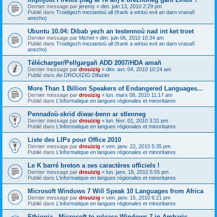
Dernier message par
jeremy
«
dim. juin 13, 2010 2:29 pm
Publié dans
Troidigezh meziantoù all (frank a wirioù evit an darn vrasañ
anezho)
Ubuntu 10.04: Dibab yezh an testennoù nad int ket troet
Dernier message par
Michel
«
dim. juin 06, 2010 10:34 am
Publié dans
Troidigezh meziantoù all (frank a wirioù evit an darn vrasañ
anezho)
Télécharger/Pellgargañ ADD 2007/HDA amañ
Dernier message par
drouizig
«
dim. avr. 04, 2010 10:24 am
Publié dans
An DROUIZIG Difazier
More Than 1 Billion Speakers of Endangered Languages...
Dernier message par
drouizig
«
lun. mars 08, 2010 11:17 am
Publié dans
L'informatique en langues régionales et minoritaires
Pennadoù-skrid diwar-benn ar stlenneg
Dernier message par
drouizig
«
lun. févr. 01, 2010 3:31 pm
Publié dans
L'informatique en langues régionales et minoritaires
Liste des LIPs pour Office 2010
Dernier message par
drouizig
«
ven. janv. 22, 2010 5:35 pm
Publié dans
L'informatique en langues régionales et minoritaires
Le K barré breton a ses caractères officiels !
Dernier message par
drouizig
«
lun. janv. 18, 2010 5:55 pm
Publié dans
L'informatique en langues régionales et minoritaires
Microsoft Windows 7 Will Speak 10 Languages from Africa
Dernier message par
drouizig
«
ven. janv. 15, 2010 6:21 pm
Publié dans
L'informatique en langues régionales et minoritaires
Ethiopia - Microsoft to release Windows 7 in Amharic