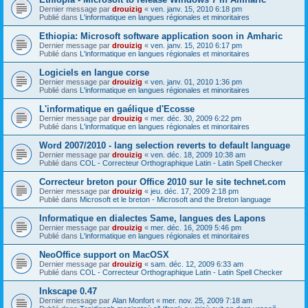
Dernier message par
drouizig
«
ven. janv. 15, 2010 6:18 pm
Publié dans
L'informatique en langues régionales et minoritaires
Ethiopia: Microsoft software application soon in Amharic
Dernier message par
drouizig
«
ven. janv. 15, 2010 6:17 pm
Publié dans
L'informatique en langues régionales et minoritaires
Logiciels en langue corse
Dernier message par
drouizig
«
ven. janv. 01, 2010 1:36 pm
Publié dans
L'informatique en langues régionales et minoritaires
L'informatique en gaélique d'Ecosse
Dernier message par
drouizig
«
mer. déc. 30, 2009 6:22 pm
Publié dans
L'informatique en langues régionales et minoritaires
Word 2007/2010 - lang selection reverts to default language
Dernier message par
drouizig
«
ven. déc. 18, 2009 10:38 am
Publié dans
COL - Correcteur Orthographique Latin - Latin Spell Checker
Correcteur breton pour Office 2010 sur le site technet.com
Dernier message par
drouizig
«
jeu. déc. 17, 2009 2:18 pm
Publié dans
Microsoft et le breton - Microsoft and the Breton language
Informatique en dialectes Same, langues des Lapons
Dernier message par
drouizig
«
mer. déc. 16, 2009 5:46 pm
Publié dans
L'informatique en langues régionales et minoritaires
NeoOffice support on MacOSX
Dernier message par
drouizig
«
sam. déc. 12, 2009 6:33 am
Publié dans
COL - Correcteur Orthographique Latin - Latin Spell Checker
Inkscape 0.47
Dernier message par
Alan Monfort
«
mer. nov. 25, 2009 7:18 am