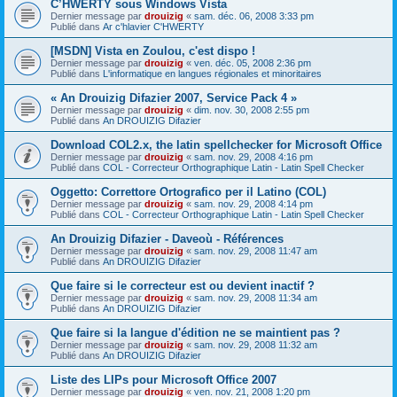
C’HWERTY sous Windows Vista
Dernier message par
drouizig
«
sam. déc. 06, 2008 3:33 pm
Publié dans
Ar c'hlavier C'HWERTY
[MSDN] Vista en Zoulou, c'est dispo !
Dernier message par
drouizig
«
ven. déc. 05, 2008 2:36 pm
Publié dans
L'informatique en langues régionales et minoritaires
« An Drouizig Difazier 2007, Service Pack 4 »
Dernier message par
drouizig
«
dim. nov. 30, 2008 2:55 pm
Publié dans
An DROUIZIG Difazier
Download COL2.x, the latin spellchecker for Microsoft Office
Dernier message par
drouizig
«
sam. nov. 29, 2008 4:16 pm
Publié dans
COL - Correcteur Orthographique Latin - Latin Spell Checker
Oggetto: Correttore Ortografico per il Latino (COL)
Dernier message par
drouizig
«
sam. nov. 29, 2008 4:14 pm
Publié dans
COL - Correcteur Orthographique Latin - Latin Spell Checker
An Drouizig Difazier - Daveoù - Références
Dernier message par
drouizig
«
sam. nov. 29, 2008 11:47 am
Publié dans
An DROUIZIG Difazier
Que faire si le correcteur est ou devient inactif ?
Dernier message par
drouizig
«
sam. nov. 29, 2008 11:34 am
Publié dans
An DROUIZIG Difazier
Que faire si la langue d'édition ne se maintient pas ?
Dernier message par
drouizig
«
sam. nov. 29, 2008 11:32 am
Publié dans
An DROUIZIG Difazier
Liste des LIPs pour Microsoft Office 2007
Dernier message par
drouizig
«
ven. nov. 21, 2008 1:20 pm