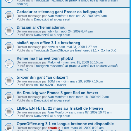
Publié dans
Troidigezh meziantoù all (frank a wirioù evit an darn vrasañ
anezho)
Geriadur ar stlenneg gant Preder da bellgargañ
Dernier message par
Alan Monfort
«
mar. oct. 27, 2009 8:40 am
Publié dans
Danvezioù all a-bep seurt
Difaziañ ar c'hemmadurioù
Dernier message par
job
«
lun. août 24, 2009 6:44 pm
Publié dans
Danvezioù all a-bep seurt
staliañ open office 3.1 e brezhoneg
Dernier message par
envel
«
sam. mai 23, 2009 1:27 pm
Publié dans
Troidigezh OpenOffice.org e brezhoneg (1.1.x, 2.x ha 3.x)
Kemer ma flas evit treiñ phpBB
Dernier message par
Malo-net
«
mer. avr. 15, 2009 10:15 pm
Publié dans
Troidigezh meziantoù all (frank a wirioù evit an darn vrasañ
anezho)
Sikour din gant "an difazer"!
Dernier message par
100drine
«
dim. mars 29, 2009 7:10 pm
Publié dans
An DROUIZIG Difazier
An Drouizig war France 3 gant Red an Amzer
Dernier message par
Alan Monfort
«
mer. mars 18, 2009 9:12 am
Publié dans
Danvezioù all a-bep seurt
LIBRE EN FÊTE. 21 mars au Triskell de Ploeren
Dernier message par
Alan Monfort
«
sam. mars 07, 2009 10:43 am
Publié dans
Danvezioù all a-bep seurt
OpenOffice.org 3.1 en langue bretonne est disponible
Dernier message par
drouizig
«
dim. mars 01, 2009 8:22 am