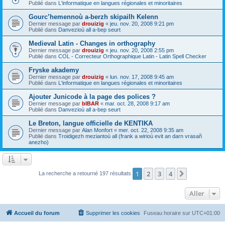
Publié dans
L'informatique en langues régionales et minoritaires
Gourc’hemennoù a-berzh skipailh Kelenn
Dernier message par
drouizig
«
jeu. nov. 20, 2008 9:21 pm
Publié dans
Danvezioù all a-bep seurt
Medieval Latin - Changes in orthography
Dernier message par
drouizig
«
jeu. nov. 20, 2008 2:55 pm
Publié dans
COL - Correcteur Orthographique Latin - Latin Spell Checker
Fryske akademy
Dernier message par
drouizig
«
lun. nov. 17, 2008 9:45 am
Publié dans
L'informatique en langues régionales et minoritaires
Ajouter Junicode à la page des polices ?
Dernier message par
bIBAR
«
mar. oct. 28, 2008 9:17 am
Publié dans
Danvezioù all a-bep seurt
Le Breton, langue officielle de KENTIKA
Dernier message par
Alan Monfort
«
mer. oct. 22, 2008 9:35 am
Publié dans
Troidigezh meziantoù all (frank a wirioù evit an darn vrasañ
anezho)
1
2
3
4
Suivant
La recherche a retourné 197 résultats
Aller
Accueil du forum
Supprimer les cookies
Fuseau horaire sur
UTC+01:00