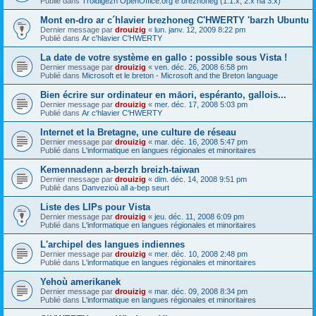
Publié dans
Troidigezh OpenOffice.org e brezhoneg (1.1.x, 2.x ha 3.x)
Mont en-dro ar c´hlavier brezhoneg C'HWERTY 'barzh Ubuntu
Dernier message par
drouizig
«
lun. janv. 12, 2009 8:22 pm
Publié dans
Ar c'hlavier C'HWERTY
La date de votre système en gallo : possible sous Vista !
Dernier message par
drouizig
«
ven. déc. 26, 2008 6:58 pm
Publié dans
Microsoft et le breton - Microsoft and the Breton language
Bien écrire sur ordinateur en māori, espéranto, gallois...
Dernier message par
drouizig
«
mer. déc. 17, 2008 5:03 pm
Publié dans
Ar c'hlavier C'HWERTY
Internet et la Bretagne, une culture de réseau
Dernier message par
drouizig
«
mar. déc. 16, 2008 5:47 pm
Publié dans
L'informatique en langues régionales et minoritaires
Kemennadenn a-berzh breizh-taiwan
Dernier message par
drouizig
«
dim. déc. 14, 2008 9:51 pm
Publié dans
Danvezioù all a-bep seurt
Liste des LIPs pour Vista
Dernier message par
drouizig
«
jeu. déc. 11, 2008 6:09 pm
Publié dans
L'informatique en langues régionales et minoritaires
L'archipel des langues indiennes
Dernier message par
drouizig
«
mer. déc. 10, 2008 2:48 pm
Publié dans
L'informatique en langues régionales et minoritaires
Yehoù amerikanek
Dernier message par
drouizig
«
mar. déc. 09, 2008 8:34 pm
Publié dans
L'informatique en langues régionales et minoritaires