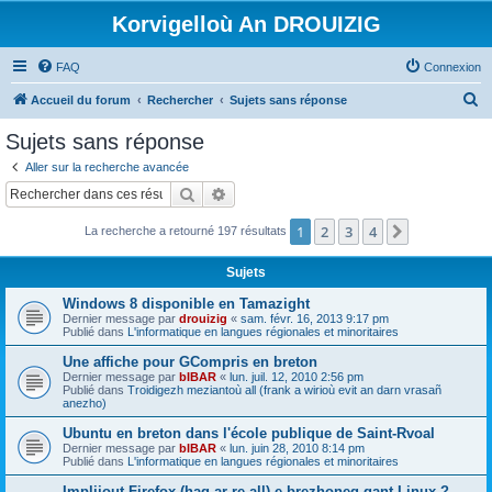
Korvigelloù An DROUIZIG
FAQ
Connexion
R
Accueil du forum
Rechercher
Sujets sans réponse
e
Sujets sans réponse
c
Aller sur la recherche avancée
h
Rechercher
Recherche avancée
e
1
2
3
4
Suivant
La recherche a retourné 197 résultats
r
c
Sujets
h
Windows 8 disponible en Tamazight
e
Dernier message par
drouizig
«
sam. févr. 16, 2013 9:17 pm
Publié dans
L'informatique en langues régionales et minoritaires
r
Une affiche pour GCompris en breton
Dernier message par
bIBAR
«
lun. juil. 12, 2010 2:56 pm
Publié dans
Troidigezh meziantoù all (frank a wirioù evit an darn vrasañ
anezho)
Ubuntu en breton dans l'école publique de Saint-Rvoal
Dernier message par
bIBAR
«
lun. juin 28, 2010 8:14 pm
Publié dans
L'informatique en langues régionales et minoritaires
Implijout Firefox (hag ar re all) e brezhoneg gant Linux ?