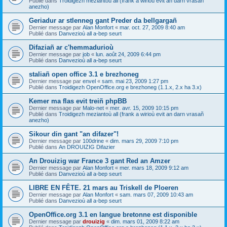
Publié dans
Troidigezh meziantoù all (frank a wirioù evit an darn vrasañ
anezho)
Geriadur ar stlenneg gant Preder da bellgargañ
Dernier message par
Alan Monfort
«
mar. oct. 27, 2009 8:40 am
Publié dans
Danvezioù all a-bep seurt
Difaziañ ar c'hemmadurioù
Dernier message par
job
«
lun. août 24, 2009 6:44 pm
Publié dans
Danvezioù all a-bep seurt
staliañ open office 3.1 e brezhoneg
Dernier message par
envel
«
sam. mai 23, 2009 1:27 pm
Publié dans
Troidigezh OpenOffice.org e brezhoneg (1.1.x, 2.x ha 3.x)
Kemer ma flas evit treiñ phpBB
Dernier message par
Malo-net
«
mer. avr. 15, 2009 10:15 pm
Publié dans
Troidigezh meziantoù all (frank a wirioù evit an darn vrasañ
anezho)
Sikour din gant "an difazer"!
Dernier message par
100drine
«
dim. mars 29, 2009 7:10 pm
Publié dans
An DROUIZIG Difazier
An Drouizig war France 3 gant Red an Amzer
Dernier message par
Alan Monfort
«
mer. mars 18, 2009 9:12 am
Publié dans
Danvezioù all a-bep seurt
LIBRE EN FÊTE. 21 mars au Triskell de Ploeren
Dernier message par
Alan Monfort
«
sam. mars 07, 2009 10:43 am
Publié dans
Danvezioù all a-bep seurt
OpenOffice.org 3.1 en langue bretonne est disponible
Dernier message par
drouizig
«
dim. mars 01, 2009 8:22 am