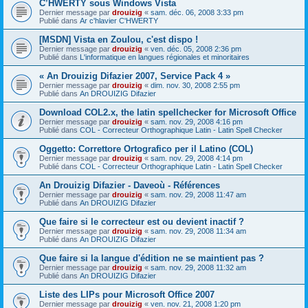
C’HWERTY sous Windows Vista
Dernier message par
drouizig
«
sam. déc. 06, 2008 3:33 pm
Publié dans
Ar c'hlavier C'HWERTY
[MSDN] Vista en Zoulou, c'est dispo !
Dernier message par
drouizig
«
ven. déc. 05, 2008 2:36 pm
Publié dans
L'informatique en langues régionales et minoritaires
« An Drouizig Difazier 2007, Service Pack 4 »
Dernier message par
drouizig
«
dim. nov. 30, 2008 2:55 pm
Publié dans
An DROUIZIG Difazier
Download COL2.x, the latin spellchecker for Microsoft Office
Dernier message par
drouizig
«
sam. nov. 29, 2008 4:16 pm
Publié dans
COL - Correcteur Orthographique Latin - Latin Spell Checker
Oggetto: Correttore Ortografico per il Latino (COL)
Dernier message par
drouizig
«
sam. nov. 29, 2008 4:14 pm
Publié dans
COL - Correcteur Orthographique Latin - Latin Spell Checker
An Drouizig Difazier - Daveoù - Références
Dernier message par
drouizig
«
sam. nov. 29, 2008 11:47 am
Publié dans
An DROUIZIG Difazier
Que faire si le correcteur est ou devient inactif ?
Dernier message par
drouizig
«
sam. nov. 29, 2008 11:34 am
Publié dans
An DROUIZIG Difazier
Que faire si la langue d'édition ne se maintient pas ?
Dernier message par
drouizig
«
sam. nov. 29, 2008 11:32 am
Publié dans
An DROUIZIG Difazier
Liste des LIPs pour Microsoft Office 2007
Dernier message par
drouizig
«
ven. nov. 21, 2008 1:20 pm