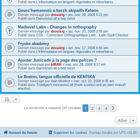
Publié dans
L'informatique en langues régionales et minoritaires
Gourc’hemennoù a-berzh skipailh Kelenn
Dernier message par
drouizig
«
jeu. nov. 20, 2008 9:21 pm
Publié dans
Danvezioù all a-bep seurt
Medieval Latin - Changes in orthography
Dernier message par
drouizig
«
jeu. nov. 20, 2008 2:55 pm
Publié dans
COL - Correcteur Orthographique Latin - Latin Spell Checker
Fryske akademy
Dernier message par
drouizig
«
lun. nov. 17, 2008 9:45 am
Publié dans
L'informatique en langues régionales et minoritaires
Ajouter Junicode à la page des polices ?
Dernier message par
bIBAR
«
mar. oct. 28, 2008 9:17 am
Publié dans
Danvezioù all a-bep seurt
Le Breton, langue officielle de KENTIKA
Dernier message par
Alan Monfort
«
mer. oct. 22, 2008 9:35 am
Publié dans
Troidigezh meziantoù all (frank a wirioù evit an darn vrasañ
anezho)
1
2
3
4
Suivant
La recherche a retourné 197 résultats
Aller
Accueil du forum
Supprimer les cookies
Fuseau horaire sur
UTC+01:00