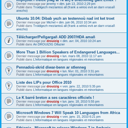
Dernier message par
jeremy
«
dim. juin 13, 2010 2:29 pm
Publié dans
Troidigezh meziantoù all (frank a wirioù evit an darn vrasañ
anezho)
Ubuntu 10.04: Dibab yezh an testennoù nad int ket troet
Dernier message par
Michel
«
dim. juin 06, 2010 10:34 am
Publié dans
Troidigezh meziantoù all (frank a wirioù evit an darn vrasañ
anezho)
Télécharger/Pellgargañ ADD 2007/HDA amañ
Dernier message par
drouizig
«
dim. avr. 04, 2010 10:24 am
Publié dans
An DROUIZIG Difazier
More Than 1 Billion Speakers of Endangered Languages...
Dernier message par
drouizig
«
lun. mars 08, 2010 11:17 am
Publié dans
L'informatique en langues régionales et minoritaires
Pennadoù-skrid diwar-benn ar stlenneg
Dernier message par
drouizig
«
lun. févr. 01, 2010 3:31 pm
Publié dans
L'informatique en langues régionales et minoritaires
Liste des LIPs pour Office 2010
Dernier message par
drouizig
«
ven. janv. 22, 2010 5:35 pm
Publié dans
L'informatique en langues régionales et minoritaires
Le K barré breton a ses caractères officiels !
Dernier message par
drouizig
«
lun. janv. 18, 2010 5:55 pm
Publié dans
L'informatique en langues régionales et minoritaires
Microsoft Windows 7 Will Speak 10 Languages from Africa
Dernier message par
drouizig
«
ven. janv. 15, 2010 6:21 pm
Publié dans
L'informatique en langues régionales et minoritaires
Ethiopia - Microsoft to release Windows 7 in Amharic