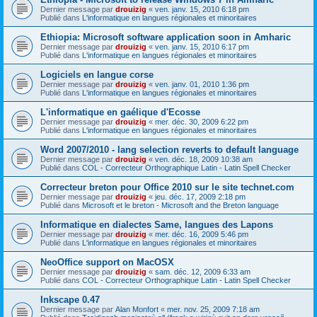
Dernier message par
drouizig
«
ven. janv. 15, 2010 6:18 pm
Publié dans
L'informatique en langues régionales et minoritaires
Ethiopia: Microsoft software application soon in Amharic
Dernier message par
drouizig
«
ven. janv. 15, 2010 6:17 pm
Publié dans
L'informatique en langues régionales et minoritaires
Logiciels en langue corse
Dernier message par
drouizig
«
ven. janv. 01, 2010 1:36 pm
Publié dans
L'informatique en langues régionales et minoritaires
L'informatique en gaélique d'Ecosse
Dernier message par
drouizig
«
mer. déc. 30, 2009 6:22 pm
Publié dans
L'informatique en langues régionales et minoritaires
Word 2007/2010 - lang selection reverts to default language
Dernier message par
drouizig
«
ven. déc. 18, 2009 10:38 am
Publié dans
COL - Correcteur Orthographique Latin - Latin Spell Checker
Correcteur breton pour Office 2010 sur le site technet.com
Dernier message par
drouizig
«
jeu. déc. 17, 2009 2:18 pm
Publié dans
Microsoft et le breton - Microsoft and the Breton language
Informatique en dialectes Same, langues des Lapons
Dernier message par
drouizig
«
mer. déc. 16, 2009 5:46 pm
Publié dans
L'informatique en langues régionales et minoritaires
NeoOffice support on MacOSX
Dernier message par
drouizig
«
sam. déc. 12, 2009 6:33 am
Publié dans
COL - Correcteur Orthographique Latin - Latin Spell Checker
Inkscape 0.47
Dernier message par
Alan Monfort
«
mer. nov. 25, 2009 7:18 am