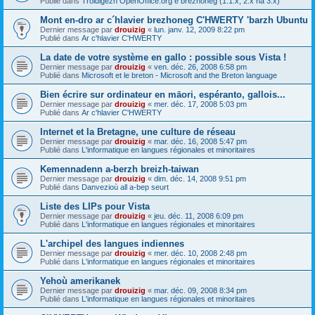
Publié dans
Troidigezh OpenOffice.org e brezhoneg (1.1.x, 2.x ha 3.x)
Mont en-dro ar c´hlavier brezhoneg C'HWERTY 'barzh Ubuntu
Dernier message par
drouizig
«
lun. janv. 12, 2009 8:22 pm
Publié dans
Ar c'hlavier C'HWERTY
La date de votre système en gallo : possible sous Vista !
Dernier message par
drouizig
«
ven. déc. 26, 2008 6:58 pm
Publié dans
Microsoft et le breton - Microsoft and the Breton language
Bien écrire sur ordinateur en māori, espéranto, gallois...
Dernier message par
drouizig
«
mer. déc. 17, 2008 5:03 pm
Publié dans
Ar c'hlavier C'HWERTY
Internet et la Bretagne, une culture de réseau
Dernier message par
drouizig
«
mar. déc. 16, 2008 5:47 pm
Publié dans
L'informatique en langues régionales et minoritaires
Kemennadenn a-berzh breizh-taiwan
Dernier message par
drouizig
«
dim. déc. 14, 2008 9:51 pm
Publié dans
Danvezioù all a-bep seurt
Liste des LIPs pour Vista
Dernier message par
drouizig
«
jeu. déc. 11, 2008 6:09 pm
Publié dans
L'informatique en langues régionales et minoritaires
L'archipel des langues indiennes
Dernier message par
drouizig
«
mer. déc. 10, 2008 2:48 pm
Publié dans
L'informatique en langues régionales et minoritaires
Yehoù amerikanek
Dernier message par
drouizig
«
mar. déc. 09, 2008 8:34 pm
Publié dans
L'informatique en langues régionales et minoritaires