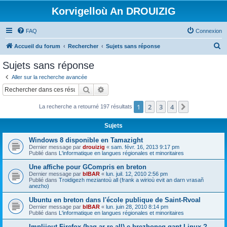
Korvigelloù An DROUIZIG
FAQ
Connexion
R
Accueil du forum
Rechercher
Sujets sans réponse
e
Sujets sans réponse
c
Aller sur la recherche avancée
h
Rechercher
Recherche avancée
e
1
2
3
4
Suivant
La recherche a retourné 197 résultats
r
c
Sujets
h
Windows 8 disponible en Tamazight
e
Dernier message par
drouizig
«
sam. févr. 16, 2013 9:17 pm
Publié dans
L'informatique en langues régionales et minoritaires
r
Une affiche pour GCompris en breton
Dernier message par
bIBAR
«
lun. juil. 12, 2010 2:56 pm
Publié dans
Troidigezh meziantoù all (frank a wirioù evit an darn vrasañ
anezho)
Ubuntu en breton dans l'école publique de Saint-Rvoal
Dernier message par
bIBAR
«
lun. juin 28, 2010 8:14 pm
Publié dans
L'informatique en langues régionales et minoritaires
Implijout Firefox (hag ar re all) e brezhoneg gant Linux ?