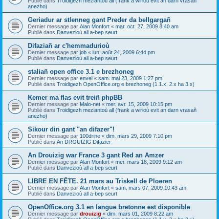
Publié dans
Troidigezh meziantoù all (frank a wirioù evit an darn vrasañ
anezho)
Geriadur ar stlenneg gant Preder da bellgargañ
Dernier message par
Alan Monfort
«
mar. oct. 27, 2009 8:40 am
Publié dans
Danvezioù all a-bep seurt
Difaziañ ar c'hemmadurioù
Dernier message par
job
«
lun. août 24, 2009 6:44 pm
Publié dans
Danvezioù all a-bep seurt
staliañ open office 3.1 e brezhoneg
Dernier message par
envel
«
sam. mai 23, 2009 1:27 pm
Publié dans
Troidigezh OpenOffice.org e brezhoneg (1.1.x, 2.x ha 3.x)
Kemer ma flas evit treiñ phpBB
Dernier message par
Malo-net
«
mer. avr. 15, 2009 10:15 pm
Publié dans
Troidigezh meziantoù all (frank a wirioù evit an darn vrasañ
anezho)
Sikour din gant "an difazer"!
Dernier message par
100drine
«
dim. mars 29, 2009 7:10 pm
Publié dans
An DROUIZIG Difazier
An Drouizig war France 3 gant Red an Amzer
Dernier message par
Alan Monfort
«
mer. mars 18, 2009 9:12 am
Publié dans
Danvezioù all a-bep seurt
LIBRE EN FÊTE. 21 mars au Triskell de Ploeren
Dernier message par
Alan Monfort
«
sam. mars 07, 2009 10:43 am
Publié dans
Danvezioù all a-bep seurt
OpenOffice.org 3.1 en langue bretonne est disponible
Dernier message par
drouizig
«
dim. mars 01, 2009 8:22 am