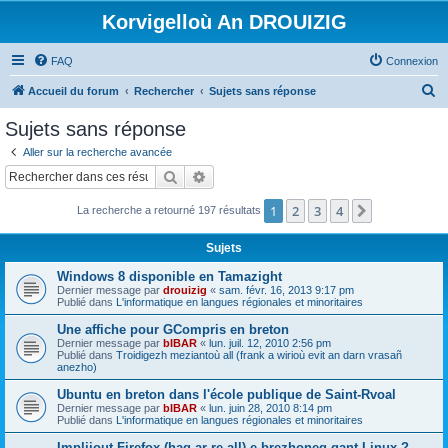
Korvigelloù An DROUIZIG
FAQ
Connexion
R
Accueil du forum
Rechercher
Sujets sans réponse
e
Sujets sans réponse
c
Aller sur la recherche avancée
h
Rechercher
Recherche avancée
e
1
2
3
4
Suivant
La recherche a retourné 197 résultats
r
c
Sujets
h
Windows 8 disponible en Tamazight
e
Dernier message par
drouizig
«
sam. févr. 16, 2013 9:17 pm
Publié dans
L'informatique en langues régionales et minoritaires
r
Une affiche pour GCompris en breton
Dernier message par
bIBAR
«
lun. juil. 12, 2010 2:56 pm
Publié dans
Troidigezh meziantoù all (frank a wirioù evit an darn vrasañ
anezho)
Ubuntu en breton dans l'école publique de Saint-Rvoal
Dernier message par
bIBAR
«
lun. juin 28, 2010 8:14 pm
Publié dans
L'informatique en langues régionales et minoritaires
Implijout Firefox (hag ar re all) e brezhoneg gant Linux ?