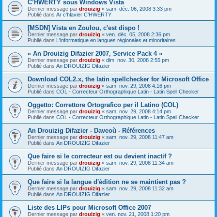
C’HWERTY sous Windows Vista
Dernier message par
drouizig
«
sam. déc. 06, 2008 3:33 pm
Publié dans
Ar c'hlavier C'HWERTY
[MSDN] Vista en Zoulou, c'est dispo !
Dernier message par
drouizig
«
ven. déc. 05, 2008 2:36 pm
Publié dans
L'informatique en langues régionales et minoritaires
« An Drouizig Difazier 2007, Service Pack 4 »
Dernier message par
drouizig
«
dim. nov. 30, 2008 2:55 pm
Publié dans
An DROUIZIG Difazier
Download COL2.x, the latin spellchecker for Microsoft Office
Dernier message par
drouizig
«
sam. nov. 29, 2008 4:16 pm
Publié dans
COL - Correcteur Orthographique Latin - Latin Spell Checker
Oggetto: Correttore Ortografico per il Latino (COL)
Dernier message par
drouizig
«
sam. nov. 29, 2008 4:14 pm
Publié dans
COL - Correcteur Orthographique Latin - Latin Spell Checker
An Drouizig Difazier - Daveoù - Références
Dernier message par
drouizig
«
sam. nov. 29, 2008 11:47 am
Publié dans
An DROUIZIG Difazier
Que faire si le correcteur est ou devient inactif ?
Dernier message par
drouizig
«
sam. nov. 29, 2008 11:34 am
Publié dans
An DROUIZIG Difazier
Que faire si la langue d'édition ne se maintient pas ?
Dernier message par
drouizig
«
sam. nov. 29, 2008 11:32 am
Publié dans
An DROUIZIG Difazier
Liste des LIPs pour Microsoft Office 2007
Dernier message par
drouizig
«
ven. nov. 21, 2008 1:20 pm