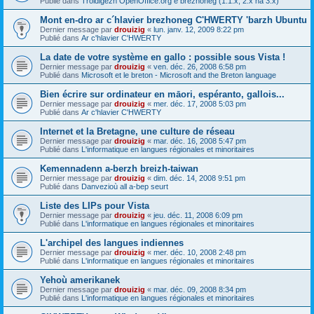
Publié dans
Troidigezh OpenOffice.org e brezhoneg (1.1.x, 2.x ha 3.x)
Mont en-dro ar c´hlavier brezhoneg C'HWERTY 'barzh Ubuntu
Dernier message par
drouizig
«
lun. janv. 12, 2009 8:22 pm
Publié dans
Ar c'hlavier C'HWERTY
La date de votre système en gallo : possible sous Vista !
Dernier message par
drouizig
«
ven. déc. 26, 2008 6:58 pm
Publié dans
Microsoft et le breton - Microsoft and the Breton language
Bien écrire sur ordinateur en māori, espéranto, gallois...
Dernier message par
drouizig
«
mer. déc. 17, 2008 5:03 pm
Publié dans
Ar c'hlavier C'HWERTY
Internet et la Bretagne, une culture de réseau
Dernier message par
drouizig
«
mar. déc. 16, 2008 5:47 pm
Publié dans
L'informatique en langues régionales et minoritaires
Kemennadenn a-berzh breizh-taiwan
Dernier message par
drouizig
«
dim. déc. 14, 2008 9:51 pm
Publié dans
Danvezioù all a-bep seurt
Liste des LIPs pour Vista
Dernier message par
drouizig
«
jeu. déc. 11, 2008 6:09 pm
Publié dans
L'informatique en langues régionales et minoritaires
L'archipel des langues indiennes
Dernier message par
drouizig
«
mer. déc. 10, 2008 2:48 pm
Publié dans
L'informatique en langues régionales et minoritaires
Yehoù amerikanek
Dernier message par
drouizig
«
mar. déc. 09, 2008 8:34 pm
Publié dans
L'informatique en langues régionales et minoritaires