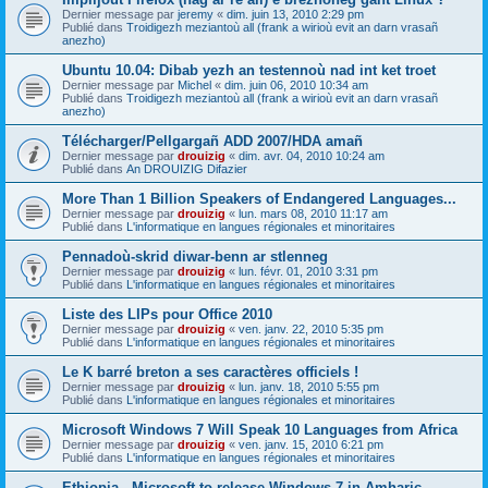
Dernier message par
jeremy
«
dim. juin 13, 2010 2:29 pm
Publié dans
Troidigezh meziantoù all (frank a wirioù evit an darn vrasañ
anezho)
Ubuntu 10.04: Dibab yezh an testennoù nad int ket troet
Dernier message par
Michel
«
dim. juin 06, 2010 10:34 am
Publié dans
Troidigezh meziantoù all (frank a wirioù evit an darn vrasañ
anezho)
Télécharger/Pellgargañ ADD 2007/HDA amañ
Dernier message par
drouizig
«
dim. avr. 04, 2010 10:24 am
Publié dans
An DROUIZIG Difazier
More Than 1 Billion Speakers of Endangered Languages...
Dernier message par
drouizig
«
lun. mars 08, 2010 11:17 am
Publié dans
L'informatique en langues régionales et minoritaires
Pennadoù-skrid diwar-benn ar stlenneg
Dernier message par
drouizig
«
lun. févr. 01, 2010 3:31 pm
Publié dans
L'informatique en langues régionales et minoritaires
Liste des LIPs pour Office 2010
Dernier message par
drouizig
«
ven. janv. 22, 2010 5:35 pm
Publié dans
L'informatique en langues régionales et minoritaires
Le K barré breton a ses caractères officiels !
Dernier message par
drouizig
«
lun. janv. 18, 2010 5:55 pm
Publié dans
L'informatique en langues régionales et minoritaires
Microsoft Windows 7 Will Speak 10 Languages from Africa
Dernier message par
drouizig
«
ven. janv. 15, 2010 6:21 pm
Publié dans
L'informatique en langues régionales et minoritaires
Ethiopia - Microsoft to release Windows 7 in Amharic