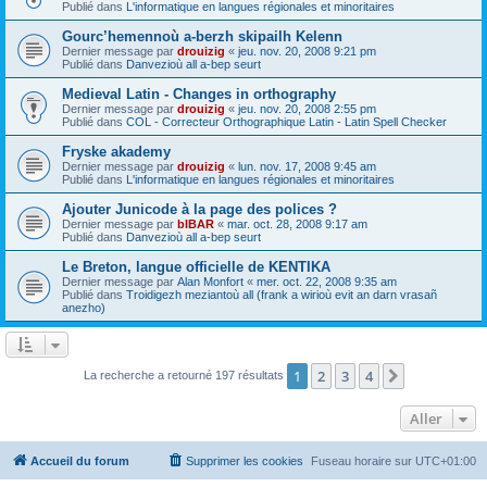
Publié dans
L'informatique en langues régionales et minoritaires
Gourc’hemennoù a-berzh skipailh Kelenn
Dernier message par
drouizig
«
jeu. nov. 20, 2008 9:21 pm
Publié dans
Danvezioù all a-bep seurt
Medieval Latin - Changes in orthography
Dernier message par
drouizig
«
jeu. nov. 20, 2008 2:55 pm
Publié dans
COL - Correcteur Orthographique Latin - Latin Spell Checker
Fryske akademy
Dernier message par
drouizig
«
lun. nov. 17, 2008 9:45 am
Publié dans
L'informatique en langues régionales et minoritaires
Ajouter Junicode à la page des polices ?
Dernier message par
bIBAR
«
mar. oct. 28, 2008 9:17 am
Publié dans
Danvezioù all a-bep seurt
Le Breton, langue officielle de KENTIKA
Dernier message par
Alan Monfort
«
mer. oct. 22, 2008 9:35 am
Publié dans
Troidigezh meziantoù all (frank a wirioù evit an darn vrasañ
anezho)
1
2
3
4
Suivant
La recherche a retourné 197 résultats
Aller
Accueil du forum
Supprimer les cookies
Fuseau horaire sur
UTC+01:00