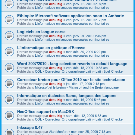
Dernier message par
drouizig
«
ven. janv. 15, 2010 6:18 pm
Publié dans
L'informatique en langues régionales et minoritaires
Ethiopia: Microsoft software application soon in Amharic
Dernier message par
drouizig
«
ven. janv. 15, 2010 6:17 pm
Publié dans
L'informatique en langues régionales et minoritaires
Logiciels en langue corse
Dernier message par
drouizig
«
ven. janv. 01, 2010 1:36 pm
Publié dans
L'informatique en langues régionales et minoritaires
L'informatique en gaélique d'Ecosse
Dernier message par
drouizig
«
mer. déc. 30, 2009 6:22 pm
Publié dans
L'informatique en langues régionales et minoritaires
Word 2007/2010 - lang selection reverts to default language
Dernier message par
drouizig
«
ven. déc. 18, 2009 10:38 am
Publié dans
COL - Correcteur Orthographique Latin - Latin Spell Checker
Correcteur breton pour Office 2010 sur le site technet.com
Dernier message par
drouizig
«
jeu. déc. 17, 2009 2:18 pm
Publié dans
Microsoft et le breton - Microsoft and the Breton language
Informatique en dialectes Same, langues des Lapons
Dernier message par
drouizig
«
mer. déc. 16, 2009 5:46 pm
Publié dans
L'informatique en langues régionales et minoritaires
NeoOffice support on MacOSX
Dernier message par
drouizig
«
sam. déc. 12, 2009 6:33 am
Publié dans
COL - Correcteur Orthographique Latin - Latin Spell Checker
Inkscape 0.47
Dernier message par
Alan Monfort
«
mer. nov. 25, 2009 7:18 am