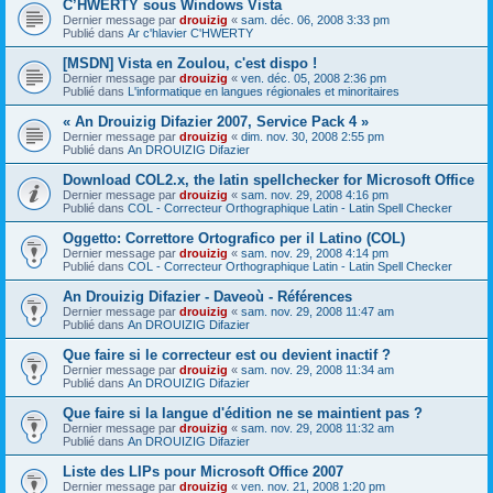
C’HWERTY sous Windows Vista
Dernier message par
drouizig
«
sam. déc. 06, 2008 3:33 pm
Publié dans
Ar c'hlavier C'HWERTY
[MSDN] Vista en Zoulou, c'est dispo !
Dernier message par
drouizig
«
ven. déc. 05, 2008 2:36 pm
Publié dans
L'informatique en langues régionales et minoritaires
« An Drouizig Difazier 2007, Service Pack 4 »
Dernier message par
drouizig
«
dim. nov. 30, 2008 2:55 pm
Publié dans
An DROUIZIG Difazier
Download COL2.x, the latin spellchecker for Microsoft Office
Dernier message par
drouizig
«
sam. nov. 29, 2008 4:16 pm
Publié dans
COL - Correcteur Orthographique Latin - Latin Spell Checker
Oggetto: Correttore Ortografico per il Latino (COL)
Dernier message par
drouizig
«
sam. nov. 29, 2008 4:14 pm
Publié dans
COL - Correcteur Orthographique Latin - Latin Spell Checker
An Drouizig Difazier - Daveoù - Références
Dernier message par
drouizig
«
sam. nov. 29, 2008 11:47 am
Publié dans
An DROUIZIG Difazier
Que faire si le correcteur est ou devient inactif ?
Dernier message par
drouizig
«
sam. nov. 29, 2008 11:34 am
Publié dans
An DROUIZIG Difazier
Que faire si la langue d'édition ne se maintient pas ?
Dernier message par
drouizig
«
sam. nov. 29, 2008 11:32 am
Publié dans
An DROUIZIG Difazier
Liste des LIPs pour Microsoft Office 2007
Dernier message par
drouizig
«
ven. nov. 21, 2008 1:20 pm