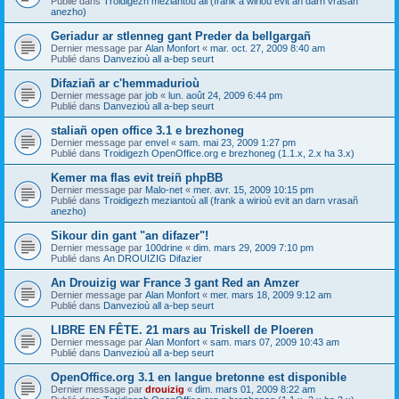
Publié dans
Troidigezh meziantoù all (frank a wirioù evit an darn vrasañ
anezho)
Geriadur ar stlenneg gant Preder da bellgargañ
Dernier message par
Alan Monfort
«
mar. oct. 27, 2009 8:40 am
Publié dans
Danvezioù all a-bep seurt
Difaziañ ar c'hemmadurioù
Dernier message par
job
«
lun. août 24, 2009 6:44 pm
Publié dans
Danvezioù all a-bep seurt
staliañ open office 3.1 e brezhoneg
Dernier message par
envel
«
sam. mai 23, 2009 1:27 pm
Publié dans
Troidigezh OpenOffice.org e brezhoneg (1.1.x, 2.x ha 3.x)
Kemer ma flas evit treiñ phpBB
Dernier message par
Malo-net
«
mer. avr. 15, 2009 10:15 pm
Publié dans
Troidigezh meziantoù all (frank a wirioù evit an darn vrasañ
anezho)
Sikour din gant "an difazer"!
Dernier message par
100drine
«
dim. mars 29, 2009 7:10 pm
Publié dans
An DROUIZIG Difazier
An Drouizig war France 3 gant Red an Amzer
Dernier message par
Alan Monfort
«
mer. mars 18, 2009 9:12 am
Publié dans
Danvezioù all a-bep seurt
LIBRE EN FÊTE. 21 mars au Triskell de Ploeren
Dernier message par
Alan Monfort
«
sam. mars 07, 2009 10:43 am
Publié dans
Danvezioù all a-bep seurt
OpenOffice.org 3.1 en langue bretonne est disponible
Dernier message par
drouizig
«
dim. mars 01, 2009 8:22 am