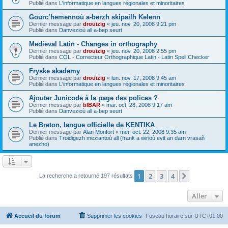
Publié dans
L'informatique en langues régionales et minoritaires
Gourc’hemennoù a-berzh skipailh Kelenn
Dernier message par
drouizig
«
jeu. nov. 20, 2008 9:21 pm
Publié dans
Danvezioù all a-bep seurt
Medieval Latin - Changes in orthography
Dernier message par
drouizig
«
jeu. nov. 20, 2008 2:55 pm
Publié dans
COL - Correcteur Orthographique Latin - Latin Spell Checker
Fryske akademy
Dernier message par
drouizig
«
lun. nov. 17, 2008 9:45 am
Publié dans
L'informatique en langues régionales et minoritaires
Ajouter Junicode à la page des polices ?
Dernier message par
bIBAR
«
mar. oct. 28, 2008 9:17 am
Publié dans
Danvezioù all a-bep seurt
Le Breton, langue officielle de KENTIKA
Dernier message par
Alan Monfort
«
mer. oct. 22, 2008 9:35 am
Publié dans
Troidigezh meziantoù all (frank a wirioù evit an darn vrasañ
anezho)
1
2
3
4
Suivant
La recherche a retourné 197 résultats
Aller
Accueil du forum
Supprimer les cookies
Fuseau horaire sur
UTC+01:00