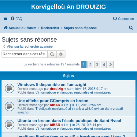
Korvigelloù An DROUIZIG
FAQ
Connexion
R
Accueil du forum
Rechercher
Sujets sans réponse
e
Sujets sans réponse
c
Aller sur la recherche avancée
h
Rechercher
Recherche avancée
e
1
2
3
4
Suivant
La recherche a retourné 197 résultats
r
c
Sujets
h
Windows 8 disponible en Tamazight
e
Dernier message par
drouizig
«
sam. févr. 16, 2013 9:17 pm
Publié dans
L'informatique en langues régionales et minoritaires
r
Une affiche pour GCompris en breton
Dernier message par
bIBAR
«
lun. juil. 12, 2010 2:56 pm
Publié dans
Troidigezh meziantoù all (frank a wirioù evit an darn vrasañ
anezho)
Ubuntu en breton dans l'école publique de Saint-Rvoal
Dernier message par
bIBAR
«
lun. juin 28, 2010 8:14 pm
Publié dans
L'informatique en langues régionales et minoritaires
Implijout Firefox (hag ar re all) e brezhoneg gant Linux ?