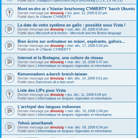
Publié dans
Troidigezh OpenOffice.org e brezhoneg (1.1.x, 2.x ha 3.x)
Mont en-dro ar c´hlavier brezhoneg C'HWERTY 'barzh Ubuntu
Dernier message par
drouizig
«
lun. janv. 12, 2009 8:22 pm
Publié dans
Ar c'hlavier C'HWERTY
La date de votre système en gallo : possible sous Vista !
Dernier message par
drouizig
«
ven. déc. 26, 2008 6:58 pm
Publié dans
Microsoft et le breton - Microsoft and the Breton language
Bien écrire sur ordinateur en māori, espéranto, gallois...
Dernier message par
drouizig
«
mer. déc. 17, 2008 5:03 pm
Publié dans
Ar c'hlavier C'HWERTY
Internet et la Bretagne, une culture de réseau
Dernier message par
drouizig
«
mar. déc. 16, 2008 5:47 pm
Publié dans
L'informatique en langues régionales et minoritaires
Kemennadenn a-berzh breizh-taiwan
Dernier message par
drouizig
«
dim. déc. 14, 2008 9:51 pm
Publié dans
Danvezioù all a-bep seurt
Liste des LIPs pour Vista
Dernier message par
drouizig
«
jeu. déc. 11, 2008 6:09 pm
Publié dans
L'informatique en langues régionales et minoritaires
L'archipel des langues indiennes
Dernier message par
drouizig
«
mer. déc. 10, 2008 2:48 pm
Publié dans
L'informatique en langues régionales et minoritaires
Yehoù amerikanek
Dernier message par
drouizig
«
mar. déc. 09, 2008 8:34 pm
Publié dans
L'informatique en langues régionales et minoritaires