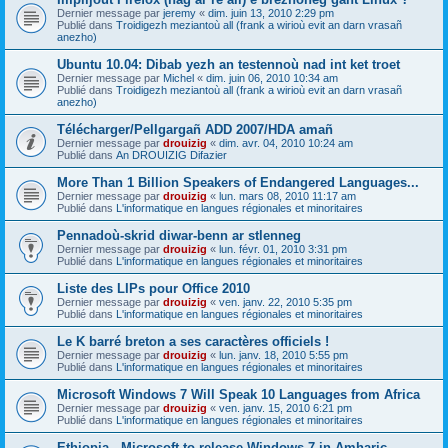
Dernier message par
jeremy
«
dim. juin 13, 2010 2:29 pm
Publié dans
Troidigezh meziantoù all (frank a wirioù evit an darn vrasañ
anezho)
Ubuntu 10.04: Dibab yezh an testennoù nad int ket troet
Dernier message par
Michel
«
dim. juin 06, 2010 10:34 am
Publié dans
Troidigezh meziantoù all (frank a wirioù evit an darn vrasañ
anezho)
Télécharger/Pellgargañ ADD 2007/HDA amañ
Dernier message par
drouizig
«
dim. avr. 04, 2010 10:24 am
Publié dans
An DROUIZIG Difazier
More Than 1 Billion Speakers of Endangered Languages...
Dernier message par
drouizig
«
lun. mars 08, 2010 11:17 am
Publié dans
L'informatique en langues régionales et minoritaires
Pennadoù-skrid diwar-benn ar stlenneg
Dernier message par
drouizig
«
lun. févr. 01, 2010 3:31 pm
Publié dans
L'informatique en langues régionales et minoritaires
Liste des LIPs pour Office 2010
Dernier message par
drouizig
«
ven. janv. 22, 2010 5:35 pm
Publié dans
L'informatique en langues régionales et minoritaires
Le K barré breton a ses caractères officiels !
Dernier message par
drouizig
«
lun. janv. 18, 2010 5:55 pm
Publié dans
L'informatique en langues régionales et minoritaires
Microsoft Windows 7 Will Speak 10 Languages from Africa
Dernier message par
drouizig
«
ven. janv. 15, 2010 6:21 pm
Publié dans
L'informatique en langues régionales et minoritaires
Ethiopia - Microsoft to release Windows 7 in Amharic