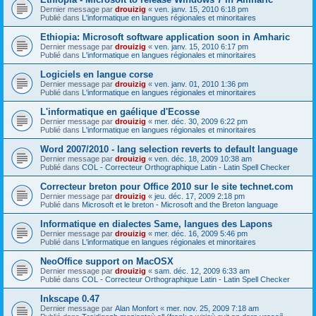
Dernier message par
drouizig
«
ven. janv. 15, 2010 6:18 pm
Publié dans
L'informatique en langues régionales et minoritaires
Ethiopia: Microsoft software application soon in Amharic
Dernier message par
drouizig
«
ven. janv. 15, 2010 6:17 pm
Publié dans
L'informatique en langues régionales et minoritaires
Logiciels en langue corse
Dernier message par
drouizig
«
ven. janv. 01, 2010 1:36 pm
Publié dans
L'informatique en langues régionales et minoritaires
L'informatique en gaélique d'Ecosse
Dernier message par
drouizig
«
mer. déc. 30, 2009 6:22 pm
Publié dans
L'informatique en langues régionales et minoritaires
Word 2007/2010 - lang selection reverts to default language
Dernier message par
drouizig
«
ven. déc. 18, 2009 10:38 am
Publié dans
COL - Correcteur Orthographique Latin - Latin Spell Checker
Correcteur breton pour Office 2010 sur le site technet.com
Dernier message par
drouizig
«
jeu. déc. 17, 2009 2:18 pm
Publié dans
Microsoft et le breton - Microsoft and the Breton language
Informatique en dialectes Same, langues des Lapons
Dernier message par
drouizig
«
mer. déc. 16, 2009 5:46 pm
Publié dans
L'informatique en langues régionales et minoritaires
NeoOffice support on MacOSX
Dernier message par
drouizig
«
sam. déc. 12, 2009 6:33 am
Publié dans
COL - Correcteur Orthographique Latin - Latin Spell Checker
Inkscape 0.47
Dernier message par
Alan Monfort
«
mer. nov. 25, 2009 7:18 am