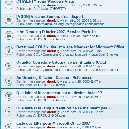
C’HWERTY sous Windows Vista
Dernier message par
drouizig
«
sam. déc. 06, 2008 3:33 pm
Publié dans
Ar c'hlavier C'HWERTY
[MSDN] Vista en Zoulou, c'est dispo !
Dernier message par
drouizig
«
ven. déc. 05, 2008 2:36 pm
Publié dans
L'informatique en langues régionales et minoritaires
« An Drouizig Difazier 2007, Service Pack 4 »
Dernier message par
drouizig
«
dim. nov. 30, 2008 2:55 pm
Publié dans
An DROUIZIG Difazier
Download COL2.x, the latin spellchecker for Microsoft Office
Dernier message par
drouizig
«
sam. nov. 29, 2008 4:16 pm
Publié dans
COL - Correcteur Orthographique Latin - Latin Spell Checker
Oggetto: Correttore Ortografico per il Latino (COL)
Dernier message par
drouizig
«
sam. nov. 29, 2008 4:14 pm
Publié dans
COL - Correcteur Orthographique Latin - Latin Spell Checker
An Drouizig Difazier - Daveoù - Références
Dernier message par
drouizig
«
sam. nov. 29, 2008 11:47 am
Publié dans
An DROUIZIG Difazier
Que faire si le correcteur est ou devient inactif ?
Dernier message par
drouizig
«
sam. nov. 29, 2008 11:34 am
Publié dans
An DROUIZIG Difazier
Que faire si la langue d'édition ne se maintient pas ?
Dernier message par
drouizig
«
sam. nov. 29, 2008 11:32 am
Publié dans
An DROUIZIG Difazier
Liste des LIPs pour Microsoft Office 2007
Dernier message par
drouizig
«
ven. nov. 21, 2008 1:20 pm