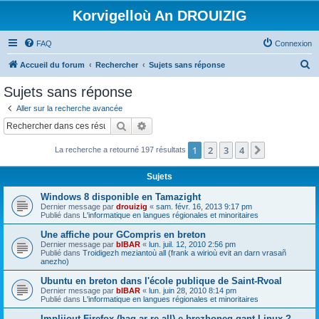
Korvigelloù An DROUIZIG
FAQ
Connexion
R
Accueil du forum
Rechercher
Sujets sans réponse
e
Sujets sans réponse
c
Aller sur la recherche avancée
h
Rechercher
Recherche avancée
e
1
2
3
4
Suivant
La recherche a retourné 197 résultats
r
c
Sujets
h
Windows 8 disponible en Tamazight
e
Dernier message par
drouizig
«
sam. févr. 16, 2013 9:17 pm
Publié dans
L'informatique en langues régionales et minoritaires
r
Une affiche pour GCompris en breton
Dernier message par
bIBAR
«
lun. juil. 12, 2010 2:56 pm
Publié dans
Troidigezh meziantoù all (frank a wirioù evit an darn vrasañ
anezho)
Ubuntu en breton dans l'école publique de Saint-Rvoal
Dernier message par
bIBAR
«
lun. juin 28, 2010 8:14 pm
Publié dans
L'informatique en langues régionales et minoritaires
Implijout Firefox (hag ar re all) e brezhoneg gant Linux ?