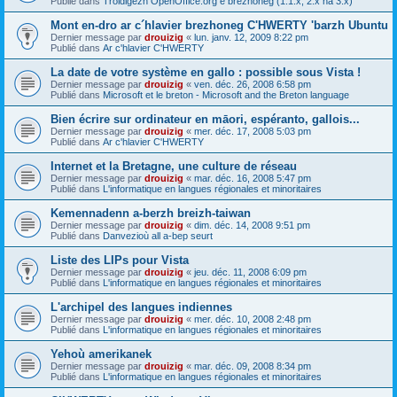
Publié dans
Troidigezh OpenOffice.org e brezhoneg (1.1.x, 2.x ha 3.x)
Mont en-dro ar c´hlavier brezhoneg C'HWERTY 'barzh Ubuntu
Dernier message par
drouizig
«
lun. janv. 12, 2009 8:22 pm
Publié dans
Ar c'hlavier C'HWERTY
La date de votre système en gallo : possible sous Vista !
Dernier message par
drouizig
«
ven. déc. 26, 2008 6:58 pm
Publié dans
Microsoft et le breton - Microsoft and the Breton language
Bien écrire sur ordinateur en māori, espéranto, gallois...
Dernier message par
drouizig
«
mer. déc. 17, 2008 5:03 pm
Publié dans
Ar c'hlavier C'HWERTY
Internet et la Bretagne, une culture de réseau
Dernier message par
drouizig
«
mar. déc. 16, 2008 5:47 pm
Publié dans
L'informatique en langues régionales et minoritaires
Kemennadenn a-berzh breizh-taiwan
Dernier message par
drouizig
«
dim. déc. 14, 2008 9:51 pm
Publié dans
Danvezioù all a-bep seurt
Liste des LIPs pour Vista
Dernier message par
drouizig
«
jeu. déc. 11, 2008 6:09 pm
Publié dans
L'informatique en langues régionales et minoritaires
L'archipel des langues indiennes
Dernier message par
drouizig
«
mer. déc. 10, 2008 2:48 pm
Publié dans
L'informatique en langues régionales et minoritaires
Yehoù amerikanek
Dernier message par
drouizig
«
mar. déc. 09, 2008 8:34 pm
Publié dans
L'informatique en langues régionales et minoritaires