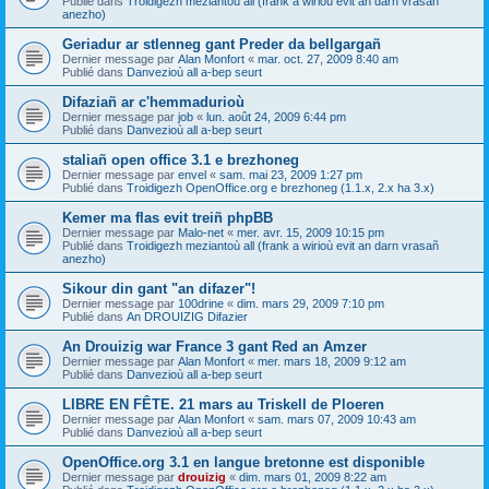
Publié dans
Troidigezh meziantoù all (frank a wirioù evit an darn vrasañ
anezho)
Geriadur ar stlenneg gant Preder da bellgargañ
Dernier message par
Alan Monfort
«
mar. oct. 27, 2009 8:40 am
Publié dans
Danvezioù all a-bep seurt
Difaziañ ar c'hemmadurioù
Dernier message par
job
«
lun. août 24, 2009 6:44 pm
Publié dans
Danvezioù all a-bep seurt
staliañ open office 3.1 e brezhoneg
Dernier message par
envel
«
sam. mai 23, 2009 1:27 pm
Publié dans
Troidigezh OpenOffice.org e brezhoneg (1.1.x, 2.x ha 3.x)
Kemer ma flas evit treiñ phpBB
Dernier message par
Malo-net
«
mer. avr. 15, 2009 10:15 pm
Publié dans
Troidigezh meziantoù all (frank a wirioù evit an darn vrasañ
anezho)
Sikour din gant "an difazer"!
Dernier message par
100drine
«
dim. mars 29, 2009 7:10 pm
Publié dans
An DROUIZIG Difazier
An Drouizig war France 3 gant Red an Amzer
Dernier message par
Alan Monfort
«
mer. mars 18, 2009 9:12 am
Publié dans
Danvezioù all a-bep seurt
LIBRE EN FÊTE. 21 mars au Triskell de Ploeren
Dernier message par
Alan Monfort
«
sam. mars 07, 2009 10:43 am
Publié dans
Danvezioù all a-bep seurt
OpenOffice.org 3.1 en langue bretonne est disponible
Dernier message par
drouizig
«
dim. mars 01, 2009 8:22 am