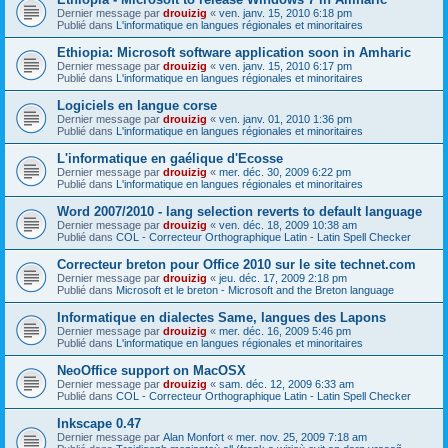
Dernier message par
drouizig
«
ven. janv. 15, 2010 6:18 pm
Publié dans
L'informatique en langues régionales et minoritaires
Ethiopia: Microsoft software application soon in Amharic
Dernier message par
drouizig
«
ven. janv. 15, 2010 6:17 pm
Publié dans
L'informatique en langues régionales et minoritaires
Logiciels en langue corse
Dernier message par
drouizig
«
ven. janv. 01, 2010 1:36 pm
Publié dans
L'informatique en langues régionales et minoritaires
L'informatique en gaélique d'Ecosse
Dernier message par
drouizig
«
mer. déc. 30, 2009 6:22 pm
Publié dans
L'informatique en langues régionales et minoritaires
Word 2007/2010 - lang selection reverts to default language
Dernier message par
drouizig
«
ven. déc. 18, 2009 10:38 am
Publié dans
COL - Correcteur Orthographique Latin - Latin Spell Checker
Correcteur breton pour Office 2010 sur le site technet.com
Dernier message par
drouizig
«
jeu. déc. 17, 2009 2:18 pm
Publié dans
Microsoft et le breton - Microsoft and the Breton language
Informatique en dialectes Same, langues des Lapons
Dernier message par
drouizig
«
mer. déc. 16, 2009 5:46 pm
Publié dans
L'informatique en langues régionales et minoritaires
NeoOffice support on MacOSX
Dernier message par
drouizig
«
sam. déc. 12, 2009 6:33 am
Publié dans
COL - Correcteur Orthographique Latin - Latin Spell Checker
Inkscape 0.47
Dernier message par
Alan Monfort
«
mer. nov. 25, 2009 7:18 am