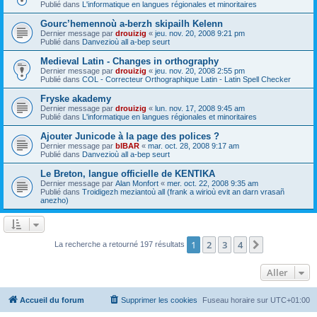
Publié dans
L'informatique en langues régionales et minoritaires
Gourc’hemennoù a-berzh skipailh Kelenn
Dernier message par
drouizig
«
jeu. nov. 20, 2008 9:21 pm
Publié dans
Danvezioù all a-bep seurt
Medieval Latin - Changes in orthography
Dernier message par
drouizig
«
jeu. nov. 20, 2008 2:55 pm
Publié dans
COL - Correcteur Orthographique Latin - Latin Spell Checker
Fryske akademy
Dernier message par
drouizig
«
lun. nov. 17, 2008 9:45 am
Publié dans
L'informatique en langues régionales et minoritaires
Ajouter Junicode à la page des polices ?
Dernier message par
bIBAR
«
mar. oct. 28, 2008 9:17 am
Publié dans
Danvezioù all a-bep seurt
Le Breton, langue officielle de KENTIKA
Dernier message par
Alan Monfort
«
mer. oct. 22, 2008 9:35 am
Publié dans
Troidigezh meziantoù all (frank a wirioù evit an darn vrasañ
anezho)
1
2
3
4
Suivant
La recherche a retourné 197 résultats
Aller
Accueil du forum
Supprimer les cookies
Fuseau horaire sur
UTC+01:00