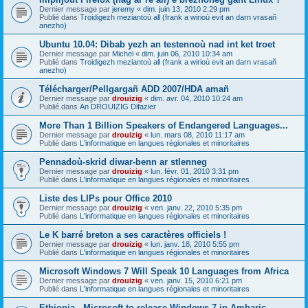
Dernier message par
jeremy
«
dim. juin 13, 2010 2:29 pm
Publié dans
Troidigezh meziantoù all (frank a wirioù evit an darn vrasañ
anezho)
Ubuntu 10.04: Dibab yezh an testennoù nad int ket troet
Dernier message par
Michel
«
dim. juin 06, 2010 10:34 am
Publié dans
Troidigezh meziantoù all (frank a wirioù evit an darn vrasañ
anezho)
Télécharger/Pellgargañ ADD 2007/HDA amañ
Dernier message par
drouizig
«
dim. avr. 04, 2010 10:24 am
Publié dans
An DROUIZIG Difazier
More Than 1 Billion Speakers of Endangered Languages...
Dernier message par
drouizig
«
lun. mars 08, 2010 11:17 am
Publié dans
L'informatique en langues régionales et minoritaires
Pennadoù-skrid diwar-benn ar stlenneg
Dernier message par
drouizig
«
lun. févr. 01, 2010 3:31 pm
Publié dans
L'informatique en langues régionales et minoritaires
Liste des LIPs pour Office 2010
Dernier message par
drouizig
«
ven. janv. 22, 2010 5:35 pm
Publié dans
L'informatique en langues régionales et minoritaires
Le K barré breton a ses caractères officiels !
Dernier message par
drouizig
«
lun. janv. 18, 2010 5:55 pm
Publié dans
L'informatique en langues régionales et minoritaires
Microsoft Windows 7 Will Speak 10 Languages from Africa
Dernier message par
drouizig
«
ven. janv. 15, 2010 6:21 pm
Publié dans
L'informatique en langues régionales et minoritaires
Ethiopia - Microsoft to release Windows 7 in Amharic