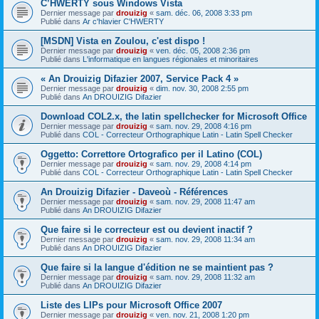
C’HWERTY sous Windows Vista
Dernier message par
drouizig
«
sam. déc. 06, 2008 3:33 pm
Publié dans
Ar c'hlavier C'HWERTY
[MSDN] Vista en Zoulou, c'est dispo !
Dernier message par
drouizig
«
ven. déc. 05, 2008 2:36 pm
Publié dans
L'informatique en langues régionales et minoritaires
« An Drouizig Difazier 2007, Service Pack 4 »
Dernier message par
drouizig
«
dim. nov. 30, 2008 2:55 pm
Publié dans
An DROUIZIG Difazier
Download COL2.x, the latin spellchecker for Microsoft Office
Dernier message par
drouizig
«
sam. nov. 29, 2008 4:16 pm
Publié dans
COL - Correcteur Orthographique Latin - Latin Spell Checker
Oggetto: Correttore Ortografico per il Latino (COL)
Dernier message par
drouizig
«
sam. nov. 29, 2008 4:14 pm
Publié dans
COL - Correcteur Orthographique Latin - Latin Spell Checker
An Drouizig Difazier - Daveoù - Références
Dernier message par
drouizig
«
sam. nov. 29, 2008 11:47 am
Publié dans
An DROUIZIG Difazier
Que faire si le correcteur est ou devient inactif ?
Dernier message par
drouizig
«
sam. nov. 29, 2008 11:34 am
Publié dans
An DROUIZIG Difazier
Que faire si la langue d'édition ne se maintient pas ?
Dernier message par
drouizig
«
sam. nov. 29, 2008 11:32 am
Publié dans
An DROUIZIG Difazier
Liste des LIPs pour Microsoft Office 2007
Dernier message par
drouizig
«
ven. nov. 21, 2008 1:20 pm