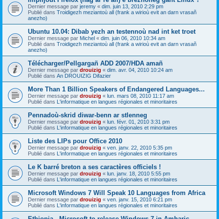
Dernier message par
jeremy
«
dim. juin 13, 2010 2:29 pm
Publié dans
Troidigezh meziantoù all (frank a wirioù evit an darn vrasañ
anezho)
Ubuntu 10.04: Dibab yezh an testennoù nad int ket troet
Dernier message par
Michel
«
dim. juin 06, 2010 10:34 am
Publié dans
Troidigezh meziantoù all (frank a wirioù evit an darn vrasañ
anezho)
Télécharger/Pellgargañ ADD 2007/HDA amañ
Dernier message par
drouizig
«
dim. avr. 04, 2010 10:24 am
Publié dans
An DROUIZIG Difazier
More Than 1 Billion Speakers of Endangered Languages...
Dernier message par
drouizig
«
lun. mars 08, 2010 11:17 am
Publié dans
L'informatique en langues régionales et minoritaires
Pennadoù-skrid diwar-benn ar stlenneg
Dernier message par
drouizig
«
lun. févr. 01, 2010 3:31 pm
Publié dans
L'informatique en langues régionales et minoritaires
Liste des LIPs pour Office 2010
Dernier message par
drouizig
«
ven. janv. 22, 2010 5:35 pm
Publié dans
L'informatique en langues régionales et minoritaires
Le K barré breton a ses caractères officiels !
Dernier message par
drouizig
«
lun. janv. 18, 2010 5:55 pm
Publié dans
L'informatique en langues régionales et minoritaires
Microsoft Windows 7 Will Speak 10 Languages from Africa
Dernier message par
drouizig
«
ven. janv. 15, 2010 6:21 pm
Publié dans
L'informatique en langues régionales et minoritaires
Ethiopia - Microsoft to release Windows 7 in Amharic