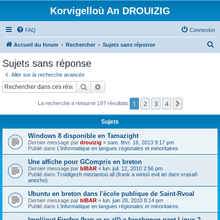
Korvigelloù An DROUIZIG
FAQ
Connexion
R
Accueil du forum
Rechercher
Sujets sans réponse
e
Sujets sans réponse
c
Aller sur la recherche avancée
h
Rechercher
Recherche avancée
e
1
2
3
4
Suivant
La recherche a retourné 197 résultats
r
c
Sujets
h
Windows 8 disponible en Tamazight
e
Dernier message par
drouizig
«
sam. févr. 16, 2013 9:17 pm
Publié dans
L'informatique en langues régionales et minoritaires
r
Une affiche pour GCompris en breton
Dernier message par
bIBAR
«
lun. juil. 12, 2010 2:56 pm
Publié dans
Troidigezh meziantoù all (frank a wirioù evit an darn vrasañ
anezho)
Ubuntu en breton dans l'école publique de Saint-Rvoal
Dernier message par
bIBAR
«
lun. juin 28, 2010 8:14 pm
Publié dans
L'informatique en langues régionales et minoritaires
Implijout Firefox (hag ar re all) e brezhoneg gant Linux ?