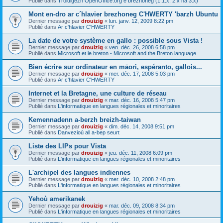
Publié dans
Troidigezh OpenOffice.org e brezhoneg (1.1.x, 2.x ha 3.x)
Mont en-dro ar c´hlavier brezhoneg C'HWERTY 'barzh Ubuntu
Dernier message par
drouizig
«
lun. janv. 12, 2009 8:22 pm
Publié dans
Ar c'hlavier C'HWERTY
La date de votre système en gallo : possible sous Vista !
Dernier message par
drouizig
«
ven. déc. 26, 2008 6:58 pm
Publié dans
Microsoft et le breton - Microsoft and the Breton language
Bien écrire sur ordinateur en māori, espéranto, gallois...
Dernier message par
drouizig
«
mer. déc. 17, 2008 5:03 pm
Publié dans
Ar c'hlavier C'HWERTY
Internet et la Bretagne, une culture de réseau
Dernier message par
drouizig
«
mar. déc. 16, 2008 5:47 pm
Publié dans
L'informatique en langues régionales et minoritaires
Kemennadenn a-berzh breizh-taiwan
Dernier message par
drouizig
«
dim. déc. 14, 2008 9:51 pm
Publié dans
Danvezioù all a-bep seurt
Liste des LIPs pour Vista
Dernier message par
drouizig
«
jeu. déc. 11, 2008 6:09 pm
Publié dans
L'informatique en langues régionales et minoritaires
L'archipel des langues indiennes
Dernier message par
drouizig
«
mer. déc. 10, 2008 2:48 pm
Publié dans
L'informatique en langues régionales et minoritaires
Yehoù amerikanek
Dernier message par
drouizig
«
mar. déc. 09, 2008 8:34 pm
Publié dans
L'informatique en langues régionales et minoritaires