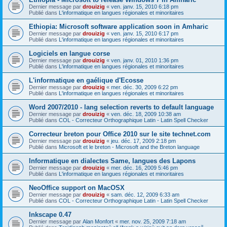
Dernier message par
drouizig
«
ven. janv. 15, 2010 6:18 pm
Publié dans
L'informatique en langues régionales et minoritaires
Ethiopia: Microsoft software application soon in Amharic
Dernier message par
drouizig
«
ven. janv. 15, 2010 6:17 pm
Publié dans
L'informatique en langues régionales et minoritaires
Logiciels en langue corse
Dernier message par
drouizig
«
ven. janv. 01, 2010 1:36 pm
Publié dans
L'informatique en langues régionales et minoritaires
L'informatique en gaélique d'Ecosse
Dernier message par
drouizig
«
mer. déc. 30, 2009 6:22 pm
Publié dans
L'informatique en langues régionales et minoritaires
Word 2007/2010 - lang selection reverts to default language
Dernier message par
drouizig
«
ven. déc. 18, 2009 10:38 am
Publié dans
COL - Correcteur Orthographique Latin - Latin Spell Checker
Correcteur breton pour Office 2010 sur le site technet.com
Dernier message par
drouizig
«
jeu. déc. 17, 2009 2:18 pm
Publié dans
Microsoft et le breton - Microsoft and the Breton language
Informatique en dialectes Same, langues des Lapons
Dernier message par
drouizig
«
mer. déc. 16, 2009 5:46 pm
Publié dans
L'informatique en langues régionales et minoritaires
NeoOffice support on MacOSX
Dernier message par
drouizig
«
sam. déc. 12, 2009 6:33 am
Publié dans
COL - Correcteur Orthographique Latin - Latin Spell Checker
Inkscape 0.47
Dernier message par
Alan Monfort
«
mer. nov. 25, 2009 7:18 am