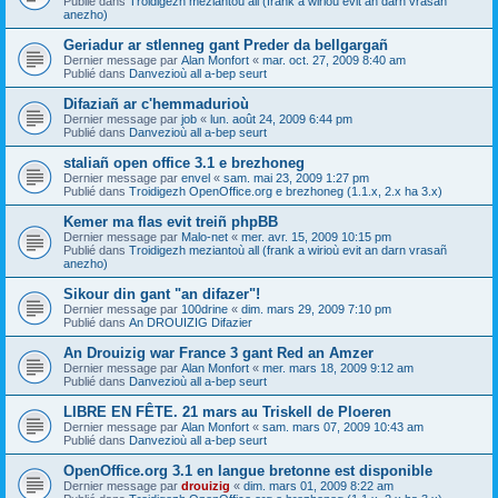
Publié dans
Troidigezh meziantoù all (frank a wirioù evit an darn vrasañ
anezho)
Geriadur ar stlenneg gant Preder da bellgargañ
Dernier message par
Alan Monfort
«
mar. oct. 27, 2009 8:40 am
Publié dans
Danvezioù all a-bep seurt
Difaziañ ar c'hemmadurioù
Dernier message par
job
«
lun. août 24, 2009 6:44 pm
Publié dans
Danvezioù all a-bep seurt
staliañ open office 3.1 e brezhoneg
Dernier message par
envel
«
sam. mai 23, 2009 1:27 pm
Publié dans
Troidigezh OpenOffice.org e brezhoneg (1.1.x, 2.x ha 3.x)
Kemer ma flas evit treiñ phpBB
Dernier message par
Malo-net
«
mer. avr. 15, 2009 10:15 pm
Publié dans
Troidigezh meziantoù all (frank a wirioù evit an darn vrasañ
anezho)
Sikour din gant "an difazer"!
Dernier message par
100drine
«
dim. mars 29, 2009 7:10 pm
Publié dans
An DROUIZIG Difazier
An Drouizig war France 3 gant Red an Amzer
Dernier message par
Alan Monfort
«
mer. mars 18, 2009 9:12 am
Publié dans
Danvezioù all a-bep seurt
LIBRE EN FÊTE. 21 mars au Triskell de Ploeren
Dernier message par
Alan Monfort
«
sam. mars 07, 2009 10:43 am
Publié dans
Danvezioù all a-bep seurt
OpenOffice.org 3.1 en langue bretonne est disponible
Dernier message par
drouizig
«
dim. mars 01, 2009 8:22 am