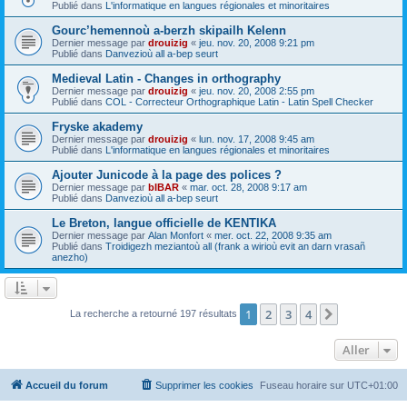
Publié dans
L'informatique en langues régionales et minoritaires
Gourc’hemennoù a-berzh skipailh Kelenn
Dernier message par
drouizig
«
jeu. nov. 20, 2008 9:21 pm
Publié dans
Danvezioù all a-bep seurt
Medieval Latin - Changes in orthography
Dernier message par
drouizig
«
jeu. nov. 20, 2008 2:55 pm
Publié dans
COL - Correcteur Orthographique Latin - Latin Spell Checker
Fryske akademy
Dernier message par
drouizig
«
lun. nov. 17, 2008 9:45 am
Publié dans
L'informatique en langues régionales et minoritaires
Ajouter Junicode à la page des polices ?
Dernier message par
bIBAR
«
mar. oct. 28, 2008 9:17 am
Publié dans
Danvezioù all a-bep seurt
Le Breton, langue officielle de KENTIKA
Dernier message par
Alan Monfort
«
mer. oct. 22, 2008 9:35 am
Publié dans
Troidigezh meziantoù all (frank a wirioù evit an darn vrasañ
anezho)
1
2
3
4
Suivant
La recherche a retourné 197 résultats
Aller
Accueil du forum
Supprimer les cookies
Fuseau horaire sur
UTC+01:00