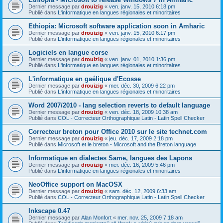
Dernier message par
drouizig
«
ven. janv. 15, 2010 6:18 pm
Publié dans
L'informatique en langues régionales et minoritaires
Ethiopia: Microsoft software application soon in Amharic
Dernier message par
drouizig
«
ven. janv. 15, 2010 6:17 pm
Publié dans
L'informatique en langues régionales et minoritaires
Logiciels en langue corse
Dernier message par
drouizig
«
ven. janv. 01, 2010 1:36 pm
Publié dans
L'informatique en langues régionales et minoritaires
L'informatique en gaélique d'Ecosse
Dernier message par
drouizig
«
mer. déc. 30, 2009 6:22 pm
Publié dans
L'informatique en langues régionales et minoritaires
Word 2007/2010 - lang selection reverts to default language
Dernier message par
drouizig
«
ven. déc. 18, 2009 10:38 am
Publié dans
COL - Correcteur Orthographique Latin - Latin Spell Checker
Correcteur breton pour Office 2010 sur le site technet.com
Dernier message par
drouizig
«
jeu. déc. 17, 2009 2:18 pm
Publié dans
Microsoft et le breton - Microsoft and the Breton language
Informatique en dialectes Same, langues des Lapons
Dernier message par
drouizig
«
mer. déc. 16, 2009 5:46 pm
Publié dans
L'informatique en langues régionales et minoritaires
NeoOffice support on MacOSX
Dernier message par
drouizig
«
sam. déc. 12, 2009 6:33 am
Publié dans
COL - Correcteur Orthographique Latin - Latin Spell Checker
Inkscape 0.47
Dernier message par
Alan Monfort
«
mer. nov. 25, 2009 7:18 am