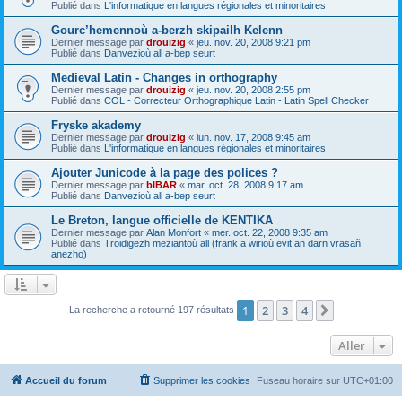
Publié dans
L'informatique en langues régionales et minoritaires
Gourc’hemennoù a-berzh skipailh Kelenn
Dernier message par
drouizig
«
jeu. nov. 20, 2008 9:21 pm
Publié dans
Danvezioù all a-bep seurt
Medieval Latin - Changes in orthography
Dernier message par
drouizig
«
jeu. nov. 20, 2008 2:55 pm
Publié dans
COL - Correcteur Orthographique Latin - Latin Spell Checker
Fryske akademy
Dernier message par
drouizig
«
lun. nov. 17, 2008 9:45 am
Publié dans
L'informatique en langues régionales et minoritaires
Ajouter Junicode à la page des polices ?
Dernier message par
bIBAR
«
mar. oct. 28, 2008 9:17 am
Publié dans
Danvezioù all a-bep seurt
Le Breton, langue officielle de KENTIKA
Dernier message par
Alan Monfort
«
mer. oct. 22, 2008 9:35 am
Publié dans
Troidigezh meziantoù all (frank a wirioù evit an darn vrasañ
anezho)
1
2
3
4
Suivant
La recherche a retourné 197 résultats
Aller
Accueil du forum
Supprimer les cookies
Fuseau horaire sur
UTC+01:00