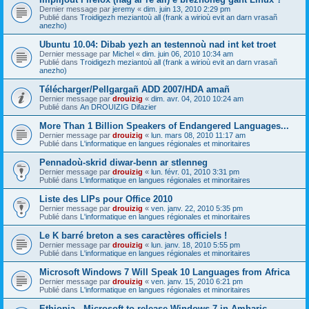
Dernier message par
jeremy
«
dim. juin 13, 2010 2:29 pm
Publié dans
Troidigezh meziantoù all (frank a wirioù evit an darn vrasañ
anezho)
Ubuntu 10.04: Dibab yezh an testennoù nad int ket troet
Dernier message par
Michel
«
dim. juin 06, 2010 10:34 am
Publié dans
Troidigezh meziantoù all (frank a wirioù evit an darn vrasañ
anezho)
Télécharger/Pellgargañ ADD 2007/HDA amañ
Dernier message par
drouizig
«
dim. avr. 04, 2010 10:24 am
Publié dans
An DROUIZIG Difazier
More Than 1 Billion Speakers of Endangered Languages...
Dernier message par
drouizig
«
lun. mars 08, 2010 11:17 am
Publié dans
L'informatique en langues régionales et minoritaires
Pennadoù-skrid diwar-benn ar stlenneg
Dernier message par
drouizig
«
lun. févr. 01, 2010 3:31 pm
Publié dans
L'informatique en langues régionales et minoritaires
Liste des LIPs pour Office 2010
Dernier message par
drouizig
«
ven. janv. 22, 2010 5:35 pm
Publié dans
L'informatique en langues régionales et minoritaires
Le K barré breton a ses caractères officiels !
Dernier message par
drouizig
«
lun. janv. 18, 2010 5:55 pm
Publié dans
L'informatique en langues régionales et minoritaires
Microsoft Windows 7 Will Speak 10 Languages from Africa
Dernier message par
drouizig
«
ven. janv. 15, 2010 6:21 pm
Publié dans
L'informatique en langues régionales et minoritaires
Ethiopia - Microsoft to release Windows 7 in Amharic