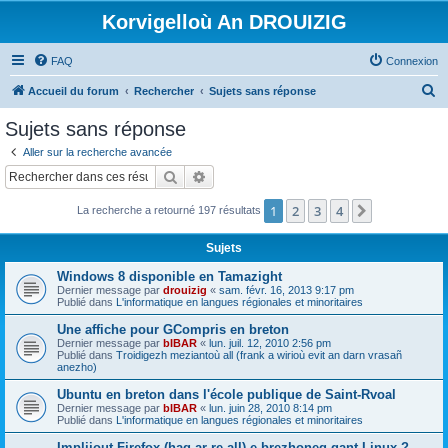
Korvigelloù An DROUIZIG
FAQ
Connexion
R
Accueil du forum
Rechercher
Sujets sans réponse
e
Sujets sans réponse
c
Aller sur la recherche avancée
h
Rechercher
Recherche avancée
e
1
2
3
4
Suivant
La recherche a retourné 197 résultats
r
c
Sujets
h
Windows 8 disponible en Tamazight
e
Dernier message par
drouizig
«
sam. févr. 16, 2013 9:17 pm
Publié dans
L'informatique en langues régionales et minoritaires
r
Une affiche pour GCompris en breton
Dernier message par
bIBAR
«
lun. juil. 12, 2010 2:56 pm
Publié dans
Troidigezh meziantoù all (frank a wirioù evit an darn vrasañ
anezho)
Ubuntu en breton dans l'école publique de Saint-Rvoal
Dernier message par
bIBAR
«
lun. juin 28, 2010 8:14 pm
Publié dans
L'informatique en langues régionales et minoritaires
Implijout Firefox (hag ar re all) e brezhoneg gant Linux ?