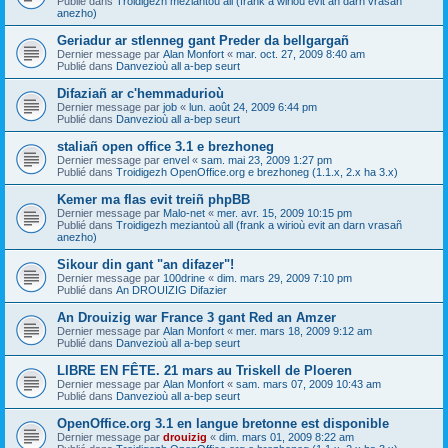
Publié dans
Troidigezh meziantoù all (frank a wirioù evit an darn vrasañ
anezho)
Geriadur ar stlenneg gant Preder da bellgargañ
Dernier message par
Alan Monfort
«
mar. oct. 27, 2009 8:40 am
Publié dans
Danvezioù all a-bep seurt
Difaziañ ar c'hemmadurioù
Dernier message par
job
«
lun. août 24, 2009 6:44 pm
Publié dans
Danvezioù all a-bep seurt
staliañ open office 3.1 e brezhoneg
Dernier message par
envel
«
sam. mai 23, 2009 1:27 pm
Publié dans
Troidigezh OpenOffice.org e brezhoneg (1.1.x, 2.x ha 3.x)
Kemer ma flas evit treiñ phpBB
Dernier message par
Malo-net
«
mer. avr. 15, 2009 10:15 pm
Publié dans
Troidigezh meziantoù all (frank a wirioù evit an darn vrasañ
anezho)
Sikour din gant "an difazer"!
Dernier message par
100drine
«
dim. mars 29, 2009 7:10 pm
Publié dans
An DROUIZIG Difazier
An Drouizig war France 3 gant Red an Amzer
Dernier message par
Alan Monfort
«
mer. mars 18, 2009 9:12 am
Publié dans
Danvezioù all a-bep seurt
LIBRE EN FÊTE. 21 mars au Triskell de Ploeren
Dernier message par
Alan Monfort
«
sam. mars 07, 2009 10:43 am
Publié dans
Danvezioù all a-bep seurt
OpenOffice.org 3.1 en langue bretonne est disponible
Dernier message par
drouizig
«
dim. mars 01, 2009 8:22 am