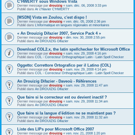
C’HWERTY sous Windows Vista
Dernier message par
drouizig
«
sam. déc. 06, 2008 3:33 pm
Publié dans
Ar c'hlavier C'HWERTY
[MSDN] Vista en Zoulou, c'est dispo !
Dernier message par
drouizig
«
ven. déc. 05, 2008 2:36 pm
Publié dans
L'informatique en langues régionales et minoritaires
« An Drouizig Difazier 2007, Service Pack 4 »
Dernier message par
drouizig
«
dim. nov. 30, 2008 2:55 pm
Publié dans
An DROUIZIG Difazier
Download COL2.x, the latin spellchecker for Microsoft Office
Dernier message par
drouizig
«
sam. nov. 29, 2008 4:16 pm
Publié dans
COL - Correcteur Orthographique Latin - Latin Spell Checker
Oggetto: Correttore Ortografico per il Latino (COL)
Dernier message par
drouizig
«
sam. nov. 29, 2008 4:14 pm
Publié dans
COL - Correcteur Orthographique Latin - Latin Spell Checker
An Drouizig Difazier - Daveoù - Références
Dernier message par
drouizig
«
sam. nov. 29, 2008 11:47 am
Publié dans
An DROUIZIG Difazier
Que faire si le correcteur est ou devient inactif ?
Dernier message par
drouizig
«
sam. nov. 29, 2008 11:34 am
Publié dans
An DROUIZIG Difazier
Que faire si la langue d'édition ne se maintient pas ?
Dernier message par
drouizig
«
sam. nov. 29, 2008 11:32 am
Publié dans
An DROUIZIG Difazier
Liste des LIPs pour Microsoft Office 2007
Dernier message par
drouizig
«
ven. nov. 21, 2008 1:20 pm