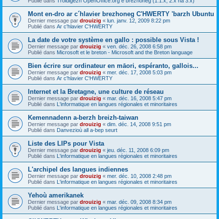
Publié dans
Troidigezh OpenOffice.org e brezhoneg (1.1.x, 2.x ha 3.x)
Mont en-dro ar c´hlavier brezhoneg C'HWERTY 'barzh Ubuntu
Dernier message par
drouizig
«
lun. janv. 12, 2009 8:22 pm
Publié dans
Ar c'hlavier C'HWERTY
La date de votre système en gallo : possible sous Vista !
Dernier message par
drouizig
«
ven. déc. 26, 2008 6:58 pm
Publié dans
Microsoft et le breton - Microsoft and the Breton language
Bien écrire sur ordinateur en māori, espéranto, gallois...
Dernier message par
drouizig
«
mer. déc. 17, 2008 5:03 pm
Publié dans
Ar c'hlavier C'HWERTY
Internet et la Bretagne, une culture de réseau
Dernier message par
drouizig
«
mar. déc. 16, 2008 5:47 pm
Publié dans
L'informatique en langues régionales et minoritaires
Kemennadenn a-berzh breizh-taiwan
Dernier message par
drouizig
«
dim. déc. 14, 2008 9:51 pm
Publié dans
Danvezioù all a-bep seurt
Liste des LIPs pour Vista
Dernier message par
drouizig
«
jeu. déc. 11, 2008 6:09 pm
Publié dans
L'informatique en langues régionales et minoritaires
L'archipel des langues indiennes
Dernier message par
drouizig
«
mer. déc. 10, 2008 2:48 pm
Publié dans
L'informatique en langues régionales et minoritaires
Yehoù amerikanek
Dernier message par
drouizig
«
mar. déc. 09, 2008 8:34 pm
Publié dans
L'informatique en langues régionales et minoritaires