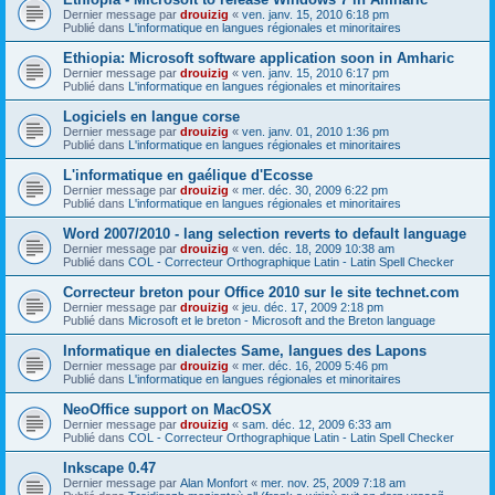
Dernier message par
drouizig
«
ven. janv. 15, 2010 6:18 pm
Publié dans
L'informatique en langues régionales et minoritaires
Ethiopia: Microsoft software application soon in Amharic
Dernier message par
drouizig
«
ven. janv. 15, 2010 6:17 pm
Publié dans
L'informatique en langues régionales et minoritaires
Logiciels en langue corse
Dernier message par
drouizig
«
ven. janv. 01, 2010 1:36 pm
Publié dans
L'informatique en langues régionales et minoritaires
L'informatique en gaélique d'Ecosse
Dernier message par
drouizig
«
mer. déc. 30, 2009 6:22 pm
Publié dans
L'informatique en langues régionales et minoritaires
Word 2007/2010 - lang selection reverts to default language
Dernier message par
drouizig
«
ven. déc. 18, 2009 10:38 am
Publié dans
COL - Correcteur Orthographique Latin - Latin Spell Checker
Correcteur breton pour Office 2010 sur le site technet.com
Dernier message par
drouizig
«
jeu. déc. 17, 2009 2:18 pm
Publié dans
Microsoft et le breton - Microsoft and the Breton language
Informatique en dialectes Same, langues des Lapons
Dernier message par
drouizig
«
mer. déc. 16, 2009 5:46 pm
Publié dans
L'informatique en langues régionales et minoritaires
NeoOffice support on MacOSX
Dernier message par
drouizig
«
sam. déc. 12, 2009 6:33 am
Publié dans
COL - Correcteur Orthographique Latin - Latin Spell Checker
Inkscape 0.47
Dernier message par
Alan Monfort
«
mer. nov. 25, 2009 7:18 am