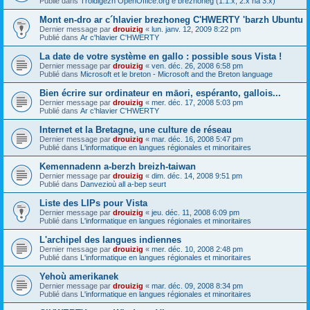
Publié dans
Troidigezh OpenOffice.org e brezhoneg (1.1.x, 2.x ha 3.x)
Mont en-dro ar c´hlavier brezhoneg C'HWERTY 'barzh Ubuntu
Dernier message par
drouizig
«
lun. janv. 12, 2009 8:22 pm
Publié dans
Ar c'hlavier C'HWERTY
La date de votre système en gallo : possible sous Vista !
Dernier message par
drouizig
«
ven. déc. 26, 2008 6:58 pm
Publié dans
Microsoft et le breton - Microsoft and the Breton language
Bien écrire sur ordinateur en māori, espéranto, gallois...
Dernier message par
drouizig
«
mer. déc. 17, 2008 5:03 pm
Publié dans
Ar c'hlavier C'HWERTY
Internet et la Bretagne, une culture de réseau
Dernier message par
drouizig
«
mar. déc. 16, 2008 5:47 pm
Publié dans
L'informatique en langues régionales et minoritaires
Kemennadenn a-berzh breizh-taiwan
Dernier message par
drouizig
«
dim. déc. 14, 2008 9:51 pm
Publié dans
Danvezioù all a-bep seurt
Liste des LIPs pour Vista
Dernier message par
drouizig
«
jeu. déc. 11, 2008 6:09 pm
Publié dans
L'informatique en langues régionales et minoritaires
L'archipel des langues indiennes
Dernier message par
drouizig
«
mer. déc. 10, 2008 2:48 pm
Publié dans
L'informatique en langues régionales et minoritaires
Yehoù amerikanek
Dernier message par
drouizig
«
mar. déc. 09, 2008 8:34 pm
Publié dans
L'informatique en langues régionales et minoritaires