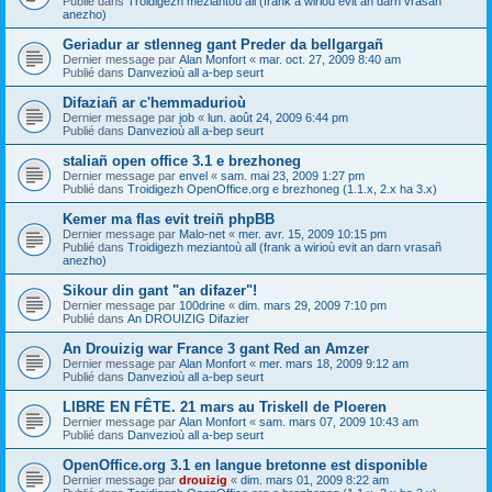
Publié dans
Troidigezh meziantoù all (frank a wirioù evit an darn vrasañ
anezho)
Geriadur ar stlenneg gant Preder da bellgargañ
Dernier message par
Alan Monfort
«
mar. oct. 27, 2009 8:40 am
Publié dans
Danvezioù all a-bep seurt
Difaziañ ar c'hemmadurioù
Dernier message par
job
«
lun. août 24, 2009 6:44 pm
Publié dans
Danvezioù all a-bep seurt
staliañ open office 3.1 e brezhoneg
Dernier message par
envel
«
sam. mai 23, 2009 1:27 pm
Publié dans
Troidigezh OpenOffice.org e brezhoneg (1.1.x, 2.x ha 3.x)
Kemer ma flas evit treiñ phpBB
Dernier message par
Malo-net
«
mer. avr. 15, 2009 10:15 pm
Publié dans
Troidigezh meziantoù all (frank a wirioù evit an darn vrasañ
anezho)
Sikour din gant "an difazer"!
Dernier message par
100drine
«
dim. mars 29, 2009 7:10 pm
Publié dans
An DROUIZIG Difazier
An Drouizig war France 3 gant Red an Amzer
Dernier message par
Alan Monfort
«
mer. mars 18, 2009 9:12 am
Publié dans
Danvezioù all a-bep seurt
LIBRE EN FÊTE. 21 mars au Triskell de Ploeren
Dernier message par
Alan Monfort
«
sam. mars 07, 2009 10:43 am
Publié dans
Danvezioù all a-bep seurt
OpenOffice.org 3.1 en langue bretonne est disponible
Dernier message par
drouizig
«
dim. mars 01, 2009 8:22 am