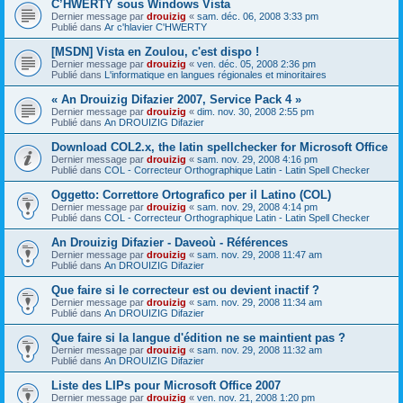
C’HWERTY sous Windows Vista
Dernier message par
drouizig
«
sam. déc. 06, 2008 3:33 pm
Publié dans
Ar c'hlavier C'HWERTY
[MSDN] Vista en Zoulou, c'est dispo !
Dernier message par
drouizig
«
ven. déc. 05, 2008 2:36 pm
Publié dans
L'informatique en langues régionales et minoritaires
« An Drouizig Difazier 2007, Service Pack 4 »
Dernier message par
drouizig
«
dim. nov. 30, 2008 2:55 pm
Publié dans
An DROUIZIG Difazier
Download COL2.x, the latin spellchecker for Microsoft Office
Dernier message par
drouizig
«
sam. nov. 29, 2008 4:16 pm
Publié dans
COL - Correcteur Orthographique Latin - Latin Spell Checker
Oggetto: Correttore Ortografico per il Latino (COL)
Dernier message par
drouizig
«
sam. nov. 29, 2008 4:14 pm
Publié dans
COL - Correcteur Orthographique Latin - Latin Spell Checker
An Drouizig Difazier - Daveoù - Références
Dernier message par
drouizig
«
sam. nov. 29, 2008 11:47 am
Publié dans
An DROUIZIG Difazier
Que faire si le correcteur est ou devient inactif ?
Dernier message par
drouizig
«
sam. nov. 29, 2008 11:34 am
Publié dans
An DROUIZIG Difazier
Que faire si la langue d'édition ne se maintient pas ?
Dernier message par
drouizig
«
sam. nov. 29, 2008 11:32 am
Publié dans
An DROUIZIG Difazier
Liste des LIPs pour Microsoft Office 2007
Dernier message par
drouizig
«
ven. nov. 21, 2008 1:20 pm