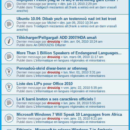
Dernier message par
jeremy
«
dim. juin 13, 2010 2:29 pm
Publié dans
Troidigezh meziantoù all (frank a wirioù evit an darn vrasañ
anezho)
Ubuntu 10.04: Dibab yezh an testennoù nad int ket troet
Dernier message par
Michel
«
dim. juin 06, 2010 10:34 am
Publié dans
Troidigezh meziantoù all (frank a wirioù evit an darn vrasañ
anezho)
Télécharger/Pellgargañ ADD 2007/HDA amañ
Dernier message par
drouizig
«
dim. avr. 04, 2010 10:24 am
Publié dans
An DROUIZIG Difazier
More Than 1 Billion Speakers of Endangered Languages...
Dernier message par
drouizig
«
lun. mars 08, 2010 11:17 am
Publié dans
L'informatique en langues régionales et minoritaires
Pennadoù-skrid diwar-benn ar stlenneg
Dernier message par
drouizig
«
lun. févr. 01, 2010 3:31 pm
Publié dans
L'informatique en langues régionales et minoritaires
Liste des LIPs pour Office 2010
Dernier message par
drouizig
«
ven. janv. 22, 2010 5:35 pm
Publié dans
L'informatique en langues régionales et minoritaires
Le K barré breton a ses caractères officiels !
Dernier message par
drouizig
«
lun. janv. 18, 2010 5:55 pm
Publié dans
L'informatique en langues régionales et minoritaires
Microsoft Windows 7 Will Speak 10 Languages from Africa
Dernier message par
drouizig
«
ven. janv. 15, 2010 6:21 pm
Publié dans
L'informatique en langues régionales et minoritaires
Ethiopia - Microsoft to release Windows 7 in Amharic