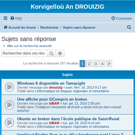
Korvigelloù An DROUIZIG
FAQ
Connexion
R
Accueil du forum
Rechercher
Sujets sans réponse
e
Sujets sans réponse
c
Aller sur la recherche avancée
h
Rechercher
Recherche avancée
e
1
2
3
4
Suivant
La recherche a retourné 197 résultats
r
c
Sujets
h
Windows 8 disponible en Tamazight
e
Dernier message par
drouizig
«
sam. févr. 16, 2013 9:17 pm
Publié dans
L'informatique en langues régionales et minoritaires
r
Une affiche pour GCompris en breton
Dernier message par
bIBAR
«
lun. juil. 12, 2010 2:56 pm
Publié dans
Troidigezh meziantoù all (frank a wirioù evit an darn vrasañ
anezho)
Ubuntu en breton dans l'école publique de Saint-Rvoal
Dernier message par
bIBAR
«
lun. juin 28, 2010 8:14 pm
Publié dans
L'informatique en langues régionales et minoritaires
Implijout Firefox (hag ar re all) e brezhoneg gant Linux ?