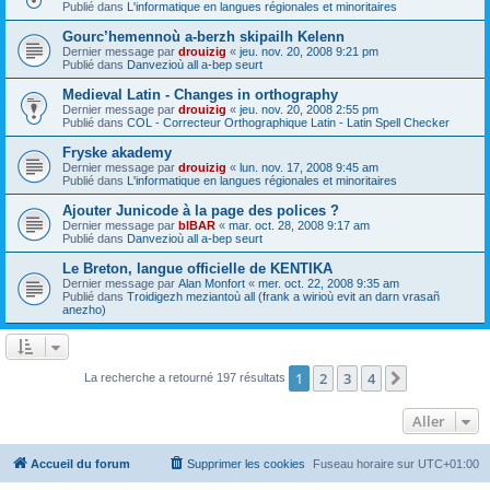
Publié dans
L'informatique en langues régionales et minoritaires
Gourc’hemennoù a-berzh skipailh Kelenn
Dernier message par
drouizig
«
jeu. nov. 20, 2008 9:21 pm
Publié dans
Danvezioù all a-bep seurt
Medieval Latin - Changes in orthography
Dernier message par
drouizig
«
jeu. nov. 20, 2008 2:55 pm
Publié dans
COL - Correcteur Orthographique Latin - Latin Spell Checker
Fryske akademy
Dernier message par
drouizig
«
lun. nov. 17, 2008 9:45 am
Publié dans
L'informatique en langues régionales et minoritaires
Ajouter Junicode à la page des polices ?
Dernier message par
bIBAR
«
mar. oct. 28, 2008 9:17 am
Publié dans
Danvezioù all a-bep seurt
Le Breton, langue officielle de KENTIKA
Dernier message par
Alan Monfort
«
mer. oct. 22, 2008 9:35 am
Publié dans
Troidigezh meziantoù all (frank a wirioù evit an darn vrasañ
anezho)
1
2
3
4
Suivant
La recherche a retourné 197 résultats
Aller
Accueil du forum
Supprimer les cookies
Fuseau horaire sur
UTC+01:00