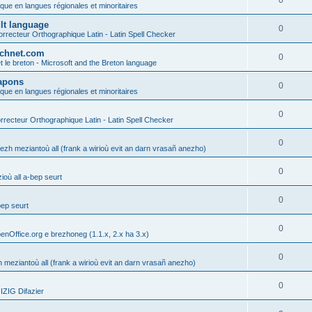
0
ique en langues régionales et minoritaires
ult language
0
rrecteur Orthographique Latin - Latin Spell Checker
technet.com
0
t le breton - Microsoft and the Breton language
Lapons
0
ique en langues régionales et minoritaires
0
recteur Orthographique Latin - Latin Spell Checker
0
gezh meziantoù all (frank a wirioù evit an darn vrasañ anezho)
0
où all a-bep seurt
0
bep seurt
0
enOffice.org e brezhoneg (1.1.x, 2.x ha 3.x)
0
h meziantoù all (frank a wirioù evit an darn vrasañ anezho)
0
ZIG Difazier