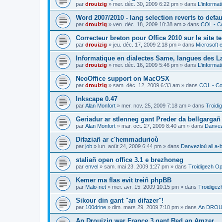
par
drouizig
»
mer. déc. 30, 2009 6:22 pm
» dans
L'informat
Word 2007/2010 - lang selection reverts to defa
par
drouizig
»
ven. déc. 18, 2009 10:38 am
» dans
COL - Co
Correcteur breton pour Office 2010 sur le site 
par
drouizig
»
jeu. déc. 17, 2009 2:18 pm
» dans
Microsoft e
Informatique en dialectes Same, langues des 
par
drouizig
»
mer. déc. 16, 2009 5:46 pm
» dans
L'informat
NeoOffice support on MacOSX
par
drouizig
»
sam. déc. 12, 2009 6:33 am
» dans
COL - Cor
Inkscape 0.47
par
Alan Monfort
»
mer. nov. 25, 2009 7:18 am
» dans
Troidi
Geriadur ar stlenneg gant Preder da bellgargañ
par
Alan Monfort
»
mar. oct. 27, 2009 8:40 am
» dans
Danvezi
Difaziañ ar c'hemmadurioù
par
job
»
lun. août 24, 2009 6:44 pm
» dans
Danvezioù all a-
staliañ open office 3.1 e brezhoneg
par
envel
»
sam. mai 23, 2009 1:27 pm
» dans
Troidigezh Op
Kemer ma flas evit treiñ phpBB
par
Malo-net
»
mer. avr. 15, 2009 10:15 pm
» dans
Troidigez
Sikour din gant "an difazer"!
par
100drine
»
dim. mars 29, 2009 7:10 pm
» dans
An DROUI
An Drouizig war France 3 gant Red an Amzer