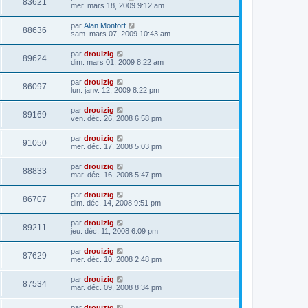
83621
mer. mars 18, 2009 9:12 am
par
Alan Monfort
88636
sam. mars 07, 2009 10:43 am
par
drouizig
89624
dim. mars 01, 2009 8:22 am
par
drouizig
86097
lun. janv. 12, 2009 8:22 pm
par
drouizig
89169
ven. déc. 26, 2008 6:58 pm
par
drouizig
91050
mer. déc. 17, 2008 5:03 pm
par
drouizig
88833
mar. déc. 16, 2008 5:47 pm
par
drouizig
86707
dim. déc. 14, 2008 9:51 pm
par
drouizig
89211
jeu. déc. 11, 2008 6:09 pm
par
drouizig
87629
mer. déc. 10, 2008 2:48 pm
par
drouizig
87534
mar. déc. 09, 2008 8:34 pm
par
drouizig