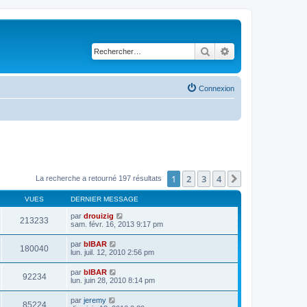
Rechercher
Recherche avancé
Connexion
1
2
3
4
Suivant
La recherche a retourné 197 résultats
VUES
DERNIER MESSAGE
par
drouizig
213233
sam. févr. 16, 2013 9:17 pm
par
bIBAR
180040
lun. juil. 12, 2010 2:56 pm
par
bIBAR
92234
lun. juin 28, 2010 8:14 pm
par
jeremy
85224