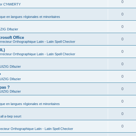
0
vier C'HWERTY
0
ique en langues régionales et minoritaires
0
IG Difazier
rosoft Office
0
recteur Orthographique Latin - Latin Spell Checker
OL)
0
recteur Orthographique Latin - Latin Spell Checker
0
IZIG Difazier
?
0
IZIG Difazier
 pas ?
0
IZIG Difazier
0
ique en langues régionales et minoritaires
0
all a-bep seurt
0
ecteur Orthographique Latin - Latin Spell Checker