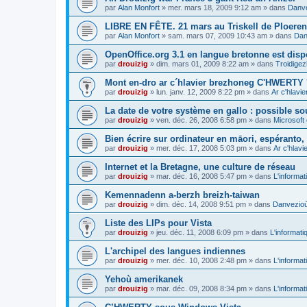
par
Alan Monfort
»
mer. mars 18, 2009 9:12 am
» dans
Danve
LIBRE EN FÊTE. 21 mars au Triskell de Ploeren
par
Alan Monfort
»
sam. mars 07, 2009 10:43 am
» dans
Dan
OpenOffice.org 3.1 en langue bretonne est disp
par
drouizig
»
dim. mars 01, 2009 8:22 am
» dans
Troidigez
Mont en-dro ar c´hlavier brezhoneg C'HWERTY 
par
drouizig
»
lun. janv. 12, 2009 8:22 pm
» dans
Ar c'hlav
La date de votre système en gallo : possible sou
par
drouizig
»
ven. déc. 26, 2008 6:58 pm
» dans
Microsoft 
Bien écrire sur ordinateur en māori, espéranto, g
par
drouizig
»
mer. déc. 17, 2008 5:03 pm
» dans
Ar c'hlav
Internet et la Bretagne, une culture de réseau
par
drouizig
»
mar. déc. 16, 2008 5:47 pm
» dans
L'informat
Kemennadenn a-berzh breizh-taiwan
par
drouizig
»
dim. déc. 14, 2008 9:51 pm
» dans
Danvezioù 
Liste des LIPs pour Vista
par
drouizig
»
jeu. déc. 11, 2008 6:09 pm
» dans
L'informati
L'archipel des langues indiennes
par
drouizig
»
mer. déc. 10, 2008 2:48 pm
» dans
L'informat
Yehoù amerikanek
par
drouizig
»
mar. déc. 09, 2008 8:34 pm
» dans
L'informat