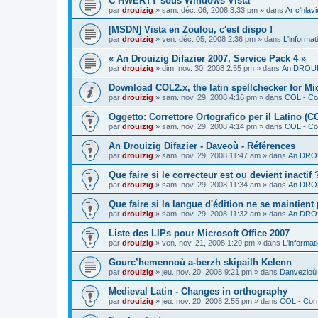
C’HWERTY sous Windows Vista
par
drouizig
»
sam. déc. 06, 2008 3:33 pm
» dans
Ar c'hla
[MSDN] Vista en Zoulou, c'est dispo !
par
drouizig
»
ven. déc. 05, 2008 2:36 pm
» dans
L'informat
« An Drouizig Difazier 2007, Service Pack 4 »
par
drouizig
»
dim. nov. 30, 2008 2:55 pm
» dans
An DROUIZ
Download COL2.x, the latin spellchecker for Mic
par
drouizig
»
sam. nov. 29, 2008 4:16 pm
» dans
COL - Cor
Oggetto: Correttore Ortografico per il Latino (C
par
drouizig
»
sam. nov. 29, 2008 4:14 pm
» dans
COL - Cor
An Drouizig Difazier - Daveoù - Références
par
drouizig
»
sam. nov. 29, 2008 11:47 am
» dans
An DROU
Que faire si le correcteur est ou devient inactif 
par
drouizig
»
sam. nov. 29, 2008 11:34 am
» dans
An DROU
Que faire si la langue d'édition ne se maintient
par
drouizig
»
sam. nov. 29, 2008 11:32 am
» dans
An DROU
Liste des LIPs pour Microsoft Office 2007
par
drouizig
»
ven. nov. 21, 2008 1:20 pm
» dans
L'informat
Gourc’hemennoù a-berzh skipailh Kelenn
par
drouizig
»
jeu. nov. 20, 2008 9:21 pm
» dans
Danvezioù 
Medieval Latin - Changes in orthography
par
drouizig
»
jeu. nov. 20, 2008 2:55 pm
» dans
COL - Corr