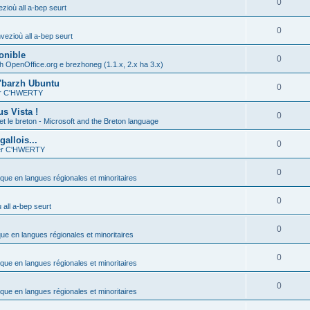
0
zioù all a-bep seurt
0
vezioù all a-bep seurt
onible
0
h OpenOffice.org e brezhoneg (1.1.x, 2.x ha 3.x)
'barzh Ubuntu
0
ier C'HWERTY
s Vista !
0
et le breton - Microsoft and the Breton language
allois...
0
ier C'HWERTY
0
ique en langues régionales et minoritaires
0
all a-bep seurt
0
que en langues régionales et minoritaires
0
ique en langues régionales et minoritaires
0
ique en langues régionales et minoritaires