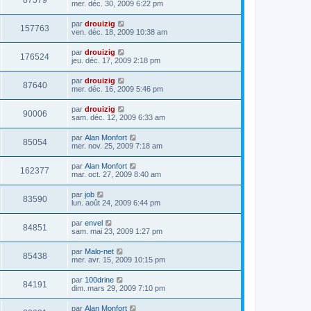
87579
mer. déc. 30, 2009 6:22 pm
par
drouizig
157763
ven. déc. 18, 2009 10:38 am
par
drouizig
176524
jeu. déc. 17, 2009 2:18 pm
par
drouizig
87640
mer. déc. 16, 2009 5:46 pm
par
drouizig
90006
sam. déc. 12, 2009 6:33 am
par
Alan Monfort
85054
mer. nov. 25, 2009 7:18 am
par
Alan Monfort
162377
mar. oct. 27, 2009 8:40 am
par
job
83590
lun. août 24, 2009 6:44 pm
par
envel
84851
sam. mai 23, 2009 1:27 pm
par
Malo-net
85438
mer. avr. 15, 2009 10:15 pm
par
100drine
84191
dim. mars 29, 2009 7:10 pm
par
Alan Monfort