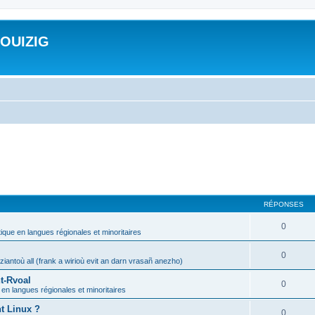
ROUIZIG
RÉPONSES
0
tique en langues régionales et minoritaires
0
iantoù all (frank a wirioù evit an darn vrasañ anezho)
t-Rvoal
0
 en langues régionales et minoritaires
nt Linux ?
0