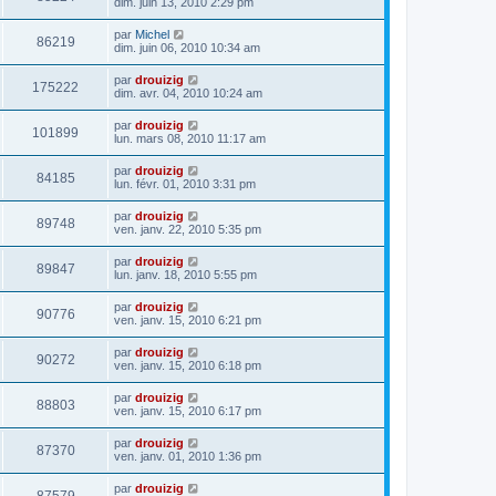
dim. juin 13, 2010 2:29 pm
par
Michel
86219
dim. juin 06, 2010 10:34 am
par
drouizig
175222
dim. avr. 04, 2010 10:24 am
par
drouizig
101899
lun. mars 08, 2010 11:17 am
par
drouizig
84185
lun. févr. 01, 2010 3:31 pm
par
drouizig
89748
ven. janv. 22, 2010 5:35 pm
par
drouizig
89847
lun. janv. 18, 2010 5:55 pm
par
drouizig
90776
ven. janv. 15, 2010 6:21 pm
par
drouizig
90272
ven. janv. 15, 2010 6:18 pm
par
drouizig
88803
ven. janv. 15, 2010 6:17 pm
par
drouizig
87370
ven. janv. 01, 2010 1:36 pm
par
drouizig