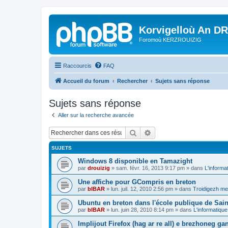
Korvigelloù An D
Foromoù KERZROUIZIG
Raccourcis
FAQ
Accueil du forum
Rechercher
Sujets sans réponse
Sujets sans réponse
Aller sur la recherche avancée
Rechercher
Recherche avancée
SUJETS
Windows 8 disponible en Tamazight
par
drouizig
»
sam. févr. 16, 2013 9:17 pm
» dans
L'informa
Une affiche pour GCompris en breton
par
bIBAR
»
lun. juil. 12, 2010 2:56 pm
» dans
Troidigezh mez
Ubuntu en breton dans l'école publique de Sain
par
bIBAR
»
lun. juin 28, 2010 8:14 pm
» dans
L'informatique
Implijout Firefox (hag ar re all) e brezhoneg ga