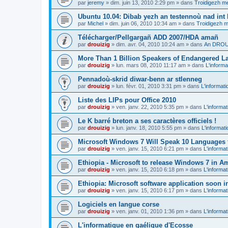
par
jeremy
»
dim. juin 13, 2010 2:29 pm
» dans
Troidigezh me
Ubuntu 10.04: Dibab yezh an testennoù nad int k
par
Michel
»
dim. juin 06, 2010 10:34 am
» dans
Troidigezh m
Télécharger/Pellgargañ ADD 2007/HDA amañ
par
drouizig
»
dim. avr. 04, 2010 10:24 am
» dans
An DROUI
More Than 1 Billion Speakers of Endangered L
par
drouizig
»
lun. mars 08, 2010 11:17 am
» dans
L'informa
Pennadoù-skrid diwar-benn ar stlenneg
par
drouizig
»
lun. févr. 01, 2010 3:31 pm
» dans
L'informati
Liste des LIPs pour Office 2010
par
drouizig
»
ven. janv. 22, 2010 5:35 pm
» dans
L'informat
Le K barré breton a ses caractères officiels !
par
drouizig
»
lun. janv. 18, 2010 5:55 pm
» dans
L'informat
Microsoft Windows 7 Will Speak 10 Languages 
par
drouizig
»
ven. janv. 15, 2010 6:21 pm
» dans
L'informat
Ethiopia - Microsoft to release Windows 7 in A
par
drouizig
»
ven. janv. 15, 2010 6:18 pm
» dans
L'informat
Ethiopia: Microsoft software application soon 
par
drouizig
»
ven. janv. 15, 2010 6:17 pm
» dans
L'informat
Logiciels en langue corse
par
drouizig
»
ven. janv. 01, 2010 1:36 pm
» dans
L'informat
L'informatique en gaélique d'Ecosse