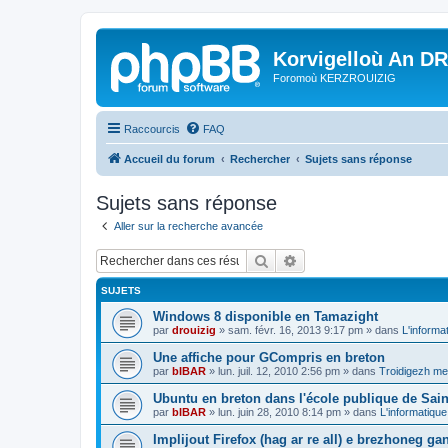
Korvigelloù An D
Foromoù KERZROUIZIG
Raccourcis
FAQ
Accueil du forum
Rechercher
Sujets sans réponse
Sujets sans réponse
Aller sur la recherche avancée
Rechercher
Recherche avancée
SUJETS
Windows 8 disponible en Tamazight
par
drouizig
»
sam. févr. 16, 2013 9:17 pm
» dans
L'informa
Une affiche pour GCompris en breton
par
bIBAR
»
lun. juil. 12, 2010 2:56 pm
» dans
Troidigezh mez
Ubuntu en breton dans l'école publique de Sain
par
bIBAR
»
lun. juin 28, 2010 8:14 pm
» dans
L'informatique
Implijout Firefox (hag ar re all) e brezhoneg ga