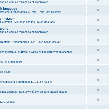
0
ique en langues régionales et minoritaires
ult language
0
rrecteur Orthographique Latin - Latin Spell Checker
technet.com
0
t le breton - Microsoft and the Breton language
Lapons
0
ique en langues régionales et minoritaires
0
recteur Orthographique Latin - Latin Spell Checker
0
gezh meziantoù all (frank a wirioù evit an darn vrasañ anezho)
0
où all a-bep seurt
0
bep seurt
0
enOffice.org e brezhoneg (1.1.x, 2.x ha 3.x)
0
h meziantoù all (frank a wirioù evit an darn vrasañ anezho)
0
ZIG Difazier