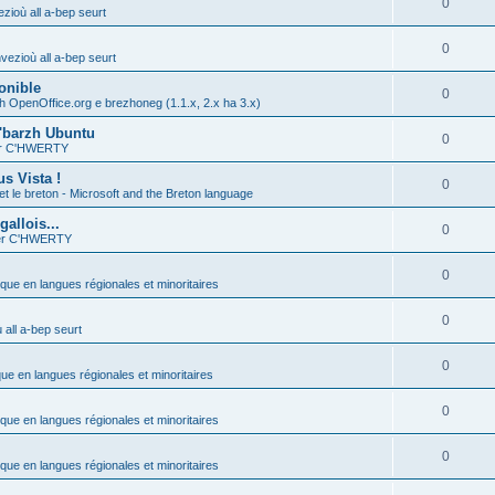
0
zioù all a-bep seurt
0
vezioù all a-bep seurt
onible
0
h OpenOffice.org e brezhoneg (1.1.x, 2.x ha 3.x)
'barzh Ubuntu
0
ier C'HWERTY
s Vista !
0
et le breton - Microsoft and the Breton language
allois...
0
ier C'HWERTY
0
ique en langues régionales et minoritaires
0
all a-bep seurt
0
que en langues régionales et minoritaires
0
ique en langues régionales et minoritaires
0
ique en langues régionales et minoritaires