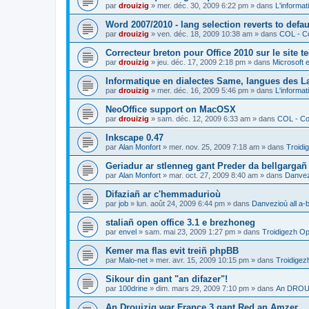
par
drouizig
»
mer. déc. 30, 2009 6:22 pm
» dans
L'informat
Word 2007/2010 - lang selection reverts to defa
par
drouizig
»
ven. déc. 18, 2009 10:38 am
» dans
COL - Co
Correcteur breton pour Office 2010 sur le site 
par
drouizig
»
jeu. déc. 17, 2009 2:18 pm
» dans
Microsoft e
Informatique en dialectes Same, langues des 
par
drouizig
»
mer. déc. 16, 2009 5:46 pm
» dans
L'informat
NeoOffice support on MacOSX
par
drouizig
»
sam. déc. 12, 2009 6:33 am
» dans
COL - Cor
Inkscape 0.47
par
Alan Monfort
»
mer. nov. 25, 2009 7:18 am
» dans
Troidi
Geriadur ar stlenneg gant Preder da bellgargañ
par
Alan Monfort
»
mar. oct. 27, 2009 8:40 am
» dans
Danvezi
Difaziañ ar c'hemmadurioù
par
job
»
lun. août 24, 2009 6:44 pm
» dans
Danvezioù all a-
staliañ open office 3.1 e brezhoneg
par
envel
»
sam. mai 23, 2009 1:27 pm
» dans
Troidigezh Op
Kemer ma flas evit treiñ phpBB
par
Malo-net
»
mer. avr. 15, 2009 10:15 pm
» dans
Troidigez
Sikour din gant "an difazer"!
par
100drine
»
dim. mars 29, 2009 7:10 pm
» dans
An DROUI
An Drouizig war France 3 gant Red an Amzer