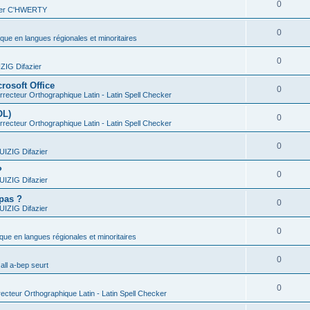
0
vier C'HWERTY
0
ique en langues régionales et minoritaires
0
IG Difazier
rosoft Office
0
recteur Orthographique Latin - Latin Spell Checker
OL)
0
recteur Orthographique Latin - Latin Spell Checker
0
IZIG Difazier
?
0
IZIG Difazier
 pas ?
0
IZIG Difazier
0
ique en langues régionales et minoritaires
0
all a-bep seurt
0
ecteur Orthographique Latin - Latin Spell Checker