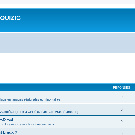
ROUIZIG
RÉPONSES
0
tique en langues régionales et minoritaires
0
iantoù all (frank a wirioù evit an darn vrasañ anezho)
t-Rvoal
0
 en langues régionales et minoritaires
nt Linux ?
0