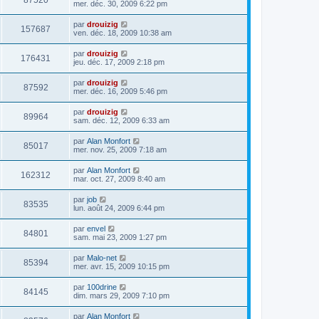
87520
mer. déc. 30, 2009 6:22 pm
par
drouizig
157687
ven. déc. 18, 2009 10:38 am
par
drouizig
176431
jeu. déc. 17, 2009 2:18 pm
par
drouizig
87592
mer. déc. 16, 2009 5:46 pm
par
drouizig
89964
sam. déc. 12, 2009 6:33 am
par
Alan Monfort
85017
mer. nov. 25, 2009 7:18 am
par
Alan Monfort
162312
mar. oct. 27, 2009 8:40 am
par
job
83535
lun. août 24, 2009 6:44 pm
par
envel
84801
sam. mai 23, 2009 1:27 pm
par
Malo-net
85394
mer. avr. 15, 2009 10:15 pm
par
100drine
84145
dim. mars 29, 2009 7:10 pm
par
Alan Monfort