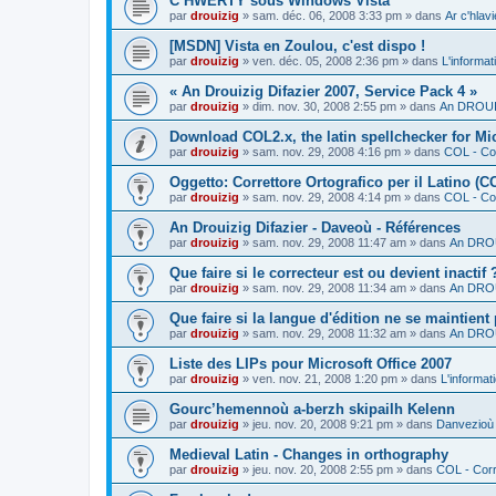
C’HWERTY sous Windows Vista
par
drouizig
»
sam. déc. 06, 2008 3:33 pm
» dans
Ar c'hla
[MSDN] Vista en Zoulou, c'est dispo !
par
drouizig
»
ven. déc. 05, 2008 2:36 pm
» dans
L'informat
« An Drouizig Difazier 2007, Service Pack 4 »
par
drouizig
»
dim. nov. 30, 2008 2:55 pm
» dans
An DROUIZ
Download COL2.x, the latin spellchecker for Mic
par
drouizig
»
sam. nov. 29, 2008 4:16 pm
» dans
COL - Cor
Oggetto: Correttore Ortografico per il Latino (C
par
drouizig
»
sam. nov. 29, 2008 4:14 pm
» dans
COL - Cor
An Drouizig Difazier - Daveoù - Références
par
drouizig
»
sam. nov. 29, 2008 11:47 am
» dans
An DROU
Que faire si le correcteur est ou devient inactif 
par
drouizig
»
sam. nov. 29, 2008 11:34 am
» dans
An DROU
Que faire si la langue d'édition ne se maintient
par
drouizig
»
sam. nov. 29, 2008 11:32 am
» dans
An DROU
Liste des LIPs pour Microsoft Office 2007
par
drouizig
»
ven. nov. 21, 2008 1:20 pm
» dans
L'informat
Gourc’hemennoù a-berzh skipailh Kelenn
par
drouizig
»
jeu. nov. 20, 2008 9:21 pm
» dans
Danvezioù 
Medieval Latin - Changes in orthography
par
drouizig
»
jeu. nov. 20, 2008 2:55 pm
» dans
COL - Corr