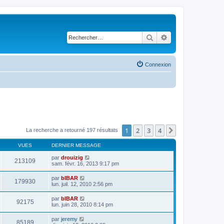
Rechercher
Recherche avancé
Connexion
1
2
3
4
Suivant
La recherche a retourné 197 résultats
VUES
DERNIER MESSAGE
par
drouizig
213109
sam. févr. 16, 2013 9:17 pm
par
bIBAR
179930
lun. juil. 12, 2010 2:56 pm
par
bIBAR
92175
lun. juin 28, 2010 8:14 pm
par
jeremy
85189