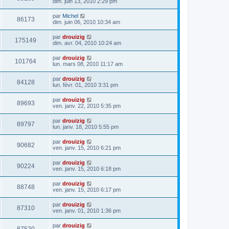
dim. juin 13, 2010 2:29 pm
par
Michel
86173
dim. juin 06, 2010 10:34 am
par
drouizig
175149
dim. avr. 04, 2010 10:24 am
par
drouizig
101764
lun. mars 08, 2010 11:17 am
par
drouizig
84128
lun. févr. 01, 2010 3:31 pm
par
drouizig
89693
ven. janv. 22, 2010 5:35 pm
par
drouizig
89797
lun. janv. 18, 2010 5:55 pm
par
drouizig
90682
ven. janv. 15, 2010 6:21 pm
par
drouizig
90224
ven. janv. 15, 2010 6:18 pm
par
drouizig
88748
ven. janv. 15, 2010 6:17 pm
par
drouizig
87310
ven. janv. 01, 2010 1:36 pm
par
drouizig