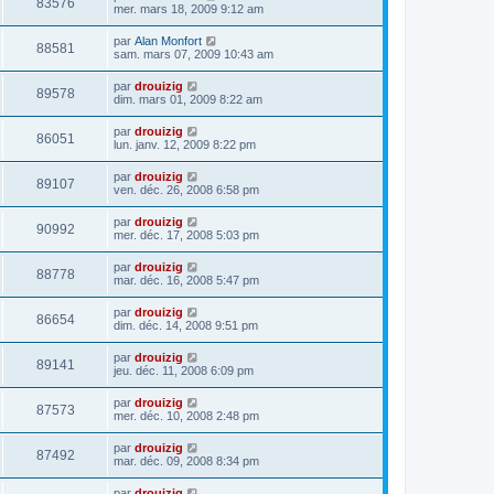
83576
mer. mars 18, 2009 9:12 am
par
Alan Monfort
88581
sam. mars 07, 2009 10:43 am
par
drouizig
89578
dim. mars 01, 2009 8:22 am
par
drouizig
86051
lun. janv. 12, 2009 8:22 pm
par
drouizig
89107
ven. déc. 26, 2008 6:58 pm
par
drouizig
90992
mer. déc. 17, 2008 5:03 pm
par
drouizig
88778
mar. déc. 16, 2008 5:47 pm
par
drouizig
86654
dim. déc. 14, 2008 9:51 pm
par
drouizig
89141
jeu. déc. 11, 2008 6:09 pm
par
drouizig
87573
mer. déc. 10, 2008 2:48 pm
par
drouizig
87492
mar. déc. 09, 2008 8:34 pm
par
drouizig