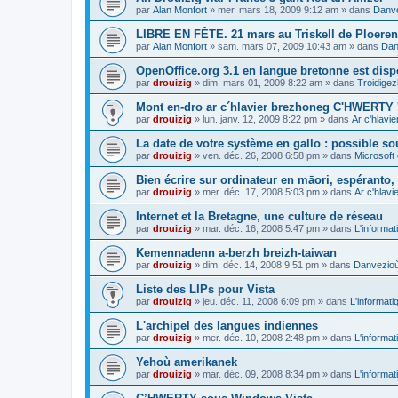
par
Alan Monfort
»
mer. mars 18, 2009 9:12 am
» dans
Danve
LIBRE EN FÊTE. 21 mars au Triskell de Ploeren
par
Alan Monfort
»
sam. mars 07, 2009 10:43 am
» dans
Dan
OpenOffice.org 3.1 en langue bretonne est disp
par
drouizig
»
dim. mars 01, 2009 8:22 am
» dans
Troidigez
Mont en-dro ar c´hlavier brezhoneg C'HWERTY 
par
drouizig
»
lun. janv. 12, 2009 8:22 pm
» dans
Ar c'hlav
La date de votre système en gallo : possible sou
par
drouizig
»
ven. déc. 26, 2008 6:58 pm
» dans
Microsoft 
Bien écrire sur ordinateur en māori, espéranto, g
par
drouizig
»
mer. déc. 17, 2008 5:03 pm
» dans
Ar c'hlav
Internet et la Bretagne, une culture de réseau
par
drouizig
»
mar. déc. 16, 2008 5:47 pm
» dans
L'informat
Kemennadenn a-berzh breizh-taiwan
par
drouizig
»
dim. déc. 14, 2008 9:51 pm
» dans
Danvezioù 
Liste des LIPs pour Vista
par
drouizig
»
jeu. déc. 11, 2008 6:09 pm
» dans
L'informati
L'archipel des langues indiennes
par
drouizig
»
mer. déc. 10, 2008 2:48 pm
» dans
L'informat
Yehoù amerikanek
par
drouizig
»
mar. déc. 09, 2008 8:34 pm
» dans
L'informat