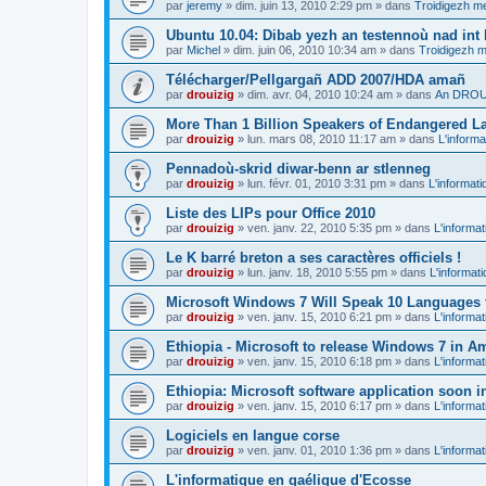
par
jeremy
»
dim. juin 13, 2010 2:29 pm
» dans
Troidigezh me
Ubuntu 10.04: Dibab yezh an testennoù nad int k
par
Michel
»
dim. juin 06, 2010 10:34 am
» dans
Troidigezh m
Télécharger/Pellgargañ ADD 2007/HDA amañ
par
drouizig
»
dim. avr. 04, 2010 10:24 am
» dans
An DROUI
More Than 1 Billion Speakers of Endangered L
par
drouizig
»
lun. mars 08, 2010 11:17 am
» dans
L'informa
Pennadoù-skrid diwar-benn ar stlenneg
par
drouizig
»
lun. févr. 01, 2010 3:31 pm
» dans
L'informati
Liste des LIPs pour Office 2010
par
drouizig
»
ven. janv. 22, 2010 5:35 pm
» dans
L'informat
Le K barré breton a ses caractères officiels !
par
drouizig
»
lun. janv. 18, 2010 5:55 pm
» dans
L'informat
Microsoft Windows 7 Will Speak 10 Languages 
par
drouizig
»
ven. janv. 15, 2010 6:21 pm
» dans
L'informat
Ethiopia - Microsoft to release Windows 7 in A
par
drouizig
»
ven. janv. 15, 2010 6:18 pm
» dans
L'informat
Ethiopia: Microsoft software application soon 
par
drouizig
»
ven. janv. 15, 2010 6:17 pm
» dans
L'informat
Logiciels en langue corse
par
drouizig
»
ven. janv. 01, 2010 1:36 pm
» dans
L'informat
L'informatique en gaélique d'Ecosse