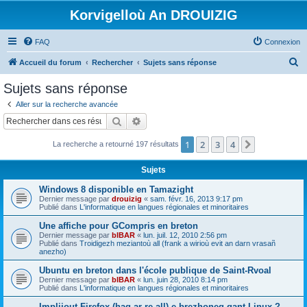
Korvigelloù An DROUIZIG
FAQ
Connexion
R
Accueil du forum
Rechercher
Sujets sans réponse
e
Sujets sans réponse
c
Aller sur la recherche avancée
h
Rechercher
Recherche avancée
e
1
2
3
4
Suivant
La recherche a retourné 197 résultats
r
c
Sujets
h
Windows 8 disponible en Tamazight
e
Dernier message par
drouizig
«
sam. févr. 16, 2013 9:17 pm
Publié dans
L'informatique en langues régionales et minoritaires
r
Une affiche pour GCompris en breton
Dernier message par
bIBAR
«
lun. juil. 12, 2010 2:56 pm
Publié dans
Troidigezh meziantoù all (frank a wirioù evit an darn vrasañ
anezho)
Ubuntu en breton dans l'école publique de Saint-Rvoal
Dernier message par
bIBAR
«
lun. juin 28, 2010 8:14 pm
Publié dans
L'informatique en langues régionales et minoritaires
Implijout Firefox (hag ar re all) e brezhoneg gant Linux ?