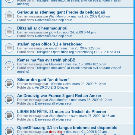
Publié dans
Troidigezh meziantoù all (frank a wirioù evit an darn vrasañ
anezho)
Geriadur ar stlenneg gant Preder da bellgargañ
Dernier message par
Alan Monfort
«
mar. oct. 27, 2009 8:40 am
Publié dans
Danvezioù all a-bep seurt
Difaziañ ar c'hemmadurioù
Dernier message par
job
«
lun. août 24, 2009 6:44 pm
Publié dans
Danvezioù all a-bep seurt
staliañ open office 3.1 e brezhoneg
Dernier message par
envel
«
sam. mai 23, 2009 1:27 pm
Publié dans
Troidigezh OpenOffice.org e brezhoneg (1.1.x, 2.x ha 3.x)
Kemer ma flas evit treiñ phpBB
Dernier message par
Malo-net
«
mer. avr. 15, 2009 10:15 pm
Publié dans
Troidigezh meziantoù all (frank a wirioù evit an darn vrasañ
anezho)
Sikour din gant "an difazer"!
Dernier message par
100drine
«
dim. mars 29, 2009 7:10 pm
Publié dans
An DROUIZIG Difazier
An Drouizig war France 3 gant Red an Amzer
Dernier message par
Alan Monfort
«
mer. mars 18, 2009 9:12 am
Publié dans
Danvezioù all a-bep seurt
LIBRE EN FÊTE. 21 mars au Triskell de Ploeren
Dernier message par
Alan Monfort
«
sam. mars 07, 2009 10:43 am
Publié dans
Danvezioù all a-bep seurt
OpenOffice.org 3.1 en langue bretonne est disponible
Dernier message par
drouizig
«
dim. mars 01, 2009 8:22 am