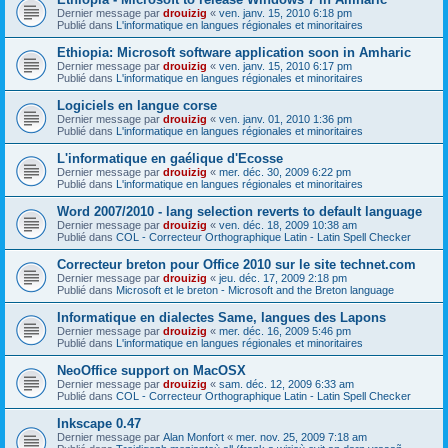
Dernier message par
drouizig
«
ven. janv. 15, 2010 6:18 pm
Publié dans
L'informatique en langues régionales et minoritaires
Ethiopia: Microsoft software application soon in Amharic
Dernier message par
drouizig
«
ven. janv. 15, 2010 6:17 pm
Publié dans
L'informatique en langues régionales et minoritaires
Logiciels en langue corse
Dernier message par
drouizig
«
ven. janv. 01, 2010 1:36 pm
Publié dans
L'informatique en langues régionales et minoritaires
L'informatique en gaélique d'Ecosse
Dernier message par
drouizig
«
mer. déc. 30, 2009 6:22 pm
Publié dans
L'informatique en langues régionales et minoritaires
Word 2007/2010 - lang selection reverts to default language
Dernier message par
drouizig
«
ven. déc. 18, 2009 10:38 am
Publié dans
COL - Correcteur Orthographique Latin - Latin Spell Checker
Correcteur breton pour Office 2010 sur le site technet.com
Dernier message par
drouizig
«
jeu. déc. 17, 2009 2:18 pm
Publié dans
Microsoft et le breton - Microsoft and the Breton language
Informatique en dialectes Same, langues des Lapons
Dernier message par
drouizig
«
mer. déc. 16, 2009 5:46 pm
Publié dans
L'informatique en langues régionales et minoritaires
NeoOffice support on MacOSX
Dernier message par
drouizig
«
sam. déc. 12, 2009 6:33 am
Publié dans
COL - Correcteur Orthographique Latin - Latin Spell Checker
Inkscape 0.47
Dernier message par
Alan Monfort
«
mer. nov. 25, 2009 7:18 am