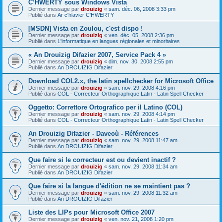
C’HWERTY sous Windows Vista
Dernier message par
drouizig
«
sam. déc. 06, 2008 3:33 pm
Publié dans
Ar c'hlavier C'HWERTY
[MSDN] Vista en Zoulou, c'est dispo !
Dernier message par
drouizig
«
ven. déc. 05, 2008 2:36 pm
Publié dans
L'informatique en langues régionales et minoritaires
« An Drouizig Difazier 2007, Service Pack 4 »
Dernier message par
drouizig
«
dim. nov. 30, 2008 2:55 pm
Publié dans
An DROUIZIG Difazier
Download COL2.x, the latin spellchecker for Microsoft Office
Dernier message par
drouizig
«
sam. nov. 29, 2008 4:16 pm
Publié dans
COL - Correcteur Orthographique Latin - Latin Spell Checker
Oggetto: Correttore Ortografico per il Latino (COL)
Dernier message par
drouizig
«
sam. nov. 29, 2008 4:14 pm
Publié dans
COL - Correcteur Orthographique Latin - Latin Spell Checker
An Drouizig Difazier - Daveoù - Références
Dernier message par
drouizig
«
sam. nov. 29, 2008 11:47 am
Publié dans
An DROUIZIG Difazier
Que faire si le correcteur est ou devient inactif ?
Dernier message par
drouizig
«
sam. nov. 29, 2008 11:34 am
Publié dans
An DROUIZIG Difazier
Que faire si la langue d'édition ne se maintient pas ?
Dernier message par
drouizig
«
sam. nov. 29, 2008 11:32 am
Publié dans
An DROUIZIG Difazier
Liste des LIPs pour Microsoft Office 2007
Dernier message par
drouizig
«
ven. nov. 21, 2008 1:20 pm