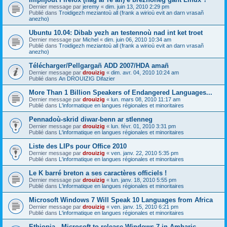
Dernier message par
jeremy
«
dim. juin 13, 2010 2:29 pm
Publié dans
Troidigezh meziantoù all (frank a wirioù evit an darn vrasañ
anezho)
Ubuntu 10.04: Dibab yezh an testennoù nad int ket troet
Dernier message par
Michel
«
dim. juin 06, 2010 10:34 am
Publié dans
Troidigezh meziantoù all (frank a wirioù evit an darn vrasañ
anezho)
Télécharger/Pellgargañ ADD 2007/HDA amañ
Dernier message par
drouizig
«
dim. avr. 04, 2010 10:24 am
Publié dans
An DROUIZIG Difazier
More Than 1 Billion Speakers of Endangered Languages...
Dernier message par
drouizig
«
lun. mars 08, 2010 11:17 am
Publié dans
L'informatique en langues régionales et minoritaires
Pennadoù-skrid diwar-benn ar stlenneg
Dernier message par
drouizig
«
lun. févr. 01, 2010 3:31 pm
Publié dans
L'informatique en langues régionales et minoritaires
Liste des LIPs pour Office 2010
Dernier message par
drouizig
«
ven. janv. 22, 2010 5:35 pm
Publié dans
L'informatique en langues régionales et minoritaires
Le K barré breton a ses caractères officiels !
Dernier message par
drouizig
«
lun. janv. 18, 2010 5:55 pm
Publié dans
L'informatique en langues régionales et minoritaires
Microsoft Windows 7 Will Speak 10 Languages from Africa
Dernier message par
drouizig
«
ven. janv. 15, 2010 6:21 pm
Publié dans
L'informatique en langues régionales et minoritaires
Ethiopia - Microsoft to release Windows 7 in Amharic