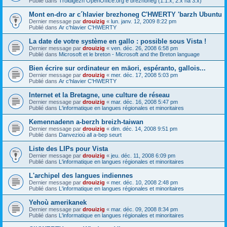
Publié dans
Troidigezh OpenOffice.org e brezhoneg (1.1.x, 2.x ha 3.x)
Mont en-dro ar c´hlavier brezhoneg C'HWERTY 'barzh Ubuntu
Dernier message par
drouizig
«
lun. janv. 12, 2009 8:22 pm
Publié dans
Ar c'hlavier C'HWERTY
La date de votre système en gallo : possible sous Vista !
Dernier message par
drouizig
«
ven. déc. 26, 2008 6:58 pm
Publié dans
Microsoft et le breton - Microsoft and the Breton language
Bien écrire sur ordinateur en māori, espéranto, gallois...
Dernier message par
drouizig
«
mer. déc. 17, 2008 5:03 pm
Publié dans
Ar c'hlavier C'HWERTY
Internet et la Bretagne, une culture de réseau
Dernier message par
drouizig
«
mar. déc. 16, 2008 5:47 pm
Publié dans
L'informatique en langues régionales et minoritaires
Kemennadenn a-berzh breizh-taiwan
Dernier message par
drouizig
«
dim. déc. 14, 2008 9:51 pm
Publié dans
Danvezioù all a-bep seurt
Liste des LIPs pour Vista
Dernier message par
drouizig
«
jeu. déc. 11, 2008 6:09 pm
Publié dans
L'informatique en langues régionales et minoritaires
L'archipel des langues indiennes
Dernier message par
drouizig
«
mer. déc. 10, 2008 2:48 pm
Publié dans
L'informatique en langues régionales et minoritaires
Yehoù amerikanek
Dernier message par
drouizig
«
mar. déc. 09, 2008 8:34 pm
Publié dans
L'informatique en langues régionales et minoritaires