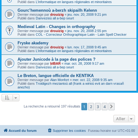
Publié dans
L'informatique en langues régionales et minoritaires
Gourc’hemennoù a-berzh skipailh Kelenn
Dernier message par
drouizig
«
jeu. nov. 20, 2008 9:21 pm
Publié dans
Danvezioù all a-bep seurt
Medieval Latin - Changes in orthography
Dernier message par
drouizig
«
jeu. nov. 20, 2008 2:55 pm
Publié dans
COL - Correcteur Orthographique Latin - Latin Spell Checker
Fryske akademy
Dernier message par
drouizig
«
lun. nov. 17, 2008 9:45 am
Publié dans
L'informatique en langues régionales et minoritaires
Ajouter Junicode à la page des polices ?
Dernier message par
bIBAR
«
mar. oct. 28, 2008 9:17 am
Publié dans
Danvezioù all a-bep seurt
Le Breton, langue officielle de KENTIKA
Dernier message par
Alan Monfort
«
mer. oct. 22, 2008 9:35 am
Publié dans
Troidigezh meziantoù all (frank a wirioù evit an darn vrasañ
anezho)
1
2
3
4
Suivant
La recherche a retourné 197 résultats
Aller
Accueil du forum
Supprimer les cookies
Fuseau horaire sur
UTC+01:00