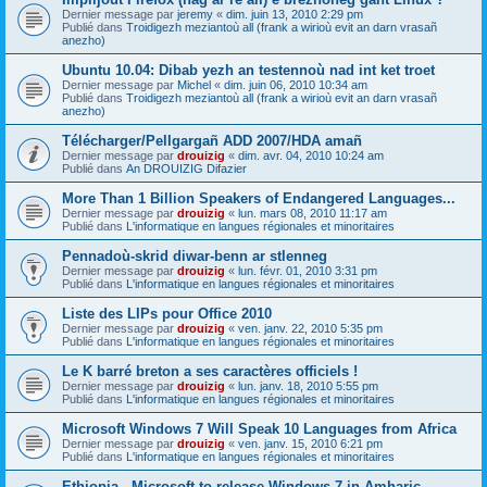
Dernier message par
jeremy
«
dim. juin 13, 2010 2:29 pm
Publié dans
Troidigezh meziantoù all (frank a wirioù evit an darn vrasañ
anezho)
Ubuntu 10.04: Dibab yezh an testennoù nad int ket troet
Dernier message par
Michel
«
dim. juin 06, 2010 10:34 am
Publié dans
Troidigezh meziantoù all (frank a wirioù evit an darn vrasañ
anezho)
Télécharger/Pellgargañ ADD 2007/HDA amañ
Dernier message par
drouizig
«
dim. avr. 04, 2010 10:24 am
Publié dans
An DROUIZIG Difazier
More Than 1 Billion Speakers of Endangered Languages...
Dernier message par
drouizig
«
lun. mars 08, 2010 11:17 am
Publié dans
L'informatique en langues régionales et minoritaires
Pennadoù-skrid diwar-benn ar stlenneg
Dernier message par
drouizig
«
lun. févr. 01, 2010 3:31 pm
Publié dans
L'informatique en langues régionales et minoritaires
Liste des LIPs pour Office 2010
Dernier message par
drouizig
«
ven. janv. 22, 2010 5:35 pm
Publié dans
L'informatique en langues régionales et minoritaires
Le K barré breton a ses caractères officiels !
Dernier message par
drouizig
«
lun. janv. 18, 2010 5:55 pm
Publié dans
L'informatique en langues régionales et minoritaires
Microsoft Windows 7 Will Speak 10 Languages from Africa
Dernier message par
drouizig
«
ven. janv. 15, 2010 6:21 pm
Publié dans
L'informatique en langues régionales et minoritaires
Ethiopia - Microsoft to release Windows 7 in Amharic