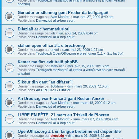
Publié dans
Troidigezh meziantoù all (frank a wirioù evit an darn vrasañ
anezho)
Geriadur ar stlenneg gant Preder da bellgargañ
Dernier message par
Alan Monfort
«
mar. oct. 27, 2009 8:40 am
Publié dans
Danvezioù all a-bep seurt
Difaziañ ar c'hemmadurioù
Dernier message par
job
«
lun. août 24, 2009 6:44 pm
Publié dans
Danvezioù all a-bep seurt
staliañ open office 3.1 e brezhoneg
Dernier message par
envel
«
sam. mai 23, 2009 1:27 pm
Publié dans
Troidigezh OpenOffice.org e brezhoneg (1.1.x, 2.x ha 3.x)
Kemer ma flas evit treiñ phpBB
Dernier message par
Malo-net
«
mer. avr. 15, 2009 10:15 pm
Publié dans
Troidigezh meziantoù all (frank a wirioù evit an darn vrasañ
anezho)
Sikour din gant "an difazer"!
Dernier message par
100drine
«
dim. mars 29, 2009 7:10 pm
Publié dans
An DROUIZIG Difazier
An Drouizig war France 3 gant Red an Amzer
Dernier message par
Alan Monfort
«
mer. mars 18, 2009 9:12 am
Publié dans
Danvezioù all a-bep seurt
LIBRE EN FÊTE. 21 mars au Triskell de Ploeren
Dernier message par
Alan Monfort
«
sam. mars 07, 2009 10:43 am
Publié dans
Danvezioù all a-bep seurt
OpenOffice.org 3.1 en langue bretonne est disponible
Dernier message par
drouizig
«
dim. mars 01, 2009 8:22 am