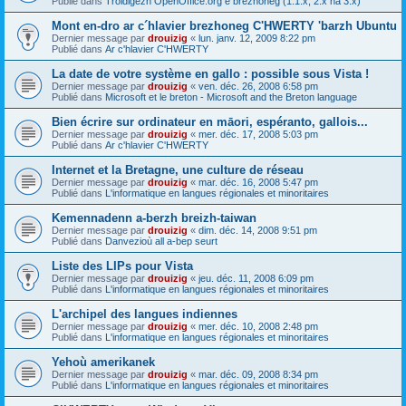
Publié dans
Troidigezh OpenOffice.org e brezhoneg (1.1.x, 2.x ha 3.x)
Mont en-dro ar c´hlavier brezhoneg C'HWERTY 'barzh Ubuntu
Dernier message par
drouizig
«
lun. janv. 12, 2009 8:22 pm
Publié dans
Ar c'hlavier C'HWERTY
La date de votre système en gallo : possible sous Vista !
Dernier message par
drouizig
«
ven. déc. 26, 2008 6:58 pm
Publié dans
Microsoft et le breton - Microsoft and the Breton language
Bien écrire sur ordinateur en māori, espéranto, gallois...
Dernier message par
drouizig
«
mer. déc. 17, 2008 5:03 pm
Publié dans
Ar c'hlavier C'HWERTY
Internet et la Bretagne, une culture de réseau
Dernier message par
drouizig
«
mar. déc. 16, 2008 5:47 pm
Publié dans
L'informatique en langues régionales et minoritaires
Kemennadenn a-berzh breizh-taiwan
Dernier message par
drouizig
«
dim. déc. 14, 2008 9:51 pm
Publié dans
Danvezioù all a-bep seurt
Liste des LIPs pour Vista
Dernier message par
drouizig
«
jeu. déc. 11, 2008 6:09 pm
Publié dans
L'informatique en langues régionales et minoritaires
L'archipel des langues indiennes
Dernier message par
drouizig
«
mer. déc. 10, 2008 2:48 pm
Publié dans
L'informatique en langues régionales et minoritaires
Yehoù amerikanek
Dernier message par
drouizig
«
mar. déc. 09, 2008 8:34 pm
Publié dans
L'informatique en langues régionales et minoritaires