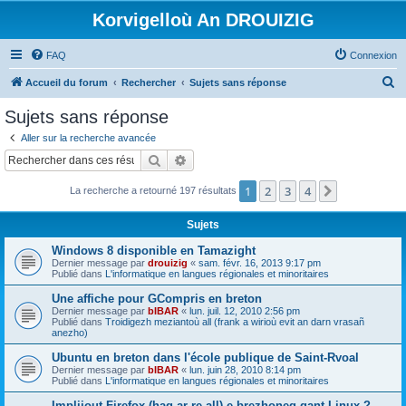
Korvigelloù An DROUIZIG
FAQ
Connexion
R
Accueil du forum
Rechercher
Sujets sans réponse
e
Sujets sans réponse
c
Aller sur la recherche avancée
h
Rechercher
Recherche avancée
e
1
2
3
4
Suivant
La recherche a retourné 197 résultats
r
c
Sujets
h
Windows 8 disponible en Tamazight
e
Dernier message par
drouizig
«
sam. févr. 16, 2013 9:17 pm
Publié dans
L'informatique en langues régionales et minoritaires
r
Une affiche pour GCompris en breton
Dernier message par
bIBAR
«
lun. juil. 12, 2010 2:56 pm
Publié dans
Troidigezh meziantoù all (frank a wirioù evit an darn vrasañ
anezho)
Ubuntu en breton dans l'école publique de Saint-Rvoal
Dernier message par
bIBAR
«
lun. juin 28, 2010 8:14 pm
Publié dans
L'informatique en langues régionales et minoritaires
Implijout Firefox (hag ar re all) e brezhoneg gant Linux ?