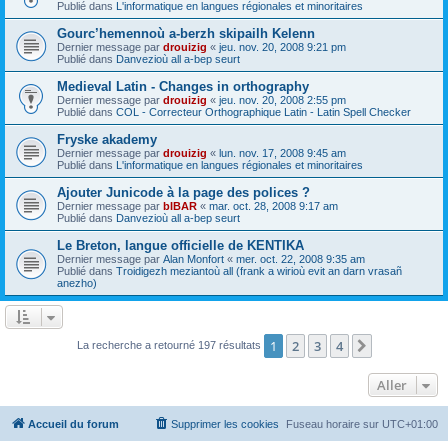
Publié dans
L'informatique en langues régionales et minoritaires
Gourc’hemennoù a-berzh skipailh Kelenn
Dernier message par
drouizig
«
jeu. nov. 20, 2008 9:21 pm
Publié dans
Danvezioù all a-bep seurt
Medieval Latin - Changes in orthography
Dernier message par
drouizig
«
jeu. nov. 20, 2008 2:55 pm
Publié dans
COL - Correcteur Orthographique Latin - Latin Spell Checker
Fryske akademy
Dernier message par
drouizig
«
lun. nov. 17, 2008 9:45 am
Publié dans
L'informatique en langues régionales et minoritaires
Ajouter Junicode à la page des polices ?
Dernier message par
bIBAR
«
mar. oct. 28, 2008 9:17 am
Publié dans
Danvezioù all a-bep seurt
Le Breton, langue officielle de KENTIKA
Dernier message par
Alan Monfort
«
mer. oct. 22, 2008 9:35 am
Publié dans
Troidigezh meziantoù all (frank a wirioù evit an darn vrasañ
anezho)
1
2
3
4
Suivant
La recherche a retourné 197 résultats
Aller
Accueil du forum
Supprimer les cookies
Fuseau horaire sur
UTC+01:00