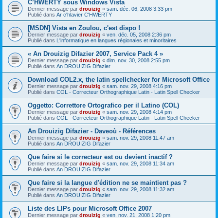
C’HWERTY sous Windows Vista
Dernier message par
drouizig
«
sam. déc. 06, 2008 3:33 pm
Publié dans
Ar c'hlavier C'HWERTY
[MSDN] Vista en Zoulou, c'est dispo !
Dernier message par
drouizig
«
ven. déc. 05, 2008 2:36 pm
Publié dans
L'informatique en langues régionales et minoritaires
« An Drouizig Difazier 2007, Service Pack 4 »
Dernier message par
drouizig
«
dim. nov. 30, 2008 2:55 pm
Publié dans
An DROUIZIG Difazier
Download COL2.x, the latin spellchecker for Microsoft Office
Dernier message par
drouizig
«
sam. nov. 29, 2008 4:16 pm
Publié dans
COL - Correcteur Orthographique Latin - Latin Spell Checker
Oggetto: Correttore Ortografico per il Latino (COL)
Dernier message par
drouizig
«
sam. nov. 29, 2008 4:14 pm
Publié dans
COL - Correcteur Orthographique Latin - Latin Spell Checker
An Drouizig Difazier - Daveoù - Références
Dernier message par
drouizig
«
sam. nov. 29, 2008 11:47 am
Publié dans
An DROUIZIG Difazier
Que faire si le correcteur est ou devient inactif ?
Dernier message par
drouizig
«
sam. nov. 29, 2008 11:34 am
Publié dans
An DROUIZIG Difazier
Que faire si la langue d'édition ne se maintient pas ?
Dernier message par
drouizig
«
sam. nov. 29, 2008 11:32 am
Publié dans
An DROUIZIG Difazier
Liste des LIPs pour Microsoft Office 2007
Dernier message par
drouizig
«
ven. nov. 21, 2008 1:20 pm