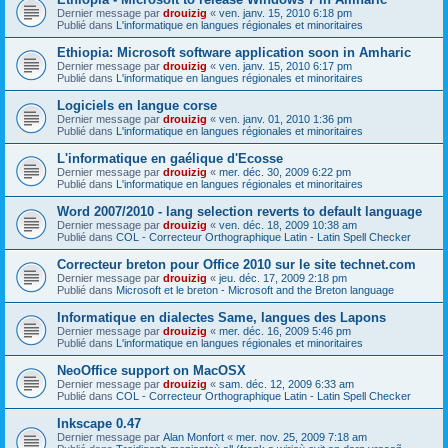
Dernier message par
drouizig
«
ven. janv. 15, 2010 6:18 pm
Publié dans
L'informatique en langues régionales et minoritaires
Ethiopia: Microsoft software application soon in Amharic
Dernier message par
drouizig
«
ven. janv. 15, 2010 6:17 pm
Publié dans
L'informatique en langues régionales et minoritaires
Logiciels en langue corse
Dernier message par
drouizig
«
ven. janv. 01, 2010 1:36 pm
Publié dans
L'informatique en langues régionales et minoritaires
L'informatique en gaélique d'Ecosse
Dernier message par
drouizig
«
mer. déc. 30, 2009 6:22 pm
Publié dans
L'informatique en langues régionales et minoritaires
Word 2007/2010 - lang selection reverts to default language
Dernier message par
drouizig
«
ven. déc. 18, 2009 10:38 am
Publié dans
COL - Correcteur Orthographique Latin - Latin Spell Checker
Correcteur breton pour Office 2010 sur le site technet.com
Dernier message par
drouizig
«
jeu. déc. 17, 2009 2:18 pm
Publié dans
Microsoft et le breton - Microsoft and the Breton language
Informatique en dialectes Same, langues des Lapons
Dernier message par
drouizig
«
mer. déc. 16, 2009 5:46 pm
Publié dans
L'informatique en langues régionales et minoritaires
NeoOffice support on MacOSX
Dernier message par
drouizig
«
sam. déc. 12, 2009 6:33 am
Publié dans
COL - Correcteur Orthographique Latin - Latin Spell Checker
Inkscape 0.47
Dernier message par
Alan Monfort
«
mer. nov. 25, 2009 7:18 am