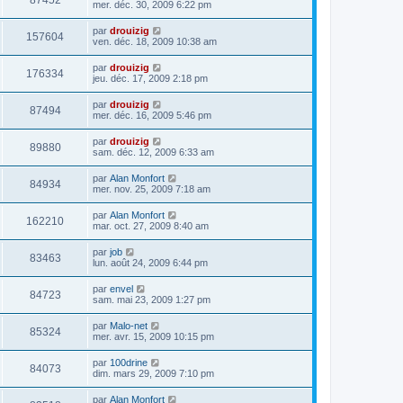
87452
mer. déc. 30, 2009 6:22 pm
par
drouizig
157604
ven. déc. 18, 2009 10:38 am
par
drouizig
176334
jeu. déc. 17, 2009 2:18 pm
par
drouizig
87494
mer. déc. 16, 2009 5:46 pm
par
drouizig
89880
sam. déc. 12, 2009 6:33 am
par
Alan Monfort
84934
mer. nov. 25, 2009 7:18 am
par
Alan Monfort
162210
mar. oct. 27, 2009 8:40 am
par
job
83463
lun. août 24, 2009 6:44 pm
par
envel
84723
sam. mai 23, 2009 1:27 pm
par
Malo-net
85324
mer. avr. 15, 2009 10:15 pm
par
100drine
84073
dim. mars 29, 2009 7:10 pm
par
Alan Monfort