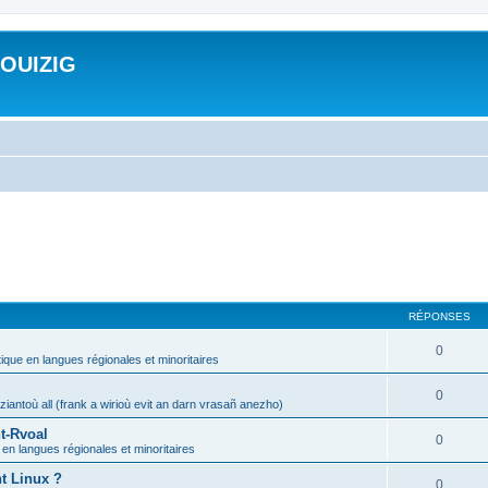
ROUIZIG
RÉPONSES
0
tique en langues régionales et minoritaires
0
iantoù all (frank a wirioù evit an darn vrasañ anezho)
t-Rvoal
0
 en langues régionales et minoritaires
nt Linux ?
0