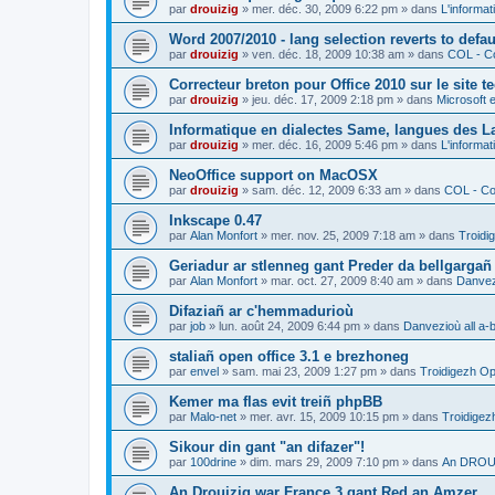
par
drouizig
»
mer. déc. 30, 2009 6:22 pm
» dans
L'informat
Word 2007/2010 - lang selection reverts to defa
par
drouizig
»
ven. déc. 18, 2009 10:38 am
» dans
COL - Co
Correcteur breton pour Office 2010 sur le site 
par
drouizig
»
jeu. déc. 17, 2009 2:18 pm
» dans
Microsoft e
Informatique en dialectes Same, langues des 
par
drouizig
»
mer. déc. 16, 2009 5:46 pm
» dans
L'informat
NeoOffice support on MacOSX
par
drouizig
»
sam. déc. 12, 2009 6:33 am
» dans
COL - Cor
Inkscape 0.47
par
Alan Monfort
»
mer. nov. 25, 2009 7:18 am
» dans
Troidi
Geriadur ar stlenneg gant Preder da bellgargañ
par
Alan Monfort
»
mar. oct. 27, 2009 8:40 am
» dans
Danvezi
Difaziañ ar c'hemmadurioù
par
job
»
lun. août 24, 2009 6:44 pm
» dans
Danvezioù all a-
staliañ open office 3.1 e brezhoneg
par
envel
»
sam. mai 23, 2009 1:27 pm
» dans
Troidigezh Op
Kemer ma flas evit treiñ phpBB
par
Malo-net
»
mer. avr. 15, 2009 10:15 pm
» dans
Troidigez
Sikour din gant "an difazer"!
par
100drine
»
dim. mars 29, 2009 7:10 pm
» dans
An DROUI
An Drouizig war France 3 gant Red an Amzer