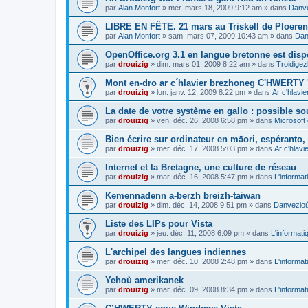
par
Alan Monfort
»
mer. mars 18, 2009 9:12 am
» dans
Danve
LIBRE EN FÊTE. 21 mars au Triskell de Ploeren
par
Alan Monfort
»
sam. mars 07, 2009 10:43 am
» dans
Dan
OpenOffice.org 3.1 en langue bretonne est disp
par
drouizig
»
dim. mars 01, 2009 8:22 am
» dans
Troidigez
Mont en-dro ar c´hlavier brezhoneg C'HWERTY 
par
drouizig
»
lun. janv. 12, 2009 8:22 pm
» dans
Ar c'hlav
La date de votre système en gallo : possible sou
par
drouizig
»
ven. déc. 26, 2008 6:58 pm
» dans
Microsoft 
Bien écrire sur ordinateur en māori, espéranto, g
par
drouizig
»
mer. déc. 17, 2008 5:03 pm
» dans
Ar c'hlav
Internet et la Bretagne, une culture de réseau
par
drouizig
»
mar. déc. 16, 2008 5:47 pm
» dans
L'informat
Kemennadenn a-berzh breizh-taiwan
par
drouizig
»
dim. déc. 14, 2008 9:51 pm
» dans
Danvezioù 
Liste des LIPs pour Vista
par
drouizig
»
jeu. déc. 11, 2008 6:09 pm
» dans
L'informati
L'archipel des langues indiennes
par
drouizig
»
mer. déc. 10, 2008 2:48 pm
» dans
L'informat
Yehoù amerikanek
par
drouizig
»
mar. déc. 09, 2008 8:34 pm
» dans
L'informat