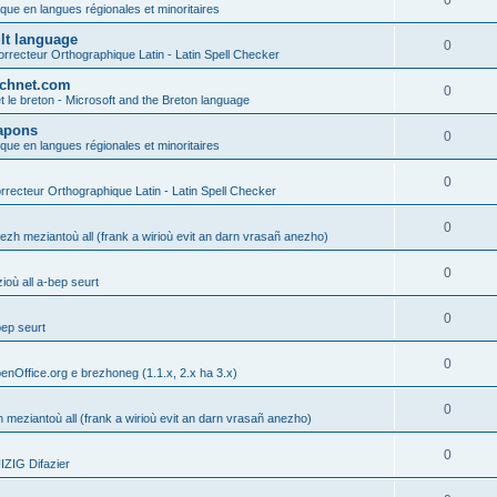
0
ique en langues régionales et minoritaires
ult language
0
rrecteur Orthographique Latin - Latin Spell Checker
technet.com
0
t le breton - Microsoft and the Breton language
Lapons
0
ique en langues régionales et minoritaires
0
recteur Orthographique Latin - Latin Spell Checker
0
gezh meziantoù all (frank a wirioù evit an darn vrasañ anezho)
0
où all a-bep seurt
0
bep seurt
0
enOffice.org e brezhoneg (1.1.x, 2.x ha 3.x)
0
h meziantoù all (frank a wirioù evit an darn vrasañ anezho)
0
ZIG Difazier