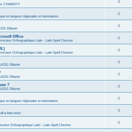
0
vier C'HWERTY
0
ique en langues régionales et minoritaires
0
IG Difazier
rosoft Office
0
recteur Orthographique Latin - Latin Spell Checker
OL)
0
recteur Orthographique Latin - Latin Spell Checker
0
IZIG Difazier
?
0
IZIG Difazier
 pas ?
0
IZIG Difazier
0
ique en langues régionales et minoritaires
0
all a-bep seurt
0
ecteur Orthographique Latin - Latin Spell Checker