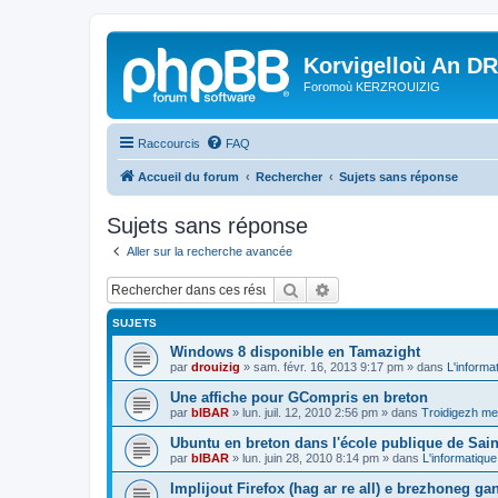
Korvigelloù An D
Foromoù KERZROUIZIG
Raccourcis
FAQ
Accueil du forum
Rechercher
Sujets sans réponse
Sujets sans réponse
Aller sur la recherche avancée
Rechercher
Recherche avancée
SUJETS
Windows 8 disponible en Tamazight
par
drouizig
»
sam. févr. 16, 2013 9:17 pm
» dans
L'informa
Une affiche pour GCompris en breton
par
bIBAR
»
lun. juil. 12, 2010 2:56 pm
» dans
Troidigezh mez
Ubuntu en breton dans l'école publique de Sain
par
bIBAR
»
lun. juin 28, 2010 8:14 pm
» dans
L'informatique
Implijout Firefox (hag ar re all) e brezhoneg ga