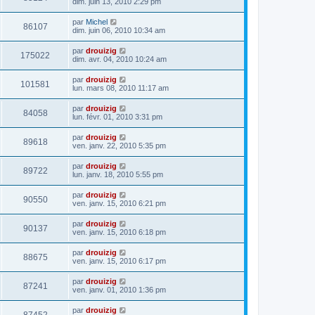
dim. juin 13, 2010 2:29 pm
par
Michel
86107
dim. juin 06, 2010 10:34 am
par
drouizig
175022
dim. avr. 04, 2010 10:24 am
par
drouizig
101581
lun. mars 08, 2010 11:17 am
par
drouizig
84058
lun. févr. 01, 2010 3:31 pm
par
drouizig
89618
ven. janv. 22, 2010 5:35 pm
par
drouizig
89722
lun. janv. 18, 2010 5:55 pm
par
drouizig
90550
ven. janv. 15, 2010 6:21 pm
par
drouizig
90137
ven. janv. 15, 2010 6:18 pm
par
drouizig
88675
ven. janv. 15, 2010 6:17 pm
par
drouizig
87241
ven. janv. 01, 2010 1:36 pm
par
drouizig