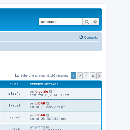
Rechercher
Recherche avancé
Connexion
1
2
3
4
Suivant
La recherche a retourné 197 résultats
VUES
DERNIER MESSAGE
par
drouizig
212948
sam. févr. 16, 2013 9:17 pm
par
bIBAR
179821
lun. juil. 12, 2010 2:56 pm
par
bIBAR
92092
lun. juin 28, 2010 8:14 pm
par
jeremy
85124