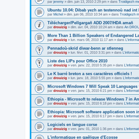
par
jeremy
»
dim. juin 13, 2010 2:29 pm
» dans
Troidigezh me
Ubuntu 10.04: Dibab yezh an testennoù nad int k
par
Michel
»
dim. juin 06, 2010 10:34 am
» dans
Troidigezh m
Télécharger/Pellgargañ ADD 2007/HDA amañ
par
drouizig
»
dim. avr. 04, 2010 10:24 am
» dans
An DROUI
More Than 1 Billion Speakers of Endangered L
par
drouizig
»
lun. mars 08, 2010 11:17 am
» dans
L'informa
Pennadoù-skrid diwar-benn ar stlenneg
par
drouizig
»
lun. févr. 01, 2010 3:31 pm
» dans
L'informati
Liste des LIPs pour Office 2010
par
drouizig
»
ven. janv. 22, 2010 5:35 pm
» dans
L'informat
Le K barré breton a ses caractères officiels !
par
drouizig
»
lun. janv. 18, 2010 5:55 pm
» dans
L'informat
Microsoft Windows 7 Will Speak 10 Languages 
par
drouizig
»
ven. janv. 15, 2010 6:21 pm
» dans
L'informat
Ethiopia - Microsoft to release Windows 7 in A
par
drouizig
»
ven. janv. 15, 2010 6:18 pm
» dans
L'informat
Ethiopia: Microsoft software application soon 
par
drouizig
»
ven. janv. 15, 2010 6:17 pm
» dans
L'informat
Logiciels en langue corse
par
drouizig
»
ven. janv. 01, 2010 1:36 pm
» dans
L'informat
L'informatique en gaélique d'Ecosse