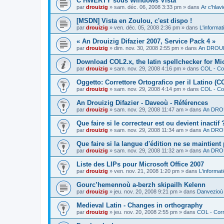
C’HWERTY sous Windows Vista
par
drouizig
»
sam. déc. 06, 2008 3:33 pm
» dans
Ar c'hla
[MSDN] Vista en Zoulou, c'est dispo !
par
drouizig
»
ven. déc. 05, 2008 2:36 pm
» dans
L'informat
« An Drouizig Difazier 2007, Service Pack 4 »
par
drouizig
»
dim. nov. 30, 2008 2:55 pm
» dans
An DROUIZ
Download COL2.x, the latin spellchecker for Mic
par
drouizig
»
sam. nov. 29, 2008 4:16 pm
» dans
COL - Cor
Oggetto: Correttore Ortografico per il Latino (C
par
drouizig
»
sam. nov. 29, 2008 4:14 pm
» dans
COL - Cor
An Drouizig Difazier - Daveoù - Références
par
drouizig
»
sam. nov. 29, 2008 11:47 am
» dans
An DROU
Que faire si le correcteur est ou devient inactif 
par
drouizig
»
sam. nov. 29, 2008 11:34 am
» dans
An DROU
Que faire si la langue d'édition ne se maintient
par
drouizig
»
sam. nov. 29, 2008 11:32 am
» dans
An DROU
Liste des LIPs pour Microsoft Office 2007
par
drouizig
»
ven. nov. 21, 2008 1:20 pm
» dans
L'informat
Gourc’hemennoù a-berzh skipailh Kelenn
par
drouizig
»
jeu. nov. 20, 2008 9:21 pm
» dans
Danvezioù 
Medieval Latin - Changes in orthography
par
drouizig
»
jeu. nov. 20, 2008 2:55 pm
» dans
COL - Corr