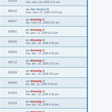
83518
mer. mars 18, 2009 9:12 am
par
Alan Monfort
88510
sam. mars 07, 2009 10:43 am
par
drouizig
89507
dim. mars 01, 2009 8:22 am
par
drouizig
85981
lun. janv. 12, 2009 8:22 pm
par
drouizig
89035
ven. déc. 26, 2008 6:58 pm
par
drouizig
90920
mer. déc. 17, 2008 5:03 pm
par
drouizig
88712
mar. déc. 16, 2008 5:47 pm
par
drouizig
86599
dim. déc. 14, 2008 9:51 pm
par
drouizig
89055
jeu. déc. 11, 2008 6:09 pm
par
drouizig
87502
mer. déc. 10, 2008 2:48 pm
par
drouizig
87418
mar. déc. 09, 2008 8:34 pm
par
drouizig