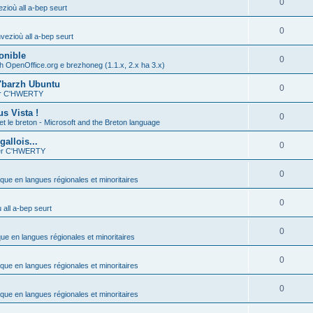
0
zioù all a-bep seurt
0
vezioù all a-bep seurt
onible
0
h OpenOffice.org e brezhoneg (1.1.x, 2.x ha 3.x)
'barzh Ubuntu
0
ier C'HWERTY
s Vista !
0
et le breton - Microsoft and the Breton language
allois...
0
ier C'HWERTY
0
ique en langues régionales et minoritaires
0
all a-bep seurt
0
que en langues régionales et minoritaires
0
ique en langues régionales et minoritaires
0
ique en langues régionales et minoritaires