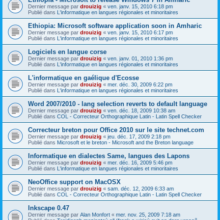
Dernier message par
drouizig
«
ven. janv. 15, 2010 6:18 pm
Publié dans
L'informatique en langues régionales et minoritaires
Ethiopia: Microsoft software application soon in Amharic
Dernier message par
drouizig
«
ven. janv. 15, 2010 6:17 pm
Publié dans
L'informatique en langues régionales et minoritaires
Logiciels en langue corse
Dernier message par
drouizig
«
ven. janv. 01, 2010 1:36 pm
Publié dans
L'informatique en langues régionales et minoritaires
L'informatique en gaélique d'Ecosse
Dernier message par
drouizig
«
mer. déc. 30, 2009 6:22 pm
Publié dans
L'informatique en langues régionales et minoritaires
Word 2007/2010 - lang selection reverts to default language
Dernier message par
drouizig
«
ven. déc. 18, 2009 10:38 am
Publié dans
COL - Correcteur Orthographique Latin - Latin Spell Checker
Correcteur breton pour Office 2010 sur le site technet.com
Dernier message par
drouizig
«
jeu. déc. 17, 2009 2:18 pm
Publié dans
Microsoft et le breton - Microsoft and the Breton language
Informatique en dialectes Same, langues des Lapons
Dernier message par
drouizig
«
mer. déc. 16, 2009 5:46 pm
Publié dans
L'informatique en langues régionales et minoritaires
NeoOffice support on MacOSX
Dernier message par
drouizig
«
sam. déc. 12, 2009 6:33 am
Publié dans
COL - Correcteur Orthographique Latin - Latin Spell Checker
Inkscape 0.47
Dernier message par
Alan Monfort
«
mer. nov. 25, 2009 7:18 am