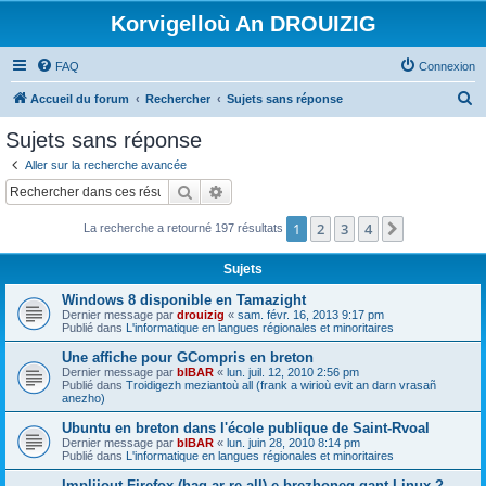
Korvigelloù An DROUIZIG
FAQ
Connexion
R
Accueil du forum
Rechercher
Sujets sans réponse
e
Sujets sans réponse
c
Aller sur la recherche avancée
h
Rechercher
Recherche avancée
e
1
2
3
4
Suivant
La recherche a retourné 197 résultats
r
c
Sujets
h
Windows 8 disponible en Tamazight
e
Dernier message par
drouizig
«
sam. févr. 16, 2013 9:17 pm
Publié dans
L'informatique en langues régionales et minoritaires
r
Une affiche pour GCompris en breton
Dernier message par
bIBAR
«
lun. juil. 12, 2010 2:56 pm
Publié dans
Troidigezh meziantoù all (frank a wirioù evit an darn vrasañ
anezho)
Ubuntu en breton dans l'école publique de Saint-Rvoal
Dernier message par
bIBAR
«
lun. juin 28, 2010 8:14 pm
Publié dans
L'informatique en langues régionales et minoritaires
Implijout Firefox (hag ar re all) e brezhoneg gant Linux ?