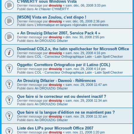
C’HWERTY sous Windows Vista
Dernier message par
drouizig
«
sam. déc. 06, 2008 3:33 pm
Publié dans
Ar c'hlavier C'HWERTY
[MSDN] Vista en Zoulou, c'est dispo !
Dernier message par
drouizig
«
ven. déc. 05, 2008 2:36 pm
Publié dans
L'informatique en langues régionales et minoritaires
« An Drouizig Difazier 2007, Service Pack 4 »
Dernier message par
drouizig
«
dim. nov. 30, 2008 2:55 pm
Publié dans
An DROUIZIG Difazier
Download COL2.x, the latin spellchecker for Microsoft Office
Dernier message par
drouizig
«
sam. nov. 29, 2008 4:16 pm
Publié dans
COL - Correcteur Orthographique Latin - Latin Spell Checker
Oggetto: Correttore Ortografico per il Latino (COL)
Dernier message par
drouizig
«
sam. nov. 29, 2008 4:14 pm
Publié dans
COL - Correcteur Orthographique Latin - Latin Spell Checker
An Drouizig Difazier - Daveoù - Références
Dernier message par
drouizig
«
sam. nov. 29, 2008 11:47 am
Publié dans
An DROUIZIG Difazier
Que faire si le correcteur est ou devient inactif ?
Dernier message par
drouizig
«
sam. nov. 29, 2008 11:34 am
Publié dans
An DROUIZIG Difazier
Que faire si la langue d'édition ne se maintient pas ?
Dernier message par
drouizig
«
sam. nov. 29, 2008 11:32 am
Publié dans
An DROUIZIG Difazier
Liste des LIPs pour Microsoft Office 2007
Dernier message par
drouizig
«
ven. nov. 21, 2008 1:20 pm