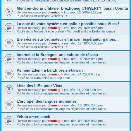
Publié dans
Troidigezh OpenOffice.org e brezhoneg (1.1.x, 2.x ha 3.x)
Mont en-dro ar c´hlavier brezhoneg C'HWERTY 'barzh Ubuntu
Dernier message par
drouizig
«
lun. janv. 12, 2009 8:22 pm
Publié dans
Ar c'hlavier C'HWERTY
La date de votre système en gallo : possible sous Vista !
Dernier message par
drouizig
«
ven. déc. 26, 2008 6:58 pm
Publié dans
Microsoft et le breton - Microsoft and the Breton language
Bien écrire sur ordinateur en māori, espéranto, gallois...
Dernier message par
drouizig
«
mer. déc. 17, 2008 5:03 pm
Publié dans
Ar c'hlavier C'HWERTY
Internet et la Bretagne, une culture de réseau
Dernier message par
drouizig
«
mar. déc. 16, 2008 5:47 pm
Publié dans
L'informatique en langues régionales et minoritaires
Kemennadenn a-berzh breizh-taiwan
Dernier message par
drouizig
«
dim. déc. 14, 2008 9:51 pm
Publié dans
Danvezioù all a-bep seurt
Liste des LIPs pour Vista
Dernier message par
drouizig
«
jeu. déc. 11, 2008 6:09 pm
Publié dans
L'informatique en langues régionales et minoritaires
L'archipel des langues indiennes
Dernier message par
drouizig
«
mer. déc. 10, 2008 2:48 pm
Publié dans
L'informatique en langues régionales et minoritaires
Yehoù amerikanek
Dernier message par
drouizig
«
mar. déc. 09, 2008 8:34 pm
Publié dans
L'informatique en langues régionales et minoritaires