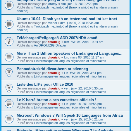
Dernier message par
jeremy
«
dim. juin 13, 2010 2:29 pm
Publié dans
Troidigezh meziantoù all (frank a wirioù evit an darn vrasañ
anezho)
Ubuntu 10.04: Dibab yezh an testennoù nad int ket troet
Dernier message par
Michel
«
dim. juin 06, 2010 10:34 am
Publié dans
Troidigezh meziantoù all (frank a wirioù evit an darn vrasañ
anezho)
Télécharger/Pellgargañ ADD 2007/HDA amañ
Dernier message par
drouizig
«
dim. avr. 04, 2010 10:24 am
Publié dans
An DROUIZIG Difazier
More Than 1 Billion Speakers of Endangered Languages...
Dernier message par
drouizig
«
lun. mars 08, 2010 11:17 am
Publié dans
L'informatique en langues régionales et minoritaires
Pennadoù-skrid diwar-benn ar stlenneg
Dernier message par
drouizig
«
lun. févr. 01, 2010 3:31 pm
Publié dans
L'informatique en langues régionales et minoritaires
Liste des LIPs pour Office 2010
Dernier message par
drouizig
«
ven. janv. 22, 2010 5:35 pm
Publié dans
L'informatique en langues régionales et minoritaires
Le K barré breton a ses caractères officiels !
Dernier message par
drouizig
«
lun. janv. 18, 2010 5:55 pm
Publié dans
L'informatique en langues régionales et minoritaires
Microsoft Windows 7 Will Speak 10 Languages from Africa
Dernier message par
drouizig
«
ven. janv. 15, 2010 6:21 pm
Publié dans
L'informatique en langues régionales et minoritaires
Ethiopia - Microsoft to release Windows 7 in Amharic