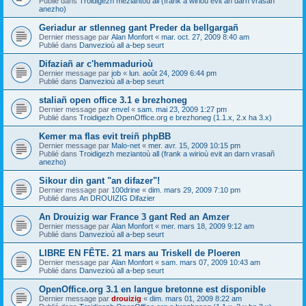
Publié dans
Troidigezh meziantoù all (frank a wirioù evit an darn vrasañ
anezho)
Geriadur ar stlenneg gant Preder da bellgargañ
Dernier message par
Alan Monfort
«
mar. oct. 27, 2009 8:40 am
Publié dans
Danvezioù all a-bep seurt
Difaziañ ar c'hemmadurioù
Dernier message par
job
«
lun. août 24, 2009 6:44 pm
Publié dans
Danvezioù all a-bep seurt
staliañ open office 3.1 e brezhoneg
Dernier message par
envel
«
sam. mai 23, 2009 1:27 pm
Publié dans
Troidigezh OpenOffice.org e brezhoneg (1.1.x, 2.x ha 3.x)
Kemer ma flas evit treiñ phpBB
Dernier message par
Malo-net
«
mer. avr. 15, 2009 10:15 pm
Publié dans
Troidigezh meziantoù all (frank a wirioù evit an darn vrasañ
anezho)
Sikour din gant "an difazer"!
Dernier message par
100drine
«
dim. mars 29, 2009 7:10 pm
Publié dans
An DROUIZIG Difazier
An Drouizig war France 3 gant Red an Amzer
Dernier message par
Alan Monfort
«
mer. mars 18, 2009 9:12 am
Publié dans
Danvezioù all a-bep seurt
LIBRE EN FÊTE. 21 mars au Triskell de Ploeren
Dernier message par
Alan Monfort
«
sam. mars 07, 2009 10:43 am
Publié dans
Danvezioù all a-bep seurt
OpenOffice.org 3.1 en langue bretonne est disponible
Dernier message par
drouizig
«
dim. mars 01, 2009 8:22 am