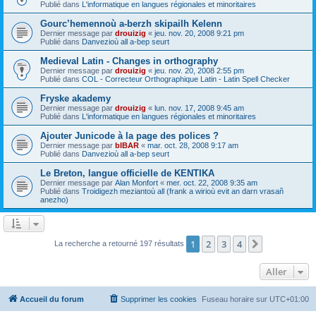
Publié dans
L'informatique en langues régionales et minoritaires
Gourc’hemennoù a-berzh skipailh Kelenn
Dernier message par
drouizig
«
jeu. nov. 20, 2008 9:21 pm
Publié dans
Danvezioù all a-bep seurt
Medieval Latin - Changes in orthography
Dernier message par
drouizig
«
jeu. nov. 20, 2008 2:55 pm
Publié dans
COL - Correcteur Orthographique Latin - Latin Spell Checker
Fryske akademy
Dernier message par
drouizig
«
lun. nov. 17, 2008 9:45 am
Publié dans
L'informatique en langues régionales et minoritaires
Ajouter Junicode à la page des polices ?
Dernier message par
bIBAR
«
mar. oct. 28, 2008 9:17 am
Publié dans
Danvezioù all a-bep seurt
Le Breton, langue officielle de KENTIKA
Dernier message par
Alan Monfort
«
mer. oct. 22, 2008 9:35 am
Publié dans
Troidigezh meziantoù all (frank a wirioù evit an darn vrasañ
anezho)
1
2
3
4
Suivant
La recherche a retourné 197 résultats
Aller
Accueil du forum
Supprimer les cookies
Fuseau horaire sur
UTC+01:00