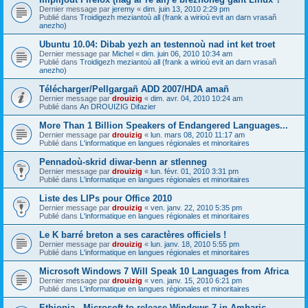
Dernier message par
jeremy
«
dim. juin 13, 2010 2:29 pm
Publié dans
Troidigezh meziantoù all (frank a wirioù evit an darn vrasañ
anezho)
Ubuntu 10.04: Dibab yezh an testennoù nad int ket troet
Dernier message par
Michel
«
dim. juin 06, 2010 10:34 am
Publié dans
Troidigezh meziantoù all (frank a wirioù evit an darn vrasañ
anezho)
Télécharger/Pellgargañ ADD 2007/HDA amañ
Dernier message par
drouizig
«
dim. avr. 04, 2010 10:24 am
Publié dans
An DROUIZIG Difazier
More Than 1 Billion Speakers of Endangered Languages...
Dernier message par
drouizig
«
lun. mars 08, 2010 11:17 am
Publié dans
L'informatique en langues régionales et minoritaires
Pennadoù-skrid diwar-benn ar stlenneg
Dernier message par
drouizig
«
lun. févr. 01, 2010 3:31 pm
Publié dans
L'informatique en langues régionales et minoritaires
Liste des LIPs pour Office 2010
Dernier message par
drouizig
«
ven. janv. 22, 2010 5:35 pm
Publié dans
L'informatique en langues régionales et minoritaires
Le K barré breton a ses caractères officiels !
Dernier message par
drouizig
«
lun. janv. 18, 2010 5:55 pm
Publié dans
L'informatique en langues régionales et minoritaires
Microsoft Windows 7 Will Speak 10 Languages from Africa
Dernier message par
drouizig
«
ven. janv. 15, 2010 6:21 pm
Publié dans
L'informatique en langues régionales et minoritaires
Ethiopia - Microsoft to release Windows 7 in Amharic