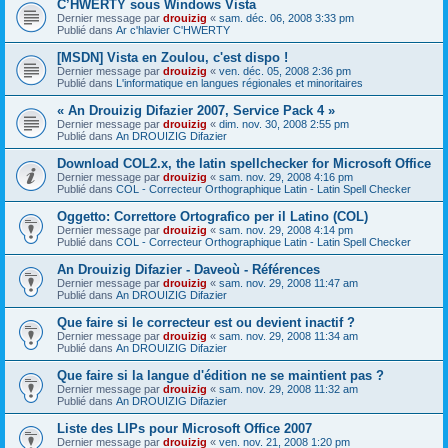
C’HWERTY sous Windows Vista
Dernier message par
drouizig
«
sam. déc. 06, 2008 3:33 pm
Publié dans
Ar c'hlavier C'HWERTY
[MSDN] Vista en Zoulou, c'est dispo !
Dernier message par
drouizig
«
ven. déc. 05, 2008 2:36 pm
Publié dans
L'informatique en langues régionales et minoritaires
« An Drouizig Difazier 2007, Service Pack 4 »
Dernier message par
drouizig
«
dim. nov. 30, 2008 2:55 pm
Publié dans
An DROUIZIG Difazier
Download COL2.x, the latin spellchecker for Microsoft Office
Dernier message par
drouizig
«
sam. nov. 29, 2008 4:16 pm
Publié dans
COL - Correcteur Orthographique Latin - Latin Spell Checker
Oggetto: Correttore Ortografico per il Latino (COL)
Dernier message par
drouizig
«
sam. nov. 29, 2008 4:14 pm
Publié dans
COL - Correcteur Orthographique Latin - Latin Spell Checker
An Drouizig Difazier - Daveoù - Références
Dernier message par
drouizig
«
sam. nov. 29, 2008 11:47 am
Publié dans
An DROUIZIG Difazier
Que faire si le correcteur est ou devient inactif ?
Dernier message par
drouizig
«
sam. nov. 29, 2008 11:34 am
Publié dans
An DROUIZIG Difazier
Que faire si la langue d'édition ne se maintient pas ?
Dernier message par
drouizig
«
sam. nov. 29, 2008 11:32 am
Publié dans
An DROUIZIG Difazier
Liste des LIPs pour Microsoft Office 2007
Dernier message par
drouizig
«
ven. nov. 21, 2008 1:20 pm