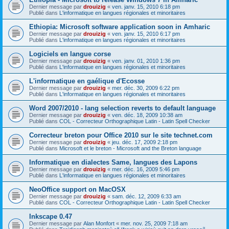
Dernier message par
drouizig
«
ven. janv. 15, 2010 6:18 pm
Publié dans
L'informatique en langues régionales et minoritaires
Ethiopia: Microsoft software application soon in Amharic
Dernier message par
drouizig
«
ven. janv. 15, 2010 6:17 pm
Publié dans
L'informatique en langues régionales et minoritaires
Logiciels en langue corse
Dernier message par
drouizig
«
ven. janv. 01, 2010 1:36 pm
Publié dans
L'informatique en langues régionales et minoritaires
L'informatique en gaélique d'Ecosse
Dernier message par
drouizig
«
mer. déc. 30, 2009 6:22 pm
Publié dans
L'informatique en langues régionales et minoritaires
Word 2007/2010 - lang selection reverts to default language
Dernier message par
drouizig
«
ven. déc. 18, 2009 10:38 am
Publié dans
COL - Correcteur Orthographique Latin - Latin Spell Checker
Correcteur breton pour Office 2010 sur le site technet.com
Dernier message par
drouizig
«
jeu. déc. 17, 2009 2:18 pm
Publié dans
Microsoft et le breton - Microsoft and the Breton language
Informatique en dialectes Same, langues des Lapons
Dernier message par
drouizig
«
mer. déc. 16, 2009 5:46 pm
Publié dans
L'informatique en langues régionales et minoritaires
NeoOffice support on MacOSX
Dernier message par
drouizig
«
sam. déc. 12, 2009 6:33 am
Publié dans
COL - Correcteur Orthographique Latin - Latin Spell Checker
Inkscape 0.47
Dernier message par
Alan Monfort
«
mer. nov. 25, 2009 7:18 am