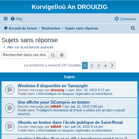
Korvigelloù An DROUIZIG
FAQ
Connexion
R
Accueil du forum
Rechercher
Sujets sans réponse
e
Sujets sans réponse
c
Aller sur la recherche avancée
h
Rechercher
Recherche avancée
e
1
2
3
4
Suivant
La recherche a retourné 197 résultats
r
c
Sujets
h
Windows 8 disponible en Tamazight
e
Dernier message par
drouizig
«
sam. févr. 16, 2013 9:17 pm
Publié dans
L'informatique en langues régionales et minoritaires
r
Une affiche pour GCompris en breton
Dernier message par
bIBAR
«
lun. juil. 12, 2010 2:56 pm
Publié dans
Troidigezh meziantoù all (frank a wirioù evit an darn vrasañ
anezho)
Ubuntu en breton dans l'école publique de Saint-Rvoal
Dernier message par
bIBAR
«
lun. juin 28, 2010 8:14 pm
Publié dans
L'informatique en langues régionales et minoritaires
Implijout Firefox (hag ar re all) e brezhoneg gant Linux ?