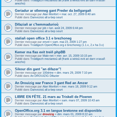
Publié dans
Troidigezh meziantoù all (frank a wirioù evit an darn vrasañ
anezho)
Geriadur ar stlenneg gant Preder da bellgargañ
Dernier message par
Alan Monfort
«
mar. oct. 27, 2009 8:40 am
Publié dans
Danvezioù all a-bep seurt
Difaziañ ar c'hemmadurioù
Dernier message par
job
«
lun. août 24, 2009 6:44 pm
Publié dans
Danvezioù all a-bep seurt
staliañ open office 3.1 e brezhoneg
Dernier message par
envel
«
sam. mai 23, 2009 1:27 pm
Publié dans
Troidigezh OpenOffice.org e brezhoneg (1.1.x, 2.x ha 3.x)
Kemer ma flas evit treiñ phpBB
Dernier message par
Malo-net
«
mer. avr. 15, 2009 10:15 pm
Publié dans
Troidigezh meziantoù all (frank a wirioù evit an darn vrasañ
anezho)
Sikour din gant "an difazer"!
Dernier message par
100drine
«
dim. mars 29, 2009 7:10 pm
Publié dans
An DROUIZIG Difazier
An Drouizig war France 3 gant Red an Amzer
Dernier message par
Alan Monfort
«
mer. mars 18, 2009 9:12 am
Publié dans
Danvezioù all a-bep seurt
LIBRE EN FÊTE. 21 mars au Triskell de Ploeren
Dernier message par
Alan Monfort
«
sam. mars 07, 2009 10:43 am
Publié dans
Danvezioù all a-bep seurt
OpenOffice.org 3.1 en langue bretonne est disponible
Dernier message par
drouizig
«
dim. mars 01, 2009 8:22 am