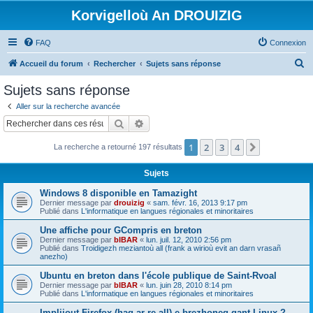
Korvigelloù An DROUIZIG
FAQ
Connexion
R
Accueil du forum
Rechercher
Sujets sans réponse
e
Sujets sans réponse
c
Aller sur la recherche avancée
h
Rechercher
Recherche avancée
e
1
2
3
4
Suivant
La recherche a retourné 197 résultats
r
c
Sujets
h
Windows 8 disponible en Tamazight
e
Dernier message par
drouizig
«
sam. févr. 16, 2013 9:17 pm
Publié dans
L'informatique en langues régionales et minoritaires
r
Une affiche pour GCompris en breton
Dernier message par
bIBAR
«
lun. juil. 12, 2010 2:56 pm
Publié dans
Troidigezh meziantoù all (frank a wirioù evit an darn vrasañ
anezho)
Ubuntu en breton dans l'école publique de Saint-Rvoal
Dernier message par
bIBAR
«
lun. juin 28, 2010 8:14 pm
Publié dans
L'informatique en langues régionales et minoritaires
Implijout Firefox (hag ar re all) e brezhoneg gant Linux ?