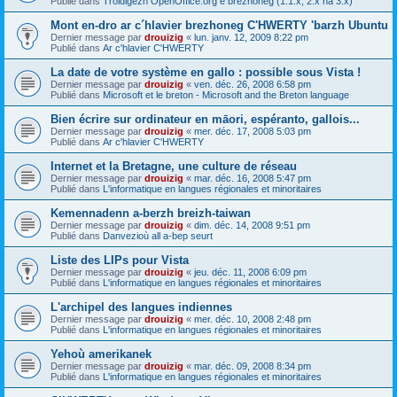
Publié dans
Troidigezh OpenOffice.org e brezhoneg (1.1.x, 2.x ha 3.x)
Mont en-dro ar c´hlavier brezhoneg C'HWERTY 'barzh Ubuntu
Dernier message par
drouizig
«
lun. janv. 12, 2009 8:22 pm
Publié dans
Ar c'hlavier C'HWERTY
La date de votre système en gallo : possible sous Vista !
Dernier message par
drouizig
«
ven. déc. 26, 2008 6:58 pm
Publié dans
Microsoft et le breton - Microsoft and the Breton language
Bien écrire sur ordinateur en māori, espéranto, gallois...
Dernier message par
drouizig
«
mer. déc. 17, 2008 5:03 pm
Publié dans
Ar c'hlavier C'HWERTY
Internet et la Bretagne, une culture de réseau
Dernier message par
drouizig
«
mar. déc. 16, 2008 5:47 pm
Publié dans
L'informatique en langues régionales et minoritaires
Kemennadenn a-berzh breizh-taiwan
Dernier message par
drouizig
«
dim. déc. 14, 2008 9:51 pm
Publié dans
Danvezioù all a-bep seurt
Liste des LIPs pour Vista
Dernier message par
drouizig
«
jeu. déc. 11, 2008 6:09 pm
Publié dans
L'informatique en langues régionales et minoritaires
L'archipel des langues indiennes
Dernier message par
drouizig
«
mer. déc. 10, 2008 2:48 pm
Publié dans
L'informatique en langues régionales et minoritaires
Yehoù amerikanek
Dernier message par
drouizig
«
mar. déc. 09, 2008 8:34 pm
Publié dans
L'informatique en langues régionales et minoritaires