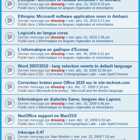
Dernier message par
drouizig
«
ven. janv. 15, 2010 6:18 pm
Publié dans
L'informatique en langues régionales et minoritaires
Ethiopia: Microsoft software application soon in Amharic
Dernier message par
drouizig
«
ven. janv. 15, 2010 6:17 pm
Publié dans
L'informatique en langues régionales et minoritaires
Logiciels en langue corse
Dernier message par
drouizig
«
ven. janv. 01, 2010 1:36 pm
Publié dans
L'informatique en langues régionales et minoritaires
L'informatique en gaélique d'Ecosse
Dernier message par
drouizig
«
mer. déc. 30, 2009 6:22 pm
Publié dans
L'informatique en langues régionales et minoritaires
Word 2007/2010 - lang selection reverts to default language
Dernier message par
drouizig
«
ven. déc. 18, 2009 10:38 am
Publié dans
COL - Correcteur Orthographique Latin - Latin Spell Checker
Correcteur breton pour Office 2010 sur le site technet.com
Dernier message par
drouizig
«
jeu. déc. 17, 2009 2:18 pm
Publié dans
Microsoft et le breton - Microsoft and the Breton language
Informatique en dialectes Same, langues des Lapons
Dernier message par
drouizig
«
mer. déc. 16, 2009 5:46 pm
Publié dans
L'informatique en langues régionales et minoritaires
NeoOffice support on MacOSX
Dernier message par
drouizig
«
sam. déc. 12, 2009 6:33 am
Publié dans
COL - Correcteur Orthographique Latin - Latin Spell Checker
Inkscape 0.47
Dernier message par
Alan Monfort
«
mer. nov. 25, 2009 7:18 am