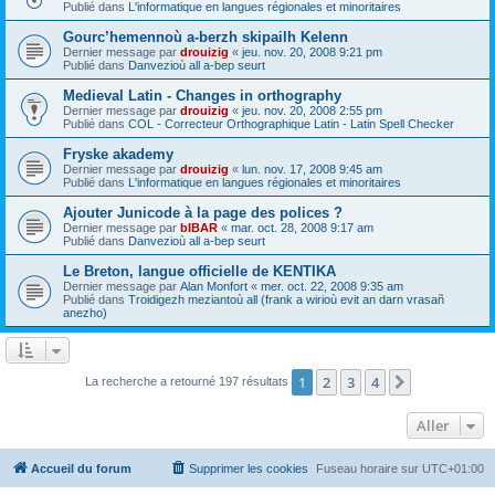
Publié dans
L'informatique en langues régionales et minoritaires
Gourc’hemennoù a-berzh skipailh Kelenn
Dernier message par
drouizig
«
jeu. nov. 20, 2008 9:21 pm
Publié dans
Danvezioù all a-bep seurt
Medieval Latin - Changes in orthography
Dernier message par
drouizig
«
jeu. nov. 20, 2008 2:55 pm
Publié dans
COL - Correcteur Orthographique Latin - Latin Spell Checker
Fryske akademy
Dernier message par
drouizig
«
lun. nov. 17, 2008 9:45 am
Publié dans
L'informatique en langues régionales et minoritaires
Ajouter Junicode à la page des polices ?
Dernier message par
bIBAR
«
mar. oct. 28, 2008 9:17 am
Publié dans
Danvezioù all a-bep seurt
Le Breton, langue officielle de KENTIKA
Dernier message par
Alan Monfort
«
mer. oct. 22, 2008 9:35 am
Publié dans
Troidigezh meziantoù all (frank a wirioù evit an darn vrasañ
anezho)
1
2
3
4
Suivant
La recherche a retourné 197 résultats
Aller
Accueil du forum
Supprimer les cookies
Fuseau horaire sur
UTC+01:00