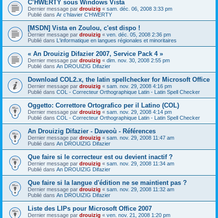
C’HWERTY sous Windows Vista
Dernier message par
drouizig
«
sam. déc. 06, 2008 3:33 pm
Publié dans
Ar c'hlavier C'HWERTY
[MSDN] Vista en Zoulou, c'est dispo !
Dernier message par
drouizig
«
ven. déc. 05, 2008 2:36 pm
Publié dans
L'informatique en langues régionales et minoritaires
« An Drouizig Difazier 2007, Service Pack 4 »
Dernier message par
drouizig
«
dim. nov. 30, 2008 2:55 pm
Publié dans
An DROUIZIG Difazier
Download COL2.x, the latin spellchecker for Microsoft Office
Dernier message par
drouizig
«
sam. nov. 29, 2008 4:16 pm
Publié dans
COL - Correcteur Orthographique Latin - Latin Spell Checker
Oggetto: Correttore Ortografico per il Latino (COL)
Dernier message par
drouizig
«
sam. nov. 29, 2008 4:14 pm
Publié dans
COL - Correcteur Orthographique Latin - Latin Spell Checker
An Drouizig Difazier - Daveoù - Références
Dernier message par
drouizig
«
sam. nov. 29, 2008 11:47 am
Publié dans
An DROUIZIG Difazier
Que faire si le correcteur est ou devient inactif ?
Dernier message par
drouizig
«
sam. nov. 29, 2008 11:34 am
Publié dans
An DROUIZIG Difazier
Que faire si la langue d'édition ne se maintient pas ?
Dernier message par
drouizig
«
sam. nov. 29, 2008 11:32 am
Publié dans
An DROUIZIG Difazier
Liste des LIPs pour Microsoft Office 2007
Dernier message par
drouizig
«
ven. nov. 21, 2008 1:20 pm