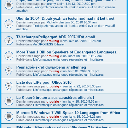
Dernier message par
jeremy
«
dim. juin 13, 2010 2:29 pm
Publié dans
Troidigezh meziantoù all (frank a wirioù evit an darn vrasañ
anezho)
Ubuntu 10.04: Dibab yezh an testennoù nad int ket troet
Dernier message par
Michel
«
dim. juin 06, 2010 10:34 am
Publié dans
Troidigezh meziantoù all (frank a wirioù evit an darn vrasañ
anezho)
Télécharger/Pellgargañ ADD 2007/HDA amañ
Dernier message par
drouizig
«
dim. avr. 04, 2010 10:24 am
Publié dans
An DROUIZIG Difazier
More Than 1 Billion Speakers of Endangered Languages...
Dernier message par
drouizig
«
lun. mars 08, 2010 11:17 am
Publié dans
L'informatique en langues régionales et minoritaires
Pennadoù-skrid diwar-benn ar stlenneg
Dernier message par
drouizig
«
lun. févr. 01, 2010 3:31 pm
Publié dans
L'informatique en langues régionales et minoritaires
Liste des LIPs pour Office 2010
Dernier message par
drouizig
«
ven. janv. 22, 2010 5:35 pm
Publié dans
L'informatique en langues régionales et minoritaires
Le K barré breton a ses caractères officiels !
Dernier message par
drouizig
«
lun. janv. 18, 2010 5:55 pm
Publié dans
L'informatique en langues régionales et minoritaires
Microsoft Windows 7 Will Speak 10 Languages from Africa
Dernier message par
drouizig
«
ven. janv. 15, 2010 6:21 pm
Publié dans
L'informatique en langues régionales et minoritaires
Ethiopia - Microsoft to release Windows 7 in Amharic