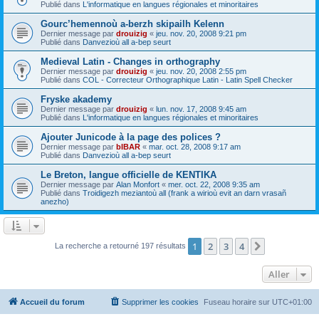
Publié dans
L'informatique en langues régionales et minoritaires
Gourc’hemennoù a-berzh skipailh Kelenn
Dernier message par
drouizig
«
jeu. nov. 20, 2008 9:21 pm
Publié dans
Danvezioù all a-bep seurt
Medieval Latin - Changes in orthography
Dernier message par
drouizig
«
jeu. nov. 20, 2008 2:55 pm
Publié dans
COL - Correcteur Orthographique Latin - Latin Spell Checker
Fryske akademy
Dernier message par
drouizig
«
lun. nov. 17, 2008 9:45 am
Publié dans
L'informatique en langues régionales et minoritaires
Ajouter Junicode à la page des polices ?
Dernier message par
bIBAR
«
mar. oct. 28, 2008 9:17 am
Publié dans
Danvezioù all a-bep seurt
Le Breton, langue officielle de KENTIKA
Dernier message par
Alan Monfort
«
mer. oct. 22, 2008 9:35 am
Publié dans
Troidigezh meziantoù all (frank a wirioù evit an darn vrasañ
anezho)
1
2
3
4
Suivant
La recherche a retourné 197 résultats
Aller
Accueil du forum
Supprimer les cookies
Fuseau horaire sur
UTC+01:00