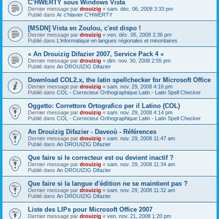
C’HWERTY sous Windows Vista
Dernier message par
drouizig
«
sam. déc. 06, 2008 3:33 pm
Publié dans
Ar c'hlavier C'HWERTY
[MSDN] Vista en Zoulou, c'est dispo !
Dernier message par
drouizig
«
ven. déc. 05, 2008 2:36 pm
Publié dans
L'informatique en langues régionales et minoritaires
« An Drouizig Difazier 2007, Service Pack 4 »
Dernier message par
drouizig
«
dim. nov. 30, 2008 2:55 pm
Publié dans
An DROUIZIG Difazier
Download COL2.x, the latin spellchecker for Microsoft Office
Dernier message par
drouizig
«
sam. nov. 29, 2008 4:16 pm
Publié dans
COL - Correcteur Orthographique Latin - Latin Spell Checker
Oggetto: Correttore Ortografico per il Latino (COL)
Dernier message par
drouizig
«
sam. nov. 29, 2008 4:14 pm
Publié dans
COL - Correcteur Orthographique Latin - Latin Spell Checker
An Drouizig Difazier - Daveoù - Références
Dernier message par
drouizig
«
sam. nov. 29, 2008 11:47 am
Publié dans
An DROUIZIG Difazier
Que faire si le correcteur est ou devient inactif ?
Dernier message par
drouizig
«
sam. nov. 29, 2008 11:34 am
Publié dans
An DROUIZIG Difazier
Que faire si la langue d'édition ne se maintient pas ?
Dernier message par
drouizig
«
sam. nov. 29, 2008 11:32 am
Publié dans
An DROUIZIG Difazier
Liste des LIPs pour Microsoft Office 2007
Dernier message par
drouizig
«
ven. nov. 21, 2008 1:20 pm