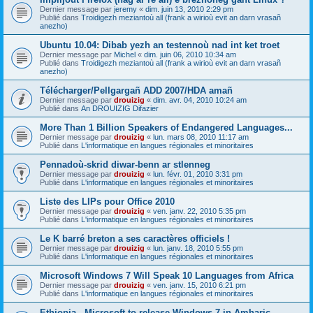
Dernier message par
jeremy
«
dim. juin 13, 2010 2:29 pm
Publié dans
Troidigezh meziantoù all (frank a wirioù evit an darn vrasañ
anezho)
Ubuntu 10.04: Dibab yezh an testennoù nad int ket troet
Dernier message par
Michel
«
dim. juin 06, 2010 10:34 am
Publié dans
Troidigezh meziantoù all (frank a wirioù evit an darn vrasañ
anezho)
Télécharger/Pellgargañ ADD 2007/HDA amañ
Dernier message par
drouizig
«
dim. avr. 04, 2010 10:24 am
Publié dans
An DROUIZIG Difazier
More Than 1 Billion Speakers of Endangered Languages...
Dernier message par
drouizig
«
lun. mars 08, 2010 11:17 am
Publié dans
L'informatique en langues régionales et minoritaires
Pennadoù-skrid diwar-benn ar stlenneg
Dernier message par
drouizig
«
lun. févr. 01, 2010 3:31 pm
Publié dans
L'informatique en langues régionales et minoritaires
Liste des LIPs pour Office 2010
Dernier message par
drouizig
«
ven. janv. 22, 2010 5:35 pm
Publié dans
L'informatique en langues régionales et minoritaires
Le K barré breton a ses caractères officiels !
Dernier message par
drouizig
«
lun. janv. 18, 2010 5:55 pm
Publié dans
L'informatique en langues régionales et minoritaires
Microsoft Windows 7 Will Speak 10 Languages from Africa
Dernier message par
drouizig
«
ven. janv. 15, 2010 6:21 pm
Publié dans
L'informatique en langues régionales et minoritaires
Ethiopia - Microsoft to release Windows 7 in Amharic