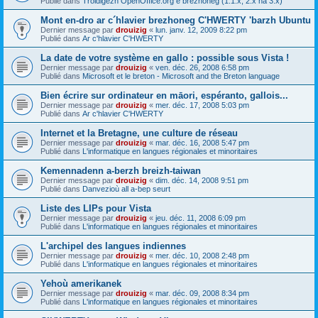
Publié dans
Troidigezh OpenOffice.org e brezhoneg (1.1.x, 2.x ha 3.x)
Mont en-dro ar c´hlavier brezhoneg C'HWERTY 'barzh Ubuntu
Dernier message par
drouizig
«
lun. janv. 12, 2009 8:22 pm
Publié dans
Ar c'hlavier C'HWERTY
La date de votre système en gallo : possible sous Vista !
Dernier message par
drouizig
«
ven. déc. 26, 2008 6:58 pm
Publié dans
Microsoft et le breton - Microsoft and the Breton language
Bien écrire sur ordinateur en māori, espéranto, gallois...
Dernier message par
drouizig
«
mer. déc. 17, 2008 5:03 pm
Publié dans
Ar c'hlavier C'HWERTY
Internet et la Bretagne, une culture de réseau
Dernier message par
drouizig
«
mar. déc. 16, 2008 5:47 pm
Publié dans
L'informatique en langues régionales et minoritaires
Kemennadenn a-berzh breizh-taiwan
Dernier message par
drouizig
«
dim. déc. 14, 2008 9:51 pm
Publié dans
Danvezioù all a-bep seurt
Liste des LIPs pour Vista
Dernier message par
drouizig
«
jeu. déc. 11, 2008 6:09 pm
Publié dans
L'informatique en langues régionales et minoritaires
L'archipel des langues indiennes
Dernier message par
drouizig
«
mer. déc. 10, 2008 2:48 pm
Publié dans
L'informatique en langues régionales et minoritaires
Yehoù amerikanek
Dernier message par
drouizig
«
mar. déc. 09, 2008 8:34 pm
Publié dans
L'informatique en langues régionales et minoritaires