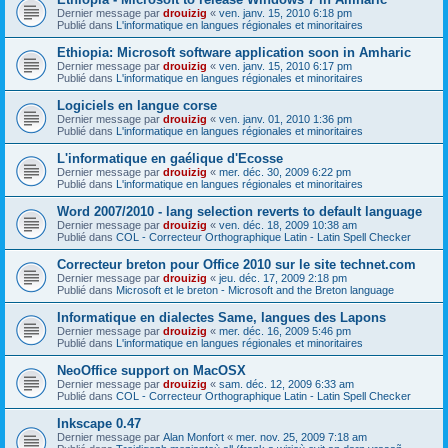
Dernier message par
drouizig
«
ven. janv. 15, 2010 6:18 pm
Publié dans
L'informatique en langues régionales et minoritaires
Ethiopia: Microsoft software application soon in Amharic
Dernier message par
drouizig
«
ven. janv. 15, 2010 6:17 pm
Publié dans
L'informatique en langues régionales et minoritaires
Logiciels en langue corse
Dernier message par
drouizig
«
ven. janv. 01, 2010 1:36 pm
Publié dans
L'informatique en langues régionales et minoritaires
L'informatique en gaélique d'Ecosse
Dernier message par
drouizig
«
mer. déc. 30, 2009 6:22 pm
Publié dans
L'informatique en langues régionales et minoritaires
Word 2007/2010 - lang selection reverts to default language
Dernier message par
drouizig
«
ven. déc. 18, 2009 10:38 am
Publié dans
COL - Correcteur Orthographique Latin - Latin Spell Checker
Correcteur breton pour Office 2010 sur le site technet.com
Dernier message par
drouizig
«
jeu. déc. 17, 2009 2:18 pm
Publié dans
Microsoft et le breton - Microsoft and the Breton language
Informatique en dialectes Same, langues des Lapons
Dernier message par
drouizig
«
mer. déc. 16, 2009 5:46 pm
Publié dans
L'informatique en langues régionales et minoritaires
NeoOffice support on MacOSX
Dernier message par
drouizig
«
sam. déc. 12, 2009 6:33 am
Publié dans
COL - Correcteur Orthographique Latin - Latin Spell Checker
Inkscape 0.47
Dernier message par
Alan Monfort
«
mer. nov. 25, 2009 7:18 am