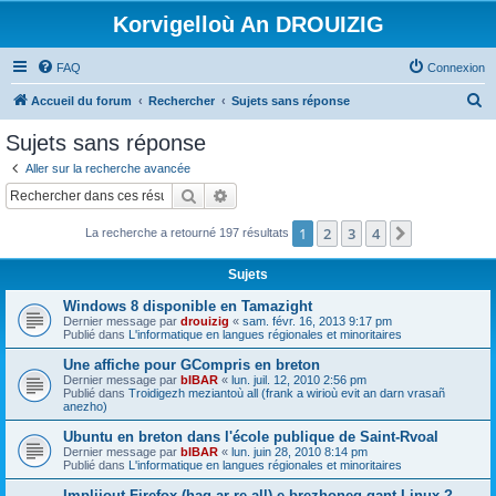
Korvigelloù An DROUIZIG
FAQ
Connexion
R
Accueil du forum
Rechercher
Sujets sans réponse
e
Sujets sans réponse
c
Aller sur la recherche avancée
h
Rechercher
Recherche avancée
e
1
2
3
4
Suivant
La recherche a retourné 197 résultats
r
c
Sujets
h
Windows 8 disponible en Tamazight
e
Dernier message par
drouizig
«
sam. févr. 16, 2013 9:17 pm
Publié dans
L'informatique en langues régionales et minoritaires
r
Une affiche pour GCompris en breton
Dernier message par
bIBAR
«
lun. juil. 12, 2010 2:56 pm
Publié dans
Troidigezh meziantoù all (frank a wirioù evit an darn vrasañ
anezho)
Ubuntu en breton dans l'école publique de Saint-Rvoal
Dernier message par
bIBAR
«
lun. juin 28, 2010 8:14 pm
Publié dans
L'informatique en langues régionales et minoritaires
Implijout Firefox (hag ar re all) e brezhoneg gant Linux ?