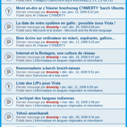
Publié dans
Troidigezh OpenOffice.org e brezhoneg (1.1.x, 2.x ha 3.x)
Mont en-dro ar c´hlavier brezhoneg C'HWERTY 'barzh Ubuntu
Dernier message par
drouizig
«
lun. janv. 12, 2009 8:22 pm
Publié dans
Ar c'hlavier C'HWERTY
La date de votre système en gallo : possible sous Vista !
Dernier message par
drouizig
«
ven. déc. 26, 2008 6:58 pm
Publié dans
Microsoft et le breton - Microsoft and the Breton language
Bien écrire sur ordinateur en māori, espéranto, gallois...
Dernier message par
drouizig
«
mer. déc. 17, 2008 5:03 pm
Publié dans
Ar c'hlavier C'HWERTY
Internet et la Bretagne, une culture de réseau
Dernier message par
drouizig
«
mar. déc. 16, 2008 5:47 pm
Publié dans
L'informatique en langues régionales et minoritaires
Kemennadenn a-berzh breizh-taiwan
Dernier message par
drouizig
«
dim. déc. 14, 2008 9:51 pm
Publié dans
Danvezioù all a-bep seurt
Liste des LIPs pour Vista
Dernier message par
drouizig
«
jeu. déc. 11, 2008 6:09 pm
Publié dans
L'informatique en langues régionales et minoritaires
L'archipel des langues indiennes
Dernier message par
drouizig
«
mer. déc. 10, 2008 2:48 pm
Publié dans
L'informatique en langues régionales et minoritaires
Yehoù amerikanek
Dernier message par
drouizig
«
mar. déc. 09, 2008 8:34 pm
Publié dans
L'informatique en langues régionales et minoritaires