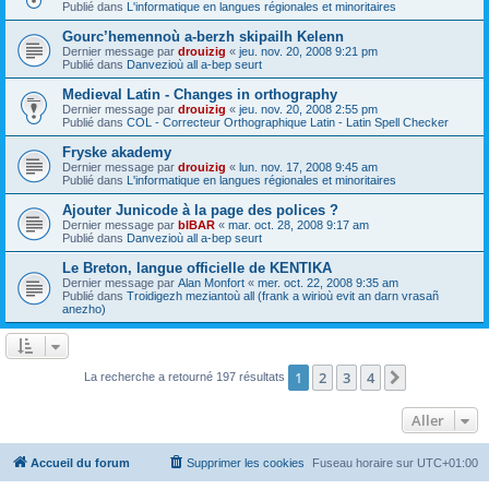
Publié dans
L'informatique en langues régionales et minoritaires
Gourc’hemennoù a-berzh skipailh Kelenn
Dernier message par
drouizig
«
jeu. nov. 20, 2008 9:21 pm
Publié dans
Danvezioù all a-bep seurt
Medieval Latin - Changes in orthography
Dernier message par
drouizig
«
jeu. nov. 20, 2008 2:55 pm
Publié dans
COL - Correcteur Orthographique Latin - Latin Spell Checker
Fryske akademy
Dernier message par
drouizig
«
lun. nov. 17, 2008 9:45 am
Publié dans
L'informatique en langues régionales et minoritaires
Ajouter Junicode à la page des polices ?
Dernier message par
bIBAR
«
mar. oct. 28, 2008 9:17 am
Publié dans
Danvezioù all a-bep seurt
Le Breton, langue officielle de KENTIKA
Dernier message par
Alan Monfort
«
mer. oct. 22, 2008 9:35 am
Publié dans
Troidigezh meziantoù all (frank a wirioù evit an darn vrasañ
anezho)
1
2
3
4
Suivant
La recherche a retourné 197 résultats
Aller
Accueil du forum
Supprimer les cookies
Fuseau horaire sur
UTC+01:00