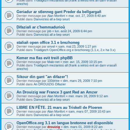
Publié dans
Troidigezh meziantoù all (frank a wirioù evit an darn vrasañ
anezho)
Geriadur ar stlenneg gant Preder da bellgargañ
Dernier message par
Alan Monfort
«
mar. oct. 27, 2009 8:40 am
Publié dans
Danvezioù all a-bep seurt
Difaziañ ar c'hemmadurioù
Dernier message par
job
«
lun. août 24, 2009 6:44 pm
Publié dans
Danvezioù all a-bep seurt
staliañ open office 3.1 e brezhoneg
Dernier message par
envel
«
sam. mai 23, 2009 1:27 pm
Publié dans
Troidigezh OpenOffice.org e brezhoneg (1.1.x, 2.x ha 3.x)
Kemer ma flas evit treiñ phpBB
Dernier message par
Malo-net
«
mer. avr. 15, 2009 10:15 pm
Publié dans
Troidigezh meziantoù all (frank a wirioù evit an darn vrasañ
anezho)
Sikour din gant "an difazer"!
Dernier message par
100drine
«
dim. mars 29, 2009 7:10 pm
Publié dans
An DROUIZIG Difazier
An Drouizig war France 3 gant Red an Amzer
Dernier message par
Alan Monfort
«
mer. mars 18, 2009 9:12 am
Publié dans
Danvezioù all a-bep seurt
LIBRE EN FÊTE. 21 mars au Triskell de Ploeren
Dernier message par
Alan Monfort
«
sam. mars 07, 2009 10:43 am
Publié dans
Danvezioù all a-bep seurt
OpenOffice.org 3.1 en langue bretonne est disponible
Dernier message par
drouizig
«
dim. mars 01, 2009 8:22 am