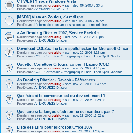
C’HWERTY sous Windows Vista
Dernier message par
drouizig
«
sam. déc. 06, 2008 3:33 pm
Publié dans
Ar c'hlavier C'HWERTY
[MSDN] Vista en Zoulou, c'est dispo !
Dernier message par
drouizig
«
ven. déc. 05, 2008 2:36 pm
Publié dans
L'informatique en langues régionales et minoritaires
« An Drouizig Difazier 2007, Service Pack 4 »
Dernier message par
drouizig
«
dim. nov. 30, 2008 2:55 pm
Publié dans
An DROUIZIG Difazier
Download COL2.x, the latin spellchecker for Microsoft Office
Dernier message par
drouizig
«
sam. nov. 29, 2008 4:16 pm
Publié dans
COL - Correcteur Orthographique Latin - Latin Spell Checker
Oggetto: Correttore Ortografico per il Latino (COL)
Dernier message par
drouizig
«
sam. nov. 29, 2008 4:14 pm
Publié dans
COL - Correcteur Orthographique Latin - Latin Spell Checker
An Drouizig Difazier - Daveoù - Références
Dernier message par
drouizig
«
sam. nov. 29, 2008 11:47 am
Publié dans
An DROUIZIG Difazier
Que faire si le correcteur est ou devient inactif ?
Dernier message par
drouizig
«
sam. nov. 29, 2008 11:34 am
Publié dans
An DROUIZIG Difazier
Que faire si la langue d'édition ne se maintient pas ?
Dernier message par
drouizig
«
sam. nov. 29, 2008 11:32 am
Publié dans
An DROUIZIG Difazier
Liste des LIPs pour Microsoft Office 2007
Dernier message par
drouizig
«
ven. nov. 21, 2008 1:20 pm