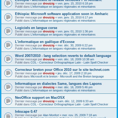
Dernier message par
drouizig
«
ven. janv. 15, 2010 6:18 pm
Publié dans
L'informatique en langues régionales et minoritaires
Ethiopia: Microsoft software application soon in Amharic
Dernier message par
drouizig
«
ven. janv. 15, 2010 6:17 pm
Publié dans
L'informatique en langues régionales et minoritaires
Logiciels en langue corse
Dernier message par
drouizig
«
ven. janv. 01, 2010 1:36 pm
Publié dans
L'informatique en langues régionales et minoritaires
L'informatique en gaélique d'Ecosse
Dernier message par
drouizig
«
mer. déc. 30, 2009 6:22 pm
Publié dans
L'informatique en langues régionales et minoritaires
Word 2007/2010 - lang selection reverts to default language
Dernier message par
drouizig
«
ven. déc. 18, 2009 10:38 am
Publié dans
COL - Correcteur Orthographique Latin - Latin Spell Checker
Correcteur breton pour Office 2010 sur le site technet.com
Dernier message par
drouizig
«
jeu. déc. 17, 2009 2:18 pm
Publié dans
Microsoft et le breton - Microsoft and the Breton language
Informatique en dialectes Same, langues des Lapons
Dernier message par
drouizig
«
mer. déc. 16, 2009 5:46 pm
Publié dans
L'informatique en langues régionales et minoritaires
NeoOffice support on MacOSX
Dernier message par
drouizig
«
sam. déc. 12, 2009 6:33 am
Publié dans
COL - Correcteur Orthographique Latin - Latin Spell Checker
Inkscape 0.47
Dernier message par
Alan Monfort
«
mer. nov. 25, 2009 7:18 am