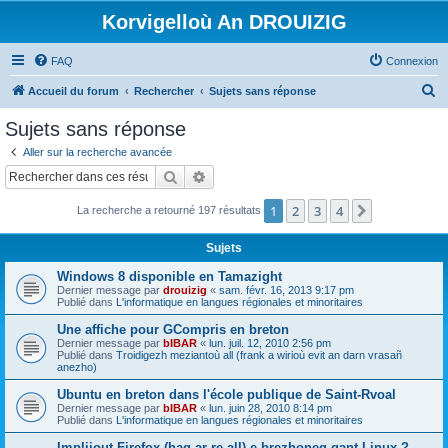
Korvigelloù An DROUIZIG
FAQ
Connexion
R
Accueil du forum
Rechercher
Sujets sans réponse
e
Sujets sans réponse
c
Aller sur la recherche avancée
h
Rechercher
Recherche avancée
e
1
2
3
4
Suivant
La recherche a retourné 197 résultats
r
c
Sujets
h
Windows 8 disponible en Tamazight
e
Dernier message par
drouizig
«
sam. févr. 16, 2013 9:17 pm
Publié dans
L'informatique en langues régionales et minoritaires
r
Une affiche pour GCompris en breton
Dernier message par
bIBAR
«
lun. juil. 12, 2010 2:56 pm
Publié dans
Troidigezh meziantoù all (frank a wirioù evit an darn vrasañ
anezho)
Ubuntu en breton dans l'école publique de Saint-Rvoal
Dernier message par
bIBAR
«
lun. juin 28, 2010 8:14 pm
Publié dans
L'informatique en langues régionales et minoritaires
Implijout Firefox (hag ar re all) e brezhoneg gant Linux ?