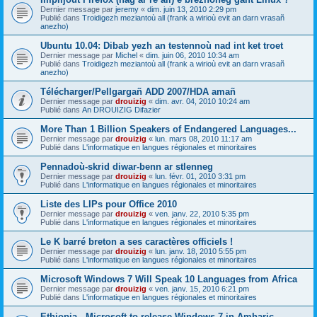
Dernier message par
jeremy
«
dim. juin 13, 2010 2:29 pm
Publié dans
Troidigezh meziantoù all (frank a wirioù evit an darn vrasañ
anezho)
Ubuntu 10.04: Dibab yezh an testennoù nad int ket troet
Dernier message par
Michel
«
dim. juin 06, 2010 10:34 am
Publié dans
Troidigezh meziantoù all (frank a wirioù evit an darn vrasañ
anezho)
Télécharger/Pellgargañ ADD 2007/HDA amañ
Dernier message par
drouizig
«
dim. avr. 04, 2010 10:24 am
Publié dans
An DROUIZIG Difazier
More Than 1 Billion Speakers of Endangered Languages...
Dernier message par
drouizig
«
lun. mars 08, 2010 11:17 am
Publié dans
L'informatique en langues régionales et minoritaires
Pennadoù-skrid diwar-benn ar stlenneg
Dernier message par
drouizig
«
lun. févr. 01, 2010 3:31 pm
Publié dans
L'informatique en langues régionales et minoritaires
Liste des LIPs pour Office 2010
Dernier message par
drouizig
«
ven. janv. 22, 2010 5:35 pm
Publié dans
L'informatique en langues régionales et minoritaires
Le K barré breton a ses caractères officiels !
Dernier message par
drouizig
«
lun. janv. 18, 2010 5:55 pm
Publié dans
L'informatique en langues régionales et minoritaires
Microsoft Windows 7 Will Speak 10 Languages from Africa
Dernier message par
drouizig
«
ven. janv. 15, 2010 6:21 pm
Publié dans
L'informatique en langues régionales et minoritaires
Ethiopia - Microsoft to release Windows 7 in Amharic