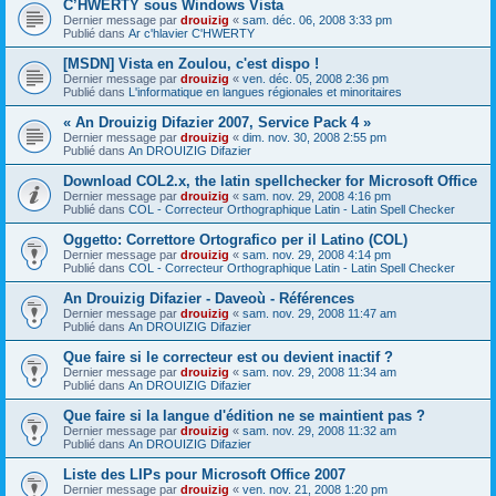
C’HWERTY sous Windows Vista
Dernier message par
drouizig
«
sam. déc. 06, 2008 3:33 pm
Publié dans
Ar c'hlavier C'HWERTY
[MSDN] Vista en Zoulou, c'est dispo !
Dernier message par
drouizig
«
ven. déc. 05, 2008 2:36 pm
Publié dans
L'informatique en langues régionales et minoritaires
« An Drouizig Difazier 2007, Service Pack 4 »
Dernier message par
drouizig
«
dim. nov. 30, 2008 2:55 pm
Publié dans
An DROUIZIG Difazier
Download COL2.x, the latin spellchecker for Microsoft Office
Dernier message par
drouizig
«
sam. nov. 29, 2008 4:16 pm
Publié dans
COL - Correcteur Orthographique Latin - Latin Spell Checker
Oggetto: Correttore Ortografico per il Latino (COL)
Dernier message par
drouizig
«
sam. nov. 29, 2008 4:14 pm
Publié dans
COL - Correcteur Orthographique Latin - Latin Spell Checker
An Drouizig Difazier - Daveoù - Références
Dernier message par
drouizig
«
sam. nov. 29, 2008 11:47 am
Publié dans
An DROUIZIG Difazier
Que faire si le correcteur est ou devient inactif ?
Dernier message par
drouizig
«
sam. nov. 29, 2008 11:34 am
Publié dans
An DROUIZIG Difazier
Que faire si la langue d'édition ne se maintient pas ?
Dernier message par
drouizig
«
sam. nov. 29, 2008 11:32 am
Publié dans
An DROUIZIG Difazier
Liste des LIPs pour Microsoft Office 2007
Dernier message par
drouizig
«
ven. nov. 21, 2008 1:20 pm