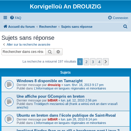
Korvigelloù An DROUIZIG
FAQ
Connexion
R
Accueil du forum
Rechercher
Sujets sans réponse
e
Sujets sans réponse
c
Aller sur la recherche avancée
h
Rechercher
Recherche avancée
e
1
2
3
4
Suivant
La recherche a retourné 197 résultats
r
c
Sujets
h
Windows 8 disponible en Tamazight
e
Dernier message par
drouizig
«
sam. févr. 16, 2013 9:17 pm
Publié dans
L'informatique en langues régionales et minoritaires
r
Une affiche pour GCompris en breton
Dernier message par
bIBAR
«
lun. juil. 12, 2010 2:56 pm
Publié dans
Troidigezh meziantoù all (frank a wirioù evit an darn vrasañ
anezho)
Ubuntu en breton dans l'école publique de Saint-Rvoal
Dernier message par
bIBAR
«
lun. juin 28, 2010 8:14 pm
Publié dans
L'informatique en langues régionales et minoritaires
Implijout Firefox (hag ar re all) e brezhoneg gant Linux ?