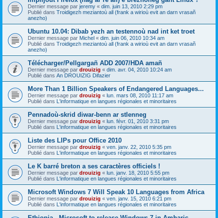
Dernier message par
jeremy
«
dim. juin 13, 2010 2:29 pm
Publié dans
Troidigezh meziantoù all (frank a wirioù evit an darn vrasañ
anezho)
Ubuntu 10.04: Dibab yezh an testennoù nad int ket troet
Dernier message par
Michel
«
dim. juin 06, 2010 10:34 am
Publié dans
Troidigezh meziantoù all (frank a wirioù evit an darn vrasañ
anezho)
Télécharger/Pellgargañ ADD 2007/HDA amañ
Dernier message par
drouizig
«
dim. avr. 04, 2010 10:24 am
Publié dans
An DROUIZIG Difazier
More Than 1 Billion Speakers of Endangered Languages...
Dernier message par
drouizig
«
lun. mars 08, 2010 11:17 am
Publié dans
L'informatique en langues régionales et minoritaires
Pennadoù-skrid diwar-benn ar stlenneg
Dernier message par
drouizig
«
lun. févr. 01, 2010 3:31 pm
Publié dans
L'informatique en langues régionales et minoritaires
Liste des LIPs pour Office 2010
Dernier message par
drouizig
«
ven. janv. 22, 2010 5:35 pm
Publié dans
L'informatique en langues régionales et minoritaires
Le K barré breton a ses caractères officiels !
Dernier message par
drouizig
«
lun. janv. 18, 2010 5:55 pm
Publié dans
L'informatique en langues régionales et minoritaires
Microsoft Windows 7 Will Speak 10 Languages from Africa
Dernier message par
drouizig
«
ven. janv. 15, 2010 6:21 pm
Publié dans
L'informatique en langues régionales et minoritaires
Ethiopia - Microsoft to release Windows 7 in Amharic