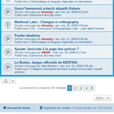
Publié dans
L'informatique en langues régionales et minoritaires
Gourc’hemennoù a-berzh skipailh Kelenn
Dernier message par
drouizig
«
jeu. nov. 20, 2008 9:21 pm
Publié dans
Danvezioù all a-bep seurt
Medieval Latin - Changes in orthography
Dernier message par
drouizig
«
jeu. nov. 20, 2008 2:55 pm
Publié dans
COL - Correcteur Orthographique Latin - Latin Spell Checker
Fryske akademy
Dernier message par
drouizig
«
lun. nov. 17, 2008 9:45 am
Publié dans
L'informatique en langues régionales et minoritaires
Ajouter Junicode à la page des polices ?
Dernier message par
bIBAR
«
mar. oct. 28, 2008 9:17 am
Publié dans
Danvezioù all a-bep seurt
Le Breton, langue officielle de KENTIKA
Dernier message par
Alan Monfort
«
mer. oct. 22, 2008 9:35 am
Publié dans
Troidigezh meziantoù all (frank a wirioù evit an darn vrasañ
anezho)
1
2
3
4
Suivant
La recherche a retourné 197 résultats
Aller
Accueil du forum
Supprimer les cookies
Fuseau horaire sur
UTC+01:00