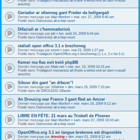
Publié dans
Troidigezh meziantoù all (frank a wirioù evit an darn vrasañ
anezho)
Geriadur ar stlenneg gant Preder da bellgargañ
Dernier message par
Alan Monfort
«
mar. oct. 27, 2009 8:40 am
Publié dans
Danvezioù all a-bep seurt
Difaziañ ar c'hemmadurioù
Dernier message par
job
«
lun. août 24, 2009 6:44 pm
Publié dans
Danvezioù all a-bep seurt
staliañ open office 3.1 e brezhoneg
Dernier message par
envel
«
sam. mai 23, 2009 1:27 pm
Publié dans
Troidigezh OpenOffice.org e brezhoneg (1.1.x, 2.x ha 3.x)
Kemer ma flas evit treiñ phpBB
Dernier message par
Malo-net
«
mer. avr. 15, 2009 10:15 pm
Publié dans
Troidigezh meziantoù all (frank a wirioù evit an darn vrasañ
anezho)
Sikour din gant "an difazer"!
Dernier message par
100drine
«
dim. mars 29, 2009 7:10 pm
Publié dans
An DROUIZIG Difazier
An Drouizig war France 3 gant Red an Amzer
Dernier message par
Alan Monfort
«
mer. mars 18, 2009 9:12 am
Publié dans
Danvezioù all a-bep seurt
LIBRE EN FÊTE. 21 mars au Triskell de Ploeren
Dernier message par
Alan Monfort
«
sam. mars 07, 2009 10:43 am
Publié dans
Danvezioù all a-bep seurt
OpenOffice.org 3.1 en langue bretonne est disponible
Dernier message par
drouizig
«
dim. mars 01, 2009 8:22 am