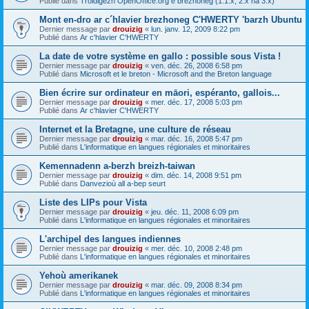
Publié dans
Troidigezh OpenOffice.org e brezhoneg (1.1.x, 2.x ha 3.x)
Mont en-dro ar c´hlavier brezhoneg C'HWERTY 'barzh Ubuntu
Dernier message par
drouizig
«
lun. janv. 12, 2009 8:22 pm
Publié dans
Ar c'hlavier C'HWERTY
La date de votre système en gallo : possible sous Vista !
Dernier message par
drouizig
«
ven. déc. 26, 2008 6:58 pm
Publié dans
Microsoft et le breton - Microsoft and the Breton language
Bien écrire sur ordinateur en māori, espéranto, gallois...
Dernier message par
drouizig
«
mer. déc. 17, 2008 5:03 pm
Publié dans
Ar c'hlavier C'HWERTY
Internet et la Bretagne, une culture de réseau
Dernier message par
drouizig
«
mar. déc. 16, 2008 5:47 pm
Publié dans
L'informatique en langues régionales et minoritaires
Kemennadenn a-berzh breizh-taiwan
Dernier message par
drouizig
«
dim. déc. 14, 2008 9:51 pm
Publié dans
Danvezioù all a-bep seurt
Liste des LIPs pour Vista
Dernier message par
drouizig
«
jeu. déc. 11, 2008 6:09 pm
Publié dans
L'informatique en langues régionales et minoritaires
L'archipel des langues indiennes
Dernier message par
drouizig
«
mer. déc. 10, 2008 2:48 pm
Publié dans
L'informatique en langues régionales et minoritaires
Yehoù amerikanek
Dernier message par
drouizig
«
mar. déc. 09, 2008 8:34 pm
Publié dans
L'informatique en langues régionales et minoritaires