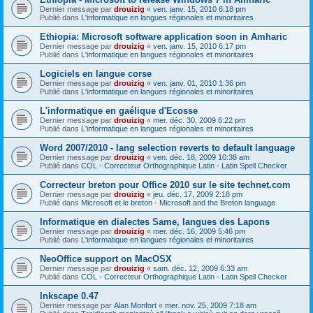
Dernier message par
drouizig
«
ven. janv. 15, 2010 6:18 pm
Publié dans
L'informatique en langues régionales et minoritaires
Ethiopia: Microsoft software application soon in Amharic
Dernier message par
drouizig
«
ven. janv. 15, 2010 6:17 pm
Publié dans
L'informatique en langues régionales et minoritaires
Logiciels en langue corse
Dernier message par
drouizig
«
ven. janv. 01, 2010 1:36 pm
Publié dans
L'informatique en langues régionales et minoritaires
L'informatique en gaélique d'Ecosse
Dernier message par
drouizig
«
mer. déc. 30, 2009 6:22 pm
Publié dans
L'informatique en langues régionales et minoritaires
Word 2007/2010 - lang selection reverts to default language
Dernier message par
drouizig
«
ven. déc. 18, 2009 10:38 am
Publié dans
COL - Correcteur Orthographique Latin - Latin Spell Checker
Correcteur breton pour Office 2010 sur le site technet.com
Dernier message par
drouizig
«
jeu. déc. 17, 2009 2:18 pm
Publié dans
Microsoft et le breton - Microsoft and the Breton language
Informatique en dialectes Same, langues des Lapons
Dernier message par
drouizig
«
mer. déc. 16, 2009 5:46 pm
Publié dans
L'informatique en langues régionales et minoritaires
NeoOffice support on MacOSX
Dernier message par
drouizig
«
sam. déc. 12, 2009 6:33 am
Publié dans
COL - Correcteur Orthographique Latin - Latin Spell Checker
Inkscape 0.47
Dernier message par
Alan Monfort
«
mer. nov. 25, 2009 7:18 am