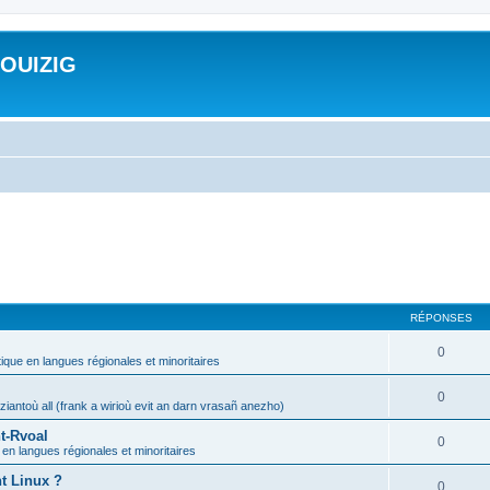
ROUIZIG
RÉPONSES
0
tique en langues régionales et minoritaires
0
iantoù all (frank a wirioù evit an darn vrasañ anezho)
t-Rvoal
0
 en langues régionales et minoritaires
nt Linux ?
0