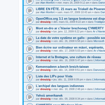
par
Alan Monfort
»
mer. mars 18, 2009 9:12 am
» dans
Danve
LIBRE EN FÊTE. 21 mars au Triskell de Ploeren
par
Alan Monfort
»
sam. mars 07, 2009 10:43 am
» dans
Dan
OpenOffice.org 3.1 en langue bretonne est disp
par
drouizig
»
dim. mars 01, 2009 8:22 am
» dans
Troidigez
Mont en-dro ar c´hlavier brezhoneg C'HWERTY 
par
drouizig
»
lun. janv. 12, 2009 8:22 pm
» dans
Ar c'hlav
La date de votre système en gallo : possible sou
par
drouizig
»
ven. déc. 26, 2008 6:58 pm
» dans
Microsoft 
Bien écrire sur ordinateur en māori, espéranto, g
par
drouizig
»
mer. déc. 17, 2008 5:03 pm
» dans
Ar c'hlav
Internet et la Bretagne, une culture de réseau
par
drouizig
»
mar. déc. 16, 2008 5:47 pm
» dans
L'informat
Kemennadenn a-berzh breizh-taiwan
par
drouizig
»
dim. déc. 14, 2008 9:51 pm
» dans
Danvezioù 
Liste des LIPs pour Vista
par
drouizig
»
jeu. déc. 11, 2008 6:09 pm
» dans
L'informati
L'archipel des langues indiennes
par
drouizig
»
mer. déc. 10, 2008 2:48 pm
» dans
L'informat
Yehoù amerikanek
par
drouizig
»
mar. déc. 09, 2008 8:34 pm
» dans
L'informat