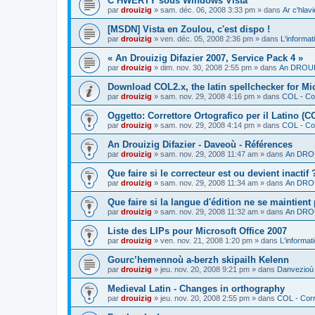
C’HWERTY sous Windows Vista
par
drouizig
»
sam. déc. 06, 2008 3:33 pm
» dans
Ar c'hla
[MSDN] Vista en Zoulou, c'est dispo !
par
drouizig
»
ven. déc. 05, 2008 2:36 pm
» dans
L'informat
« An Drouizig Difazier 2007, Service Pack 4 »
par
drouizig
»
dim. nov. 30, 2008 2:55 pm
» dans
An DROUIZ
Download COL2.x, the latin spellchecker for Mic
par
drouizig
»
sam. nov. 29, 2008 4:16 pm
» dans
COL - Cor
Oggetto: Correttore Ortografico per il Latino (C
par
drouizig
»
sam. nov. 29, 2008 4:14 pm
» dans
COL - Cor
An Drouizig Difazier - Daveoù - Références
par
drouizig
»
sam. nov. 29, 2008 11:47 am
» dans
An DROU
Que faire si le correcteur est ou devient inactif 
par
drouizig
»
sam. nov. 29, 2008 11:34 am
» dans
An DROU
Que faire si la langue d'édition ne se maintient
par
drouizig
»
sam. nov. 29, 2008 11:32 am
» dans
An DROU
Liste des LIPs pour Microsoft Office 2007
par
drouizig
»
ven. nov. 21, 2008 1:20 pm
» dans
L'informat
Gourc’hemennoù a-berzh skipailh Kelenn
par
drouizig
»
jeu. nov. 20, 2008 9:21 pm
» dans
Danvezioù 
Medieval Latin - Changes in orthography
par
drouizig
»
jeu. nov. 20, 2008 2:55 pm
» dans
COL - Corr