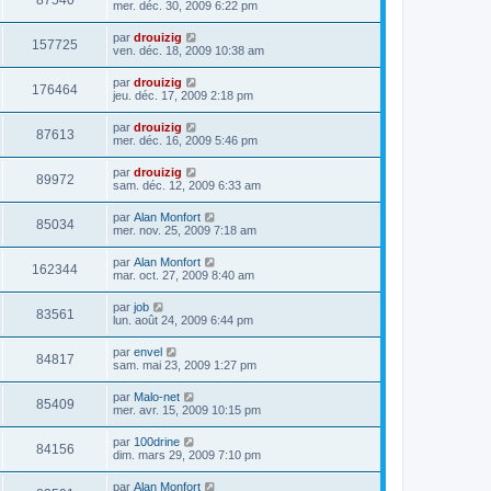
87540
mer. déc. 30, 2009 6:22 pm
par
drouizig
157725
ven. déc. 18, 2009 10:38 am
par
drouizig
176464
jeu. déc. 17, 2009 2:18 pm
par
drouizig
87613
mer. déc. 16, 2009 5:46 pm
par
drouizig
89972
sam. déc. 12, 2009 6:33 am
par
Alan Monfort
85034
mer. nov. 25, 2009 7:18 am
par
Alan Monfort
162344
mar. oct. 27, 2009 8:40 am
par
job
83561
lun. août 24, 2009 6:44 pm
par
envel
84817
sam. mai 23, 2009 1:27 pm
par
Malo-net
85409
mer. avr. 15, 2009 10:15 pm
par
100drine
84156
dim. mars 29, 2009 7:10 pm
par
Alan Monfort