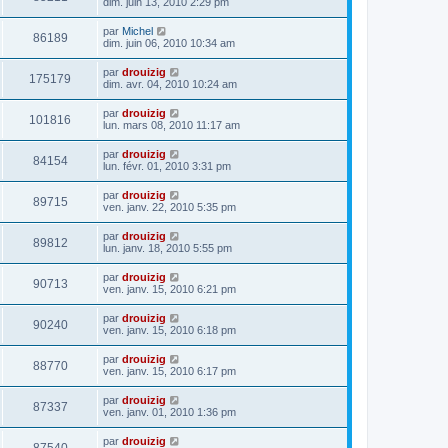
dim. juin 13, 2010 2:29 pm
par
Michel
86189
dim. juin 06, 2010 10:34 am
par
drouizig
175179
dim. avr. 04, 2010 10:24 am
par
drouizig
101816
lun. mars 08, 2010 11:17 am
par
drouizig
84154
lun. févr. 01, 2010 3:31 pm
par
drouizig
89715
ven. janv. 22, 2010 5:35 pm
par
drouizig
89812
lun. janv. 18, 2010 5:55 pm
par
drouizig
90713
ven. janv. 15, 2010 6:21 pm
par
drouizig
90240
ven. janv. 15, 2010 6:18 pm
par
drouizig
88770
ven. janv. 15, 2010 6:17 pm
par
drouizig
87337
ven. janv. 01, 2010 1:36 pm
par
drouizig