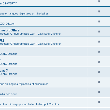
0
vier C'HWERTY
0
ique en langues régionales et minoritaires
0
IG Difazier
rosoft Office
0
recteur Orthographique Latin - Latin Spell Checker
OL)
0
recteur Orthographique Latin - Latin Spell Checker
0
IZIG Difazier
?
0
IZIG Difazier
 pas ?
0
IZIG Difazier
0
ique en langues régionales et minoritaires
0
all a-bep seurt
0
ecteur Orthographique Latin - Latin Spell Checker