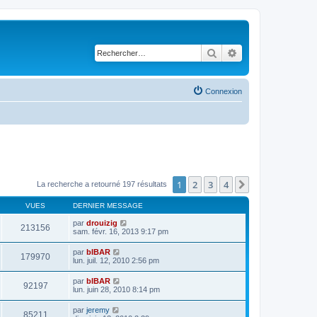
Rechercher
Recherche avancé
Connexion
1
2
3
4
Suivant
La recherche a retourné 197 résultats
VUES
DERNIER MESSAGE
par
drouizig
213156
sam. févr. 16, 2013 9:17 pm
par
bIBAR
179970
lun. juil. 12, 2010 2:56 pm
par
bIBAR
92197
lun. juin 28, 2010 8:14 pm
par
jeremy
85211