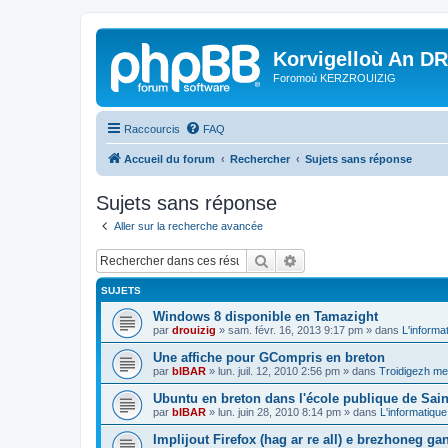
Korvigelloù An D
Foromoù KERZROUIZIG
Raccourcis
FAQ
Accueil du forum
Rechercher
Sujets sans réponse
Sujets sans réponse
Aller sur la recherche avancée
Rechercher
Recherche avancée
SUJETS
Windows 8 disponible en Tamazight
par
drouizig
»
sam. févr. 16, 2013 9:17 pm
» dans
L'informa
Une affiche pour GCompris en breton
par
bIBAR
»
lun. juil. 12, 2010 2:56 pm
» dans
Troidigezh mez
Ubuntu en breton dans l'école publique de Sain
par
bIBAR
»
lun. juin 28, 2010 8:14 pm
» dans
L'informatique
Implijout Firefox (hag ar re all) e brezhoneg ga