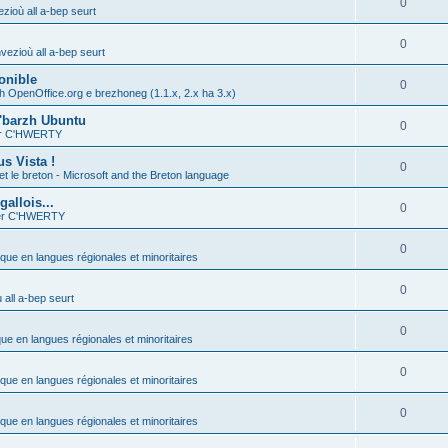
0
zioù all a-bep seurt
0
vezioù all a-bep seurt
onible
0
h OpenOffice.org e brezhoneg (1.1.x, 2.x ha 3.x)
'barzh Ubuntu
0
ier C'HWERTY
s Vista !
0
et le breton - Microsoft and the Breton language
allois...
0
ier C'HWERTY
0
ique en langues régionales et minoritaires
0
all a-bep seurt
0
que en langues régionales et minoritaires
0
ique en langues régionales et minoritaires
0
ique en langues régionales et minoritaires