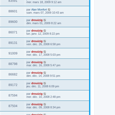
83591
mer. mars 18, 2009 9:12 am
par
Alan Monfort
88601
sam. mars 07, 2009 10:43 am
par
drouizig
89600
dim. mars 01, 2009 8:22 am
par
drouizig
86071
lun. janv. 12, 2009 8:22 pm
par
drouizig
89131
ven. déc. 26, 2008 6:58 pm
par
drouizig
91009
mer. déc. 17, 2008 5:03 pm
par
drouizig
88798
mar. déc. 16, 2008 5:47 pm
par
drouizig
86682
dim. déc. 14, 2008 9:51 pm
par
drouizig
89172
jeu. déc. 11, 2008 6:09 pm
par
drouizig
87594
mer. déc. 10, 2008 2:48 pm
par
drouizig
87504
mar. déc. 09, 2008 8:34 pm
par
drouizig