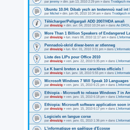
par
jeremy
»
dim. juin 13, 2010 2:29 pm
» dans
Troidigezh me
Ubuntu 10.04: Dibab yezh an testennoù nad int k
par
Michel
»
dim. juin 06, 2010 10:34 am
» dans
Troidigezh m
Télécharger/Pellgargañ ADD 2007/HDA amañ
par
drouizig
»
dim. avr. 04, 2010 10:24 am
» dans
An DROUI
More Than 1 Billion Speakers of Endangered L
par
drouizig
»
lun. mars 08, 2010 11:17 am
» dans
L'informa
Pennadoù-skrid diwar-benn ar stlenneg
par
drouizig
»
lun. févr. 01, 2010 3:31 pm
» dans
L'informati
Liste des LIPs pour Office 2010
par
drouizig
»
ven. janv. 22, 2010 5:35 pm
» dans
L'informat
Le K barré breton a ses caractères officiels !
par
drouizig
»
lun. janv. 18, 2010 5:55 pm
» dans
L'informat
Microsoft Windows 7 Will Speak 10 Languages 
par
drouizig
»
ven. janv. 15, 2010 6:21 pm
» dans
L'informat
Ethiopia - Microsoft to release Windows 7 in A
par
drouizig
»
ven. janv. 15, 2010 6:18 pm
» dans
L'informat
Ethiopia: Microsoft software application soon 
par
drouizig
»
ven. janv. 15, 2010 6:17 pm
» dans
L'informat
Logiciels en langue corse
par
drouizig
»
ven. janv. 01, 2010 1:36 pm
» dans
L'informat
L'informatique en gaélique d'Ecosse