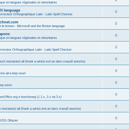
0
ique en langues régionales et minoritaires
ult language
0
rrecteur Orthographique Latin - Latin Spell Checker
technet.com
0
t le breton - Microsoft and the Breton language
Lapons
0
ique en langues régionales et minoritaires
0
recteur Orthographique Latin - Latin Spell Checker
0
gezh meziantoù all (frank a wirioù evit an darn vrasañ anezho)
0
où all a-bep seurt
0
bep seurt
0
enOffice.org e brezhoneg (1.1.x, 2.x ha 3.x)
0
h meziantoù all (frank a wirioù evit an darn vrasañ anezho)
0
ZIG Difazier