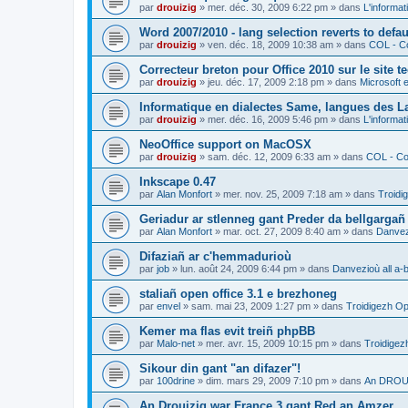
par
drouizig
»
mer. déc. 30, 2009 6:22 pm
» dans
L'informat
Word 2007/2010 - lang selection reverts to defa
par
drouizig
»
ven. déc. 18, 2009 10:38 am
» dans
COL - Co
Correcteur breton pour Office 2010 sur le site 
par
drouizig
»
jeu. déc. 17, 2009 2:18 pm
» dans
Microsoft e
Informatique en dialectes Same, langues des 
par
drouizig
»
mer. déc. 16, 2009 5:46 pm
» dans
L'informat
NeoOffice support on MacOSX
par
drouizig
»
sam. déc. 12, 2009 6:33 am
» dans
COL - Cor
Inkscape 0.47
par
Alan Monfort
»
mer. nov. 25, 2009 7:18 am
» dans
Troidi
Geriadur ar stlenneg gant Preder da bellgargañ
par
Alan Monfort
»
mar. oct. 27, 2009 8:40 am
» dans
Danvezi
Difaziañ ar c'hemmadurioù
par
job
»
lun. août 24, 2009 6:44 pm
» dans
Danvezioù all a-
staliañ open office 3.1 e brezhoneg
par
envel
»
sam. mai 23, 2009 1:27 pm
» dans
Troidigezh Op
Kemer ma flas evit treiñ phpBB
par
Malo-net
»
mer. avr. 15, 2009 10:15 pm
» dans
Troidigez
Sikour din gant "an difazer"!
par
100drine
»
dim. mars 29, 2009 7:10 pm
» dans
An DROUI
An Drouizig war France 3 gant Red an Amzer