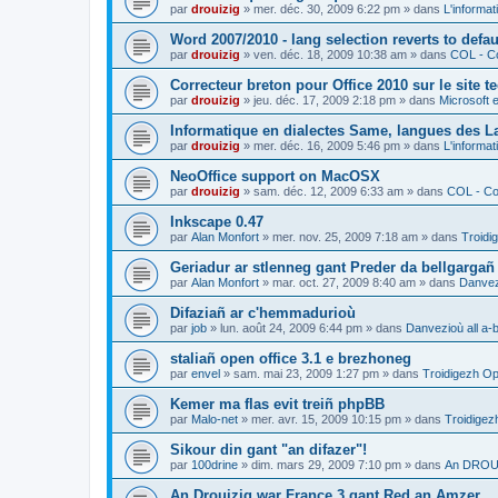
par
drouizig
»
mer. déc. 30, 2009 6:22 pm
» dans
L'informat
Word 2007/2010 - lang selection reverts to defa
par
drouizig
»
ven. déc. 18, 2009 10:38 am
» dans
COL - Co
Correcteur breton pour Office 2010 sur le site 
par
drouizig
»
jeu. déc. 17, 2009 2:18 pm
» dans
Microsoft e
Informatique en dialectes Same, langues des 
par
drouizig
»
mer. déc. 16, 2009 5:46 pm
» dans
L'informat
NeoOffice support on MacOSX
par
drouizig
»
sam. déc. 12, 2009 6:33 am
» dans
COL - Cor
Inkscape 0.47
par
Alan Monfort
»
mer. nov. 25, 2009 7:18 am
» dans
Troidi
Geriadur ar stlenneg gant Preder da bellgargañ
par
Alan Monfort
»
mar. oct. 27, 2009 8:40 am
» dans
Danvezi
Difaziañ ar c'hemmadurioù
par
job
»
lun. août 24, 2009 6:44 pm
» dans
Danvezioù all a-
staliañ open office 3.1 e brezhoneg
par
envel
»
sam. mai 23, 2009 1:27 pm
» dans
Troidigezh Op
Kemer ma flas evit treiñ phpBB
par
Malo-net
»
mer. avr. 15, 2009 10:15 pm
» dans
Troidigez
Sikour din gant "an difazer"!
par
100drine
»
dim. mars 29, 2009 7:10 pm
» dans
An DROUI
An Drouizig war France 3 gant Red an Amzer