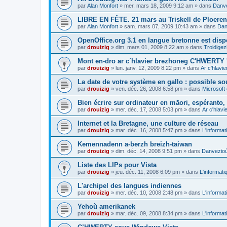
par
Alan Monfort
»
mer. mars 18, 2009 9:12 am
» dans
Danve
LIBRE EN FÊTE. 21 mars au Triskell de Ploeren
par
Alan Monfort
»
sam. mars 07, 2009 10:43 am
» dans
Dan
OpenOffice.org 3.1 en langue bretonne est disp
par
drouizig
»
dim. mars 01, 2009 8:22 am
» dans
Troidigez
Mont en-dro ar c´hlavier brezhoneg C'HWERTY 
par
drouizig
»
lun. janv. 12, 2009 8:22 pm
» dans
Ar c'hlav
La date de votre système en gallo : possible sou
par
drouizig
»
ven. déc. 26, 2008 6:58 pm
» dans
Microsoft 
Bien écrire sur ordinateur en māori, espéranto, g
par
drouizig
»
mer. déc. 17, 2008 5:03 pm
» dans
Ar c'hlav
Internet et la Bretagne, une culture de réseau
par
drouizig
»
mar. déc. 16, 2008 5:47 pm
» dans
L'informat
Kemennadenn a-berzh breizh-taiwan
par
drouizig
»
dim. déc. 14, 2008 9:51 pm
» dans
Danvezioù 
Liste des LIPs pour Vista
par
drouizig
»
jeu. déc. 11, 2008 6:09 pm
» dans
L'informati
L'archipel des langues indiennes
par
drouizig
»
mer. déc. 10, 2008 2:48 pm
» dans
L'informat
Yehoù amerikanek
par
drouizig
»
mar. déc. 09, 2008 8:34 pm
» dans
L'informat