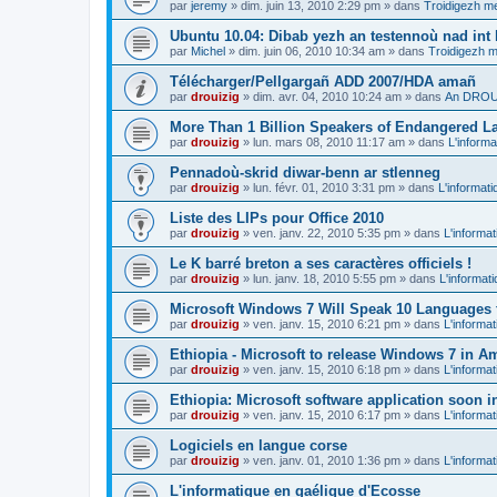
par
jeremy
»
dim. juin 13, 2010 2:29 pm
» dans
Troidigezh me
Ubuntu 10.04: Dibab yezh an testennoù nad int k
par
Michel
»
dim. juin 06, 2010 10:34 am
» dans
Troidigezh m
Télécharger/Pellgargañ ADD 2007/HDA amañ
par
drouizig
»
dim. avr. 04, 2010 10:24 am
» dans
An DROUI
More Than 1 Billion Speakers of Endangered L
par
drouizig
»
lun. mars 08, 2010 11:17 am
» dans
L'informa
Pennadoù-skrid diwar-benn ar stlenneg
par
drouizig
»
lun. févr. 01, 2010 3:31 pm
» dans
L'informati
Liste des LIPs pour Office 2010
par
drouizig
»
ven. janv. 22, 2010 5:35 pm
» dans
L'informat
Le K barré breton a ses caractères officiels !
par
drouizig
»
lun. janv. 18, 2010 5:55 pm
» dans
L'informat
Microsoft Windows 7 Will Speak 10 Languages 
par
drouizig
»
ven. janv. 15, 2010 6:21 pm
» dans
L'informat
Ethiopia - Microsoft to release Windows 7 in A
par
drouizig
»
ven. janv. 15, 2010 6:18 pm
» dans
L'informat
Ethiopia: Microsoft software application soon 
par
drouizig
»
ven. janv. 15, 2010 6:17 pm
» dans
L'informat
Logiciels en langue corse
par
drouizig
»
ven. janv. 01, 2010 1:36 pm
» dans
L'informat
L'informatique en gaélique d'Ecosse