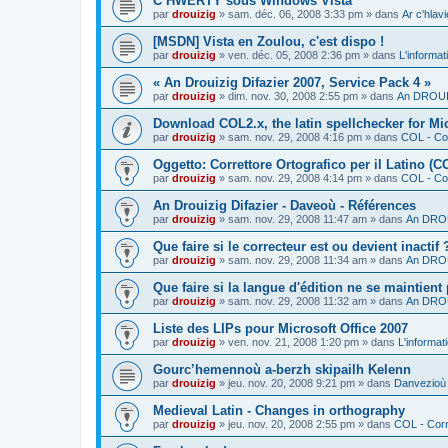
C’HWERTY sous Windows Vista
par
drouizig
»
sam. déc. 06, 2008 3:33 pm
» dans
Ar c'hla
[MSDN] Vista en Zoulou, c'est dispo !
par
drouizig
»
ven. déc. 05, 2008 2:36 pm
» dans
L'informat
« An Drouizig Difazier 2007, Service Pack 4 »
par
drouizig
»
dim. nov. 30, 2008 2:55 pm
» dans
An DROUIZ
Download COL2.x, the latin spellchecker for Mic
par
drouizig
»
sam. nov. 29, 2008 4:16 pm
» dans
COL - Cor
Oggetto: Correttore Ortografico per il Latino (C
par
drouizig
»
sam. nov. 29, 2008 4:14 pm
» dans
COL - Cor
An Drouizig Difazier - Daveoù - Références
par
drouizig
»
sam. nov. 29, 2008 11:47 am
» dans
An DROU
Que faire si le correcteur est ou devient inactif 
par
drouizig
»
sam. nov. 29, 2008 11:34 am
» dans
An DROU
Que faire si la langue d'édition ne se maintient
par
drouizig
»
sam. nov. 29, 2008 11:32 am
» dans
An DROU
Liste des LIPs pour Microsoft Office 2007
par
drouizig
»
ven. nov. 21, 2008 1:20 pm
» dans
L'informat
Gourc’hemennoù a-berzh skipailh Kelenn
par
drouizig
»
jeu. nov. 20, 2008 9:21 pm
» dans
Danvezioù 
Medieval Latin - Changes in orthography
par
drouizig
»
jeu. nov. 20, 2008 2:55 pm
» dans
COL - Corr