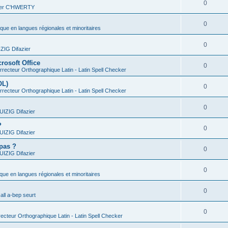
0
vier C'HWERTY
0
ique en langues régionales et minoritaires
0
IG Difazier
rosoft Office
0
recteur Orthographique Latin - Latin Spell Checker
OL)
0
recteur Orthographique Latin - Latin Spell Checker
0
IZIG Difazier
?
0
IZIG Difazier
 pas ?
0
IZIG Difazier
0
ique en langues régionales et minoritaires
0
all a-bep seurt
0
ecteur Orthographique Latin - Latin Spell Checker