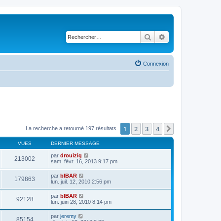
Rechercher
Recherche avancé
Connexion
1
2
3
4
Suivant
La recherche a retourné 197 résultats
VUES
DERNIER MESSAGE
par
drouizig
213002
sam. févr. 16, 2013 9:17 pm
par
bIBAR
179863
lun. juil. 12, 2010 2:56 pm
par
bIBAR
92128
lun. juin 28, 2010 8:14 pm
par
jeremy
85154