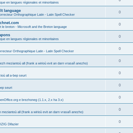
0
ique en langues régionales et minoritaires
ult language
0
rrecteur Orthographique Latin - Latin Spell Checker
technet.com
0
t le breton - Microsoft and the Breton language
Lapons
0
ique en langues régionales et minoritaires
0
recteur Orthographique Latin - Latin Spell Checker
0
gezh meziantoù all (frank a wirioù evit an darn vrasañ anezho)
0
où all a-bep seurt
0
bep seurt
0
enOffice.org e brezhoneg (1.1.x, 2.x ha 3.x)
0
h meziantoù all (frank a wirioù evit an darn vrasañ anezho)
0
ZIG Difazier