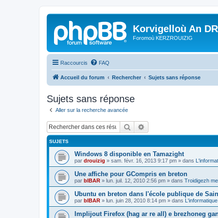
Korvigelloù An D
Foromoù KERZROUIZIG
Raccourcis
FAQ
Accueil du forum
Rechercher
Sujets sans réponse
Sujets sans réponse
Aller sur la recherche avancée
Rechercher
Recherche avancée
SUJETS
Windows 8 disponible en Tamazight
par
drouizig
»
sam. févr. 16, 2013 9:17 pm
» dans
L'informa
Une affiche pour GCompris en breton
par
bIBAR
»
lun. juil. 12, 2010 2:56 pm
» dans
Troidigezh mez
Ubuntu en breton dans l'école publique de Sain
par
bIBAR
»
lun. juin 28, 2010 8:14 pm
» dans
L'informatique
Implijout Firefox (hag ar re all) e brezhoneg ga