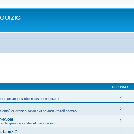
ROUIZIG
RÉPONSES
0
tique en langues régionales et minoritaires
0
iantoù all (frank a wirioù evit an darn vrasañ anezho)
t-Rvoal
0
 en langues régionales et minoritaires
nt Linux ?
0