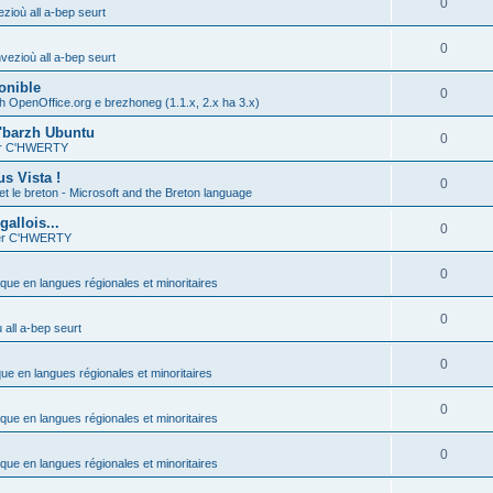
0
zioù all a-bep seurt
0
vezioù all a-bep seurt
onible
0
h OpenOffice.org e brezhoneg (1.1.x, 2.x ha 3.x)
'barzh Ubuntu
0
ier C'HWERTY
s Vista !
0
et le breton - Microsoft and the Breton language
allois...
0
ier C'HWERTY
0
ique en langues régionales et minoritaires
0
all a-bep seurt
0
que en langues régionales et minoritaires
0
ique en langues régionales et minoritaires
0
ique en langues régionales et minoritaires