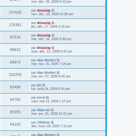
87477
mer. déc. 30, 2009 6:22 pm
par
drouizig
157635
ven. déc. 18, 2009 10:38 am
par
drouizig
176381
jeu. déc. 17, 2009 2:18 pm
par
drouizig
87535
mer. déc. 16, 2009 5:46 pm
par
drouizig
89915
sam. déc. 12, 2009 6:33 am
par
Alan Monfort
84974
mer. nov. 25, 2009 7:18 am
par
Alan Monfort
162259
mar. oct. 27, 2009 8:40 am
par
job
83498
lun. août 24, 2009 6:44 pm
par
envel
84762
sam. mai 23, 2009 1:27 pm
par
Malo-net
85355
mer. avr. 15, 2009 10:15 pm
par
100drine
84105
dim. mars 29, 2009 7:10 pm
par
Alan Monfort