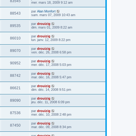
83545
mer. mars 18, 2009 9:12 am
par
Alan Monfort
88543
sam. mars 07, 2009 10:43 am
par
drouizig
89535
dim. mars 01, 2009 8:22 am
par
drouizig
86010
lun. janv. 12, 2009 8:22 pm
par
drouizig
89070
ven. déc. 26, 2008 6:58 pm
par
drouizig
90952
mer. déc. 17, 2008 5:03 pm
par
drouizig
88742
mar. déc. 16, 2008 5:47 pm
par
drouizig
86621
dim. déc. 14, 2008 9:51 pm
par
drouizig
89090
jeu. déc. 11, 2008 6:09 pm
par
drouizig
87536
mer. déc. 10, 2008 2:48 pm
par
drouizig
87450
mar. déc. 09, 2008 8:34 pm
par
drouizig