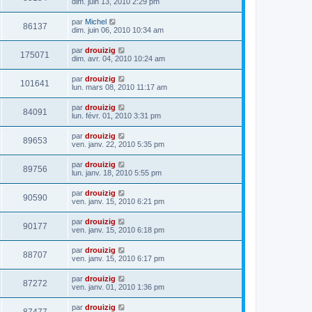
dim. juin 13, 2010 2:29 pm
par
Michel
86137
dim. juin 06, 2010 10:34 am
par
drouizig
175071
dim. avr. 04, 2010 10:24 am
par
drouizig
101641
lun. mars 08, 2010 11:17 am
par
drouizig
84091
lun. févr. 01, 2010 3:31 pm
par
drouizig
89653
ven. janv. 22, 2010 5:35 pm
par
drouizig
89756
lun. janv. 18, 2010 5:55 pm
par
drouizig
90590
ven. janv. 15, 2010 6:21 pm
par
drouizig
90177
ven. janv. 15, 2010 6:18 pm
par
drouizig
88707
ven. janv. 15, 2010 6:17 pm
par
drouizig
87272
ven. janv. 01, 2010 1:36 pm
par
drouizig