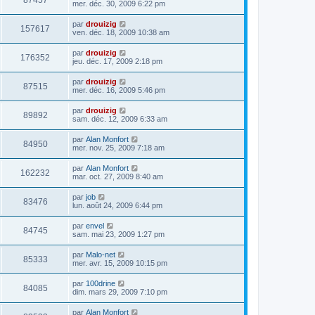
87457
mer. déc. 30, 2009 6:22 pm
par
drouizig
157617
ven. déc. 18, 2009 10:38 am
par
drouizig
176352
jeu. déc. 17, 2009 2:18 pm
par
drouizig
87515
mer. déc. 16, 2009 5:46 pm
par
drouizig
89892
sam. déc. 12, 2009 6:33 am
par
Alan Monfort
84950
mer. nov. 25, 2009 7:18 am
par
Alan Monfort
162232
mar. oct. 27, 2009 8:40 am
par
job
83476
lun. août 24, 2009 6:44 pm
par
envel
84745
sam. mai 23, 2009 1:27 pm
par
Malo-net
85333
mer. avr. 15, 2009 10:15 pm
par
100drine
84085
dim. mars 29, 2009 7:10 pm
par
Alan Monfort