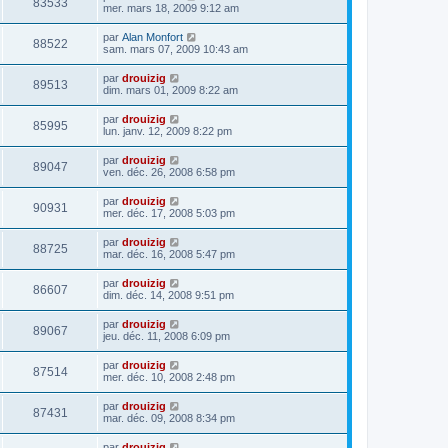
83533
mer. mars 18, 2009 9:12 am
par
Alan Monfort
88522
sam. mars 07, 2009 10:43 am
par
drouizig
89513
dim. mars 01, 2009 8:22 am
par
drouizig
85995
lun. janv. 12, 2009 8:22 pm
par
drouizig
89047
ven. déc. 26, 2008 6:58 pm
par
drouizig
90931
mer. déc. 17, 2008 5:03 pm
par
drouizig
88725
mar. déc. 16, 2008 5:47 pm
par
drouizig
86607
dim. déc. 14, 2008 9:51 pm
par
drouizig
89067
jeu. déc. 11, 2008 6:09 pm
par
drouizig
87514
mer. déc. 10, 2008 2:48 pm
par
drouizig
87431
mar. déc. 09, 2008 8:34 pm
par
drouizig