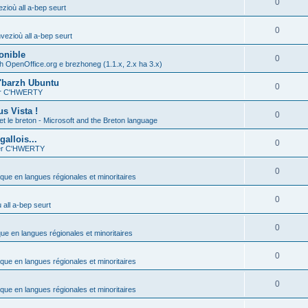
0
zioù all a-bep seurt
0
vezioù all a-bep seurt
onible
0
h OpenOffice.org e brezhoneg (1.1.x, 2.x ha 3.x)
'barzh Ubuntu
0
ier C'HWERTY
s Vista !
0
et le breton - Microsoft and the Breton language
allois...
0
ier C'HWERTY
0
ique en langues régionales et minoritaires
0
all a-bep seurt
0
que en langues régionales et minoritaires
0
ique en langues régionales et minoritaires
0
ique en langues régionales et minoritaires