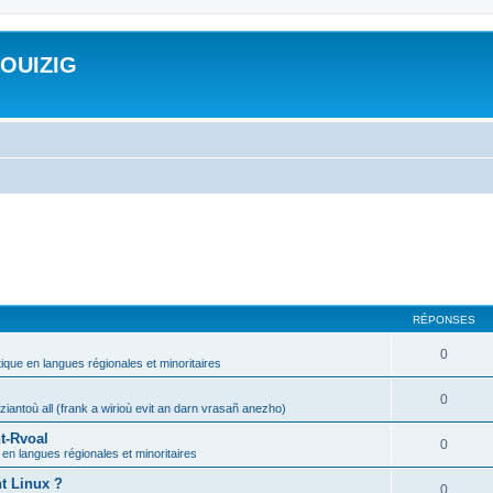
ROUIZIG
RÉPONSES
0
tique en langues régionales et minoritaires
0
iantoù all (frank a wirioù evit an darn vrasañ anezho)
t-Rvoal
0
 en langues régionales et minoritaires
nt Linux ?
0