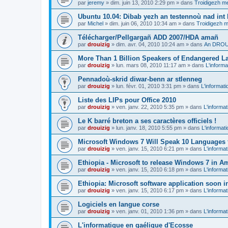
par
jeremy
»
dim. juin 13, 2010 2:29 pm
» dans
Troidigezh me
Ubuntu 10.04: Dibab yezh an testennoù nad int k
par
Michel
»
dim. juin 06, 2010 10:34 am
» dans
Troidigezh m
Télécharger/Pellgargañ ADD 2007/HDA amañ
par
drouizig
»
dim. avr. 04, 2010 10:24 am
» dans
An DROUI
More Than 1 Billion Speakers of Endangered L
par
drouizig
»
lun. mars 08, 2010 11:17 am
» dans
L'informa
Pennadoù-skrid diwar-benn ar stlenneg
par
drouizig
»
lun. févr. 01, 2010 3:31 pm
» dans
L'informati
Liste des LIPs pour Office 2010
par
drouizig
»
ven. janv. 22, 2010 5:35 pm
» dans
L'informat
Le K barré breton a ses caractères officiels !
par
drouizig
»
lun. janv. 18, 2010 5:55 pm
» dans
L'informat
Microsoft Windows 7 Will Speak 10 Languages 
par
drouizig
»
ven. janv. 15, 2010 6:21 pm
» dans
L'informat
Ethiopia - Microsoft to release Windows 7 in A
par
drouizig
»
ven. janv. 15, 2010 6:18 pm
» dans
L'informat
Ethiopia: Microsoft software application soon 
par
drouizig
»
ven. janv. 15, 2010 6:17 pm
» dans
L'informat
Logiciels en langue corse
par
drouizig
»
ven. janv. 01, 2010 1:36 pm
» dans
L'informat
L'informatique en gaélique d'Ecosse