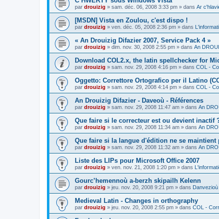
C’HWERTY sous Windows Vista
par
drouizig
»
sam. déc. 06, 2008 3:33 pm
» dans
Ar c'hla
[MSDN] Vista en Zoulou, c'est dispo !
par
drouizig
»
ven. déc. 05, 2008 2:36 pm
» dans
L'informat
« An Drouizig Difazier 2007, Service Pack 4 »
par
drouizig
»
dim. nov. 30, 2008 2:55 pm
» dans
An DROUIZ
Download COL2.x, the latin spellchecker for Mic
par
drouizig
»
sam. nov. 29, 2008 4:16 pm
» dans
COL - Cor
Oggetto: Correttore Ortografico per il Latino (C
par
drouizig
»
sam. nov. 29, 2008 4:14 pm
» dans
COL - Cor
An Drouizig Difazier - Daveoù - Références
par
drouizig
»
sam. nov. 29, 2008 11:47 am
» dans
An DROU
Que faire si le correcteur est ou devient inactif 
par
drouizig
»
sam. nov. 29, 2008 11:34 am
» dans
An DROU
Que faire si la langue d'édition ne se maintient
par
drouizig
»
sam. nov. 29, 2008 11:32 am
» dans
An DROU
Liste des LIPs pour Microsoft Office 2007
par
drouizig
»
ven. nov. 21, 2008 1:20 pm
» dans
L'informat
Gourc’hemennoù a-berzh skipailh Kelenn
par
drouizig
»
jeu. nov. 20, 2008 9:21 pm
» dans
Danvezioù 
Medieval Latin - Changes in orthography
par
drouizig
»
jeu. nov. 20, 2008 2:55 pm
» dans
COL - Corr