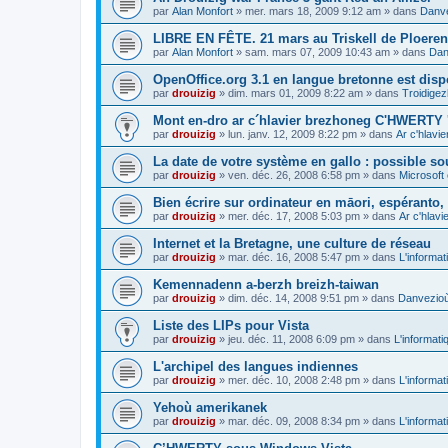
par
Alan Monfort
»
mer. mars 18, 2009 9:12 am
» dans
Danve
LIBRE EN FÊTE. 21 mars au Triskell de Ploeren
par
Alan Monfort
»
sam. mars 07, 2009 10:43 am
» dans
Dan
OpenOffice.org 3.1 en langue bretonne est disp
par
drouizig
»
dim. mars 01, 2009 8:22 am
» dans
Troidigez
Mont en-dro ar c´hlavier brezhoneg C'HWERTY 
par
drouizig
»
lun. janv. 12, 2009 8:22 pm
» dans
Ar c'hlav
La date de votre système en gallo : possible sou
par
drouizig
»
ven. déc. 26, 2008 6:58 pm
» dans
Microsoft 
Bien écrire sur ordinateur en māori, espéranto, g
par
drouizig
»
mer. déc. 17, 2008 5:03 pm
» dans
Ar c'hlav
Internet et la Bretagne, une culture de réseau
par
drouizig
»
mar. déc. 16, 2008 5:47 pm
» dans
L'informat
Kemennadenn a-berzh breizh-taiwan
par
drouizig
»
dim. déc. 14, 2008 9:51 pm
» dans
Danvezioù 
Liste des LIPs pour Vista
par
drouizig
»
jeu. déc. 11, 2008 6:09 pm
» dans
L'informati
L'archipel des langues indiennes
par
drouizig
»
mer. déc. 10, 2008 2:48 pm
» dans
L'informat
Yehoù amerikanek
par
drouizig
»
mar. déc. 09, 2008 8:34 pm
» dans
L'informat