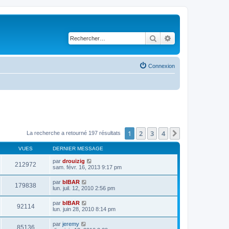
Rechercher
Recherche avancé
Connexion
1
2
3
4
Suivant
La recherche a retourné 197 résultats
VUES
DERNIER MESSAGE
par
drouizig
212972
sam. févr. 16, 2013 9:17 pm
par
bIBAR
179838
lun. juil. 12, 2010 2:56 pm
par
bIBAR
92114
lun. juin 28, 2010 8:14 pm
par
jeremy
85136