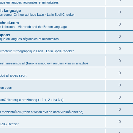
0
ique en langues régionales et minoritaires
ult language
0
rrecteur Orthographique Latin - Latin Spell Checker
technet.com
0
t le breton - Microsoft and the Breton language
Lapons
0
ique en langues régionales et minoritaires
0
recteur Orthographique Latin - Latin Spell Checker
0
gezh meziantoù all (frank a wirioù evit an darn vrasañ anezho)
0
où all a-bep seurt
0
bep seurt
0
enOffice.org e brezhoneg (1.1.x, 2.x ha 3.x)
0
h meziantoù all (frank a wirioù evit an darn vrasañ anezho)
0
ZIG Difazier