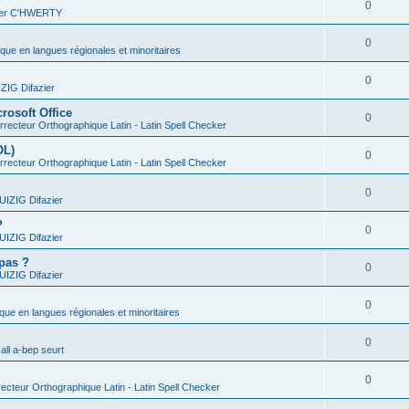
0
vier C'HWERTY
0
ique en langues régionales et minoritaires
0
IG Difazier
rosoft Office
0
recteur Orthographique Latin - Latin Spell Checker
OL)
0
recteur Orthographique Latin - Latin Spell Checker
0
IZIG Difazier
?
0
IZIG Difazier
 pas ?
0
IZIG Difazier
0
ique en langues régionales et minoritaires
0
all a-bep seurt
0
ecteur Orthographique Latin - Latin Spell Checker