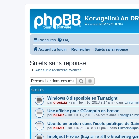
Korvigelloù An D
Foromoù KERZROUIZIG
Raccourcis
FAQ
Accueil du forum
Rechercher
Sujets sans réponse
Sujets sans réponse
Aller sur la recherche avancée
Rechercher
Recherche avancée
SUJETS
Windows 8 disponible en Tamazight
par
drouizig
»
sam. févr. 16, 2013 9:17 pm
» dans
L'informa
Une affiche pour GCompris en breton
par
bIBAR
»
lun. juil. 12, 2010 2:56 pm
» dans
Troidigezh mez
Ubuntu en breton dans l'école publique de Sain
par
bIBAR
»
lun. juin 28, 2010 8:14 pm
» dans
L'informatique
Implijout Firefox (hag ar re all) e brezhoneg ga