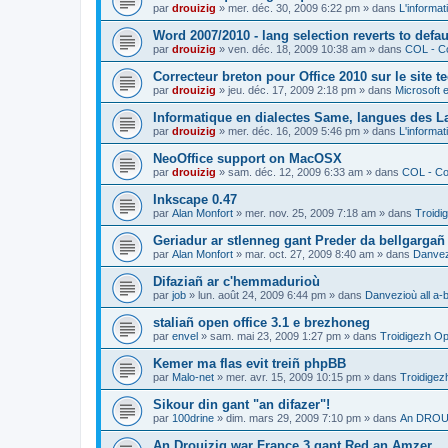
par
drouizig
»
mer. déc. 30, 2009 6:22 pm
» dans
L'informat
Word 2007/2010 - lang selection reverts to defa
par
drouizig
»
ven. déc. 18, 2009 10:38 am
» dans
COL - Co
Correcteur breton pour Office 2010 sur le site 
par
drouizig
»
jeu. déc. 17, 2009 2:18 pm
» dans
Microsoft e
Informatique en dialectes Same, langues des 
par
drouizig
»
mer. déc. 16, 2009 5:46 pm
» dans
L'informat
NeoOffice support on MacOSX
par
drouizig
»
sam. déc. 12, 2009 6:33 am
» dans
COL - Cor
Inkscape 0.47
par
Alan Monfort
»
mer. nov. 25, 2009 7:18 am
» dans
Troidi
Geriadur ar stlenneg gant Preder da bellgargañ
par
Alan Monfort
»
mar. oct. 27, 2009 8:40 am
» dans
Danvezi
Difaziañ ar c'hemmadurioù
par
job
»
lun. août 24, 2009 6:44 pm
» dans
Danvezioù all a-
staliañ open office 3.1 e brezhoneg
par
envel
»
sam. mai 23, 2009 1:27 pm
» dans
Troidigezh Op
Kemer ma flas evit treiñ phpBB
par
Malo-net
»
mer. avr. 15, 2009 10:15 pm
» dans
Troidigez
Sikour din gant "an difazer"!
par
100drine
»
dim. mars 29, 2009 7:10 pm
» dans
An DROUI
An Drouizig war France 3 gant Red an Amzer