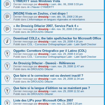
C’HWERTY sous Windows Vista
Dernier message par
drouizig
«
sam. déc. 06, 2008 3:33 pm
Publié dans
Ar c'hlavier C'HWERTY
[MSDN] Vista en Zoulou, c'est dispo !
Dernier message par
drouizig
«
ven. déc. 05, 2008 2:36 pm
Publié dans
L'informatique en langues régionales et minoritaires
« An Drouizig Difazier 2007, Service Pack 4 »
Dernier message par
drouizig
«
dim. nov. 30, 2008 2:55 pm
Publié dans
An DROUIZIG Difazier
Download COL2.x, the latin spellchecker for Microsoft Office
Dernier message par
drouizig
«
sam. nov. 29, 2008 4:16 pm
Publié dans
COL - Correcteur Orthographique Latin - Latin Spell Checker
Oggetto: Correttore Ortografico per il Latino (COL)
Dernier message par
drouizig
«
sam. nov. 29, 2008 4:14 pm
Publié dans
COL - Correcteur Orthographique Latin - Latin Spell Checker
An Drouizig Difazier - Daveoù - Références
Dernier message par
drouizig
«
sam. nov. 29, 2008 11:47 am
Publié dans
An DROUIZIG Difazier
Que faire si le correcteur est ou devient inactif ?
Dernier message par
drouizig
«
sam. nov. 29, 2008 11:34 am
Publié dans
An DROUIZIG Difazier
Que faire si la langue d'édition ne se maintient pas ?
Dernier message par
drouizig
«
sam. nov. 29, 2008 11:32 am
Publié dans
An DROUIZIG Difazier
Liste des LIPs pour Microsoft Office 2007
Dernier message par
drouizig
«
ven. nov. 21, 2008 1:20 pm