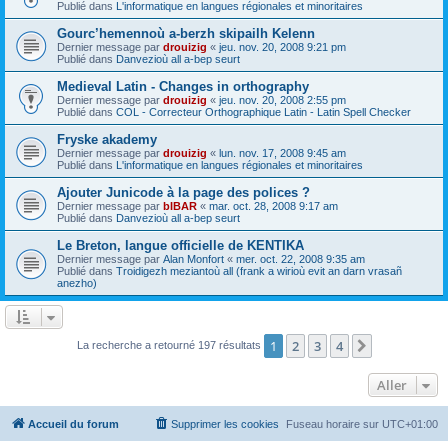
Publié dans
L'informatique en langues régionales et minoritaires
Gourc’hemennoù a-berzh skipailh Kelenn
Dernier message par
drouizig
«
jeu. nov. 20, 2008 9:21 pm
Publié dans
Danvezioù all a-bep seurt
Medieval Latin - Changes in orthography
Dernier message par
drouizig
«
jeu. nov. 20, 2008 2:55 pm
Publié dans
COL - Correcteur Orthographique Latin - Latin Spell Checker
Fryske akademy
Dernier message par
drouizig
«
lun. nov. 17, 2008 9:45 am
Publié dans
L'informatique en langues régionales et minoritaires
Ajouter Junicode à la page des polices ?
Dernier message par
bIBAR
«
mar. oct. 28, 2008 9:17 am
Publié dans
Danvezioù all a-bep seurt
Le Breton, langue officielle de KENTIKA
Dernier message par
Alan Monfort
«
mer. oct. 22, 2008 9:35 am
Publié dans
Troidigezh meziantoù all (frank a wirioù evit an darn vrasañ
anezho)
1
2
3
4
Suivant
La recherche a retourné 197 résultats
Aller
Accueil du forum
Supprimer les cookies
Fuseau horaire sur
UTC+01:00