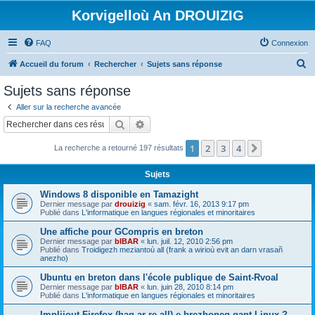
Korvigelloù An DROUIZIG
FAQ
Connexion
R
Accueil du forum
Rechercher
Sujets sans réponse
e
Sujets sans réponse
c
Aller sur la recherche avancée
h
Rechercher
Recherche avancée
e
1
2
3
4
Suivant
La recherche a retourné 197 résultats
r
c
Sujets
h
Windows 8 disponible en Tamazight
e
Dernier message par
drouizig
«
sam. févr. 16, 2013 9:17 pm
Publié dans
L'informatique en langues régionales et minoritaires
r
Une affiche pour GCompris en breton
Dernier message par
bIBAR
«
lun. juil. 12, 2010 2:56 pm
Publié dans
Troidigezh meziantoù all (frank a wirioù evit an darn vrasañ
anezho)
Ubuntu en breton dans l'école publique de Saint-Rvoal
Dernier message par
bIBAR
«
lun. juin 28, 2010 8:14 pm
Publié dans
L'informatique en langues régionales et minoritaires
Implijout Firefox (hag ar re all) e brezhoneg gant Linux ?