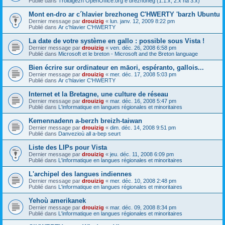
Publié dans
Troidigezh OpenOffice.org e brezhoneg (1.1.x, 2.x ha 3.x)
Mont en-dro ar c´hlavier brezhoneg C'HWERTY 'barzh Ubuntu
Dernier message par
drouizig
«
lun. janv. 12, 2009 8:22 pm
Publié dans
Ar c'hlavier C'HWERTY
La date de votre système en gallo : possible sous Vista !
Dernier message par
drouizig
«
ven. déc. 26, 2008 6:58 pm
Publié dans
Microsoft et le breton - Microsoft and the Breton language
Bien écrire sur ordinateur en māori, espéranto, gallois...
Dernier message par
drouizig
«
mer. déc. 17, 2008 5:03 pm
Publié dans
Ar c'hlavier C'HWERTY
Internet et la Bretagne, une culture de réseau
Dernier message par
drouizig
«
mar. déc. 16, 2008 5:47 pm
Publié dans
L'informatique en langues régionales et minoritaires
Kemennadenn a-berzh breizh-taiwan
Dernier message par
drouizig
«
dim. déc. 14, 2008 9:51 pm
Publié dans
Danvezioù all a-bep seurt
Liste des LIPs pour Vista
Dernier message par
drouizig
«
jeu. déc. 11, 2008 6:09 pm
Publié dans
L'informatique en langues régionales et minoritaires
L'archipel des langues indiennes
Dernier message par
drouizig
«
mer. déc. 10, 2008 2:48 pm
Publié dans
L'informatique en langues régionales et minoritaires
Yehoù amerikanek
Dernier message par
drouizig
«
mar. déc. 09, 2008 8:34 pm
Publié dans
L'informatique en langues régionales et minoritaires