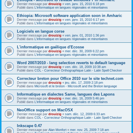
Dernier message par
drouizig
«
ven. janv. 15, 2010 6:18 pm
Publié dans
L'informatique en langues régionales et minoritaires
Ethiopia: Microsoft software application soon in Amharic
Dernier message par
drouizig
«
ven. janv. 15, 2010 6:17 pm
Publié dans
L'informatique en langues régionales et minoritaires
Logiciels en langue corse
Dernier message par
drouizig
«
ven. janv. 01, 2010 1:36 pm
Publié dans
L'informatique en langues régionales et minoritaires
L'informatique en gaélique d'Ecosse
Dernier message par
drouizig
«
mer. déc. 30, 2009 6:22 pm
Publié dans
L'informatique en langues régionales et minoritaires
Word 2007/2010 - lang selection reverts to default language
Dernier message par
drouizig
«
ven. déc. 18, 2009 10:38 am
Publié dans
COL - Correcteur Orthographique Latin - Latin Spell Checker
Correcteur breton pour Office 2010 sur le site technet.com
Dernier message par
drouizig
«
jeu. déc. 17, 2009 2:18 pm
Publié dans
Microsoft et le breton - Microsoft and the Breton language
Informatique en dialectes Same, langues des Lapons
Dernier message par
drouizig
«
mer. déc. 16, 2009 5:46 pm
Publié dans
L'informatique en langues régionales et minoritaires
NeoOffice support on MacOSX
Dernier message par
drouizig
«
sam. déc. 12, 2009 6:33 am
Publié dans
COL - Correcteur Orthographique Latin - Latin Spell Checker
Inkscape 0.47
Dernier message par
Alan Monfort
«
mer. nov. 25, 2009 7:18 am