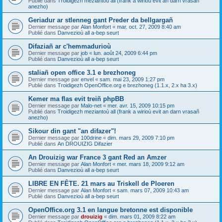
Publié dans
Troidigezh meziantoù all (frank a wirioù evit an darn vrasañ
anezho)
Geriadur ar stlenneg gant Preder da bellgargañ
Dernier message par
Alan Monfort
«
mar. oct. 27, 2009 8:40 am
Publié dans
Danvezioù all a-bep seurt
Difaziañ ar c'hemmadurioù
Dernier message par
job
«
lun. août 24, 2009 6:44 pm
Publié dans
Danvezioù all a-bep seurt
staliañ open office 3.1 e brezhoneg
Dernier message par
envel
«
sam. mai 23, 2009 1:27 pm
Publié dans
Troidigezh OpenOffice.org e brezhoneg (1.1.x, 2.x ha 3.x)
Kemer ma flas evit treiñ phpBB
Dernier message par
Malo-net
«
mer. avr. 15, 2009 10:15 pm
Publié dans
Troidigezh meziantoù all (frank a wirioù evit an darn vrasañ
anezho)
Sikour din gant "an difazer"!
Dernier message par
100drine
«
dim. mars 29, 2009 7:10 pm
Publié dans
An DROUIZIG Difazier
An Drouizig war France 3 gant Red an Amzer
Dernier message par
Alan Monfort
«
mer. mars 18, 2009 9:12 am
Publié dans
Danvezioù all a-bep seurt
LIBRE EN FÊTE. 21 mars au Triskell de Ploeren
Dernier message par
Alan Monfort
«
sam. mars 07, 2009 10:43 am
Publié dans
Danvezioù all a-bep seurt
OpenOffice.org 3.1 en langue bretonne est disponible
Dernier message par
drouizig
«
dim. mars 01, 2009 8:22 am