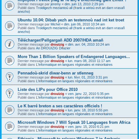
Dernier message par
jeremy
«
dim. juin 13, 2010 2:29 pm
Publié dans
Troidigezh meziantoù all (frank a wirioù evit an darn vrasañ
anezho)
Ubuntu 10.04: Dibab yezh an testennoù nad int ket troet
Dernier message par
Michel
«
dim. juin 06, 2010 10:34 am
Publié dans
Troidigezh meziantoù all (frank a wirioù evit an darn vrasañ
anezho)
Télécharger/Pellgargañ ADD 2007/HDA amañ
Dernier message par
drouizig
«
dim. avr. 04, 2010 10:24 am
Publié dans
An DROUIZIG Difazier
More Than 1 Billion Speakers of Endangered Languages...
Dernier message par
drouizig
«
lun. mars 08, 2010 11:17 am
Publié dans
L'informatique en langues régionales et minoritaires
Pennadoù-skrid diwar-benn ar stlenneg
Dernier message par
drouizig
«
lun. févr. 01, 2010 3:31 pm
Publié dans
L'informatique en langues régionales et minoritaires
Liste des LIPs pour Office 2010
Dernier message par
drouizig
«
ven. janv. 22, 2010 5:35 pm
Publié dans
L'informatique en langues régionales et minoritaires
Le K barré breton a ses caractères officiels !
Dernier message par
drouizig
«
lun. janv. 18, 2010 5:55 pm
Publié dans
L'informatique en langues régionales et minoritaires
Microsoft Windows 7 Will Speak 10 Languages from Africa
Dernier message par
drouizig
«
ven. janv. 15, 2010 6:21 pm
Publié dans
L'informatique en langues régionales et minoritaires
Ethiopia - Microsoft to release Windows 7 in Amharic