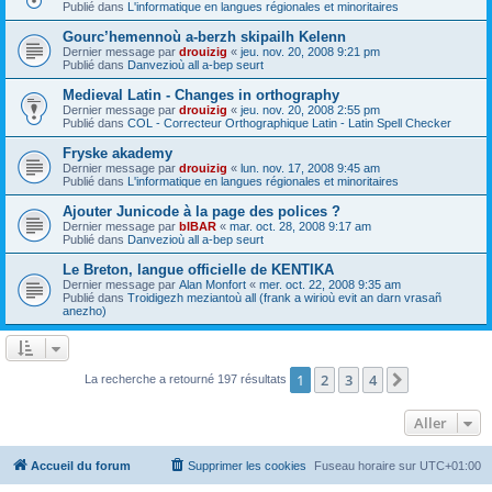
Publié dans
L'informatique en langues régionales et minoritaires
Gourc’hemennoù a-berzh skipailh Kelenn
Dernier message par
drouizig
«
jeu. nov. 20, 2008 9:21 pm
Publié dans
Danvezioù all a-bep seurt
Medieval Latin - Changes in orthography
Dernier message par
drouizig
«
jeu. nov. 20, 2008 2:55 pm
Publié dans
COL - Correcteur Orthographique Latin - Latin Spell Checker
Fryske akademy
Dernier message par
drouizig
«
lun. nov. 17, 2008 9:45 am
Publié dans
L'informatique en langues régionales et minoritaires
Ajouter Junicode à la page des polices ?
Dernier message par
bIBAR
«
mar. oct. 28, 2008 9:17 am
Publié dans
Danvezioù all a-bep seurt
Le Breton, langue officielle de KENTIKA
Dernier message par
Alan Monfort
«
mer. oct. 22, 2008 9:35 am
Publié dans
Troidigezh meziantoù all (frank a wirioù evit an darn vrasañ
anezho)
1
2
3
4
Suivant
La recherche a retourné 197 résultats
Aller
Accueil du forum
Supprimer les cookies
Fuseau horaire sur
UTC+01:00