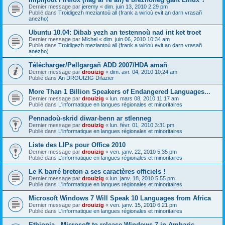
Dernier message par
jeremy
«
dim. juin 13, 2010 2:29 pm
Publié dans
Troidigezh meziantoù all (frank a wirioù evit an darn vrasañ
anezho)
Ubuntu 10.04: Dibab yezh an testennoù nad int ket troet
Dernier message par
Michel
«
dim. juin 06, 2010 10:34 am
Publié dans
Troidigezh meziantoù all (frank a wirioù evit an darn vrasañ
anezho)
Télécharger/Pellgargañ ADD 2007/HDA amañ
Dernier message par
drouizig
«
dim. avr. 04, 2010 10:24 am
Publié dans
An DROUIZIG Difazier
More Than 1 Billion Speakers of Endangered Languages...
Dernier message par
drouizig
«
lun. mars 08, 2010 11:17 am
Publié dans
L'informatique en langues régionales et minoritaires
Pennadoù-skrid diwar-benn ar stlenneg
Dernier message par
drouizig
«
lun. févr. 01, 2010 3:31 pm
Publié dans
L'informatique en langues régionales et minoritaires
Liste des LIPs pour Office 2010
Dernier message par
drouizig
«
ven. janv. 22, 2010 5:35 pm
Publié dans
L'informatique en langues régionales et minoritaires
Le K barré breton a ses caractères officiels !
Dernier message par
drouizig
«
lun. janv. 18, 2010 5:55 pm
Publié dans
L'informatique en langues régionales et minoritaires
Microsoft Windows 7 Will Speak 10 Languages from Africa
Dernier message par
drouizig
«
ven. janv. 15, 2010 6:21 pm
Publié dans
L'informatique en langues régionales et minoritaires
Ethiopia - Microsoft to release Windows 7 in Amharic