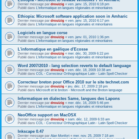
Dernier message par
drouizig
«
ven. janv. 15, 2010 6:18 pm
Publié dans
L'informatique en langues régionales et minoritaires
Ethiopia: Microsoft software application soon in Amharic
Dernier message par
drouizig
«
ven. janv. 15, 2010 6:17 pm
Publié dans
L'informatique en langues régionales et minoritaires
Logiciels en langue corse
Dernier message par
drouizig
«
ven. janv. 01, 2010 1:36 pm
Publié dans
L'informatique en langues régionales et minoritaires
L'informatique en gaélique d'Ecosse
Dernier message par
drouizig
«
mer. déc. 30, 2009 6:22 pm
Publié dans
L'informatique en langues régionales et minoritaires
Word 2007/2010 - lang selection reverts to default language
Dernier message par
drouizig
«
ven. déc. 18, 2009 10:38 am
Publié dans
COL - Correcteur Orthographique Latin - Latin Spell Checker
Correcteur breton pour Office 2010 sur le site technet.com
Dernier message par
drouizig
«
jeu. déc. 17, 2009 2:18 pm
Publié dans
Microsoft et le breton - Microsoft and the Breton language
Informatique en dialectes Same, langues des Lapons
Dernier message par
drouizig
«
mer. déc. 16, 2009 5:46 pm
Publié dans
L'informatique en langues régionales et minoritaires
NeoOffice support on MacOSX
Dernier message par
drouizig
«
sam. déc. 12, 2009 6:33 am
Publié dans
COL - Correcteur Orthographique Latin - Latin Spell Checker
Inkscape 0.47
Dernier message par
Alan Monfort
«
mer. nov. 25, 2009 7:18 am