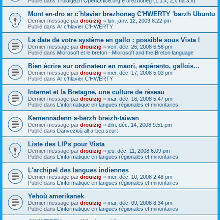
Publié dans
Troidigezh OpenOffice.org e brezhoneg (1.1.x, 2.x ha 3.x)
Mont en-dro ar c´hlavier brezhoneg C'HWERTY 'barzh Ubuntu
Dernier message par
drouizig
«
lun. janv. 12, 2009 8:22 pm
Publié dans
Ar c'hlavier C'HWERTY
La date de votre système en gallo : possible sous Vista !
Dernier message par
drouizig
«
ven. déc. 26, 2008 6:58 pm
Publié dans
Microsoft et le breton - Microsoft and the Breton language
Bien écrire sur ordinateur en māori, espéranto, gallois...
Dernier message par
drouizig
«
mer. déc. 17, 2008 5:03 pm
Publié dans
Ar c'hlavier C'HWERTY
Internet et la Bretagne, une culture de réseau
Dernier message par
drouizig
«
mar. déc. 16, 2008 5:47 pm
Publié dans
L'informatique en langues régionales et minoritaires
Kemennadenn a-berzh breizh-taiwan
Dernier message par
drouizig
«
dim. déc. 14, 2008 9:51 pm
Publié dans
Danvezioù all a-bep seurt
Liste des LIPs pour Vista
Dernier message par
drouizig
«
jeu. déc. 11, 2008 6:09 pm
Publié dans
L'informatique en langues régionales et minoritaires
L'archipel des langues indiennes
Dernier message par
drouizig
«
mer. déc. 10, 2008 2:48 pm
Publié dans
L'informatique en langues régionales et minoritaires
Yehoù amerikanek
Dernier message par
drouizig
«
mar. déc. 09, 2008 8:34 pm
Publié dans
L'informatique en langues régionales et minoritaires