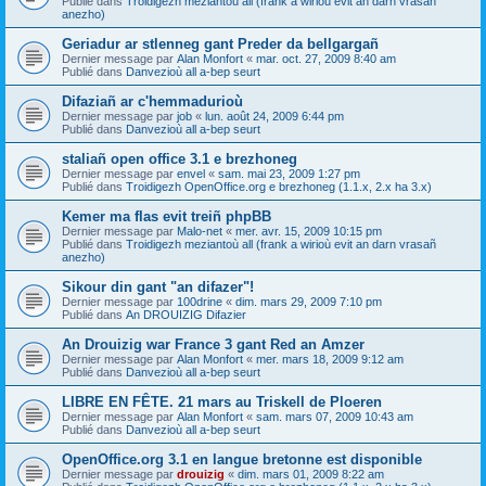
Publié dans
Troidigezh meziantoù all (frank a wirioù evit an darn vrasañ
anezho)
Geriadur ar stlenneg gant Preder da bellgargañ
Dernier message par
Alan Monfort
«
mar. oct. 27, 2009 8:40 am
Publié dans
Danvezioù all a-bep seurt
Difaziañ ar c'hemmadurioù
Dernier message par
job
«
lun. août 24, 2009 6:44 pm
Publié dans
Danvezioù all a-bep seurt
staliañ open office 3.1 e brezhoneg
Dernier message par
envel
«
sam. mai 23, 2009 1:27 pm
Publié dans
Troidigezh OpenOffice.org e brezhoneg (1.1.x, 2.x ha 3.x)
Kemer ma flas evit treiñ phpBB
Dernier message par
Malo-net
«
mer. avr. 15, 2009 10:15 pm
Publié dans
Troidigezh meziantoù all (frank a wirioù evit an darn vrasañ
anezho)
Sikour din gant "an difazer"!
Dernier message par
100drine
«
dim. mars 29, 2009 7:10 pm
Publié dans
An DROUIZIG Difazier
An Drouizig war France 3 gant Red an Amzer
Dernier message par
Alan Monfort
«
mer. mars 18, 2009 9:12 am
Publié dans
Danvezioù all a-bep seurt
LIBRE EN FÊTE. 21 mars au Triskell de Ploeren
Dernier message par
Alan Monfort
«
sam. mars 07, 2009 10:43 am
Publié dans
Danvezioù all a-bep seurt
OpenOffice.org 3.1 en langue bretonne est disponible
Dernier message par
drouizig
«
dim. mars 01, 2009 8:22 am