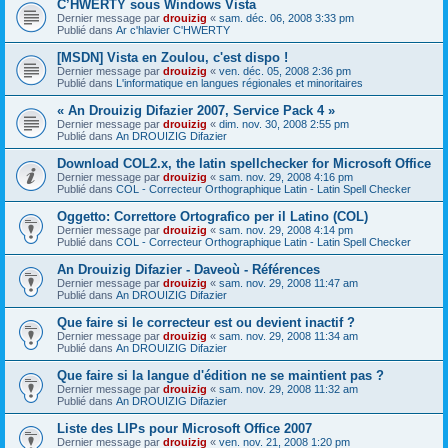
C’HWERTY sous Windows Vista
Dernier message par
drouizig
«
sam. déc. 06, 2008 3:33 pm
Publié dans
Ar c'hlavier C'HWERTY
[MSDN] Vista en Zoulou, c'est dispo !
Dernier message par
drouizig
«
ven. déc. 05, 2008 2:36 pm
Publié dans
L'informatique en langues régionales et minoritaires
« An Drouizig Difazier 2007, Service Pack 4 »
Dernier message par
drouizig
«
dim. nov. 30, 2008 2:55 pm
Publié dans
An DROUIZIG Difazier
Download COL2.x, the latin spellchecker for Microsoft Office
Dernier message par
drouizig
«
sam. nov. 29, 2008 4:16 pm
Publié dans
COL - Correcteur Orthographique Latin - Latin Spell Checker
Oggetto: Correttore Ortografico per il Latino (COL)
Dernier message par
drouizig
«
sam. nov. 29, 2008 4:14 pm
Publié dans
COL - Correcteur Orthographique Latin - Latin Spell Checker
An Drouizig Difazier - Daveoù - Références
Dernier message par
drouizig
«
sam. nov. 29, 2008 11:47 am
Publié dans
An DROUIZIG Difazier
Que faire si le correcteur est ou devient inactif ?
Dernier message par
drouizig
«
sam. nov. 29, 2008 11:34 am
Publié dans
An DROUIZIG Difazier
Que faire si la langue d'édition ne se maintient pas ?
Dernier message par
drouizig
«
sam. nov. 29, 2008 11:32 am
Publié dans
An DROUIZIG Difazier
Liste des LIPs pour Microsoft Office 2007
Dernier message par
drouizig
«
ven. nov. 21, 2008 1:20 pm