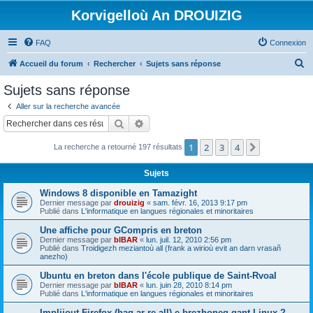
Korvigelloù An DROUIZIG
FAQ
Connexion
R
Accueil du forum
Rechercher
Sujets sans réponse
e
Sujets sans réponse
c
Aller sur la recherche avancée
h
Rechercher
Recherche avancée
e
1
2
3
4
Suivant
La recherche a retourné 197 résultats
r
c
Sujets
h
Windows 8 disponible en Tamazight
e
Dernier message par
drouizig
«
sam. févr. 16, 2013 9:17 pm
Publié dans
L'informatique en langues régionales et minoritaires
r
Une affiche pour GCompris en breton
Dernier message par
bIBAR
«
lun. juil. 12, 2010 2:56 pm
Publié dans
Troidigezh meziantoù all (frank a wirioù evit an darn vrasañ
anezho)
Ubuntu en breton dans l'école publique de Saint-Rvoal
Dernier message par
bIBAR
«
lun. juin 28, 2010 8:14 pm
Publié dans
L'informatique en langues régionales et minoritaires
Implijout Firefox (hag ar re all) e brezhoneg gant Linux ?