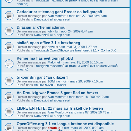
Publié dans
Troidigezh meziantoù all (frank a wirioù evit an darn vrasañ
anezho)
Geriadur ar stlenneg gant Preder da bellgargañ
Dernier message par
Alan Monfort
«
mar. oct. 27, 2009 8:40 am
Publié dans
Danvezioù all a-bep seurt
Difaziañ ar c'hemmadurioù
Dernier message par
job
«
lun. août 24, 2009 6:44 pm
Publié dans
Danvezioù all a-bep seurt
staliañ open office 3.1 e brezhoneg
Dernier message par
envel
«
sam. mai 23, 2009 1:27 pm
Publié dans
Troidigezh OpenOffice.org e brezhoneg (1.1.x, 2.x ha 3.x)
Kemer ma flas evit treiñ phpBB
Dernier message par
Malo-net
«
mer. avr. 15, 2009 10:15 pm
Publié dans
Troidigezh meziantoù all (frank a wirioù evit an darn vrasañ
anezho)
Sikour din gant "an difazer"!
Dernier message par
100drine
«
dim. mars 29, 2009 7:10 pm
Publié dans
An DROUIZIG Difazier
An Drouizig war France 3 gant Red an Amzer
Dernier message par
Alan Monfort
«
mer. mars 18, 2009 9:12 am
Publié dans
Danvezioù all a-bep seurt
LIBRE EN FÊTE. 21 mars au Triskell de Ploeren
Dernier message par
Alan Monfort
«
sam. mars 07, 2009 10:43 am
Publié dans
Danvezioù all a-bep seurt
OpenOffice.org 3.1 en langue bretonne est disponible
Dernier message par
drouizig
«
dim. mars 01, 2009 8:22 am