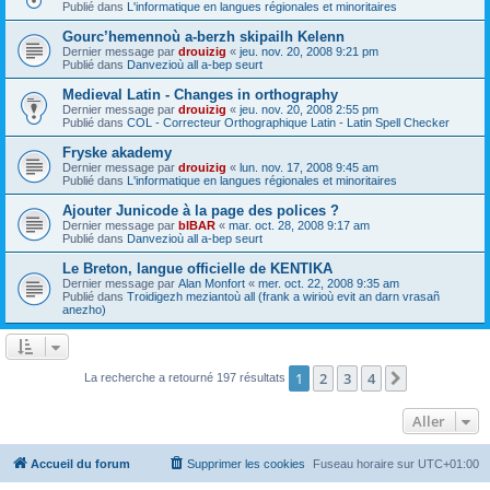
Publié dans
L'informatique en langues régionales et minoritaires
Gourc’hemennoù a-berzh skipailh Kelenn
Dernier message par
drouizig
«
jeu. nov. 20, 2008 9:21 pm
Publié dans
Danvezioù all a-bep seurt
Medieval Latin - Changes in orthography
Dernier message par
drouizig
«
jeu. nov. 20, 2008 2:55 pm
Publié dans
COL - Correcteur Orthographique Latin - Latin Spell Checker
Fryske akademy
Dernier message par
drouizig
«
lun. nov. 17, 2008 9:45 am
Publié dans
L'informatique en langues régionales et minoritaires
Ajouter Junicode à la page des polices ?
Dernier message par
bIBAR
«
mar. oct. 28, 2008 9:17 am
Publié dans
Danvezioù all a-bep seurt
Le Breton, langue officielle de KENTIKA
Dernier message par
Alan Monfort
«
mer. oct. 22, 2008 9:35 am
Publié dans
Troidigezh meziantoù all (frank a wirioù evit an darn vrasañ
anezho)
1
2
3
4
Suivant
La recherche a retourné 197 résultats
Aller
Accueil du forum
Supprimer les cookies
Fuseau horaire sur
UTC+01:00