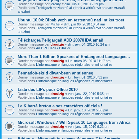
Dernier message par
jeremy
«
dim. juin 13, 2010 2:29 pm
Publié dans
Troidigezh meziantoù all (frank a wirioù evit an darn vrasañ
anezho)
Ubuntu 10.04: Dibab yezh an testennoù nad int ket troet
Dernier message par
Michel
«
dim. juin 06, 2010 10:34 am
Publié dans
Troidigezh meziantoù all (frank a wirioù evit an darn vrasañ
anezho)
Télécharger/Pellgargañ ADD 2007/HDA amañ
Dernier message par
drouizig
«
dim. avr. 04, 2010 10:24 am
Publié dans
An DROUIZIG Difazier
More Than 1 Billion Speakers of Endangered Languages...
Dernier message par
drouizig
«
lun. mars 08, 2010 11:17 am
Publié dans
L'informatique en langues régionales et minoritaires
Pennadoù-skrid diwar-benn ar stlenneg
Dernier message par
drouizig
«
lun. févr. 01, 2010 3:31 pm
Publié dans
L'informatique en langues régionales et minoritaires
Liste des LIPs pour Office 2010
Dernier message par
drouizig
«
ven. janv. 22, 2010 5:35 pm
Publié dans
L'informatique en langues régionales et minoritaires
Le K barré breton a ses caractères officiels !
Dernier message par
drouizig
«
lun. janv. 18, 2010 5:55 pm
Publié dans
L'informatique en langues régionales et minoritaires
Microsoft Windows 7 Will Speak 10 Languages from Africa
Dernier message par
drouizig
«
ven. janv. 15, 2010 6:21 pm
Publié dans
L'informatique en langues régionales et minoritaires
Ethiopia - Microsoft to release Windows 7 in Amharic