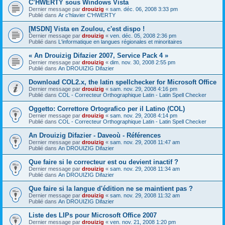
C’HWERTY sous Windows Vista
Dernier message par
drouizig
«
sam. déc. 06, 2008 3:33 pm
Publié dans
Ar c'hlavier C'HWERTY
[MSDN] Vista en Zoulou, c'est dispo !
Dernier message par
drouizig
«
ven. déc. 05, 2008 2:36 pm
Publié dans
L'informatique en langues régionales et minoritaires
« An Drouizig Difazier 2007, Service Pack 4 »
Dernier message par
drouizig
«
dim. nov. 30, 2008 2:55 pm
Publié dans
An DROUIZIG Difazier
Download COL2.x, the latin spellchecker for Microsoft Office
Dernier message par
drouizig
«
sam. nov. 29, 2008 4:16 pm
Publié dans
COL - Correcteur Orthographique Latin - Latin Spell Checker
Oggetto: Correttore Ortografico per il Latino (COL)
Dernier message par
drouizig
«
sam. nov. 29, 2008 4:14 pm
Publié dans
COL - Correcteur Orthographique Latin - Latin Spell Checker
An Drouizig Difazier - Daveoù - Références
Dernier message par
drouizig
«
sam. nov. 29, 2008 11:47 am
Publié dans
An DROUIZIG Difazier
Que faire si le correcteur est ou devient inactif ?
Dernier message par
drouizig
«
sam. nov. 29, 2008 11:34 am
Publié dans
An DROUIZIG Difazier
Que faire si la langue d'édition ne se maintient pas ?
Dernier message par
drouizig
«
sam. nov. 29, 2008 11:32 am
Publié dans
An DROUIZIG Difazier
Liste des LIPs pour Microsoft Office 2007
Dernier message par
drouizig
«
ven. nov. 21, 2008 1:20 pm