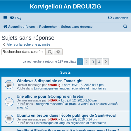
Korvigelloù An DROUIZIG
FAQ
Connexion
R
Accueil du forum
Rechercher
Sujets sans réponse
e
Sujets sans réponse
c
Aller sur la recherche avancée
h
Rechercher
Recherche avancée
e
1
2
3
4
Suivant
La recherche a retourné 197 résultats
r
c
Sujets
h
Windows 8 disponible en Tamazight
e
Dernier message par
drouizig
«
sam. févr. 16, 2013 9:17 pm
Publié dans
L'informatique en langues régionales et minoritaires
r
Une affiche pour GCompris en breton
Dernier message par
bIBAR
«
lun. juil. 12, 2010 2:56 pm
Publié dans
Troidigezh meziantoù all (frank a wirioù evit an darn vrasañ
anezho)
Ubuntu en breton dans l'école publique de Saint-Rvoal
Dernier message par
bIBAR
«
lun. juin 28, 2010 8:14 pm
Publié dans
L'informatique en langues régionales et minoritaires
Implijout Firefox (hag ar re all) e brezhoneg gant Linux ?