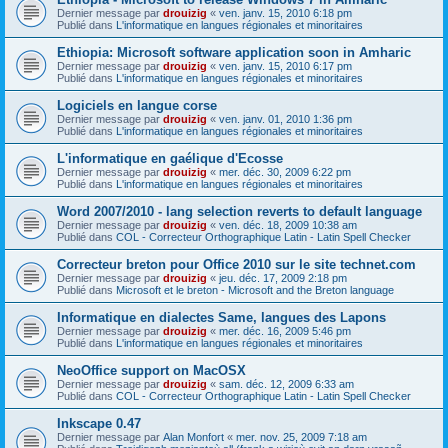
Dernier message par
drouizig
«
ven. janv. 15, 2010 6:18 pm
Publié dans
L'informatique en langues régionales et minoritaires
Ethiopia: Microsoft software application soon in Amharic
Dernier message par
drouizig
«
ven. janv. 15, 2010 6:17 pm
Publié dans
L'informatique en langues régionales et minoritaires
Logiciels en langue corse
Dernier message par
drouizig
«
ven. janv. 01, 2010 1:36 pm
Publié dans
L'informatique en langues régionales et minoritaires
L'informatique en gaélique d'Ecosse
Dernier message par
drouizig
«
mer. déc. 30, 2009 6:22 pm
Publié dans
L'informatique en langues régionales et minoritaires
Word 2007/2010 - lang selection reverts to default language
Dernier message par
drouizig
«
ven. déc. 18, 2009 10:38 am
Publié dans
COL - Correcteur Orthographique Latin - Latin Spell Checker
Correcteur breton pour Office 2010 sur le site technet.com
Dernier message par
drouizig
«
jeu. déc. 17, 2009 2:18 pm
Publié dans
Microsoft et le breton - Microsoft and the Breton language
Informatique en dialectes Same, langues des Lapons
Dernier message par
drouizig
«
mer. déc. 16, 2009 5:46 pm
Publié dans
L'informatique en langues régionales et minoritaires
NeoOffice support on MacOSX
Dernier message par
drouizig
«
sam. déc. 12, 2009 6:33 am
Publié dans
COL - Correcteur Orthographique Latin - Latin Spell Checker
Inkscape 0.47
Dernier message par
Alan Monfort
«
mer. nov. 25, 2009 7:18 am