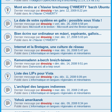
Publié dans
Troidigezh OpenOffice.org e brezhoneg (1.1.x, 2.x ha 3.x)
Mont en-dro ar c´hlavier brezhoneg C'HWERTY 'barzh Ubuntu
Dernier message par
drouizig
«
lun. janv. 12, 2009 8:22 pm
Publié dans
Ar c'hlavier C'HWERTY
La date de votre système en gallo : possible sous Vista !
Dernier message par
drouizig
«
ven. déc. 26, 2008 6:58 pm
Publié dans
Microsoft et le breton - Microsoft and the Breton language
Bien écrire sur ordinateur en māori, espéranto, gallois...
Dernier message par
drouizig
«
mer. déc. 17, 2008 5:03 pm
Publié dans
Ar c'hlavier C'HWERTY
Internet et la Bretagne, une culture de réseau
Dernier message par
drouizig
«
mar. déc. 16, 2008 5:47 pm
Publié dans
L'informatique en langues régionales et minoritaires
Kemennadenn a-berzh breizh-taiwan
Dernier message par
drouizig
«
dim. déc. 14, 2008 9:51 pm
Publié dans
Danvezioù all a-bep seurt
Liste des LIPs pour Vista
Dernier message par
drouizig
«
jeu. déc. 11, 2008 6:09 pm
Publié dans
L'informatique en langues régionales et minoritaires
L'archipel des langues indiennes
Dernier message par
drouizig
«
mer. déc. 10, 2008 2:48 pm
Publié dans
L'informatique en langues régionales et minoritaires
Yehoù amerikanek
Dernier message par
drouizig
«
mar. déc. 09, 2008 8:34 pm
Publié dans
L'informatique en langues régionales et minoritaires