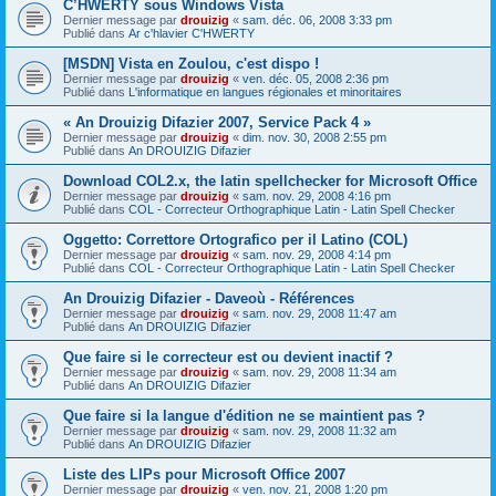
C’HWERTY sous Windows Vista
Dernier message par
drouizig
«
sam. déc. 06, 2008 3:33 pm
Publié dans
Ar c'hlavier C'HWERTY
[MSDN] Vista en Zoulou, c'est dispo !
Dernier message par
drouizig
«
ven. déc. 05, 2008 2:36 pm
Publié dans
L'informatique en langues régionales et minoritaires
« An Drouizig Difazier 2007, Service Pack 4 »
Dernier message par
drouizig
«
dim. nov. 30, 2008 2:55 pm
Publié dans
An DROUIZIG Difazier
Download COL2.x, the latin spellchecker for Microsoft Office
Dernier message par
drouizig
«
sam. nov. 29, 2008 4:16 pm
Publié dans
COL - Correcteur Orthographique Latin - Latin Spell Checker
Oggetto: Correttore Ortografico per il Latino (COL)
Dernier message par
drouizig
«
sam. nov. 29, 2008 4:14 pm
Publié dans
COL - Correcteur Orthographique Latin - Latin Spell Checker
An Drouizig Difazier - Daveoù - Références
Dernier message par
drouizig
«
sam. nov. 29, 2008 11:47 am
Publié dans
An DROUIZIG Difazier
Que faire si le correcteur est ou devient inactif ?
Dernier message par
drouizig
«
sam. nov. 29, 2008 11:34 am
Publié dans
An DROUIZIG Difazier
Que faire si la langue d'édition ne se maintient pas ?
Dernier message par
drouizig
«
sam. nov. 29, 2008 11:32 am
Publié dans
An DROUIZIG Difazier
Liste des LIPs pour Microsoft Office 2007
Dernier message par
drouizig
«
ven. nov. 21, 2008 1:20 pm