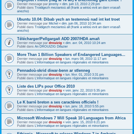
Dernier message par
jeremy
«
dim. juin 13, 2010 2:29 pm
Publié dans
Troidigezh meziantoù all (frank a wirioù evit an darn vrasañ
anezho)
Ubuntu 10.04: Dibab yezh an testennoù nad int ket troet
Dernier message par
Michel
«
dim. juin 06, 2010 10:34 am
Publié dans
Troidigezh meziantoù all (frank a wirioù evit an darn vrasañ
anezho)
Télécharger/Pellgargañ ADD 2007/HDA amañ
Dernier message par
drouizig
«
dim. avr. 04, 2010 10:24 am
Publié dans
An DROUIZIG Difazier
More Than 1 Billion Speakers of Endangered Languages...
Dernier message par
drouizig
«
lun. mars 08, 2010 11:17 am
Publié dans
L'informatique en langues régionales et minoritaires
Pennadoù-skrid diwar-benn ar stlenneg
Dernier message par
drouizig
«
lun. févr. 01, 2010 3:31 pm
Publié dans
L'informatique en langues régionales et minoritaires
Liste des LIPs pour Office 2010
Dernier message par
drouizig
«
ven. janv. 22, 2010 5:35 pm
Publié dans
L'informatique en langues régionales et minoritaires
Le K barré breton a ses caractères officiels !
Dernier message par
drouizig
«
lun. janv. 18, 2010 5:55 pm
Publié dans
L'informatique en langues régionales et minoritaires
Microsoft Windows 7 Will Speak 10 Languages from Africa
Dernier message par
drouizig
«
ven. janv. 15, 2010 6:21 pm
Publié dans
L'informatique en langues régionales et minoritaires
Ethiopia - Microsoft to release Windows 7 in Amharic