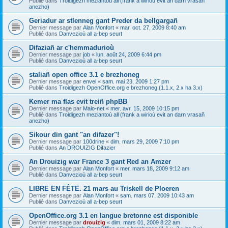
Publié dans
Troidigezh meziantoù all (frank a wirioù evit an darn vrasañ
anezho)
Geriadur ar stlenneg gant Preder da bellgargañ
Dernier message par
Alan Monfort
«
mar. oct. 27, 2009 8:40 am
Publié dans
Danvezioù all a-bep seurt
Difaziañ ar c'hemmadurioù
Dernier message par
job
«
lun. août 24, 2009 6:44 pm
Publié dans
Danvezioù all a-bep seurt
staliañ open office 3.1 e brezhoneg
Dernier message par
envel
«
sam. mai 23, 2009 1:27 pm
Publié dans
Troidigezh OpenOffice.org e brezhoneg (1.1.x, 2.x ha 3.x)
Kemer ma flas evit treiñ phpBB
Dernier message par
Malo-net
«
mer. avr. 15, 2009 10:15 pm
Publié dans
Troidigezh meziantoù all (frank a wirioù evit an darn vrasañ
anezho)
Sikour din gant "an difazer"!
Dernier message par
100drine
«
dim. mars 29, 2009 7:10 pm
Publié dans
An DROUIZIG Difazier
An Drouizig war France 3 gant Red an Amzer
Dernier message par
Alan Monfort
«
mer. mars 18, 2009 9:12 am
Publié dans
Danvezioù all a-bep seurt
LIBRE EN FÊTE. 21 mars au Triskell de Ploeren
Dernier message par
Alan Monfort
«
sam. mars 07, 2009 10:43 am
Publié dans
Danvezioù all a-bep seurt
OpenOffice.org 3.1 en langue bretonne est disponible
Dernier message par
drouizig
«
dim. mars 01, 2009 8:22 am