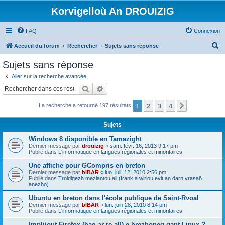
Korvigelloù An DROUIZIG
FAQ
Connexion
R
Accueil du forum
Rechercher
Sujets sans réponse
e
Sujets sans réponse
c
Aller sur la recherche avancée
h
Rechercher
Recherche avancée
e
1
2
3
4
Suivant
La recherche a retourné 197 résultats
r
c
Sujets
h
Windows 8 disponible en Tamazight
e
Dernier message par
drouizig
«
sam. févr. 16, 2013 9:17 pm
Publié dans
L'informatique en langues régionales et minoritaires
r
Une affiche pour GCompris en breton
Dernier message par
bIBAR
«
lun. juil. 12, 2010 2:56 pm
Publié dans
Troidigezh meziantoù all (frank a wirioù evit an darn vrasañ
anezho)
Ubuntu en breton dans l'école publique de Saint-Rvoal
Dernier message par
bIBAR
«
lun. juin 28, 2010 8:14 pm
Publié dans
L'informatique en langues régionales et minoritaires
Implijout Firefox (hag ar re all) e brezhoneg gant Linux ?