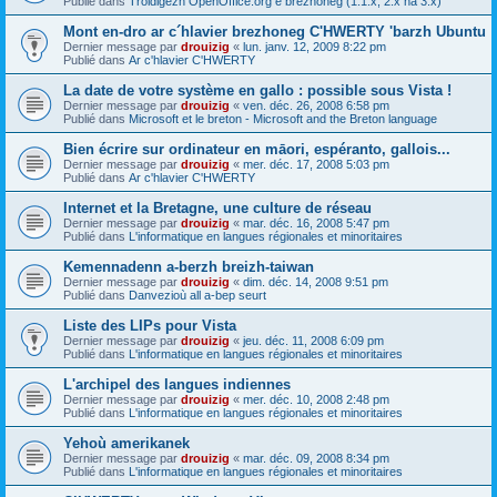
Publié dans
Troidigezh OpenOffice.org e brezhoneg (1.1.x, 2.x ha 3.x)
Mont en-dro ar c´hlavier brezhoneg C'HWERTY 'barzh Ubuntu
Dernier message par
drouizig
«
lun. janv. 12, 2009 8:22 pm
Publié dans
Ar c'hlavier C'HWERTY
La date de votre système en gallo : possible sous Vista !
Dernier message par
drouizig
«
ven. déc. 26, 2008 6:58 pm
Publié dans
Microsoft et le breton - Microsoft and the Breton language
Bien écrire sur ordinateur en māori, espéranto, gallois...
Dernier message par
drouizig
«
mer. déc. 17, 2008 5:03 pm
Publié dans
Ar c'hlavier C'HWERTY
Internet et la Bretagne, une culture de réseau
Dernier message par
drouizig
«
mar. déc. 16, 2008 5:47 pm
Publié dans
L'informatique en langues régionales et minoritaires
Kemennadenn a-berzh breizh-taiwan
Dernier message par
drouizig
«
dim. déc. 14, 2008 9:51 pm
Publié dans
Danvezioù all a-bep seurt
Liste des LIPs pour Vista
Dernier message par
drouizig
«
jeu. déc. 11, 2008 6:09 pm
Publié dans
L'informatique en langues régionales et minoritaires
L'archipel des langues indiennes
Dernier message par
drouizig
«
mer. déc. 10, 2008 2:48 pm
Publié dans
L'informatique en langues régionales et minoritaires
Yehoù amerikanek
Dernier message par
drouizig
«
mar. déc. 09, 2008 8:34 pm
Publié dans
L'informatique en langues régionales et minoritaires