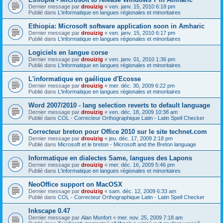
Dernier message par
drouizig
«
ven. janv. 15, 2010 6:18 pm
Publié dans
L'informatique en langues régionales et minoritaires
Ethiopia: Microsoft software application soon in Amharic
Dernier message par
drouizig
«
ven. janv. 15, 2010 6:17 pm
Publié dans
L'informatique en langues régionales et minoritaires
Logiciels en langue corse
Dernier message par
drouizig
«
ven. janv. 01, 2010 1:36 pm
Publié dans
L'informatique en langues régionales et minoritaires
L'informatique en gaélique d'Ecosse
Dernier message par
drouizig
«
mer. déc. 30, 2009 6:22 pm
Publié dans
L'informatique en langues régionales et minoritaires
Word 2007/2010 - lang selection reverts to default language
Dernier message par
drouizig
«
ven. déc. 18, 2009 10:38 am
Publié dans
COL - Correcteur Orthographique Latin - Latin Spell Checker
Correcteur breton pour Office 2010 sur le site technet.com
Dernier message par
drouizig
«
jeu. déc. 17, 2009 2:18 pm
Publié dans
Microsoft et le breton - Microsoft and the Breton language
Informatique en dialectes Same, langues des Lapons
Dernier message par
drouizig
«
mer. déc. 16, 2009 5:46 pm
Publié dans
L'informatique en langues régionales et minoritaires
NeoOffice support on MacOSX
Dernier message par
drouizig
«
sam. déc. 12, 2009 6:33 am
Publié dans
COL - Correcteur Orthographique Latin - Latin Spell Checker
Inkscape 0.47
Dernier message par
Alan Monfort
«
mer. nov. 25, 2009 7:18 am