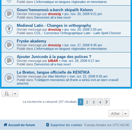
Publié dans
L'informatique en langues régionales et minoritaires
Gourc’hemennoù a-berzh skipailh Kelenn
Dernier message par
drouizig
«
jeu. nov. 20, 2008 9:21 pm
Publié dans
Danvezioù all a-bep seurt
Medieval Latin - Changes in orthography
Dernier message par
drouizig
«
jeu. nov. 20, 2008 2:55 pm
Publié dans
COL - Correcteur Orthographique Latin - Latin Spell Checker
Fryske akademy
Dernier message par
drouizig
«
lun. nov. 17, 2008 9:45 am
Publié dans
L'informatique en langues régionales et minoritaires
Ajouter Junicode à la page des polices ?
Dernier message par
bIBAR
«
mar. oct. 28, 2008 9:17 am
Publié dans
Danvezioù all a-bep seurt
Le Breton, langue officielle de KENTIKA
Dernier message par
Alan Monfort
«
mer. oct. 22, 2008 9:35 am
Publié dans
Troidigezh meziantoù all (frank a wirioù evit an darn vrasañ
anezho)
1
2
3
4
Suivant
La recherche a retourné 197 résultats
Aller
Accueil du forum
Supprimer les cookies
Fuseau horaire sur
UTC+01:00