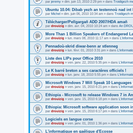
par
jeremy
»
dim. juin 13, 2010 2:29 pm
» dans
Troidigezh me
Ubuntu 10.04: Dibab yezh an testennoù nad int k
par
Michel
»
dim. juin 06, 2010 10:34 am
» dans
Troidigezh m
Télécharger/Pellgargañ ADD 2007/HDA amañ
par
drouizig
»
dim. avr. 04, 2010 10:24 am
» dans
An DROUI
More Than 1 Billion Speakers of Endangered L
par
drouizig
»
lun. mars 08, 2010 11:17 am
» dans
L'informa
Pennadoù-skrid diwar-benn ar stlenneg
par
drouizig
»
lun. févr. 01, 2010 3:31 pm
» dans
L'informati
Liste des LIPs pour Office 2010
par
drouizig
»
ven. janv. 22, 2010 5:35 pm
» dans
L'informat
Le K barré breton a ses caractères officiels !
par
drouizig
»
lun. janv. 18, 2010 5:55 pm
» dans
L'informat
Microsoft Windows 7 Will Speak 10 Languages 
par
drouizig
»
ven. janv. 15, 2010 6:21 pm
» dans
L'informat
Ethiopia - Microsoft to release Windows 7 in A
par
drouizig
»
ven. janv. 15, 2010 6:18 pm
» dans
L'informat
Ethiopia: Microsoft software application soon 
par
drouizig
»
ven. janv. 15, 2010 6:17 pm
» dans
L'informat
Logiciels en langue corse
par
drouizig
»
ven. janv. 01, 2010 1:36 pm
» dans
L'informat
L'informatique en gaélique d'Ecosse