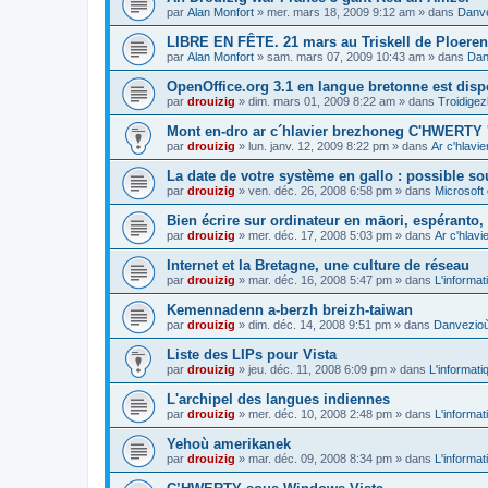
par
Alan Monfort
»
mer. mars 18, 2009 9:12 am
» dans
Danve
LIBRE EN FÊTE. 21 mars au Triskell de Ploeren
par
Alan Monfort
»
sam. mars 07, 2009 10:43 am
» dans
Dan
OpenOffice.org 3.1 en langue bretonne est disp
par
drouizig
»
dim. mars 01, 2009 8:22 am
» dans
Troidigez
Mont en-dro ar c´hlavier brezhoneg C'HWERTY 
par
drouizig
»
lun. janv. 12, 2009 8:22 pm
» dans
Ar c'hlav
La date de votre système en gallo : possible sou
par
drouizig
»
ven. déc. 26, 2008 6:58 pm
» dans
Microsoft 
Bien écrire sur ordinateur en māori, espéranto, g
par
drouizig
»
mer. déc. 17, 2008 5:03 pm
» dans
Ar c'hlav
Internet et la Bretagne, une culture de réseau
par
drouizig
»
mar. déc. 16, 2008 5:47 pm
» dans
L'informat
Kemennadenn a-berzh breizh-taiwan
par
drouizig
»
dim. déc. 14, 2008 9:51 pm
» dans
Danvezioù 
Liste des LIPs pour Vista
par
drouizig
»
jeu. déc. 11, 2008 6:09 pm
» dans
L'informati
L'archipel des langues indiennes
par
drouizig
»
mer. déc. 10, 2008 2:48 pm
» dans
L'informat
Yehoù amerikanek
par
drouizig
»
mar. déc. 09, 2008 8:34 pm
» dans
L'informat