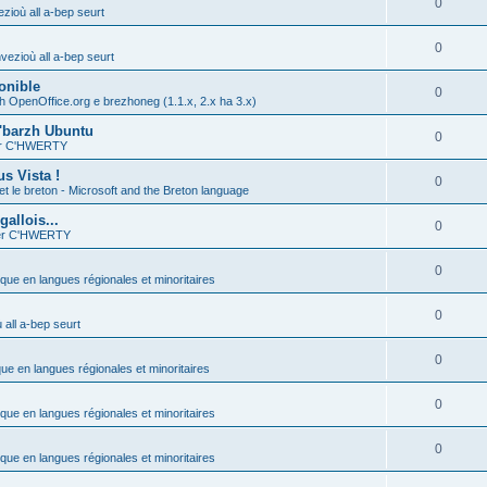
0
zioù all a-bep seurt
0
vezioù all a-bep seurt
onible
0
h OpenOffice.org e brezhoneg (1.1.x, 2.x ha 3.x)
'barzh Ubuntu
0
ier C'HWERTY
s Vista !
0
et le breton - Microsoft and the Breton language
allois...
0
ier C'HWERTY
0
ique en langues régionales et minoritaires
0
all a-bep seurt
0
que en langues régionales et minoritaires
0
ique en langues régionales et minoritaires
0
ique en langues régionales et minoritaires