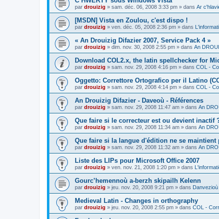
C’HWERTY sous Windows Vista
par
drouizig
»
sam. déc. 06, 2008 3:33 pm
» dans
Ar c'hla
[MSDN] Vista en Zoulou, c'est dispo !
par
drouizig
»
ven. déc. 05, 2008 2:36 pm
» dans
L'informat
« An Drouizig Difazier 2007, Service Pack 4 »
par
drouizig
»
dim. nov. 30, 2008 2:55 pm
» dans
An DROUIZ
Download COL2.x, the latin spellchecker for Mic
par
drouizig
»
sam. nov. 29, 2008 4:16 pm
» dans
COL - Cor
Oggetto: Correttore Ortografico per il Latino (C
par
drouizig
»
sam. nov. 29, 2008 4:14 pm
» dans
COL - Cor
An Drouizig Difazier - Daveoù - Références
par
drouizig
»
sam. nov. 29, 2008 11:47 am
» dans
An DROU
Que faire si le correcteur est ou devient inactif 
par
drouizig
»
sam. nov. 29, 2008 11:34 am
» dans
An DROU
Que faire si la langue d'édition ne se maintient
par
drouizig
»
sam. nov. 29, 2008 11:32 am
» dans
An DROU
Liste des LIPs pour Microsoft Office 2007
par
drouizig
»
ven. nov. 21, 2008 1:20 pm
» dans
L'informat
Gourc’hemennoù a-berzh skipailh Kelenn
par
drouizig
»
jeu. nov. 20, 2008 9:21 pm
» dans
Danvezioù 
Medieval Latin - Changes in orthography
par
drouizig
»
jeu. nov. 20, 2008 2:55 pm
» dans
COL - Corr