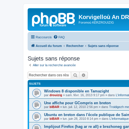
Korvigelloù An D
Foromoù KERZROUIZIG
Raccourcis
FAQ
Accueil du forum
Rechercher
Sujets sans réponse
Sujets sans réponse
Aller sur la recherche avancée
Rechercher
Recherche avancée
SUJETS
Windows 8 disponible en Tamazight
par
drouizig
»
sam. févr. 16, 2013 9:17 pm
» dans
L'informa
Une affiche pour GCompris en breton
par
bIBAR
»
lun. juil. 12, 2010 2:56 pm
» dans
Troidigezh mez
Ubuntu en breton dans l'école publique de Sain
par
bIBAR
»
lun. juin 28, 2010 8:14 pm
» dans
L'informatique
Implijout Firefox (hag ar re all) e brezhoneg ga