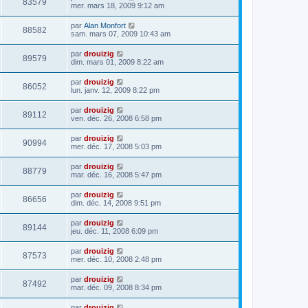
83579
mer. mars 18, 2009 9:12 am
par
Alan Monfort
88582
sam. mars 07, 2009 10:43 am
par
drouizig
89579
dim. mars 01, 2009 8:22 am
par
drouizig
86052
lun. janv. 12, 2009 8:22 pm
par
drouizig
89112
ven. déc. 26, 2008 6:58 pm
par
drouizig
90994
mer. déc. 17, 2008 5:03 pm
par
drouizig
88779
mar. déc. 16, 2008 5:47 pm
par
drouizig
86656
dim. déc. 14, 2008 9:51 pm
par
drouizig
89144
jeu. déc. 11, 2008 6:09 pm
par
drouizig
87573
mer. déc. 10, 2008 2:48 pm
par
drouizig
87492
mar. déc. 09, 2008 8:34 pm
par
drouizig