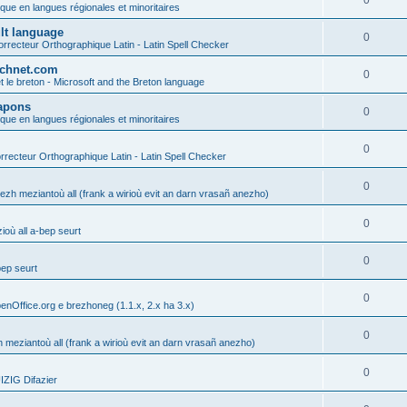
0
ique en langues régionales et minoritaires
ult language
0
rrecteur Orthographique Latin - Latin Spell Checker
technet.com
0
t le breton - Microsoft and the Breton language
Lapons
0
ique en langues régionales et minoritaires
0
recteur Orthographique Latin - Latin Spell Checker
0
gezh meziantoù all (frank a wirioù evit an darn vrasañ anezho)
0
où all a-bep seurt
0
bep seurt
0
enOffice.org e brezhoneg (1.1.x, 2.x ha 3.x)
0
h meziantoù all (frank a wirioù evit an darn vrasañ anezho)
0
ZIG Difazier