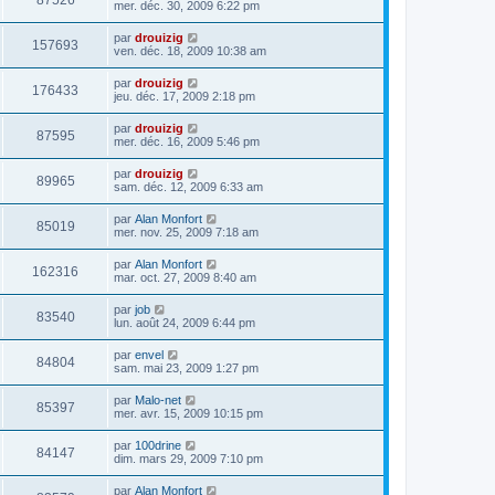
87526
mer. déc. 30, 2009 6:22 pm
par
drouizig
157693
ven. déc. 18, 2009 10:38 am
par
drouizig
176433
jeu. déc. 17, 2009 2:18 pm
par
drouizig
87595
mer. déc. 16, 2009 5:46 pm
par
drouizig
89965
sam. déc. 12, 2009 6:33 am
par
Alan Monfort
85019
mer. nov. 25, 2009 7:18 am
par
Alan Monfort
162316
mar. oct. 27, 2009 8:40 am
par
job
83540
lun. août 24, 2009 6:44 pm
par
envel
84804
sam. mai 23, 2009 1:27 pm
par
Malo-net
85397
mer. avr. 15, 2009 10:15 pm
par
100drine
84147
dim. mars 29, 2009 7:10 pm
par
Alan Monfort