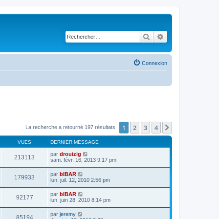
Rechercher
Recherche avancé
Connexion
1
2
3
4
Suivant
La recherche a retourné 197 résultats
VUES
DERNIER MESSAGE
par
drouizig
213113
sam. févr. 16, 2013 9:17 pm
par
bIBAR
179933
lun. juil. 12, 2010 2:56 pm
par
bIBAR
92177
lun. juin 28, 2010 8:14 pm
par
jeremy
85194