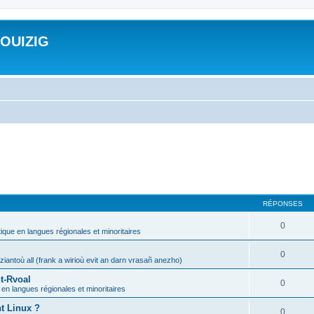
ROUIZIG
RÉPONSES
0
tique en langues régionales et minoritaires
0
iantoù all (frank a wirioù evit an darn vrasañ anezho)
t-Rvoal
0
 en langues régionales et minoritaires
nt Linux ?
0