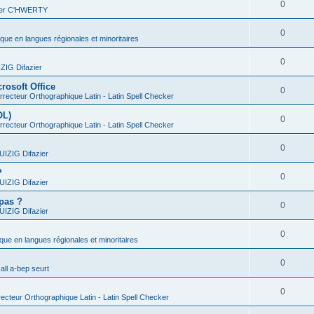
0
vier C'HWERTY
0
ique en langues régionales et minoritaires
0
IG Difazier
rosoft Office
0
recteur Orthographique Latin - Latin Spell Checker
OL)
0
recteur Orthographique Latin - Latin Spell Checker
0
IZIG Difazier
?
0
IZIG Difazier
 pas ?
0
IZIG Difazier
0
ique en langues régionales et minoritaires
0
all a-bep seurt
0
ecteur Orthographique Latin - Latin Spell Checker