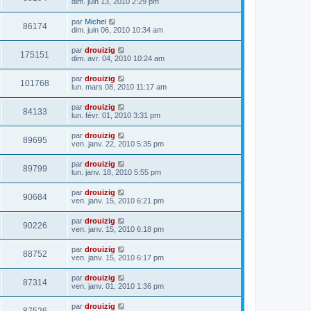
dim. juin 13, 2010 2:29 pm
par
Michel
86174
dim. juin 06, 2010 10:34 am
par
drouizig
175151
dim. avr. 04, 2010 10:24 am
par
drouizig
101768
lun. mars 08, 2010 11:17 am
par
drouizig
84133
lun. févr. 01, 2010 3:31 pm
par
drouizig
89695
ven. janv. 22, 2010 5:35 pm
par
drouizig
89799
lun. janv. 18, 2010 5:55 pm
par
drouizig
90684
ven. janv. 15, 2010 6:21 pm
par
drouizig
90226
ven. janv. 15, 2010 6:18 pm
par
drouizig
88752
ven. janv. 15, 2010 6:17 pm
par
drouizig
87314
ven. janv. 01, 2010 1:36 pm
par
drouizig