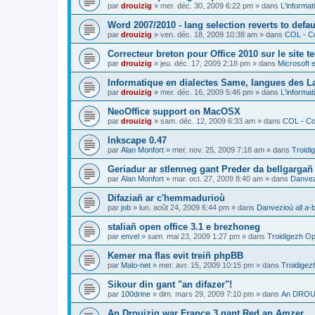
par
drouizig
»
mer. déc. 30, 2009 6:22 pm
» dans
L'informat
Word 2007/2010 - lang selection reverts to defa
par
drouizig
»
ven. déc. 18, 2009 10:38 am
» dans
COL - Co
Correcteur breton pour Office 2010 sur le site 
par
drouizig
»
jeu. déc. 17, 2009 2:18 pm
» dans
Microsoft e
Informatique en dialectes Same, langues des 
par
drouizig
»
mer. déc. 16, 2009 5:46 pm
» dans
L'informat
NeoOffice support on MacOSX
par
drouizig
»
sam. déc. 12, 2009 6:33 am
» dans
COL - Cor
Inkscape 0.47
par
Alan Monfort
»
mer. nov. 25, 2009 7:18 am
» dans
Troidi
Geriadur ar stlenneg gant Preder da bellgargañ
par
Alan Monfort
»
mar. oct. 27, 2009 8:40 am
» dans
Danvezi
Difaziañ ar c'hemmadurioù
par
job
»
lun. août 24, 2009 6:44 pm
» dans
Danvezioù all a-
staliañ open office 3.1 e brezhoneg
par
envel
»
sam. mai 23, 2009 1:27 pm
» dans
Troidigezh Op
Kemer ma flas evit treiñ phpBB
par
Malo-net
»
mer. avr. 15, 2009 10:15 pm
» dans
Troidigez
Sikour din gant "an difazer"!
par
100drine
»
dim. mars 29, 2009 7:10 pm
» dans
An DROUI
An Drouizig war France 3 gant Red an Amzer