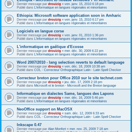
Dernier message par
drouizig
«
ven. janv. 15, 2010 6:18 pm
Publié dans
L'informatique en langues régionales et minoritaires
Ethiopia: Microsoft software application soon in Amharic
Dernier message par
drouizig
«
ven. janv. 15, 2010 6:17 pm
Publié dans
L'informatique en langues régionales et minoritaires
Logiciels en langue corse
Dernier message par
drouizig
«
ven. janv. 01, 2010 1:36 pm
Publié dans
L'informatique en langues régionales et minoritaires
L'informatique en gaélique d'Ecosse
Dernier message par
drouizig
«
mer. déc. 30, 2009 6:22 pm
Publié dans
L'informatique en langues régionales et minoritaires
Word 2007/2010 - lang selection reverts to default language
Dernier message par
drouizig
«
ven. déc. 18, 2009 10:38 am
Publié dans
COL - Correcteur Orthographique Latin - Latin Spell Checker
Correcteur breton pour Office 2010 sur le site technet.com
Dernier message par
drouizig
«
jeu. déc. 17, 2009 2:18 pm
Publié dans
Microsoft et le breton - Microsoft and the Breton language
Informatique en dialectes Same, langues des Lapons
Dernier message par
drouizig
«
mer. déc. 16, 2009 5:46 pm
Publié dans
L'informatique en langues régionales et minoritaires
NeoOffice support on MacOSX
Dernier message par
drouizig
«
sam. déc. 12, 2009 6:33 am
Publié dans
COL - Correcteur Orthographique Latin - Latin Spell Checker
Inkscape 0.47
Dernier message par
Alan Monfort
«
mer. nov. 25, 2009 7:18 am