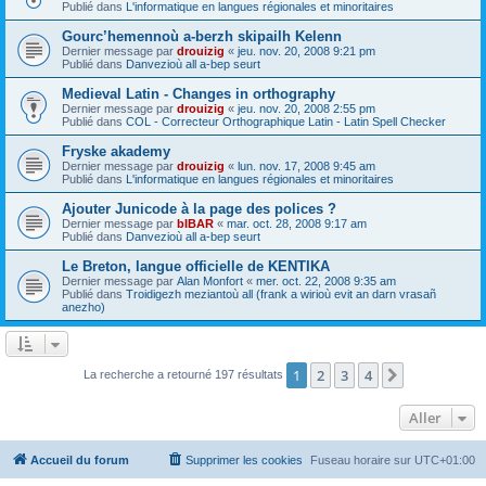
Publié dans
L'informatique en langues régionales et minoritaires
Gourc’hemennoù a-berzh skipailh Kelenn
Dernier message par
drouizig
«
jeu. nov. 20, 2008 9:21 pm
Publié dans
Danvezioù all a-bep seurt
Medieval Latin - Changes in orthography
Dernier message par
drouizig
«
jeu. nov. 20, 2008 2:55 pm
Publié dans
COL - Correcteur Orthographique Latin - Latin Spell Checker
Fryske akademy
Dernier message par
drouizig
«
lun. nov. 17, 2008 9:45 am
Publié dans
L'informatique en langues régionales et minoritaires
Ajouter Junicode à la page des polices ?
Dernier message par
bIBAR
«
mar. oct. 28, 2008 9:17 am
Publié dans
Danvezioù all a-bep seurt
Le Breton, langue officielle de KENTIKA
Dernier message par
Alan Monfort
«
mer. oct. 22, 2008 9:35 am
Publié dans
Troidigezh meziantoù all (frank a wirioù evit an darn vrasañ
anezho)
1
2
3
4
Suivant
La recherche a retourné 197 résultats
Aller
Accueil du forum
Supprimer les cookies
Fuseau horaire sur
UTC+01:00