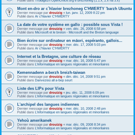
Publié dans
Troidigezh OpenOffice.org e brezhoneg (1.1.x, 2.x ha 3.x)
Mont en-dro ar c´hlavier brezhoneg C'HWERTY 'barzh Ubuntu
Dernier message par
drouizig
«
lun. janv. 12, 2009 8:22 pm
Publié dans
Ar c'hlavier C'HWERTY
La date de votre système en gallo : possible sous Vista !
Dernier message par
drouizig
«
ven. déc. 26, 2008 6:58 pm
Publié dans
Microsoft et le breton - Microsoft and the Breton language
Bien écrire sur ordinateur en māori, espéranto, gallois...
Dernier message par
drouizig
«
mer. déc. 17, 2008 5:03 pm
Publié dans
Ar c'hlavier C'HWERTY
Internet et la Bretagne, une culture de réseau
Dernier message par
drouizig
«
mar. déc. 16, 2008 5:47 pm
Publié dans
L'informatique en langues régionales et minoritaires
Kemennadenn a-berzh breizh-taiwan
Dernier message par
drouizig
«
dim. déc. 14, 2008 9:51 pm
Publié dans
Danvezioù all a-bep seurt
Liste des LIPs pour Vista
Dernier message par
drouizig
«
jeu. déc. 11, 2008 6:09 pm
Publié dans
L'informatique en langues régionales et minoritaires
L'archipel des langues indiennes
Dernier message par
drouizig
«
mer. déc. 10, 2008 2:48 pm
Publié dans
L'informatique en langues régionales et minoritaires
Yehoù amerikanek
Dernier message par
drouizig
«
mar. déc. 09, 2008 8:34 pm
Publié dans
L'informatique en langues régionales et minoritaires