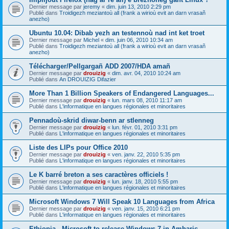
Dernier message par
jeremy
«
dim. juin 13, 2010 2:29 pm
Publié dans
Troidigezh meziantoù all (frank a wirioù evit an darn vrasañ
anezho)
Ubuntu 10.04: Dibab yezh an testennoù nad int ket troet
Dernier message par
Michel
«
dim. juin 06, 2010 10:34 am
Publié dans
Troidigezh meziantoù all (frank a wirioù evit an darn vrasañ
anezho)
Télécharger/Pellgargañ ADD 2007/HDA amañ
Dernier message par
drouizig
«
dim. avr. 04, 2010 10:24 am
Publié dans
An DROUIZIG Difazier
More Than 1 Billion Speakers of Endangered Languages...
Dernier message par
drouizig
«
lun. mars 08, 2010 11:17 am
Publié dans
L'informatique en langues régionales et minoritaires
Pennadoù-skrid diwar-benn ar stlenneg
Dernier message par
drouizig
«
lun. févr. 01, 2010 3:31 pm
Publié dans
L'informatique en langues régionales et minoritaires
Liste des LIPs pour Office 2010
Dernier message par
drouizig
«
ven. janv. 22, 2010 5:35 pm
Publié dans
L'informatique en langues régionales et minoritaires
Le K barré breton a ses caractères officiels !
Dernier message par
drouizig
«
lun. janv. 18, 2010 5:55 pm
Publié dans
L'informatique en langues régionales et minoritaires
Microsoft Windows 7 Will Speak 10 Languages from Africa
Dernier message par
drouizig
«
ven. janv. 15, 2010 6:21 pm
Publié dans
L'informatique en langues régionales et minoritaires
Ethiopia - Microsoft to release Windows 7 in Amharic