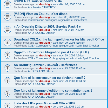
C’HWERTY sous Windows Vista
Dernier message par
drouizig
«
sam. déc. 06, 2008 3:33 pm
Publié dans
Ar c'hlavier C'HWERTY
[MSDN] Vista en Zoulou, c'est dispo !
Dernier message par
drouizig
«
ven. déc. 05, 2008 2:36 pm
Publié dans
L'informatique en langues régionales et minoritaires
« An Drouizig Difazier 2007, Service Pack 4 »
Dernier message par
drouizig
«
dim. nov. 30, 2008 2:55 pm
Publié dans
An DROUIZIG Difazier
Download COL2.x, the latin spellchecker for Microsoft Office
Dernier message par
drouizig
«
sam. nov. 29, 2008 4:16 pm
Publié dans
COL - Correcteur Orthographique Latin - Latin Spell Checker
Oggetto: Correttore Ortografico per il Latino (COL)
Dernier message par
drouizig
«
sam. nov. 29, 2008 4:14 pm
Publié dans
COL - Correcteur Orthographique Latin - Latin Spell Checker
An Drouizig Difazier - Daveoù - Références
Dernier message par
drouizig
«
sam. nov. 29, 2008 11:47 am
Publié dans
An DROUIZIG Difazier
Que faire si le correcteur est ou devient inactif ?
Dernier message par
drouizig
«
sam. nov. 29, 2008 11:34 am
Publié dans
An DROUIZIG Difazier
Que faire si la langue d'édition ne se maintient pas ?
Dernier message par
drouizig
«
sam. nov. 29, 2008 11:32 am
Publié dans
An DROUIZIG Difazier
Liste des LIPs pour Microsoft Office 2007
Dernier message par
drouizig
«
ven. nov. 21, 2008 1:20 pm