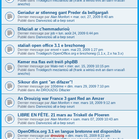
Publié dans
Troidigezh meziantoù all (frank a wirioù evit an darn vrasañ
anezho)
Geriadur ar stlenneg gant Preder da bellgargañ
Dernier message par
Alan Monfort
«
mar. oct. 27, 2009 8:40 am
Publié dans
Danvezioù all a-bep seurt
Difaziañ ar c'hemmadurioù
Dernier message par
job
«
lun. août 24, 2009 6:44 pm
Publié dans
Danvezioù all a-bep seurt
staliañ open office 3.1 e brezhoneg
Dernier message par
envel
«
sam. mai 23, 2009 1:27 pm
Publié dans
Troidigezh OpenOffice.org e brezhoneg (1.1.x, 2.x ha 3.x)
Kemer ma flas evit treiñ phpBB
Dernier message par
Malo-net
«
mer. avr. 15, 2009 10:15 pm
Publié dans
Troidigezh meziantoù all (frank a wirioù evit an darn vrasañ
anezho)
Sikour din gant "an difazer"!
Dernier message par
100drine
«
dim. mars 29, 2009 7:10 pm
Publié dans
An DROUIZIG Difazier
An Drouizig war France 3 gant Red an Amzer
Dernier message par
Alan Monfort
«
mer. mars 18, 2009 9:12 am
Publié dans
Danvezioù all a-bep seurt
LIBRE EN FÊTE. 21 mars au Triskell de Ploeren
Dernier message par
Alan Monfort
«
sam. mars 07, 2009 10:43 am
Publié dans
Danvezioù all a-bep seurt
OpenOffice.org 3.1 en langue bretonne est disponible
Dernier message par
drouizig
«
dim. mars 01, 2009 8:22 am