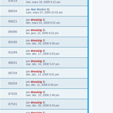
83619
mer. mars 18, 2009 9:12 am
par
Alan Monfort
88634
sam. mars 07, 2009 10:43 am
par
drouizig
89621
dim. mars 01, 2009 8:22 am
par
drouizig
86096
lun. janv. 12, 2009 8:22 pm
par
drouizig
89166
ven. déc. 26, 2008 6:58 pm
par
drouizig
91049
mer. déc. 17, 2008 5:03 pm
par
drouizig
88831
mar. déc. 16, 2008 5:47 pm
par
drouizig
86704
dim. déc. 14, 2008 9:51 pm
par
drouizig
89204
jeu. déc. 11, 2008 6:09 pm
par
drouizig
87626
mer. déc. 10, 2008 2:48 pm
par
drouizig
87531
mar. déc. 09, 2008 8:34 pm
par
drouizig