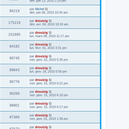
dim. juin 13, 2010 2:29 pm
par
Michel
86219
dim. juin 06, 2010 10:34 am
par
drouizig
175219
dim. avr. 04, 2010 10:24 am
par
drouizig
101895
lun. mars 08, 2010 11:17 am
par
drouizig
84182
lun. févr. 01, 2010 3:31 pm
par
drouizig
89745
ven. janv. 22, 2010 5:35 pm
par
drouizig
89843
lun. janv. 18, 2010 5:55 pm
par
drouizig
90776
ven. janv. 15, 2010 6:21 pm
par
drouizig
90269
ven. janv. 15, 2010 6:18 pm
par
drouizig
88801
ven. janv. 15, 2010 6:17 pm
par
drouizig
87366
ven. janv. 01, 2010 1:36 pm
par
drouizig