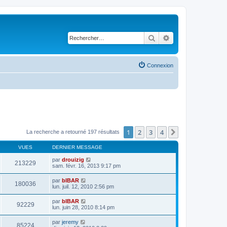
Rechercher
Recherche avancé
Connexion
1
2
3
4
Suivant
La recherche a retourné 197 résultats
VUES
DERNIER MESSAGE
par
drouizig
213229
sam. févr. 16, 2013 9:17 pm
par
bIBAR
180036
lun. juil. 12, 2010 2:56 pm
par
bIBAR
92229
lun. juin 28, 2010 8:14 pm
par
jeremy
85224