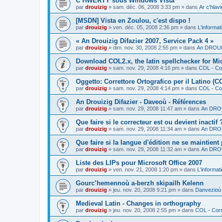
C’HWERTY sous Windows Vista
par
drouizig
»
sam. déc. 06, 2008 3:33 pm
» dans
Ar c'hla
[MSDN] Vista en Zoulou, c'est dispo !
par
drouizig
»
ven. déc. 05, 2008 2:36 pm
» dans
L'informat
« An Drouizig Difazier 2007, Service Pack 4 »
par
drouizig
»
dim. nov. 30, 2008 2:55 pm
» dans
An DROUIZ
Download COL2.x, the latin spellchecker for Mic
par
drouizig
»
sam. nov. 29, 2008 4:16 pm
» dans
COL - Cor
Oggetto: Correttore Ortografico per il Latino (C
par
drouizig
»
sam. nov. 29, 2008 4:14 pm
» dans
COL - Cor
An Drouizig Difazier - Daveoù - Références
par
drouizig
»
sam. nov. 29, 2008 11:47 am
» dans
An DROU
Que faire si le correcteur est ou devient inactif 
par
drouizig
»
sam. nov. 29, 2008 11:34 am
» dans
An DROU
Que faire si la langue d'édition ne se maintient
par
drouizig
»
sam. nov. 29, 2008 11:32 am
» dans
An DROU
Liste des LIPs pour Microsoft Office 2007
par
drouizig
»
ven. nov. 21, 2008 1:20 pm
» dans
L'informat
Gourc’hemennoù a-berzh skipailh Kelenn
par
drouizig
»
jeu. nov. 20, 2008 9:21 pm
» dans
Danvezioù 
Medieval Latin - Changes in orthography
par
drouizig
»
jeu. nov. 20, 2008 2:55 pm
» dans
COL - Corr