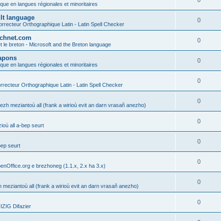
0
ique en langues régionales et minoritaires
ult language
0
rrecteur Orthographique Latin - Latin Spell Checker
technet.com
0
t le breton - Microsoft and the Breton language
Lapons
0
ique en langues régionales et minoritaires
0
recteur Orthographique Latin - Latin Spell Checker
0
gezh meziantoù all (frank a wirioù evit an darn vrasañ anezho)
0
où all a-bep seurt
0
bep seurt
0
enOffice.org e brezhoneg (1.1.x, 2.x ha 3.x)
0
h meziantoù all (frank a wirioù evit an darn vrasañ anezho)
0
ZIG Difazier