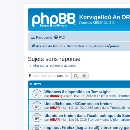
Korvigelloù An D
Foromoù KERZROUIZIG
Raccourcis
FAQ
Accueil du forum
Rechercher
Sujets sans réponse
Sujets sans réponse
Aller sur la recherche avancée
Rechercher
Recherche avancée
SUJETS
Windows 8 disponible en Tamazight
par
drouizig
»
sam. févr. 16, 2013 9:17 pm
» dans
L'informa
Une affiche pour GCompris en breton
par
bIBAR
»
lun. juil. 12, 2010 2:56 pm
» dans
Troidigezh mez
Ubuntu en breton dans l'école publique de Sain
par
bIBAR
»
lun. juin 28, 2010 8:14 pm
» dans
L'informatique
Implijout Firefox (hag ar re all) e brezhoneg ga