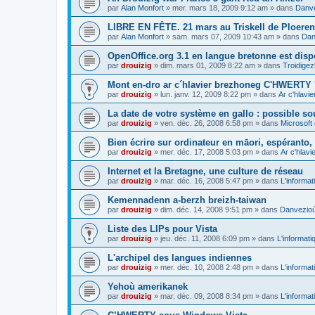
par
Alan Monfort
»
mer. mars 18, 2009 9:12 am
» dans
Danve
LIBRE EN FÊTE. 21 mars au Triskell de Ploeren
par
Alan Monfort
»
sam. mars 07, 2009 10:43 am
» dans
Dan
OpenOffice.org 3.1 en langue bretonne est disp
par
drouizig
»
dim. mars 01, 2009 8:22 am
» dans
Troidigez
Mont en-dro ar c´hlavier brezhoneg C'HWERTY 
par
drouizig
»
lun. janv. 12, 2009 8:22 pm
» dans
Ar c'hlav
La date de votre système en gallo : possible sou
par
drouizig
»
ven. déc. 26, 2008 6:58 pm
» dans
Microsoft 
Bien écrire sur ordinateur en māori, espéranto, g
par
drouizig
»
mer. déc. 17, 2008 5:03 pm
» dans
Ar c'hlav
Internet et la Bretagne, une culture de réseau
par
drouizig
»
mar. déc. 16, 2008 5:47 pm
» dans
L'informat
Kemennadenn a-berzh breizh-taiwan
par
drouizig
»
dim. déc. 14, 2008 9:51 pm
» dans
Danvezioù 
Liste des LIPs pour Vista
par
drouizig
»
jeu. déc. 11, 2008 6:09 pm
» dans
L'informati
L'archipel des langues indiennes
par
drouizig
»
mer. déc. 10, 2008 2:48 pm
» dans
L'informat
Yehoù amerikanek
par
drouizig
»
mar. déc. 09, 2008 8:34 pm
» dans
L'informat