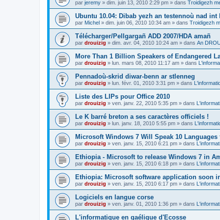
par
jeremy
»
dim. juin 13, 2010 2:29 pm
» dans
Troidigezh me
Ubuntu 10.04: Dibab yezh an testennoù nad int k
par
Michel
»
dim. juin 06, 2010 10:34 am
» dans
Troidigezh m
Télécharger/Pellgargañ ADD 2007/HDA amañ
par
drouizig
»
dim. avr. 04, 2010 10:24 am
» dans
An DROUI
More Than 1 Billion Speakers of Endangered L
par
drouizig
»
lun. mars 08, 2010 11:17 am
» dans
L'informa
Pennadoù-skrid diwar-benn ar stlenneg
par
drouizig
»
lun. févr. 01, 2010 3:31 pm
» dans
L'informati
Liste des LIPs pour Office 2010
par
drouizig
»
ven. janv. 22, 2010 5:35 pm
» dans
L'informat
Le K barré breton a ses caractères officiels !
par
drouizig
»
lun. janv. 18, 2010 5:55 pm
» dans
L'informat
Microsoft Windows 7 Will Speak 10 Languages 
par
drouizig
»
ven. janv. 15, 2010 6:21 pm
» dans
L'informat
Ethiopia - Microsoft to release Windows 7 in A
par
drouizig
»
ven. janv. 15, 2010 6:18 pm
» dans
L'informat
Ethiopia: Microsoft software application soon 
par
drouizig
»
ven. janv. 15, 2010 6:17 pm
» dans
L'informat
Logiciels en langue corse
par
drouizig
»
ven. janv. 01, 2010 1:36 pm
» dans
L'informat
L'informatique en gaélique d'Ecosse