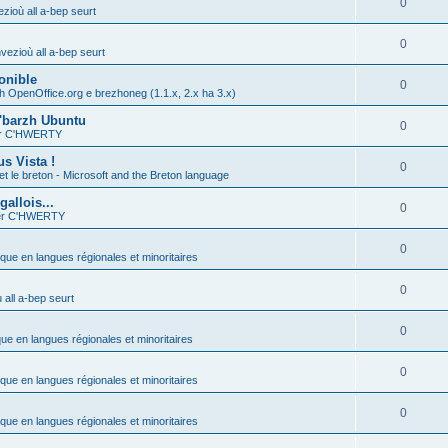
0
zioù all a-bep seurt
0
vezioù all a-bep seurt
onible
0
h OpenOffice.org e brezhoneg (1.1.x, 2.x ha 3.x)
'barzh Ubuntu
0
ier C'HWERTY
s Vista !
0
et le breton - Microsoft and the Breton language
allois...
0
ier C'HWERTY
0
ique en langues régionales et minoritaires
0
all a-bep seurt
0
que en langues régionales et minoritaires
0
ique en langues régionales et minoritaires
0
ique en langues régionales et minoritaires