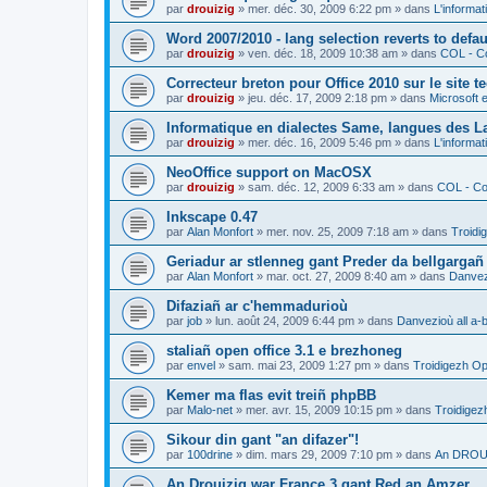
par
drouizig
»
mer. déc. 30, 2009 6:22 pm
» dans
L'informat
Word 2007/2010 - lang selection reverts to defa
par
drouizig
»
ven. déc. 18, 2009 10:38 am
» dans
COL - Co
Correcteur breton pour Office 2010 sur le site 
par
drouizig
»
jeu. déc. 17, 2009 2:18 pm
» dans
Microsoft e
Informatique en dialectes Same, langues des 
par
drouizig
»
mer. déc. 16, 2009 5:46 pm
» dans
L'informat
NeoOffice support on MacOSX
par
drouizig
»
sam. déc. 12, 2009 6:33 am
» dans
COL - Cor
Inkscape 0.47
par
Alan Monfort
»
mer. nov. 25, 2009 7:18 am
» dans
Troidi
Geriadur ar stlenneg gant Preder da bellgargañ
par
Alan Monfort
»
mar. oct. 27, 2009 8:40 am
» dans
Danvezi
Difaziañ ar c'hemmadurioù
par
job
»
lun. août 24, 2009 6:44 pm
» dans
Danvezioù all a-
staliañ open office 3.1 e brezhoneg
par
envel
»
sam. mai 23, 2009 1:27 pm
» dans
Troidigezh Op
Kemer ma flas evit treiñ phpBB
par
Malo-net
»
mer. avr. 15, 2009 10:15 pm
» dans
Troidigez
Sikour din gant "an difazer"!
par
100drine
»
dim. mars 29, 2009 7:10 pm
» dans
An DROUI
An Drouizig war France 3 gant Red an Amzer