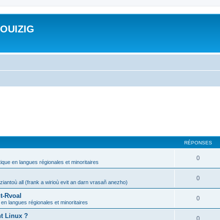
ROUIZIG
RÉPONSES
0
tique en langues régionales et minoritaires
0
iantoù all (frank a wirioù evit an darn vrasañ anezho)
t-Rvoal
0
 en langues régionales et minoritaires
nt Linux ?
0