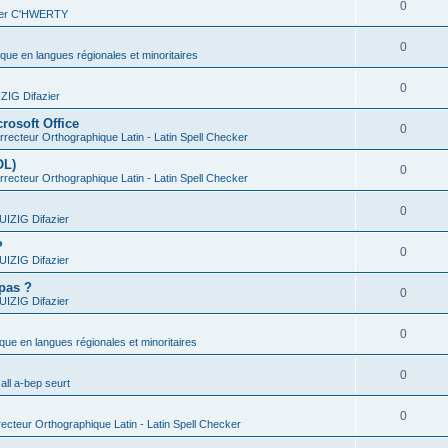
0
vier C'HWERTY
0
ique en langues régionales et minoritaires
0
IG Difazier
rosoft Office
0
recteur Orthographique Latin - Latin Spell Checker
OL)
0
recteur Orthographique Latin - Latin Spell Checker
0
IZIG Difazier
?
0
IZIG Difazier
 pas ?
0
IZIG Difazier
0
ique en langues régionales et minoritaires
0
all a-bep seurt
0
ecteur Orthographique Latin - Latin Spell Checker