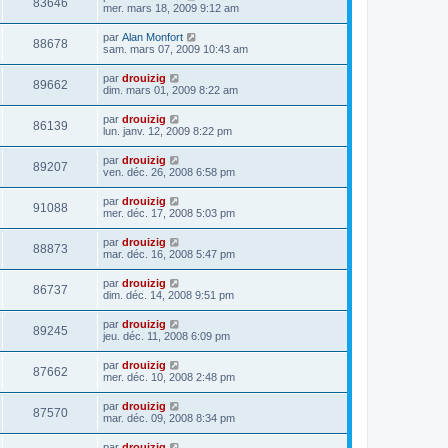
83646
mer. mars 18, 2009 9:12 am
par
Alan Monfort
88678
sam. mars 07, 2009 10:43 am
par
drouizig
89662
dim. mars 01, 2009 8:22 am
par
drouizig
86139
lun. janv. 12, 2009 8:22 pm
par
drouizig
89207
ven. déc. 26, 2008 6:58 pm
par
drouizig
91088
mer. déc. 17, 2008 5:03 pm
par
drouizig
88873
mar. déc. 16, 2008 5:47 pm
par
drouizig
86737
dim. déc. 14, 2008 9:51 pm
par
drouizig
89245
jeu. déc. 11, 2008 6:09 pm
par
drouizig
87662
mer. déc. 10, 2008 2:48 pm
par
drouizig
87570
mar. déc. 09, 2008 8:34 pm
par
drouizig