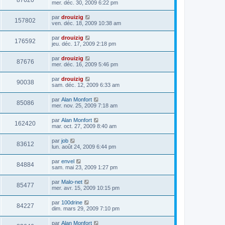
87620
mer. déc. 30, 2009 6:22 pm
par
drouizig
157802
ven. déc. 18, 2009 10:38 am
par
drouizig
176592
jeu. déc. 17, 2009 2:18 pm
par
drouizig
87676
mer. déc. 16, 2009 5:46 pm
par
drouizig
90038
sam. déc. 12, 2009 6:33 am
par
Alan Monfort
85086
mer. nov. 25, 2009 7:18 am
par
Alan Monfort
162420
mar. oct. 27, 2009 8:40 am
par
job
83612
lun. août 24, 2009 6:44 pm
par
envel
84884
sam. mai 23, 2009 1:27 pm
par
Malo-net
85477
mer. avr. 15, 2009 10:15 pm
par
100drine
84227
dim. mars 29, 2009 7:10 pm
par
Alan Monfort