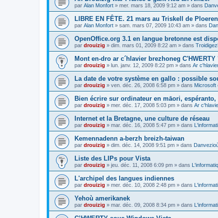
par
Alan Monfort
»
mer. mars 18, 2009 9:12 am
» dans
Danve
LIBRE EN FÊTE. 21 mars au Triskell de Ploeren
par
Alan Monfort
»
sam. mars 07, 2009 10:43 am
» dans
Dan
OpenOffice.org 3.1 en langue bretonne est disp
par
drouizig
»
dim. mars 01, 2009 8:22 am
» dans
Troidigez
Mont en-dro ar c´hlavier brezhoneg C'HWERTY 
par
drouizig
»
lun. janv. 12, 2009 8:22 pm
» dans
Ar c'hlav
La date de votre système en gallo : possible sou
par
drouizig
»
ven. déc. 26, 2008 6:58 pm
» dans
Microsoft 
Bien écrire sur ordinateur en māori, espéranto, g
par
drouizig
»
mer. déc. 17, 2008 5:03 pm
» dans
Ar c'hlav
Internet et la Bretagne, une culture de réseau
par
drouizig
»
mar. déc. 16, 2008 5:47 pm
» dans
L'informat
Kemennadenn a-berzh breizh-taiwan
par
drouizig
»
dim. déc. 14, 2008 9:51 pm
» dans
Danvezioù 
Liste des LIPs pour Vista
par
drouizig
»
jeu. déc. 11, 2008 6:09 pm
» dans
L'informati
L'archipel des langues indiennes
par
drouizig
»
mer. déc. 10, 2008 2:48 pm
» dans
L'informat
Yehoù amerikanek
par
drouizig
»
mar. déc. 09, 2008 8:34 pm
» dans
L'informat