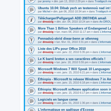
par
jeremy
»
dim. juin 13, 2010 2:29 pm
» dans
Troidigezh me
Ubuntu 10.04: Dibab yezh an testennoù nad int k
par
Michel
»
dim. juin 06, 2010 10:34 am
» dans
Troidigezh m
Télécharger/Pellgargañ ADD 2007/HDA amañ
par
drouizig
»
dim. avr. 04, 2010 10:24 am
» dans
An DROUI
More Than 1 Billion Speakers of Endangered L
par
drouizig
»
lun. mars 08, 2010 11:17 am
» dans
L'informa
Pennadoù-skrid diwar-benn ar stlenneg
par
drouizig
»
lun. févr. 01, 2010 3:31 pm
» dans
L'informati
Liste des LIPs pour Office 2010
par
drouizig
»
ven. janv. 22, 2010 5:35 pm
» dans
L'informat
Le K barré breton a ses caractères officiels !
par
drouizig
»
lun. janv. 18, 2010 5:55 pm
» dans
L'informat
Microsoft Windows 7 Will Speak 10 Languages 
par
drouizig
»
ven. janv. 15, 2010 6:21 pm
» dans
L'informat
Ethiopia - Microsoft to release Windows 7 in A
par
drouizig
»
ven. janv. 15, 2010 6:18 pm
» dans
L'informat
Ethiopia: Microsoft software application soon 
par
drouizig
»
ven. janv. 15, 2010 6:17 pm
» dans
L'informat
Logiciels en langue corse
par
drouizig
»
ven. janv. 01, 2010 1:36 pm
» dans
L'informat
L'informatique en gaélique d'Ecosse