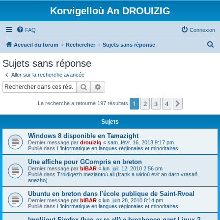
Korvigelloù An DROUIZIG
FAQ
Connexion
R
Accueil du forum
Rechercher
Sujets sans réponse
e
Sujets sans réponse
c
Aller sur la recherche avancée
h
Rechercher
Recherche avancée
e
1
2
3
4
Suivant
La recherche a retourné 197 résultats
r
c
Sujets
h
Windows 8 disponible en Tamazight
e
Dernier message par
drouizig
«
sam. févr. 16, 2013 9:17 pm
Publié dans
L'informatique en langues régionales et minoritaires
r
Une affiche pour GCompris en breton
Dernier message par
bIBAR
«
lun. juil. 12, 2010 2:56 pm
Publié dans
Troidigezh meziantoù all (frank a wirioù evit an darn vrasañ
anezho)
Ubuntu en breton dans l'école publique de Saint-Rvoal
Dernier message par
bIBAR
«
lun. juin 28, 2010 8:14 pm
Publié dans
L'informatique en langues régionales et minoritaires
Implijout Firefox (hag ar re all) e brezhoneg gant Linux ?