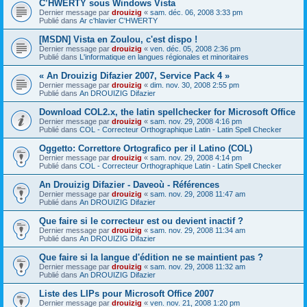
C’HWERTY sous Windows Vista
Dernier message par
drouizig
«
sam. déc. 06, 2008 3:33 pm
Publié dans
Ar c'hlavier C'HWERTY
[MSDN] Vista en Zoulou, c'est dispo !
Dernier message par
drouizig
«
ven. déc. 05, 2008 2:36 pm
Publié dans
L'informatique en langues régionales et minoritaires
« An Drouizig Difazier 2007, Service Pack 4 »
Dernier message par
drouizig
«
dim. nov. 30, 2008 2:55 pm
Publié dans
An DROUIZIG Difazier
Download COL2.x, the latin spellchecker for Microsoft Office
Dernier message par
drouizig
«
sam. nov. 29, 2008 4:16 pm
Publié dans
COL - Correcteur Orthographique Latin - Latin Spell Checker
Oggetto: Correttore Ortografico per il Latino (COL)
Dernier message par
drouizig
«
sam. nov. 29, 2008 4:14 pm
Publié dans
COL - Correcteur Orthographique Latin - Latin Spell Checker
An Drouizig Difazier - Daveoù - Références
Dernier message par
drouizig
«
sam. nov. 29, 2008 11:47 am
Publié dans
An DROUIZIG Difazier
Que faire si le correcteur est ou devient inactif ?
Dernier message par
drouizig
«
sam. nov. 29, 2008 11:34 am
Publié dans
An DROUIZIG Difazier
Que faire si la langue d'édition ne se maintient pas ?
Dernier message par
drouizig
«
sam. nov. 29, 2008 11:32 am
Publié dans
An DROUIZIG Difazier
Liste des LIPs pour Microsoft Office 2007
Dernier message par
drouizig
«
ven. nov. 21, 2008 1:20 pm