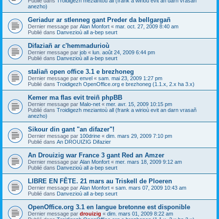
Publié dans
Troidigezh meziantoù all (frank a wirioù evit an darn vrasañ
anezho)
Geriadur ar stlenneg gant Preder da bellgargañ
Dernier message par
Alan Monfort
«
mar. oct. 27, 2009 8:40 am
Publié dans
Danvezioù all a-bep seurt
Difaziañ ar c'hemmadurioù
Dernier message par
job
«
lun. août 24, 2009 6:44 pm
Publié dans
Danvezioù all a-bep seurt
staliañ open office 3.1 e brezhoneg
Dernier message par
envel
«
sam. mai 23, 2009 1:27 pm
Publié dans
Troidigezh OpenOffice.org e brezhoneg (1.1.x, 2.x ha 3.x)
Kemer ma flas evit treiñ phpBB
Dernier message par
Malo-net
«
mer. avr. 15, 2009 10:15 pm
Publié dans
Troidigezh meziantoù all (frank a wirioù evit an darn vrasañ
anezho)
Sikour din gant "an difazer"!
Dernier message par
100drine
«
dim. mars 29, 2009 7:10 pm
Publié dans
An DROUIZIG Difazier
An Drouizig war France 3 gant Red an Amzer
Dernier message par
Alan Monfort
«
mer. mars 18, 2009 9:12 am
Publié dans
Danvezioù all a-bep seurt
LIBRE EN FÊTE. 21 mars au Triskell de Ploeren
Dernier message par
Alan Monfort
«
sam. mars 07, 2009 10:43 am
Publié dans
Danvezioù all a-bep seurt
OpenOffice.org 3.1 en langue bretonne est disponible
Dernier message par
drouizig
«
dim. mars 01, 2009 8:22 am