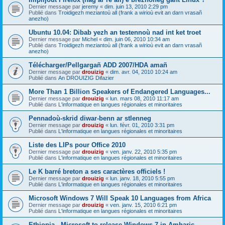
Dernier message par
jeremy
«
dim. juin 13, 2010 2:29 pm
Publié dans
Troidigezh meziantoù all (frank a wirioù evit an darn vrasañ
anezho)
Ubuntu 10.04: Dibab yezh an testennoù nad int ket troet
Dernier message par
Michel
«
dim. juin 06, 2010 10:34 am
Publié dans
Troidigezh meziantoù all (frank a wirioù evit an darn vrasañ
anezho)
Télécharger/Pellgargañ ADD 2007/HDA amañ
Dernier message par
drouizig
«
dim. avr. 04, 2010 10:24 am
Publié dans
An DROUIZIG Difazier
More Than 1 Billion Speakers of Endangered Languages...
Dernier message par
drouizig
«
lun. mars 08, 2010 11:17 am
Publié dans
L'informatique en langues régionales et minoritaires
Pennadoù-skrid diwar-benn ar stlenneg
Dernier message par
drouizig
«
lun. févr. 01, 2010 3:31 pm
Publié dans
L'informatique en langues régionales et minoritaires
Liste des LIPs pour Office 2010
Dernier message par
drouizig
«
ven. janv. 22, 2010 5:35 pm
Publié dans
L'informatique en langues régionales et minoritaires
Le K barré breton a ses caractères officiels !
Dernier message par
drouizig
«
lun. janv. 18, 2010 5:55 pm
Publié dans
L'informatique en langues régionales et minoritaires
Microsoft Windows 7 Will Speak 10 Languages from Africa
Dernier message par
drouizig
«
ven. janv. 15, 2010 6:21 pm
Publié dans
L'informatique en langues régionales et minoritaires
Ethiopia - Microsoft to release Windows 7 in Amharic