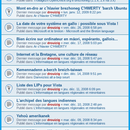
Publié dans
Troidigezh OpenOffice.org e brezhoneg (1.1.x, 2.x ha 3.x)
Mont en-dro ar c´hlavier brezhoneg C'HWERTY 'barzh Ubuntu
Dernier message par
drouizig
«
lun. janv. 12, 2009 8:22 pm
Publié dans
Ar c'hlavier C'HWERTY
La date de votre système en gallo : possible sous Vista !
Dernier message par
drouizig
«
ven. déc. 26, 2008 6:58 pm
Publié dans
Microsoft et le breton - Microsoft and the Breton language
Bien écrire sur ordinateur en māori, espéranto, gallois...
Dernier message par
drouizig
«
mer. déc. 17, 2008 5:03 pm
Publié dans
Ar c'hlavier C'HWERTY
Internet et la Bretagne, une culture de réseau
Dernier message par
drouizig
«
mar. déc. 16, 2008 5:47 pm
Publié dans
L'informatique en langues régionales et minoritaires
Kemennadenn a-berzh breizh-taiwan
Dernier message par
drouizig
«
dim. déc. 14, 2008 9:51 pm
Publié dans
Danvezioù all a-bep seurt
Liste des LIPs pour Vista
Dernier message par
drouizig
«
jeu. déc. 11, 2008 6:09 pm
Publié dans
L'informatique en langues régionales et minoritaires
L'archipel des langues indiennes
Dernier message par
drouizig
«
mer. déc. 10, 2008 2:48 pm
Publié dans
L'informatique en langues régionales et minoritaires
Yehoù amerikanek
Dernier message par
drouizig
«
mar. déc. 09, 2008 8:34 pm
Publié dans
L'informatique en langues régionales et minoritaires