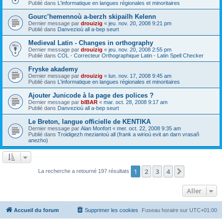
Publié dans
L'informatique en langues régionales et minoritaires
Gourc’hemennoù a-berzh skipailh Kelenn
Dernier message par
drouizig
«
jeu. nov. 20, 2008 9:21 pm
Publié dans
Danvezioù all a-bep seurt
Medieval Latin - Changes in orthography
Dernier message par
drouizig
«
jeu. nov. 20, 2008 2:55 pm
Publié dans
COL - Correcteur Orthographique Latin - Latin Spell Checker
Fryske akademy
Dernier message par
drouizig
«
lun. nov. 17, 2008 9:45 am
Publié dans
L'informatique en langues régionales et minoritaires
Ajouter Junicode à la page des polices ?
Dernier message par
bIBAR
«
mar. oct. 28, 2008 9:17 am
Publié dans
Danvezioù all a-bep seurt
Le Breton, langue officielle de KENTIKA
Dernier message par
Alan Monfort
«
mer. oct. 22, 2008 9:35 am
Publié dans
Troidigezh meziantoù all (frank a wirioù evit an darn vrasañ
anezho)
1
2
3
4
Suivant
La recherche a retourné 197 résultats
Aller
Accueil du forum
Supprimer les cookies
Fuseau horaire sur
UTC+01:00