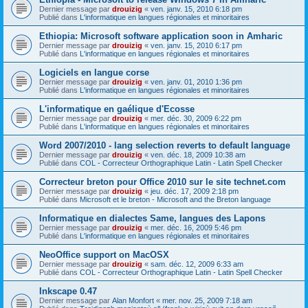
Dernier message par
drouizig
«
ven. janv. 15, 2010 6:18 pm
Publié dans
L'informatique en langues régionales et minoritaires
Ethiopia: Microsoft software application soon in Amharic
Dernier message par
drouizig
«
ven. janv. 15, 2010 6:17 pm
Publié dans
L'informatique en langues régionales et minoritaires
Logiciels en langue corse
Dernier message par
drouizig
«
ven. janv. 01, 2010 1:36 pm
Publié dans
L'informatique en langues régionales et minoritaires
L'informatique en gaélique d'Ecosse
Dernier message par
drouizig
«
mer. déc. 30, 2009 6:22 pm
Publié dans
L'informatique en langues régionales et minoritaires
Word 2007/2010 - lang selection reverts to default language
Dernier message par
drouizig
«
ven. déc. 18, 2009 10:38 am
Publié dans
COL - Correcteur Orthographique Latin - Latin Spell Checker
Correcteur breton pour Office 2010 sur le site technet.com
Dernier message par
drouizig
«
jeu. déc. 17, 2009 2:18 pm
Publié dans
Microsoft et le breton - Microsoft and the Breton language
Informatique en dialectes Same, langues des Lapons
Dernier message par
drouizig
«
mer. déc. 16, 2009 5:46 pm
Publié dans
L'informatique en langues régionales et minoritaires
NeoOffice support on MacOSX
Dernier message par
drouizig
«
sam. déc. 12, 2009 6:33 am
Publié dans
COL - Correcteur Orthographique Latin - Latin Spell Checker
Inkscape 0.47
Dernier message par
Alan Monfort
«
mer. nov. 25, 2009 7:18 am