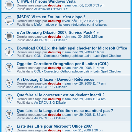
C’HWERTY sous Windows Vista
Dernier message par
drouizig
«
sam. déc. 06, 2008 3:33 pm
Publié dans
Ar c'hlavier C'HWERTY
[MSDN] Vista en Zoulou, c'est dispo !
Dernier message par
drouizig
«
ven. déc. 05, 2008 2:36 pm
Publié dans
L'informatique en langues régionales et minoritaires
« An Drouizig Difazier 2007, Service Pack 4 »
Dernier message par
drouizig
«
dim. nov. 30, 2008 2:55 pm
Publié dans
An DROUIZIG Difazier
Download COL2.x, the latin spellchecker for Microsoft Office
Dernier message par
drouizig
«
sam. nov. 29, 2008 4:16 pm
Publié dans
COL - Correcteur Orthographique Latin - Latin Spell Checker
Oggetto: Correttore Ortografico per il Latino (COL)
Dernier message par
drouizig
«
sam. nov. 29, 2008 4:14 pm
Publié dans
COL - Correcteur Orthographique Latin - Latin Spell Checker
An Drouizig Difazier - Daveoù - Références
Dernier message par
drouizig
«
sam. nov. 29, 2008 11:47 am
Publié dans
An DROUIZIG Difazier
Que faire si le correcteur est ou devient inactif ?
Dernier message par
drouizig
«
sam. nov. 29, 2008 11:34 am
Publié dans
An DROUIZIG Difazier
Que faire si la langue d'édition ne se maintient pas ?
Dernier message par
drouizig
«
sam. nov. 29, 2008 11:32 am
Publié dans
An DROUIZIG Difazier
Liste des LIPs pour Microsoft Office 2007
Dernier message par
drouizig
«
ven. nov. 21, 2008 1:20 pm