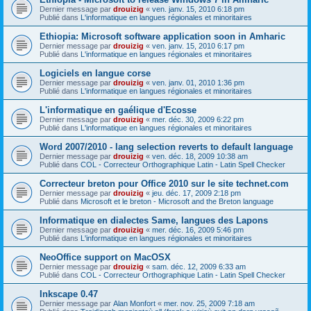
Dernier message par
drouizig
«
ven. janv. 15, 2010 6:18 pm
Publié dans
L'informatique en langues régionales et minoritaires
Ethiopia: Microsoft software application soon in Amharic
Dernier message par
drouizig
«
ven. janv. 15, 2010 6:17 pm
Publié dans
L'informatique en langues régionales et minoritaires
Logiciels en langue corse
Dernier message par
drouizig
«
ven. janv. 01, 2010 1:36 pm
Publié dans
L'informatique en langues régionales et minoritaires
L'informatique en gaélique d'Ecosse
Dernier message par
drouizig
«
mer. déc. 30, 2009 6:22 pm
Publié dans
L'informatique en langues régionales et minoritaires
Word 2007/2010 - lang selection reverts to default language
Dernier message par
drouizig
«
ven. déc. 18, 2009 10:38 am
Publié dans
COL - Correcteur Orthographique Latin - Latin Spell Checker
Correcteur breton pour Office 2010 sur le site technet.com
Dernier message par
drouizig
«
jeu. déc. 17, 2009 2:18 pm
Publié dans
Microsoft et le breton - Microsoft and the Breton language
Informatique en dialectes Same, langues des Lapons
Dernier message par
drouizig
«
mer. déc. 16, 2009 5:46 pm
Publié dans
L'informatique en langues régionales et minoritaires
NeoOffice support on MacOSX
Dernier message par
drouizig
«
sam. déc. 12, 2009 6:33 am
Publié dans
COL - Correcteur Orthographique Latin - Latin Spell Checker
Inkscape 0.47
Dernier message par
Alan Monfort
«
mer. nov. 25, 2009 7:18 am