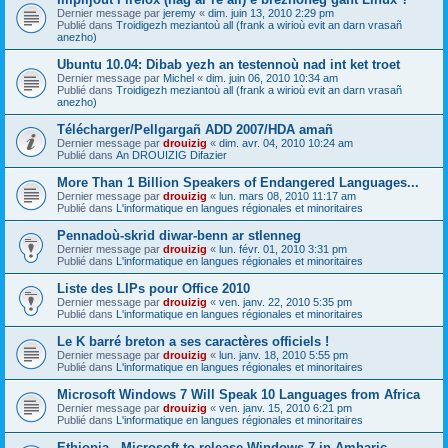
Dernier message par
jeremy
«
dim. juin 13, 2010 2:29 pm
Publié dans
Troidigezh meziantoù all (frank a wirioù evit an darn vrasañ
anezho)
Ubuntu 10.04: Dibab yezh an testennoù nad int ket troet
Dernier message par
Michel
«
dim. juin 06, 2010 10:34 am
Publié dans
Troidigezh meziantoù all (frank a wirioù evit an darn vrasañ
anezho)
Télécharger/Pellgargañ ADD 2007/HDA amañ
Dernier message par
drouizig
«
dim. avr. 04, 2010 10:24 am
Publié dans
An DROUIZIG Difazier
More Than 1 Billion Speakers of Endangered Languages...
Dernier message par
drouizig
«
lun. mars 08, 2010 11:17 am
Publié dans
L'informatique en langues régionales et minoritaires
Pennadoù-skrid diwar-benn ar stlenneg
Dernier message par
drouizig
«
lun. févr. 01, 2010 3:31 pm
Publié dans
L'informatique en langues régionales et minoritaires
Liste des LIPs pour Office 2010
Dernier message par
drouizig
«
ven. janv. 22, 2010 5:35 pm
Publié dans
L'informatique en langues régionales et minoritaires
Le K barré breton a ses caractères officiels !
Dernier message par
drouizig
«
lun. janv. 18, 2010 5:55 pm
Publié dans
L'informatique en langues régionales et minoritaires
Microsoft Windows 7 Will Speak 10 Languages from Africa
Dernier message par
drouizig
«
ven. janv. 15, 2010 6:21 pm
Publié dans
L'informatique en langues régionales et minoritaires
Ethiopia - Microsoft to release Windows 7 in Amharic