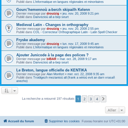
Publié dans
L'informatique en langues régionales et minoritaires
Gourc’hemennoù a-berzh skipailh Kelenn
Dernier message par
drouizig
«
jeu. nov. 20, 2008 9:21 pm
Publié dans
Danvezioù all a-bep seurt
Medieval Latin - Changes in orthography
Dernier message par
drouizig
«
jeu. nov. 20, 2008 2:55 pm
Publié dans
COL - Correcteur Orthographique Latin - Latin Spell Checker
Fryske akademy
Dernier message par
drouizig
«
lun. nov. 17, 2008 9:45 am
Publié dans
L'informatique en langues régionales et minoritaires
Ajouter Junicode à la page des polices ?
Dernier message par
bIBAR
«
mar. oct. 28, 2008 9:17 am
Publié dans
Danvezioù all a-bep seurt
Le Breton, langue officielle de KENTIKA
Dernier message par
Alan Monfort
«
mer. oct. 22, 2008 9:35 am
Publié dans
Troidigezh meziantoù all (frank a wirioù evit an darn vrasañ
anezho)
1
2
3
4
Suivant
La recherche a retourné 197 résultats
Aller
Accueil du forum
Supprimer les cookies
Fuseau horaire sur
UTC+01:00