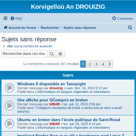
Korvigelloù An DROUIZIG
FAQ
Connexion
R
Accueil du forum
Rechercher
Sujets sans réponse
e
Sujets sans réponse
c
Aller sur la recherche avancée
h
Rechercher
Recherche avancée
e
1
2
3
4
Suivant
La recherche a retourné 197 résultats
r
c
Sujets
h
Windows 8 disponible en Tamazight
e
Dernier message par
drouizig
«
sam. févr. 16, 2013 9:17 pm
Publié dans
L'informatique en langues régionales et minoritaires
r
Une affiche pour GCompris en breton
Dernier message par
bIBAR
«
lun. juil. 12, 2010 2:56 pm
Publié dans
Troidigezh meziantoù all (frank a wirioù evit an darn vrasañ
anezho)
Ubuntu en breton dans l'école publique de Saint-Rvoal
Dernier message par
bIBAR
«
lun. juin 28, 2010 8:14 pm
Publié dans
L'informatique en langues régionales et minoritaires
Implijout Firefox (hag ar re all) e brezhoneg gant Linux ?