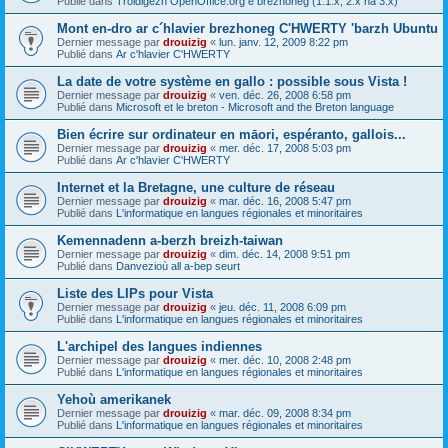
Publié dans
Troidigezh OpenOffice.org e brezhoneg (1.1.x, 2.x ha 3.x)
Mont en-dro ar c´hlavier brezhoneg C'HWERTY 'barzh Ubuntu
Dernier message par
drouizig
«
lun. janv. 12, 2009 8:22 pm
Publié dans
Ar c'hlavier C'HWERTY
La date de votre système en gallo : possible sous Vista !
Dernier message par
drouizig
«
ven. déc. 26, 2008 6:58 pm
Publié dans
Microsoft et le breton - Microsoft and the Breton language
Bien écrire sur ordinateur en māori, espéranto, gallois...
Dernier message par
drouizig
«
mer. déc. 17, 2008 5:03 pm
Publié dans
Ar c'hlavier C'HWERTY
Internet et la Bretagne, une culture de réseau
Dernier message par
drouizig
«
mar. déc. 16, 2008 5:47 pm
Publié dans
L'informatique en langues régionales et minoritaires
Kemennadenn a-berzh breizh-taiwan
Dernier message par
drouizig
«
dim. déc. 14, 2008 9:51 pm
Publié dans
Danvezioù all a-bep seurt
Liste des LIPs pour Vista
Dernier message par
drouizig
«
jeu. déc. 11, 2008 6:09 pm
Publié dans
L'informatique en langues régionales et minoritaires
L'archipel des langues indiennes
Dernier message par
drouizig
«
mer. déc. 10, 2008 2:48 pm
Publié dans
L'informatique en langues régionales et minoritaires
Yehoù amerikanek
Dernier message par
drouizig
«
mar. déc. 09, 2008 8:34 pm
Publié dans
L'informatique en langues régionales et minoritaires