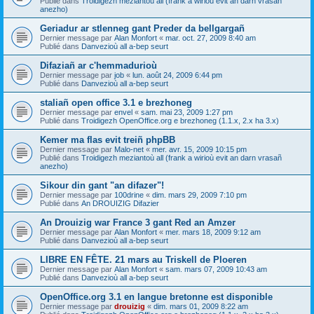
Publié dans
Troidigezh meziantoù all (frank a wirioù evit an darn vrasañ
anezho)
Geriadur ar stlenneg gant Preder da bellgargañ
Dernier message par
Alan Monfort
«
mar. oct. 27, 2009 8:40 am
Publié dans
Danvezioù all a-bep seurt
Difaziañ ar c'hemmadurioù
Dernier message par
job
«
lun. août 24, 2009 6:44 pm
Publié dans
Danvezioù all a-bep seurt
staliañ open office 3.1 e brezhoneg
Dernier message par
envel
«
sam. mai 23, 2009 1:27 pm
Publié dans
Troidigezh OpenOffice.org e brezhoneg (1.1.x, 2.x ha 3.x)
Kemer ma flas evit treiñ phpBB
Dernier message par
Malo-net
«
mer. avr. 15, 2009 10:15 pm
Publié dans
Troidigezh meziantoù all (frank a wirioù evit an darn vrasañ
anezho)
Sikour din gant "an difazer"!
Dernier message par
100drine
«
dim. mars 29, 2009 7:10 pm
Publié dans
An DROUIZIG Difazier
An Drouizig war France 3 gant Red an Amzer
Dernier message par
Alan Monfort
«
mer. mars 18, 2009 9:12 am
Publié dans
Danvezioù all a-bep seurt
LIBRE EN FÊTE. 21 mars au Triskell de Ploeren
Dernier message par
Alan Monfort
«
sam. mars 07, 2009 10:43 am
Publié dans
Danvezioù all a-bep seurt
OpenOffice.org 3.1 en langue bretonne est disponible
Dernier message par
drouizig
«
dim. mars 01, 2009 8:22 am