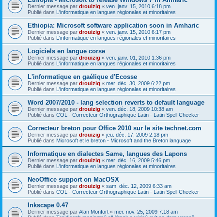
Dernier message par
drouizig
«
ven. janv. 15, 2010 6:18 pm
Publié dans
L'informatique en langues régionales et minoritaires
Ethiopia: Microsoft software application soon in Amharic
Dernier message par
drouizig
«
ven. janv. 15, 2010 6:17 pm
Publié dans
L'informatique en langues régionales et minoritaires
Logiciels en langue corse
Dernier message par
drouizig
«
ven. janv. 01, 2010 1:36 pm
Publié dans
L'informatique en langues régionales et minoritaires
L'informatique en gaélique d'Ecosse
Dernier message par
drouizig
«
mer. déc. 30, 2009 6:22 pm
Publié dans
L'informatique en langues régionales et minoritaires
Word 2007/2010 - lang selection reverts to default language
Dernier message par
drouizig
«
ven. déc. 18, 2009 10:38 am
Publié dans
COL - Correcteur Orthographique Latin - Latin Spell Checker
Correcteur breton pour Office 2010 sur le site technet.com
Dernier message par
drouizig
«
jeu. déc. 17, 2009 2:18 pm
Publié dans
Microsoft et le breton - Microsoft and the Breton language
Informatique en dialectes Same, langues des Lapons
Dernier message par
drouizig
«
mer. déc. 16, 2009 5:46 pm
Publié dans
L'informatique en langues régionales et minoritaires
NeoOffice support on MacOSX
Dernier message par
drouizig
«
sam. déc. 12, 2009 6:33 am
Publié dans
COL - Correcteur Orthographique Latin - Latin Spell Checker
Inkscape 0.47
Dernier message par
Alan Monfort
«
mer. nov. 25, 2009 7:18 am