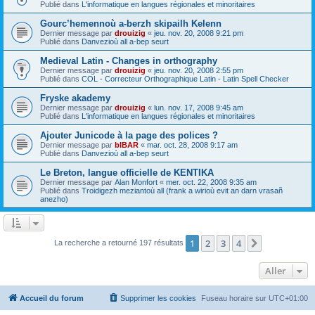
Publié dans
L'informatique en langues régionales et minoritaires
Gourc’hemennoù a-berzh skipailh Kelenn
Dernier message par
drouizig
«
jeu. nov. 20, 2008 9:21 pm
Publié dans
Danvezioù all a-bep seurt
Medieval Latin - Changes in orthography
Dernier message par
drouizig
«
jeu. nov. 20, 2008 2:55 pm
Publié dans
COL - Correcteur Orthographique Latin - Latin Spell Checker
Fryske akademy
Dernier message par
drouizig
«
lun. nov. 17, 2008 9:45 am
Publié dans
L'informatique en langues régionales et minoritaires
Ajouter Junicode à la page des polices ?
Dernier message par
bIBAR
«
mar. oct. 28, 2008 9:17 am
Publié dans
Danvezioù all a-bep seurt
Le Breton, langue officielle de KENTIKA
Dernier message par
Alan Monfort
«
mer. oct. 22, 2008 9:35 am
Publié dans
Troidigezh meziantoù all (frank a wirioù evit an darn vrasañ
anezho)
1
2
3
4
Suivant
La recherche a retourné 197 résultats
Aller
Accueil du forum
Supprimer les cookies
Fuseau horaire sur
UTC+01:00