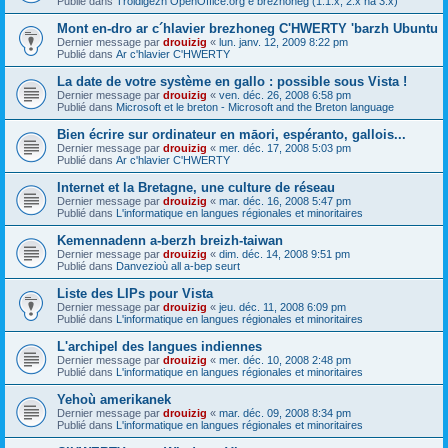
Publié dans
Troidigezh OpenOffice.org e brezhoneg (1.1.x, 2.x ha 3.x)
Mont en-dro ar c´hlavier brezhoneg C'HWERTY 'barzh Ubuntu
Dernier message par
drouizig
«
lun. janv. 12, 2009 8:22 pm
Publié dans
Ar c'hlavier C'HWERTY
La date de votre système en gallo : possible sous Vista !
Dernier message par
drouizig
«
ven. déc. 26, 2008 6:58 pm
Publié dans
Microsoft et le breton - Microsoft and the Breton language
Bien écrire sur ordinateur en māori, espéranto, gallois...
Dernier message par
drouizig
«
mer. déc. 17, 2008 5:03 pm
Publié dans
Ar c'hlavier C'HWERTY
Internet et la Bretagne, une culture de réseau
Dernier message par
drouizig
«
mar. déc. 16, 2008 5:47 pm
Publié dans
L'informatique en langues régionales et minoritaires
Kemennadenn a-berzh breizh-taiwan
Dernier message par
drouizig
«
dim. déc. 14, 2008 9:51 pm
Publié dans
Danvezioù all a-bep seurt
Liste des LIPs pour Vista
Dernier message par
drouizig
«
jeu. déc. 11, 2008 6:09 pm
Publié dans
L'informatique en langues régionales et minoritaires
L'archipel des langues indiennes
Dernier message par
drouizig
«
mer. déc. 10, 2008 2:48 pm
Publié dans
L'informatique en langues régionales et minoritaires
Yehoù amerikanek
Dernier message par
drouizig
«
mar. déc. 09, 2008 8:34 pm
Publié dans
L'informatique en langues régionales et minoritaires