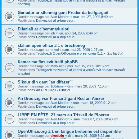
Publié dans
Troidigezh meziantoù all (frank a wirioù evit an darn vrasañ
anezho)
Geriadur ar stlenneg gant Preder da bellgargañ
Dernier message par
Alan Monfort
«
mar. oct. 27, 2009 8:40 am
Publié dans
Danvezioù all a-bep seurt
Difaziañ ar c'hemmadurioù
Dernier message par
job
«
lun. août 24, 2009 6:44 pm
Publié dans
Danvezioù all a-bep seurt
staliañ open office 3.1 e brezhoneg
Dernier message par
envel
«
sam. mai 23, 2009 1:27 pm
Publié dans
Troidigezh OpenOffice.org e brezhoneg (1.1.x, 2.x ha 3.x)
Kemer ma flas evit treiñ phpBB
Dernier message par
Malo-net
«
mer. avr. 15, 2009 10:15 pm
Publié dans
Troidigezh meziantoù all (frank a wirioù evit an darn vrasañ
anezho)
Sikour din gant "an difazer"!
Dernier message par
100drine
«
dim. mars 29, 2009 7:10 pm
Publié dans
An DROUIZIG Difazier
An Drouizig war France 3 gant Red an Amzer
Dernier message par
Alan Monfort
«
mer. mars 18, 2009 9:12 am
Publié dans
Danvezioù all a-bep seurt
LIBRE EN FÊTE. 21 mars au Triskell de Ploeren
Dernier message par
Alan Monfort
«
sam. mars 07, 2009 10:43 am
Publié dans
Danvezioù all a-bep seurt
OpenOffice.org 3.1 en langue bretonne est disponible
Dernier message par
drouizig
«
dim. mars 01, 2009 8:22 am