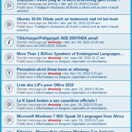
Dernier message par
jeremy
«
dim. juin 13, 2010 2:29 pm
Publié dans
Troidigezh meziantoù all (frank a wirioù evit an darn vrasañ
anezho)
Ubuntu 10.04: Dibab yezh an testennoù nad int ket troet
Dernier message par
Michel
«
dim. juin 06, 2010 10:34 am
Publié dans
Troidigezh meziantoù all (frank a wirioù evit an darn vrasañ
anezho)
Télécharger/Pellgargañ ADD 2007/HDA amañ
Dernier message par
drouizig
«
dim. avr. 04, 2010 10:24 am
Publié dans
An DROUIZIG Difazier
More Than 1 Billion Speakers of Endangered Languages...
Dernier message par
drouizig
«
lun. mars 08, 2010 11:17 am
Publié dans
L'informatique en langues régionales et minoritaires
Pennadoù-skrid diwar-benn ar stlenneg
Dernier message par
drouizig
«
lun. févr. 01, 2010 3:31 pm
Publié dans
L'informatique en langues régionales et minoritaires
Liste des LIPs pour Office 2010
Dernier message par
drouizig
«
ven. janv. 22, 2010 5:35 pm
Publié dans
L'informatique en langues régionales et minoritaires
Le K barré breton a ses caractères officiels !
Dernier message par
drouizig
«
lun. janv. 18, 2010 5:55 pm
Publié dans
L'informatique en langues régionales et minoritaires
Microsoft Windows 7 Will Speak 10 Languages from Africa
Dernier message par
drouizig
«
ven. janv. 15, 2010 6:21 pm
Publié dans
L'informatique en langues régionales et minoritaires
Ethiopia - Microsoft to release Windows 7 in Amharic