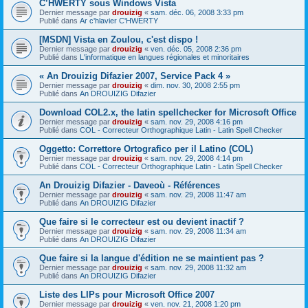
C’HWERTY sous Windows Vista
Dernier message par
drouizig
«
sam. déc. 06, 2008 3:33 pm
Publié dans
Ar c'hlavier C'HWERTY
[MSDN] Vista en Zoulou, c'est dispo !
Dernier message par
drouizig
«
ven. déc. 05, 2008 2:36 pm
Publié dans
L'informatique en langues régionales et minoritaires
« An Drouizig Difazier 2007, Service Pack 4 »
Dernier message par
drouizig
«
dim. nov. 30, 2008 2:55 pm
Publié dans
An DROUIZIG Difazier
Download COL2.x, the latin spellchecker for Microsoft Office
Dernier message par
drouizig
«
sam. nov. 29, 2008 4:16 pm
Publié dans
COL - Correcteur Orthographique Latin - Latin Spell Checker
Oggetto: Correttore Ortografico per il Latino (COL)
Dernier message par
drouizig
«
sam. nov. 29, 2008 4:14 pm
Publié dans
COL - Correcteur Orthographique Latin - Latin Spell Checker
An Drouizig Difazier - Daveoù - Références
Dernier message par
drouizig
«
sam. nov. 29, 2008 11:47 am
Publié dans
An DROUIZIG Difazier
Que faire si le correcteur est ou devient inactif ?
Dernier message par
drouizig
«
sam. nov. 29, 2008 11:34 am
Publié dans
An DROUIZIG Difazier
Que faire si la langue d'édition ne se maintient pas ?
Dernier message par
drouizig
«
sam. nov. 29, 2008 11:32 am
Publié dans
An DROUIZIG Difazier
Liste des LIPs pour Microsoft Office 2007
Dernier message par
drouizig
«
ven. nov. 21, 2008 1:20 pm