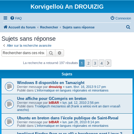
Korvigelloù An DROUIZIG
FAQ
Connexion
R
Accueil du forum
Rechercher
Sujets sans réponse
e
Sujets sans réponse
c
Aller sur la recherche avancée
h
Rechercher
Recherche avancée
e
1
2
3
4
Suivant
La recherche a retourné 197 résultats
r
c
Sujets
h
Windows 8 disponible en Tamazight
e
Dernier message par
drouizig
«
sam. févr. 16, 2013 9:17 pm
Publié dans
L'informatique en langues régionales et minoritaires
r
Une affiche pour GCompris en breton
Dernier message par
bIBAR
«
lun. juil. 12, 2010 2:56 pm
Publié dans
Troidigezh meziantoù all (frank a wirioù evit an darn vrasañ
anezho)
Ubuntu en breton dans l'école publique de Saint-Rvoal
Dernier message par
bIBAR
«
lun. juin 28, 2010 8:14 pm
Publié dans
L'informatique en langues régionales et minoritaires
Implijout Firefox (hag ar re all) e brezhoneg gant Linux ?