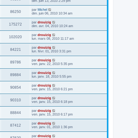
dim. juin 13, 2010 2:29 pm
par
Michel
86250
dim. juin 06, 2010 10:34 am
par
drouizig
175272
dim. avr. 04, 2010 10:24 am
par
drouizig
102020
lun. mars 08, 2010 11:17 am
par
drouizig
84221
lun. févr. 01, 2010 3:31 pm
par
drouizig
89786
ven. janv. 22, 2010 5:35 pm
par
drouizig
89884
lun. janv. 18, 2010 5:55 pm
par
drouizig
90854
ven. janv. 15, 2010 6:21 pm
par
drouizig
90310
ven. janv. 15, 2010 6:18 pm
par
drouizig
88844
ven. janv. 15, 2010 6:17 pm
par
drouizig
87412
ven. janv. 01, 2010 1:36 pm
par
drouizig