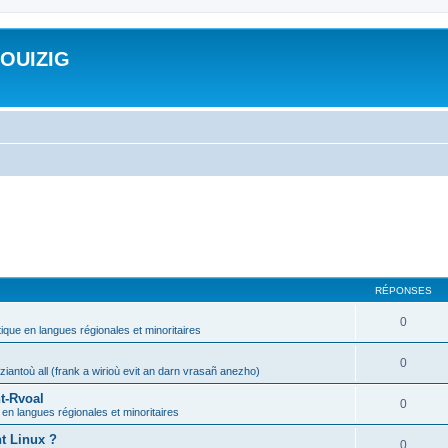
ROUIZIG
RÉPONSES
0
tique en langues régionales et minoritaires
0
iantoù all (frank a wirioù evit an darn vrasañ anezho)
t-Rvoal
0
 en langues régionales et minoritaires
nt Linux ?
0