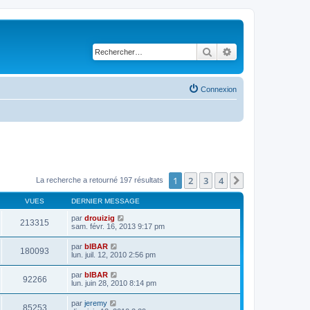
Rechercher
Recherche avancé
Connexion
1
2
3
4
Suivant
La recherche a retourné 197 résultats
VUES
DERNIER MESSAGE
par
drouizig
213315
sam. févr. 16, 2013 9:17 pm
par
bIBAR
180093
lun. juil. 12, 2010 2:56 pm
par
bIBAR
92266
lun. juin 28, 2010 8:14 pm
par
jeremy
85253