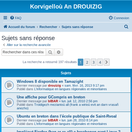
Korvigelloù An DROUIZIG
FAQ
Connexion
R
Accueil du forum
Rechercher
Sujets sans réponse
e
Sujets sans réponse
c
Aller sur la recherche avancée
h
Rechercher
Recherche avancée
e
1
2
3
4
Suivant
La recherche a retourné 197 résultats
r
c
Sujets
h
Windows 8 disponible en Tamazight
e
Dernier message par
drouizig
«
sam. févr. 16, 2013 9:17 pm
Publié dans
L'informatique en langues régionales et minoritaires
r
Une affiche pour GCompris en breton
Dernier message par
bIBAR
«
lun. juil. 12, 2010 2:56 pm
Publié dans
Troidigezh meziantoù all (frank a wirioù evit an darn vrasañ
anezho)
Ubuntu en breton dans l'école publique de Saint-Rvoal
Dernier message par
bIBAR
«
lun. juin 28, 2010 8:14 pm
Publié dans
L'informatique en langues régionales et minoritaires
Implijout Firefox (hag ar re all) e brezhoneg gant Linux ?