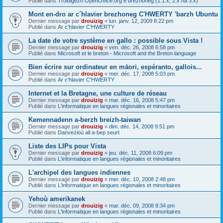
Publié dans
Troidigezh OpenOffice.org e brezhoneg (1.1.x, 2.x ha 3.x)
Mont en-dro ar c´hlavier brezhoneg C'HWERTY 'barzh Ubuntu
Dernier message par
drouizig
«
lun. janv. 12, 2009 8:22 pm
Publié dans
Ar c'hlavier C'HWERTY
La date de votre système en gallo : possible sous Vista !
Dernier message par
drouizig
«
ven. déc. 26, 2008 6:58 pm
Publié dans
Microsoft et le breton - Microsoft and the Breton language
Bien écrire sur ordinateur en māori, espéranto, gallois...
Dernier message par
drouizig
«
mer. déc. 17, 2008 5:03 pm
Publié dans
Ar c'hlavier C'HWERTY
Internet et la Bretagne, une culture de réseau
Dernier message par
drouizig
«
mar. déc. 16, 2008 5:47 pm
Publié dans
L'informatique en langues régionales et minoritaires
Kemennadenn a-berzh breizh-taiwan
Dernier message par
drouizig
«
dim. déc. 14, 2008 9:51 pm
Publié dans
Danvezioù all a-bep seurt
Liste des LIPs pour Vista
Dernier message par
drouizig
«
jeu. déc. 11, 2008 6:09 pm
Publié dans
L'informatique en langues régionales et minoritaires
L'archipel des langues indiennes
Dernier message par
drouizig
«
mer. déc. 10, 2008 2:48 pm
Publié dans
L'informatique en langues régionales et minoritaires
Yehoù amerikanek
Dernier message par
drouizig
«
mar. déc. 09, 2008 8:34 pm
Publié dans
L'informatique en langues régionales et minoritaires