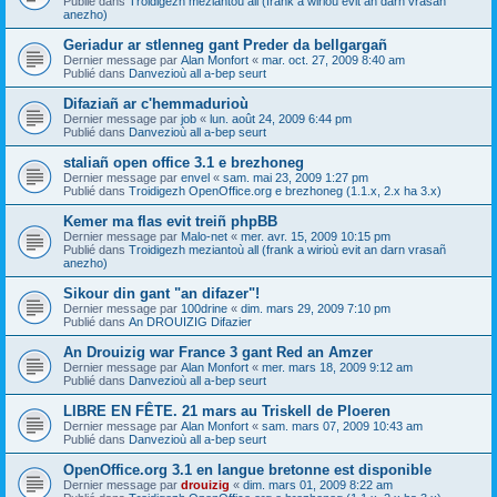
Publié dans
Troidigezh meziantoù all (frank a wirioù evit an darn vrasañ
anezho)
Geriadur ar stlenneg gant Preder da bellgargañ
Dernier message par
Alan Monfort
«
mar. oct. 27, 2009 8:40 am
Publié dans
Danvezioù all a-bep seurt
Difaziañ ar c'hemmadurioù
Dernier message par
job
«
lun. août 24, 2009 6:44 pm
Publié dans
Danvezioù all a-bep seurt
staliañ open office 3.1 e brezhoneg
Dernier message par
envel
«
sam. mai 23, 2009 1:27 pm
Publié dans
Troidigezh OpenOffice.org e brezhoneg (1.1.x, 2.x ha 3.x)
Kemer ma flas evit treiñ phpBB
Dernier message par
Malo-net
«
mer. avr. 15, 2009 10:15 pm
Publié dans
Troidigezh meziantoù all (frank a wirioù evit an darn vrasañ
anezho)
Sikour din gant "an difazer"!
Dernier message par
100drine
«
dim. mars 29, 2009 7:10 pm
Publié dans
An DROUIZIG Difazier
An Drouizig war France 3 gant Red an Amzer
Dernier message par
Alan Monfort
«
mer. mars 18, 2009 9:12 am
Publié dans
Danvezioù all a-bep seurt
LIBRE EN FÊTE. 21 mars au Triskell de Ploeren
Dernier message par
Alan Monfort
«
sam. mars 07, 2009 10:43 am
Publié dans
Danvezioù all a-bep seurt
OpenOffice.org 3.1 en langue bretonne est disponible
Dernier message par
drouizig
«
dim. mars 01, 2009 8:22 am