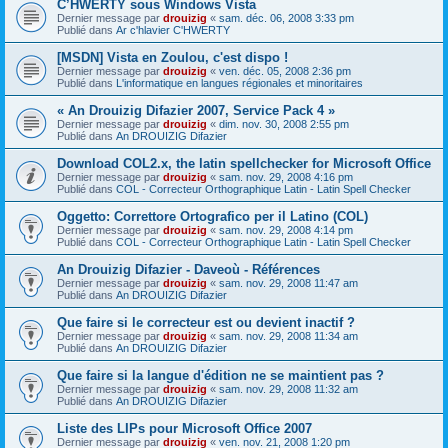
C’HWERTY sous Windows Vista
Dernier message par
drouizig
«
sam. déc. 06, 2008 3:33 pm
Publié dans
Ar c'hlavier C'HWERTY
[MSDN] Vista en Zoulou, c'est dispo !
Dernier message par
drouizig
«
ven. déc. 05, 2008 2:36 pm
Publié dans
L'informatique en langues régionales et minoritaires
« An Drouizig Difazier 2007, Service Pack 4 »
Dernier message par
drouizig
«
dim. nov. 30, 2008 2:55 pm
Publié dans
An DROUIZIG Difazier
Download COL2.x, the latin spellchecker for Microsoft Office
Dernier message par
drouizig
«
sam. nov. 29, 2008 4:16 pm
Publié dans
COL - Correcteur Orthographique Latin - Latin Spell Checker
Oggetto: Correttore Ortografico per il Latino (COL)
Dernier message par
drouizig
«
sam. nov. 29, 2008 4:14 pm
Publié dans
COL - Correcteur Orthographique Latin - Latin Spell Checker
An Drouizig Difazier - Daveoù - Références
Dernier message par
drouizig
«
sam. nov. 29, 2008 11:47 am
Publié dans
An DROUIZIG Difazier
Que faire si le correcteur est ou devient inactif ?
Dernier message par
drouizig
«
sam. nov. 29, 2008 11:34 am
Publié dans
An DROUIZIG Difazier
Que faire si la langue d'édition ne se maintient pas ?
Dernier message par
drouizig
«
sam. nov. 29, 2008 11:32 am
Publié dans
An DROUIZIG Difazier
Liste des LIPs pour Microsoft Office 2007
Dernier message par
drouizig
«
ven. nov. 21, 2008 1:20 pm