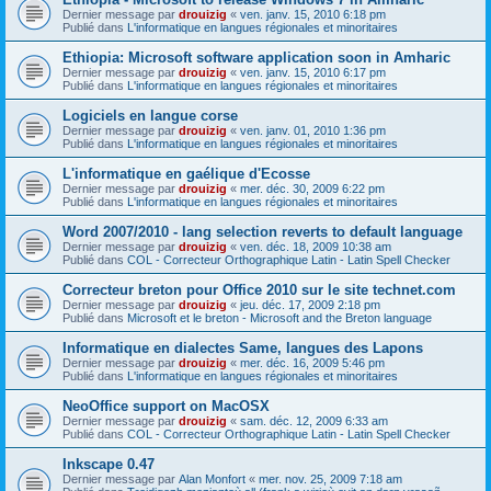
Dernier message par
drouizig
«
ven. janv. 15, 2010 6:18 pm
Publié dans
L'informatique en langues régionales et minoritaires
Ethiopia: Microsoft software application soon in Amharic
Dernier message par
drouizig
«
ven. janv. 15, 2010 6:17 pm
Publié dans
L'informatique en langues régionales et minoritaires
Logiciels en langue corse
Dernier message par
drouizig
«
ven. janv. 01, 2010 1:36 pm
Publié dans
L'informatique en langues régionales et minoritaires
L'informatique en gaélique d'Ecosse
Dernier message par
drouizig
«
mer. déc. 30, 2009 6:22 pm
Publié dans
L'informatique en langues régionales et minoritaires
Word 2007/2010 - lang selection reverts to default language
Dernier message par
drouizig
«
ven. déc. 18, 2009 10:38 am
Publié dans
COL - Correcteur Orthographique Latin - Latin Spell Checker
Correcteur breton pour Office 2010 sur le site technet.com
Dernier message par
drouizig
«
jeu. déc. 17, 2009 2:18 pm
Publié dans
Microsoft et le breton - Microsoft and the Breton language
Informatique en dialectes Same, langues des Lapons
Dernier message par
drouizig
«
mer. déc. 16, 2009 5:46 pm
Publié dans
L'informatique en langues régionales et minoritaires
NeoOffice support on MacOSX
Dernier message par
drouizig
«
sam. déc. 12, 2009 6:33 am
Publié dans
COL - Correcteur Orthographique Latin - Latin Spell Checker
Inkscape 0.47
Dernier message par
Alan Monfort
«
mer. nov. 25, 2009 7:18 am