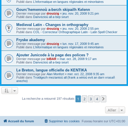
Publié dans
L'informatique en langues régionales et minoritaires
Gourc’hemennoù a-berzh skipailh Kelenn
Dernier message par
drouizig
«
jeu. nov. 20, 2008 9:21 pm
Publié dans
Danvezioù all a-bep seurt
Medieval Latin - Changes in orthography
Dernier message par
drouizig
«
jeu. nov. 20, 2008 2:55 pm
Publié dans
COL - Correcteur Orthographique Latin - Latin Spell Checker
Fryske akademy
Dernier message par
drouizig
«
lun. nov. 17, 2008 9:45 am
Publié dans
L'informatique en langues régionales et minoritaires
Ajouter Junicode à la page des polices ?
Dernier message par
bIBAR
«
mar. oct. 28, 2008 9:17 am
Publié dans
Danvezioù all a-bep seurt
Le Breton, langue officielle de KENTIKA
Dernier message par
Alan Monfort
«
mer. oct. 22, 2008 9:35 am
Publié dans
Troidigezh meziantoù all (frank a wirioù evit an darn vrasañ
anezho)
1
2
3
4
Suivant
La recherche a retourné 197 résultats
Aller
Accueil du forum
Supprimer les cookies
Fuseau horaire sur
UTC+01:00