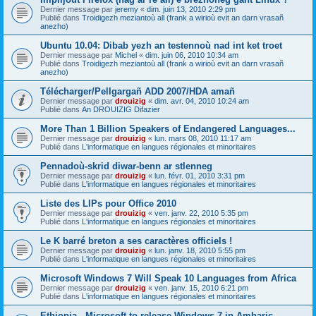
Dernier message par
jeremy
«
dim. juin 13, 2010 2:29 pm
Publié dans
Troidigezh meziantoù all (frank a wirioù evit an darn vrasañ
anezho)
Ubuntu 10.04: Dibab yezh an testennoù nad int ket troet
Dernier message par
Michel
«
dim. juin 06, 2010 10:34 am
Publié dans
Troidigezh meziantoù all (frank a wirioù evit an darn vrasañ
anezho)
Télécharger/Pellgargañ ADD 2007/HDA amañ
Dernier message par
drouizig
«
dim. avr. 04, 2010 10:24 am
Publié dans
An DROUIZIG Difazier
More Than 1 Billion Speakers of Endangered Languages...
Dernier message par
drouizig
«
lun. mars 08, 2010 11:17 am
Publié dans
L'informatique en langues régionales et minoritaires
Pennadoù-skrid diwar-benn ar stlenneg
Dernier message par
drouizig
«
lun. févr. 01, 2010 3:31 pm
Publié dans
L'informatique en langues régionales et minoritaires
Liste des LIPs pour Office 2010
Dernier message par
drouizig
«
ven. janv. 22, 2010 5:35 pm
Publié dans
L'informatique en langues régionales et minoritaires
Le K barré breton a ses caractères officiels !
Dernier message par
drouizig
«
lun. janv. 18, 2010 5:55 pm
Publié dans
L'informatique en langues régionales et minoritaires
Microsoft Windows 7 Will Speak 10 Languages from Africa
Dernier message par
drouizig
«
ven. janv. 15, 2010 6:21 pm
Publié dans
L'informatique en langues régionales et minoritaires
Ethiopia - Microsoft to release Windows 7 in Amharic