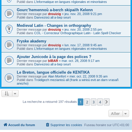
Publié dans
L'informatique en langues régionales et minoritaires
Gourc’hemennoù a-berzh skipailh Kelenn
Dernier message par
drouizig
«
jeu. nov. 20, 2008 9:21 pm
Publié dans
Danvezioù all a-bep seurt
Medieval Latin - Changes in orthography
Dernier message par
drouizig
«
jeu. nov. 20, 2008 2:55 pm
Publié dans
COL - Correcteur Orthographique Latin - Latin Spell Checker
Fryske akademy
Dernier message par
drouizig
«
lun. nov. 17, 2008 9:45 am
Publié dans
L'informatique en langues régionales et minoritaires
Ajouter Junicode à la page des polices ?
Dernier message par
bIBAR
«
mar. oct. 28, 2008 9:17 am
Publié dans
Danvezioù all a-bep seurt
Le Breton, langue officielle de KENTIKA
Dernier message par
Alan Monfort
«
mer. oct. 22, 2008 9:35 am
Publié dans
Troidigezh meziantoù all (frank a wirioù evit an darn vrasañ
anezho)
1
2
3
4
Suivant
La recherche a retourné 197 résultats
Aller
Accueil du forum
Supprimer les cookies
Fuseau horaire sur
UTC+01:00