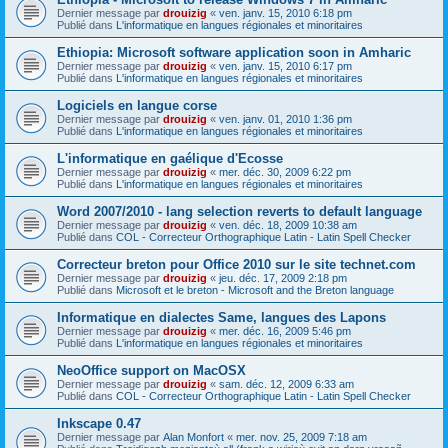
Dernier message par
drouizig
«
ven. janv. 15, 2010 6:18 pm
Publié dans
L'informatique en langues régionales et minoritaires
Ethiopia: Microsoft software application soon in Amharic
Dernier message par
drouizig
«
ven. janv. 15, 2010 6:17 pm
Publié dans
L'informatique en langues régionales et minoritaires
Logiciels en langue corse
Dernier message par
drouizig
«
ven. janv. 01, 2010 1:36 pm
Publié dans
L'informatique en langues régionales et minoritaires
L'informatique en gaélique d'Ecosse
Dernier message par
drouizig
«
mer. déc. 30, 2009 6:22 pm
Publié dans
L'informatique en langues régionales et minoritaires
Word 2007/2010 - lang selection reverts to default language
Dernier message par
drouizig
«
ven. déc. 18, 2009 10:38 am
Publié dans
COL - Correcteur Orthographique Latin - Latin Spell Checker
Correcteur breton pour Office 2010 sur le site technet.com
Dernier message par
drouizig
«
jeu. déc. 17, 2009 2:18 pm
Publié dans
Microsoft et le breton - Microsoft and the Breton language
Informatique en dialectes Same, langues des Lapons
Dernier message par
drouizig
«
mer. déc. 16, 2009 5:46 pm
Publié dans
L'informatique en langues régionales et minoritaires
NeoOffice support on MacOSX
Dernier message par
drouizig
«
sam. déc. 12, 2009 6:33 am
Publié dans
COL - Correcteur Orthographique Latin - Latin Spell Checker
Inkscape 0.47
Dernier message par
Alan Monfort
«
mer. nov. 25, 2009 7:18 am