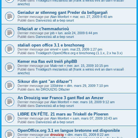
Publié dans
Troidigezh meziantoù all (frank a wirioù evit an darn vrasañ
anezho)
Geriadur ar stlenneg gant Preder da bellgargañ
Dernier message par
Alan Monfort
«
mar. oct. 27, 2009 8:40 am
Publié dans
Danvezioù all a-bep seurt
Difaziañ ar c'hemmadurioù
Dernier message par
job
«
lun. août 24, 2009 6:44 pm
Publié dans
Danvezioù all a-bep seurt
staliañ open office 3.1 e brezhoneg
Dernier message par
envel
«
sam. mai 23, 2009 1:27 pm
Publié dans
Troidigezh OpenOffice.org e brezhoneg (1.1.x, 2.x ha 3.x)
Kemer ma flas evit treiñ phpBB
Dernier message par
Malo-net
«
mer. avr. 15, 2009 10:15 pm
Publié dans
Troidigezh meziantoù all (frank a wirioù evit an darn vrasañ
anezho)
Sikour din gant "an difazer"!
Dernier message par
100drine
«
dim. mars 29, 2009 7:10 pm
Publié dans
An DROUIZIG Difazier
An Drouizig war France 3 gant Red an Amzer
Dernier message par
Alan Monfort
«
mer. mars 18, 2009 9:12 am
Publié dans
Danvezioù all a-bep seurt
LIBRE EN FÊTE. 21 mars au Triskell de Ploeren
Dernier message par
Alan Monfort
«
sam. mars 07, 2009 10:43 am
Publié dans
Danvezioù all a-bep seurt
OpenOffice.org 3.1 en langue bretonne est disponible
Dernier message par
drouizig
«
dim. mars 01, 2009 8:22 am