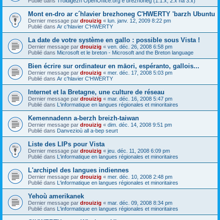
Publié dans
Troidigezh OpenOffice.org e brezhoneg (1.1.x, 2.x ha 3.x)
Mont en-dro ar c´hlavier brezhoneg C'HWERTY 'barzh Ubuntu
Dernier message par
drouizig
«
lun. janv. 12, 2009 8:22 pm
Publié dans
Ar c'hlavier C'HWERTY
La date de votre système en gallo : possible sous Vista !
Dernier message par
drouizig
«
ven. déc. 26, 2008 6:58 pm
Publié dans
Microsoft et le breton - Microsoft and the Breton language
Bien écrire sur ordinateur en māori, espéranto, gallois...
Dernier message par
drouizig
«
mer. déc. 17, 2008 5:03 pm
Publié dans
Ar c'hlavier C'HWERTY
Internet et la Bretagne, une culture de réseau
Dernier message par
drouizig
«
mar. déc. 16, 2008 5:47 pm
Publié dans
L'informatique en langues régionales et minoritaires
Kemennadenn a-berzh breizh-taiwan
Dernier message par
drouizig
«
dim. déc. 14, 2008 9:51 pm
Publié dans
Danvezioù all a-bep seurt
Liste des LIPs pour Vista
Dernier message par
drouizig
«
jeu. déc. 11, 2008 6:09 pm
Publié dans
L'informatique en langues régionales et minoritaires
L'archipel des langues indiennes
Dernier message par
drouizig
«
mer. déc. 10, 2008 2:48 pm
Publié dans
L'informatique en langues régionales et minoritaires
Yehoù amerikanek
Dernier message par
drouizig
«
mar. déc. 09, 2008 8:34 pm
Publié dans
L'informatique en langues régionales et minoritaires