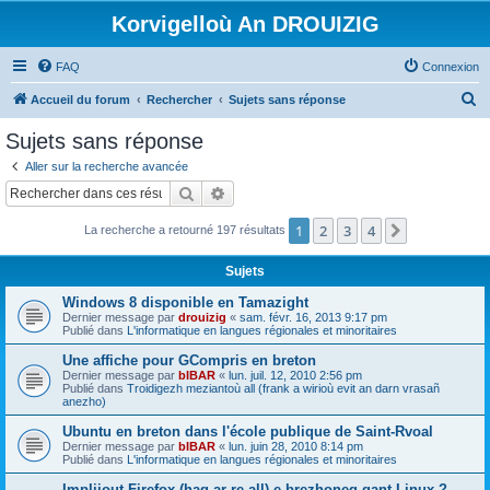
Korvigelloù An DROUIZIG
FAQ
Connexion
R
Accueil du forum
Rechercher
Sujets sans réponse
e
Sujets sans réponse
c
Aller sur la recherche avancée
h
Rechercher
Recherche avancée
e
1
2
3
4
Suivant
La recherche a retourné 197 résultats
r
c
Sujets
h
Windows 8 disponible en Tamazight
e
Dernier message par
drouizig
«
sam. févr. 16, 2013 9:17 pm
Publié dans
L'informatique en langues régionales et minoritaires
r
Une affiche pour GCompris en breton
Dernier message par
bIBAR
«
lun. juil. 12, 2010 2:56 pm
Publié dans
Troidigezh meziantoù all (frank a wirioù evit an darn vrasañ
anezho)
Ubuntu en breton dans l'école publique de Saint-Rvoal
Dernier message par
bIBAR
«
lun. juin 28, 2010 8:14 pm
Publié dans
L'informatique en langues régionales et minoritaires
Implijout Firefox (hag ar re all) e brezhoneg gant Linux ?