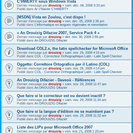
C’HWERTY sous Windows Vista
Dernier message par
drouizig
«
sam. déc. 06, 2008 3:33 pm
Publié dans
Ar c'hlavier C'HWERTY
[MSDN] Vista en Zoulou, c'est dispo !
Dernier message par
drouizig
«
ven. déc. 05, 2008 2:36 pm
Publié dans
L'informatique en langues régionales et minoritaires
« An Drouizig Difazier 2007, Service Pack 4 »
Dernier message par
drouizig
«
dim. nov. 30, 2008 2:55 pm
Publié dans
An DROUIZIG Difazier
Download COL2.x, the latin spellchecker for Microsoft Office
Dernier message par
drouizig
«
sam. nov. 29, 2008 4:16 pm
Publié dans
COL - Correcteur Orthographique Latin - Latin Spell Checker
Oggetto: Correttore Ortografico per il Latino (COL)
Dernier message par
drouizig
«
sam. nov. 29, 2008 4:14 pm
Publié dans
COL - Correcteur Orthographique Latin - Latin Spell Checker
An Drouizig Difazier - Daveoù - Références
Dernier message par
drouizig
«
sam. nov. 29, 2008 11:47 am
Publié dans
An DROUIZIG Difazier
Que faire si le correcteur est ou devient inactif ?
Dernier message par
drouizig
«
sam. nov. 29, 2008 11:34 am
Publié dans
An DROUIZIG Difazier
Que faire si la langue d'édition ne se maintient pas ?
Dernier message par
drouizig
«
sam. nov. 29, 2008 11:32 am
Publié dans
An DROUIZIG Difazier
Liste des LIPs pour Microsoft Office 2007
Dernier message par
drouizig
«
ven. nov. 21, 2008 1:20 pm