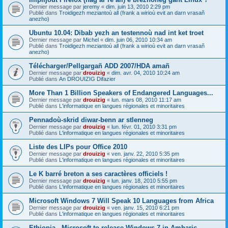
Dernier message par
jeremy
«
dim. juin 13, 2010 2:29 pm
Publié dans
Troidigezh meziantoù all (frank a wirioù evit an darn vrasañ
anezho)
Ubuntu 10.04: Dibab yezh an testennoù nad int ket troet
Dernier message par
Michel
«
dim. juin 06, 2010 10:34 am
Publié dans
Troidigezh meziantoù all (frank a wirioù evit an darn vrasañ
anezho)
Télécharger/Pellgargañ ADD 2007/HDA amañ
Dernier message par
drouizig
«
dim. avr. 04, 2010 10:24 am
Publié dans
An DROUIZIG Difazier
More Than 1 Billion Speakers of Endangered Languages...
Dernier message par
drouizig
«
lun. mars 08, 2010 11:17 am
Publié dans
L'informatique en langues régionales et minoritaires
Pennadoù-skrid diwar-benn ar stlenneg
Dernier message par
drouizig
«
lun. févr. 01, 2010 3:31 pm
Publié dans
L'informatique en langues régionales et minoritaires
Liste des LIPs pour Office 2010
Dernier message par
drouizig
«
ven. janv. 22, 2010 5:35 pm
Publié dans
L'informatique en langues régionales et minoritaires
Le K barré breton a ses caractères officiels !
Dernier message par
drouizig
«
lun. janv. 18, 2010 5:55 pm
Publié dans
L'informatique en langues régionales et minoritaires
Microsoft Windows 7 Will Speak 10 Languages from Africa
Dernier message par
drouizig
«
ven. janv. 15, 2010 6:21 pm
Publié dans
L'informatique en langues régionales et minoritaires
Ethiopia - Microsoft to release Windows 7 in Amharic