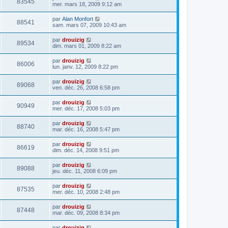
83545
mer. mars 18, 2009 9:12 am
par
Alan Monfort
88541
sam. mars 07, 2009 10:43 am
par
drouizig
89534
dim. mars 01, 2009 8:22 am
par
drouizig
86006
lun. janv. 12, 2009 8:22 pm
par
drouizig
89068
ven. déc. 26, 2008 6:58 pm
par
drouizig
90949
mer. déc. 17, 2008 5:03 pm
par
drouizig
88740
mar. déc. 16, 2008 5:47 pm
par
drouizig
86619
dim. déc. 14, 2008 9:51 pm
par
drouizig
89088
jeu. déc. 11, 2008 6:09 pm
par
drouizig
87535
mer. déc. 10, 2008 2:48 pm
par
drouizig
87448
mar. déc. 09, 2008 8:34 pm
par
drouizig