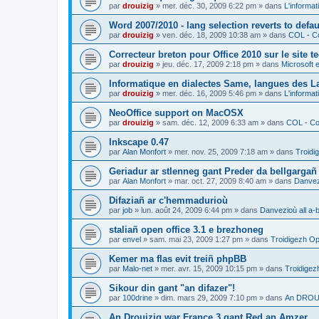
par
drouizig
»
mer. déc. 30, 2009 6:22 pm
» dans
L'informat
Word 2007/2010 - lang selection reverts to defa
par
drouizig
»
ven. déc. 18, 2009 10:38 am
» dans
COL - Co
Correcteur breton pour Office 2010 sur le site 
par
drouizig
»
jeu. déc. 17, 2009 2:18 pm
» dans
Microsoft e
Informatique en dialectes Same, langues des 
par
drouizig
»
mer. déc. 16, 2009 5:46 pm
» dans
L'informat
NeoOffice support on MacOSX
par
drouizig
»
sam. déc. 12, 2009 6:33 am
» dans
COL - Cor
Inkscape 0.47
par
Alan Monfort
»
mer. nov. 25, 2009 7:18 am
» dans
Troidi
Geriadur ar stlenneg gant Preder da bellgargañ
par
Alan Monfort
»
mar. oct. 27, 2009 8:40 am
» dans
Danvezi
Difaziañ ar c'hemmadurioù
par
job
»
lun. août 24, 2009 6:44 pm
» dans
Danvezioù all a-
staliañ open office 3.1 e brezhoneg
par
envel
»
sam. mai 23, 2009 1:27 pm
» dans
Troidigezh Op
Kemer ma flas evit treiñ phpBB
par
Malo-net
»
mer. avr. 15, 2009 10:15 pm
» dans
Troidigez
Sikour din gant "an difazer"!
par
100drine
»
dim. mars 29, 2009 7:10 pm
» dans
An DROUI
An Drouizig war France 3 gant Red an Amzer