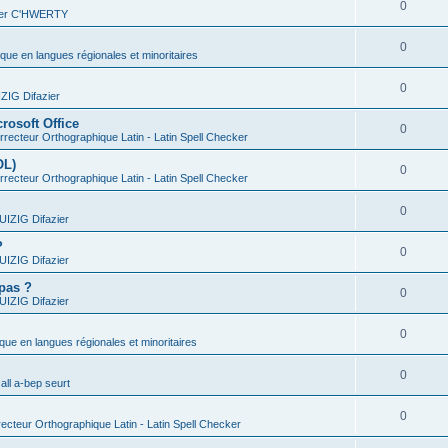
0
vier C'HWERTY
0
ique en langues régionales et minoritaires
0
IG Difazier
rosoft Office
0
recteur Orthographique Latin - Latin Spell Checker
OL)
0
recteur Orthographique Latin - Latin Spell Checker
0
IZIG Difazier
?
0
IZIG Difazier
 pas ?
0
IZIG Difazier
0
ique en langues régionales et minoritaires
0
all a-bep seurt
0
ecteur Orthographique Latin - Latin Spell Checker