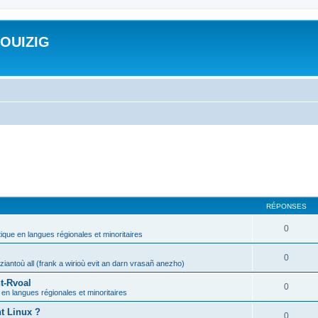
ROUIZIG
RÉPONSES
0
tique en langues régionales et minoritaires
0
iantoù all (frank a wirioù evit an darn vrasañ anezho)
t-Rvoal
0
 en langues régionales et minoritaires
nt Linux ?
0