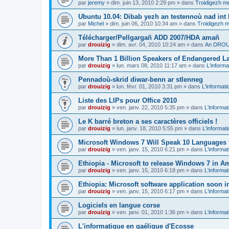
par
jeremy
»
dim. juin 13, 2010 2:29 pm
» dans
Troidigezh me
Ubuntu 10.04: Dibab yezh an testennoù nad int k
par
Michel
»
dim. juin 06, 2010 10:34 am
» dans
Troidigezh m
Télécharger/Pellgargañ ADD 2007/HDA amañ
par
drouizig
»
dim. avr. 04, 2010 10:24 am
» dans
An DROUI
More Than 1 Billion Speakers of Endangered L
par
drouizig
»
lun. mars 08, 2010 11:17 am
» dans
L'informa
Pennadoù-skrid diwar-benn ar stlenneg
par
drouizig
»
lun. févr. 01, 2010 3:31 pm
» dans
L'informati
Liste des LIPs pour Office 2010
par
drouizig
»
ven. janv. 22, 2010 5:35 pm
» dans
L'informat
Le K barré breton a ses caractères officiels !
par
drouizig
»
lun. janv. 18, 2010 5:55 pm
» dans
L'informat
Microsoft Windows 7 Will Speak 10 Languages 
par
drouizig
»
ven. janv. 15, 2010 6:21 pm
» dans
L'informat
Ethiopia - Microsoft to release Windows 7 in A
par
drouizig
»
ven. janv. 15, 2010 6:18 pm
» dans
L'informat
Ethiopia: Microsoft software application soon 
par
drouizig
»
ven. janv. 15, 2010 6:17 pm
» dans
L'informat
Logiciels en langue corse
par
drouizig
»
ven. janv. 01, 2010 1:36 pm
» dans
L'informat
L'informatique en gaélique d'Ecosse