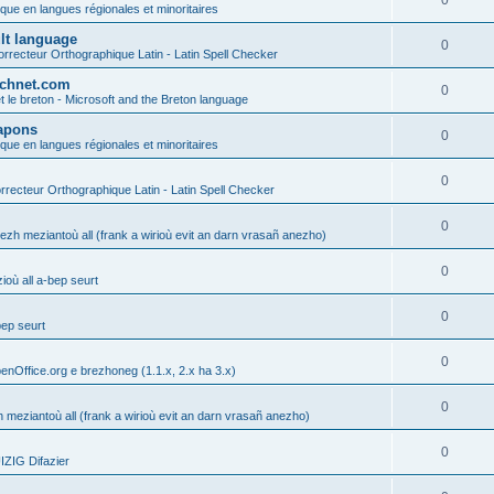
0
ique en langues régionales et minoritaires
ult language
0
rrecteur Orthographique Latin - Latin Spell Checker
technet.com
0
t le breton - Microsoft and the Breton language
Lapons
0
ique en langues régionales et minoritaires
0
recteur Orthographique Latin - Latin Spell Checker
0
gezh meziantoù all (frank a wirioù evit an darn vrasañ anezho)
0
où all a-bep seurt
0
bep seurt
0
enOffice.org e brezhoneg (1.1.x, 2.x ha 3.x)
0
h meziantoù all (frank a wirioù evit an darn vrasañ anezho)
0
ZIG Difazier