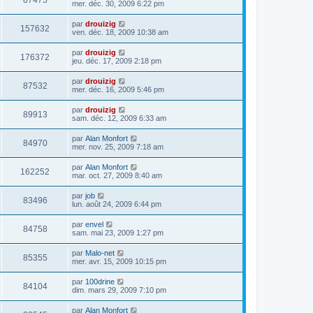
87475
mer. déc. 30, 2009 6:22 pm
par
drouizig
157632
ven. déc. 18, 2009 10:38 am
par
drouizig
176372
jeu. déc. 17, 2009 2:18 pm
par
drouizig
87532
mer. déc. 16, 2009 5:46 pm
par
drouizig
89913
sam. déc. 12, 2009 6:33 am
par
Alan Monfort
84970
mer. nov. 25, 2009 7:18 am
par
Alan Monfort
162252
mar. oct. 27, 2009 8:40 am
par
job
83496
lun. août 24, 2009 6:44 pm
par
envel
84758
sam. mai 23, 2009 1:27 pm
par
Malo-net
85355
mer. avr. 15, 2009 10:15 pm
par
100drine
84104
dim. mars 29, 2009 7:10 pm
par
Alan Monfort