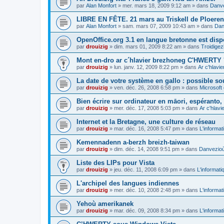
par
Alan Monfort
»
mer. mars 18, 2009 9:12 am
» dans
Danve
LIBRE EN FÊTE. 21 mars au Triskell de Ploeren
par
Alan Monfort
»
sam. mars 07, 2009 10:43 am
» dans
Dan
OpenOffice.org 3.1 en langue bretonne est disp
par
drouizig
»
dim. mars 01, 2009 8:22 am
» dans
Troidigez
Mont en-dro ar c´hlavier brezhoneg C'HWERTY 
par
drouizig
»
lun. janv. 12, 2009 8:22 pm
» dans
Ar c'hlav
La date de votre système en gallo : possible sou
par
drouizig
»
ven. déc. 26, 2008 6:58 pm
» dans
Microsoft 
Bien écrire sur ordinateur en māori, espéranto, g
par
drouizig
»
mer. déc. 17, 2008 5:03 pm
» dans
Ar c'hlav
Internet et la Bretagne, une culture de réseau
par
drouizig
»
mar. déc. 16, 2008 5:47 pm
» dans
L'informat
Kemennadenn a-berzh breizh-taiwan
par
drouizig
»
dim. déc. 14, 2008 9:51 pm
» dans
Danvezioù 
Liste des LIPs pour Vista
par
drouizig
»
jeu. déc. 11, 2008 6:09 pm
» dans
L'informati
L'archipel des langues indiennes
par
drouizig
»
mer. déc. 10, 2008 2:48 pm
» dans
L'informat
Yehoù amerikanek
par
drouizig
»
mar. déc. 09, 2008 8:34 pm
» dans
L'informat