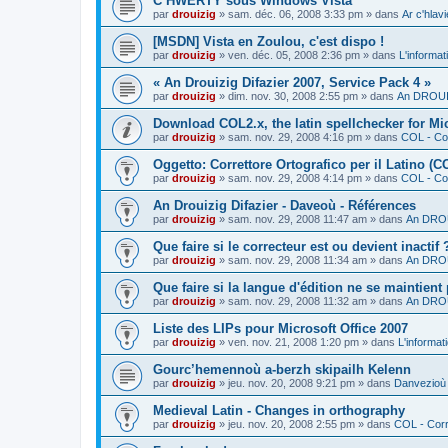
C’HWERTY sous Windows Vista
par
drouizig
»
sam. déc. 06, 2008 3:33 pm
» dans
Ar c'hla
[MSDN] Vista en Zoulou, c'est dispo !
par
drouizig
»
ven. déc. 05, 2008 2:36 pm
» dans
L'informat
« An Drouizig Difazier 2007, Service Pack 4 »
par
drouizig
»
dim. nov. 30, 2008 2:55 pm
» dans
An DROUIZ
Download COL2.x, the latin spellchecker for Mic
par
drouizig
»
sam. nov. 29, 2008 4:16 pm
» dans
COL - Cor
Oggetto: Correttore Ortografico per il Latino (C
par
drouizig
»
sam. nov. 29, 2008 4:14 pm
» dans
COL - Cor
An Drouizig Difazier - Daveoù - Références
par
drouizig
»
sam. nov. 29, 2008 11:47 am
» dans
An DROU
Que faire si le correcteur est ou devient inactif 
par
drouizig
»
sam. nov. 29, 2008 11:34 am
» dans
An DROU
Que faire si la langue d'édition ne se maintient
par
drouizig
»
sam. nov. 29, 2008 11:32 am
» dans
An DROU
Liste des LIPs pour Microsoft Office 2007
par
drouizig
»
ven. nov. 21, 2008 1:20 pm
» dans
L'informat
Gourc’hemennoù a-berzh skipailh Kelenn
par
drouizig
»
jeu. nov. 20, 2008 9:21 pm
» dans
Danvezioù 
Medieval Latin - Changes in orthography
par
drouizig
»
jeu. nov. 20, 2008 2:55 pm
» dans
COL - Corr