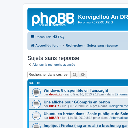
Korvigelloù An D
Foromoù KERZROUIZIG
Raccourcis
FAQ
Accueil du forum
Rechercher
Sujets sans réponse
Sujets sans réponse
Aller sur la recherche avancée
Rechercher
Recherche avancée
SUJETS
Windows 8 disponible en Tamazight
par
drouizig
»
sam. févr. 16, 2013 9:17 pm
» dans
L'informa
Une affiche pour GCompris en breton
par
bIBAR
»
lun. juil. 12, 2010 2:56 pm
» dans
Troidigezh mez
Ubuntu en breton dans l'école publique de Sain
par
bIBAR
»
lun. juin 28, 2010 8:14 pm
» dans
L'informatique
Implijout Firefox (hag ar re all) e brezhoneg ga