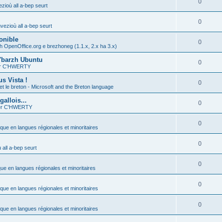
0
zioù all a-bep seurt
0
vezioù all a-bep seurt
onible
0
h OpenOffice.org e brezhoneg (1.1.x, 2.x ha 3.x)
'barzh Ubuntu
0
ier C'HWERTY
s Vista !
0
et le breton - Microsoft and the Breton language
allois...
0
ier C'HWERTY
0
ique en langues régionales et minoritaires
0
all a-bep seurt
0
que en langues régionales et minoritaires
0
ique en langues régionales et minoritaires
0
ique en langues régionales et minoritaires