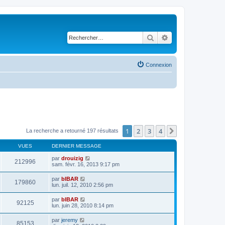
Rechercher
Recherche avancé
Connexion
1
2
3
4
Suivant
La recherche a retourné 197 résultats
VUES
DERNIER MESSAGE
par
drouizig
212996
sam. févr. 16, 2013 9:17 pm
par
bIBAR
179860
lun. juil. 12, 2010 2:56 pm
par
bIBAR
92125
lun. juin 28, 2010 8:14 pm
par
jeremy
85153