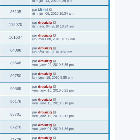
dim. juin 13, 2010 2:29 pm
par
Michel
86135
dim. juin 06, 2010 10:34 am
par
drouizig
175070
dim. avr. 04, 2010 10:24 am
par
drouizig
101637
lun. mars 08, 2010 11:17 am
par
drouizig
84088
lun. févr. 01, 2010 3:31 pm
par
drouizig
89648
ven. janv. 22, 2010 5:35 pm
par
drouizig
89750
lun. janv. 18, 2010 5:55 pm
par
drouizig
90589
ven. janv. 15, 2010 6:21 pm
par
drouizig
90176
ven. janv. 15, 2010 6:18 pm
par
drouizig
88701
ven. janv. 15, 2010 6:17 pm
par
drouizig
87270
ven. janv. 01, 2010 1:36 pm
par
drouizig