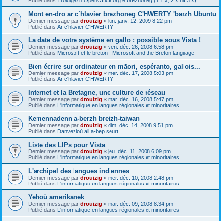
Publié dans
Troidigezh OpenOffice.org e brezhoneg (1.1.x, 2.x ha 3.x)
Mont en-dro ar c´hlavier brezhoneg C'HWERTY 'barzh Ubuntu
Dernier message par
drouizig
«
lun. janv. 12, 2009 8:22 pm
Publié dans
Ar c'hlavier C'HWERTY
La date de votre système en gallo : possible sous Vista !
Dernier message par
drouizig
«
ven. déc. 26, 2008 6:58 pm
Publié dans
Microsoft et le breton - Microsoft and the Breton language
Bien écrire sur ordinateur en māori, espéranto, gallois...
Dernier message par
drouizig
«
mer. déc. 17, 2008 5:03 pm
Publié dans
Ar c'hlavier C'HWERTY
Internet et la Bretagne, une culture de réseau
Dernier message par
drouizig
«
mar. déc. 16, 2008 5:47 pm
Publié dans
L'informatique en langues régionales et minoritaires
Kemennadenn a-berzh breizh-taiwan
Dernier message par
drouizig
«
dim. déc. 14, 2008 9:51 pm
Publié dans
Danvezioù all a-bep seurt
Liste des LIPs pour Vista
Dernier message par
drouizig
«
jeu. déc. 11, 2008 6:09 pm
Publié dans
L'informatique en langues régionales et minoritaires
L'archipel des langues indiennes
Dernier message par
drouizig
«
mer. déc. 10, 2008 2:48 pm
Publié dans
L'informatique en langues régionales et minoritaires
Yehoù amerikanek
Dernier message par
drouizig
«
mar. déc. 09, 2008 8:34 pm
Publié dans
L'informatique en langues régionales et minoritaires