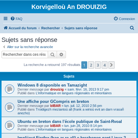
Korvigelloù An DROUIZIG
FAQ
Connexion
R
Accueil du forum
Rechercher
Sujets sans réponse
e
Sujets sans réponse
c
Aller sur la recherche avancée
h
Rechercher
Recherche avancée
e
1
2
3
4
Suivant
La recherche a retourné 197 résultats
r
c
Sujets
h
Windows 8 disponible en Tamazight
e
Dernier message par
drouizig
«
sam. févr. 16, 2013 9:17 pm
Publié dans
L'informatique en langues régionales et minoritaires
r
Une affiche pour GCompris en breton
Dernier message par
bIBAR
«
lun. juil. 12, 2010 2:56 pm
Publié dans
Troidigezh meziantoù all (frank a wirioù evit an darn vrasañ
anezho)
Ubuntu en breton dans l'école publique de Saint-Rvoal
Dernier message par
bIBAR
«
lun. juin 28, 2010 8:14 pm
Publié dans
L'informatique en langues régionales et minoritaires
Implijout Firefox (hag ar re all) e brezhoneg gant Linux ?