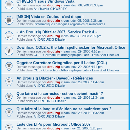
C’HWERTY sous Windows Vista
Dernier message par
drouizig
«
sam. déc. 06, 2008 3:33 pm
Publié dans
Ar c'hlavier C'HWERTY
[MSDN] Vista en Zoulou, c'est dispo !
Dernier message par
drouizig
«
ven. déc. 05, 2008 2:36 pm
Publié dans
L'informatique en langues régionales et minoritaires
« An Drouizig Difazier 2007, Service Pack 4 »
Dernier message par
drouizig
«
dim. nov. 30, 2008 2:55 pm
Publié dans
An DROUIZIG Difazier
Download COL2.x, the latin spellchecker for Microsoft Office
Dernier message par
drouizig
«
sam. nov. 29, 2008 4:16 pm
Publié dans
COL - Correcteur Orthographique Latin - Latin Spell Checker
Oggetto: Correttore Ortografico per il Latino (COL)
Dernier message par
drouizig
«
sam. nov. 29, 2008 4:14 pm
Publié dans
COL - Correcteur Orthographique Latin - Latin Spell Checker
An Drouizig Difazier - Daveoù - Références
Dernier message par
drouizig
«
sam. nov. 29, 2008 11:47 am
Publié dans
An DROUIZIG Difazier
Que faire si le correcteur est ou devient inactif ?
Dernier message par
drouizig
«
sam. nov. 29, 2008 11:34 am
Publié dans
An DROUIZIG Difazier
Que faire si la langue d'édition ne se maintient pas ?
Dernier message par
drouizig
«
sam. nov. 29, 2008 11:32 am
Publié dans
An DROUIZIG Difazier
Liste des LIPs pour Microsoft Office 2007
Dernier message par
drouizig
«
ven. nov. 21, 2008 1:20 pm