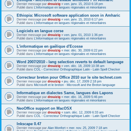
Dernier message par
drouizig
«
ven. janv. 15, 2010 6:18 pm
Publié dans
L'informatique en langues régionales et minoritaires
Ethiopia: Microsoft software application soon in Amharic
Dernier message par
drouizig
«
ven. janv. 15, 2010 6:17 pm
Publié dans
L'informatique en langues régionales et minoritaires
Logiciels en langue corse
Dernier message par
drouizig
«
ven. janv. 01, 2010 1:36 pm
Publié dans
L'informatique en langues régionales et minoritaires
L'informatique en gaélique d'Ecosse
Dernier message par
drouizig
«
mer. déc. 30, 2009 6:22 pm
Publié dans
L'informatique en langues régionales et minoritaires
Word 2007/2010 - lang selection reverts to default language
Dernier message par
drouizig
«
ven. déc. 18, 2009 10:38 am
Publié dans
COL - Correcteur Orthographique Latin - Latin Spell Checker
Correcteur breton pour Office 2010 sur le site technet.com
Dernier message par
drouizig
«
jeu. déc. 17, 2009 2:18 pm
Publié dans
Microsoft et le breton - Microsoft and the Breton language
Informatique en dialectes Same, langues des Lapons
Dernier message par
drouizig
«
mer. déc. 16, 2009 5:46 pm
Publié dans
L'informatique en langues régionales et minoritaires
NeoOffice support on MacOSX
Dernier message par
drouizig
«
sam. déc. 12, 2009 6:33 am
Publié dans
COL - Correcteur Orthographique Latin - Latin Spell Checker
Inkscape 0.47
Dernier message par
Alan Monfort
«
mer. nov. 25, 2009 7:18 am