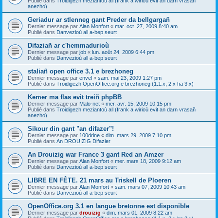
Publié dans
Troidigezh meziantoù all (frank a wirioù evit an darn vrasañ
anezho)
Geriadur ar stlenneg gant Preder da bellgargañ
Dernier message par
Alan Monfort
«
mar. oct. 27, 2009 8:40 am
Publié dans
Danvezioù all a-bep seurt
Difaziañ ar c'hemmadurioù
Dernier message par
job
«
lun. août 24, 2009 6:44 pm
Publié dans
Danvezioù all a-bep seurt
staliañ open office 3.1 e brezhoneg
Dernier message par
envel
«
sam. mai 23, 2009 1:27 pm
Publié dans
Troidigezh OpenOffice.org e brezhoneg (1.1.x, 2.x ha 3.x)
Kemer ma flas evit treiñ phpBB
Dernier message par
Malo-net
«
mer. avr. 15, 2009 10:15 pm
Publié dans
Troidigezh meziantoù all (frank a wirioù evit an darn vrasañ
anezho)
Sikour din gant "an difazer"!
Dernier message par
100drine
«
dim. mars 29, 2009 7:10 pm
Publié dans
An DROUIZIG Difazier
An Drouizig war France 3 gant Red an Amzer
Dernier message par
Alan Monfort
«
mer. mars 18, 2009 9:12 am
Publié dans
Danvezioù all a-bep seurt
LIBRE EN FÊTE. 21 mars au Triskell de Ploeren
Dernier message par
Alan Monfort
«
sam. mars 07, 2009 10:43 am
Publié dans
Danvezioù all a-bep seurt
OpenOffice.org 3.1 en langue bretonne est disponible
Dernier message par
drouizig
«
dim. mars 01, 2009 8:22 am