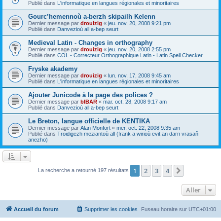
Publié dans
L'informatique en langues régionales et minoritaires
Gourc’hemennoù a-berzh skipailh Kelenn
Dernier message par
drouizig
«
jeu. nov. 20, 2008 9:21 pm
Publié dans
Danvezioù all a-bep seurt
Medieval Latin - Changes in orthography
Dernier message par
drouizig
«
jeu. nov. 20, 2008 2:55 pm
Publié dans
COL - Correcteur Orthographique Latin - Latin Spell Checker
Fryske akademy
Dernier message par
drouizig
«
lun. nov. 17, 2008 9:45 am
Publié dans
L'informatique en langues régionales et minoritaires
Ajouter Junicode à la page des polices ?
Dernier message par
bIBAR
«
mar. oct. 28, 2008 9:17 am
Publié dans
Danvezioù all a-bep seurt
Le Breton, langue officielle de KENTIKA
Dernier message par
Alan Monfort
«
mer. oct. 22, 2008 9:35 am
Publié dans
Troidigezh meziantoù all (frank a wirioù evit an darn vrasañ
anezho)
1
2
3
4
Suivant
La recherche a retourné 197 résultats
Aller
Accueil du forum
Supprimer les cookies
Fuseau horaire sur
UTC+01:00