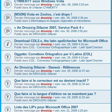
C’HWERTY sous Windows Vista
Dernier message par
drouizig
«
sam. déc. 06, 2008 3:33 pm
Publié dans
Ar c'hlavier C'HWERTY
[MSDN] Vista en Zoulou, c'est dispo !
Dernier message par
drouizig
«
ven. déc. 05, 2008 2:36 pm
Publié dans
L'informatique en langues régionales et minoritaires
« An Drouizig Difazier 2007, Service Pack 4 »
Dernier message par
drouizig
«
dim. nov. 30, 2008 2:55 pm
Publié dans
An DROUIZIG Difazier
Download COL2.x, the latin spellchecker for Microsoft Office
Dernier message par
drouizig
«
sam. nov. 29, 2008 4:16 pm
Publié dans
COL - Correcteur Orthographique Latin - Latin Spell Checker
Oggetto: Correttore Ortografico per il Latino (COL)
Dernier message par
drouizig
«
sam. nov. 29, 2008 4:14 pm
Publié dans
COL - Correcteur Orthographique Latin - Latin Spell Checker
An Drouizig Difazier - Daveoù - Références
Dernier message par
drouizig
«
sam. nov. 29, 2008 11:47 am
Publié dans
An DROUIZIG Difazier
Que faire si le correcteur est ou devient inactif ?
Dernier message par
drouizig
«
sam. nov. 29, 2008 11:34 am
Publié dans
An DROUIZIG Difazier
Que faire si la langue d'édition ne se maintient pas ?
Dernier message par
drouizig
«
sam. nov. 29, 2008 11:32 am
Publié dans
An DROUIZIG Difazier
Liste des LIPs pour Microsoft Office 2007
Dernier message par
drouizig
«
ven. nov. 21, 2008 1:20 pm