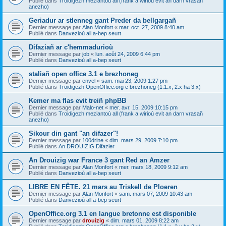
Publié dans
Troidigezh meziantoù all (frank a wirioù evit an darn vrasañ
anezho)
Geriadur ar stlenneg gant Preder da bellgargañ
Dernier message par
Alan Monfort
«
mar. oct. 27, 2009 8:40 am
Publié dans
Danvezioù all a-bep seurt
Difaziañ ar c'hemmadurioù
Dernier message par
job
«
lun. août 24, 2009 6:44 pm
Publié dans
Danvezioù all a-bep seurt
staliañ open office 3.1 e brezhoneg
Dernier message par
envel
«
sam. mai 23, 2009 1:27 pm
Publié dans
Troidigezh OpenOffice.org e brezhoneg (1.1.x, 2.x ha 3.x)
Kemer ma flas evit treiñ phpBB
Dernier message par
Malo-net
«
mer. avr. 15, 2009 10:15 pm
Publié dans
Troidigezh meziantoù all (frank a wirioù evit an darn vrasañ
anezho)
Sikour din gant "an difazer"!
Dernier message par
100drine
«
dim. mars 29, 2009 7:10 pm
Publié dans
An DROUIZIG Difazier
An Drouizig war France 3 gant Red an Amzer
Dernier message par
Alan Monfort
«
mer. mars 18, 2009 9:12 am
Publié dans
Danvezioù all a-bep seurt
LIBRE EN FÊTE. 21 mars au Triskell de Ploeren
Dernier message par
Alan Monfort
«
sam. mars 07, 2009 10:43 am
Publié dans
Danvezioù all a-bep seurt
OpenOffice.org 3.1 en langue bretonne est disponible
Dernier message par
drouizig
«
dim. mars 01, 2009 8:22 am