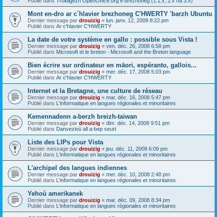
Publié dans
Troidigezh OpenOffice.org e brezhoneg (1.1.x, 2.x ha 3.x)
Mont en-dro ar c´hlavier brezhoneg C'HWERTY 'barzh Ubuntu
Dernier message par
drouizig
«
lun. janv. 12, 2009 8:22 pm
Publié dans
Ar c'hlavier C'HWERTY
La date de votre système en gallo : possible sous Vista !
Dernier message par
drouizig
«
ven. déc. 26, 2008 6:58 pm
Publié dans
Microsoft et le breton - Microsoft and the Breton language
Bien écrire sur ordinateur en māori, espéranto, gallois...
Dernier message par
drouizig
«
mer. déc. 17, 2008 5:03 pm
Publié dans
Ar c'hlavier C'HWERTY
Internet et la Bretagne, une culture de réseau
Dernier message par
drouizig
«
mar. déc. 16, 2008 5:47 pm
Publié dans
L'informatique en langues régionales et minoritaires
Kemennadenn a-berzh breizh-taiwan
Dernier message par
drouizig
«
dim. déc. 14, 2008 9:51 pm
Publié dans
Danvezioù all a-bep seurt
Liste des LIPs pour Vista
Dernier message par
drouizig
«
jeu. déc. 11, 2008 6:09 pm
Publié dans
L'informatique en langues régionales et minoritaires
L'archipel des langues indiennes
Dernier message par
drouizig
«
mer. déc. 10, 2008 2:48 pm
Publié dans
L'informatique en langues régionales et minoritaires
Yehoù amerikanek
Dernier message par
drouizig
«
mar. déc. 09, 2008 8:34 pm
Publié dans
L'informatique en langues régionales et minoritaires