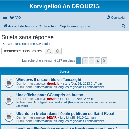
Korvigelloù An DROUIZIG
FAQ
Connexion
R
Accueil du forum
Rechercher
Sujets sans réponse
e
Sujets sans réponse
c
Aller sur la recherche avancée
h
Rechercher
Recherche avancée
e
1
2
3
4
Suivant
La recherche a retourné 197 résultats
r
c
Sujets
h
Windows 8 disponible en Tamazight
e
Dernier message par
drouizig
«
sam. févr. 16, 2013 9:17 pm
Publié dans
L'informatique en langues régionales et minoritaires
r
Une affiche pour GCompris en breton
Dernier message par
bIBAR
«
lun. juil. 12, 2010 2:56 pm
Publié dans
Troidigezh meziantoù all (frank a wirioù evit an darn vrasañ
anezho)
Ubuntu en breton dans l'école publique de Saint-Rvoal
Dernier message par
bIBAR
«
lun. juin 28, 2010 8:14 pm
Publié dans
L'informatique en langues régionales et minoritaires
Implijout Firefox (hag ar re all) e brezhoneg gant Linux ?