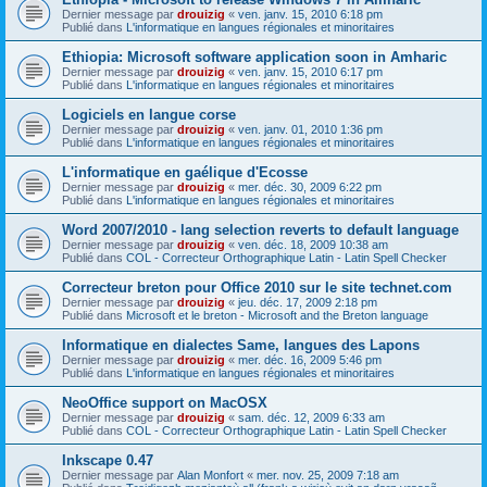
Dernier message par
drouizig
«
ven. janv. 15, 2010 6:18 pm
Publié dans
L'informatique en langues régionales et minoritaires
Ethiopia: Microsoft software application soon in Amharic
Dernier message par
drouizig
«
ven. janv. 15, 2010 6:17 pm
Publié dans
L'informatique en langues régionales et minoritaires
Logiciels en langue corse
Dernier message par
drouizig
«
ven. janv. 01, 2010 1:36 pm
Publié dans
L'informatique en langues régionales et minoritaires
L'informatique en gaélique d'Ecosse
Dernier message par
drouizig
«
mer. déc. 30, 2009 6:22 pm
Publié dans
L'informatique en langues régionales et minoritaires
Word 2007/2010 - lang selection reverts to default language
Dernier message par
drouizig
«
ven. déc. 18, 2009 10:38 am
Publié dans
COL - Correcteur Orthographique Latin - Latin Spell Checker
Correcteur breton pour Office 2010 sur le site technet.com
Dernier message par
drouizig
«
jeu. déc. 17, 2009 2:18 pm
Publié dans
Microsoft et le breton - Microsoft and the Breton language
Informatique en dialectes Same, langues des Lapons
Dernier message par
drouizig
«
mer. déc. 16, 2009 5:46 pm
Publié dans
L'informatique en langues régionales et minoritaires
NeoOffice support on MacOSX
Dernier message par
drouizig
«
sam. déc. 12, 2009 6:33 am
Publié dans
COL - Correcteur Orthographique Latin - Latin Spell Checker
Inkscape 0.47
Dernier message par
Alan Monfort
«
mer. nov. 25, 2009 7:18 am