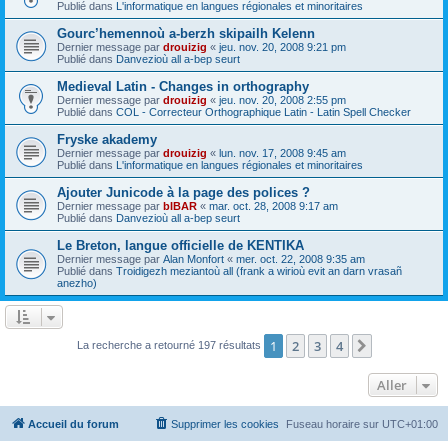
Publié dans
L'informatique en langues régionales et minoritaires
Gourc’hemennoù a-berzh skipailh Kelenn
Dernier message par
drouizig
«
jeu. nov. 20, 2008 9:21 pm
Publié dans
Danvezioù all a-bep seurt
Medieval Latin - Changes in orthography
Dernier message par
drouizig
«
jeu. nov. 20, 2008 2:55 pm
Publié dans
COL - Correcteur Orthographique Latin - Latin Spell Checker
Fryske akademy
Dernier message par
drouizig
«
lun. nov. 17, 2008 9:45 am
Publié dans
L'informatique en langues régionales et minoritaires
Ajouter Junicode à la page des polices ?
Dernier message par
bIBAR
«
mar. oct. 28, 2008 9:17 am
Publié dans
Danvezioù all a-bep seurt
Le Breton, langue officielle de KENTIKA
Dernier message par
Alan Monfort
«
mer. oct. 22, 2008 9:35 am
Publié dans
Troidigezh meziantoù all (frank a wirioù evit an darn vrasañ
anezho)
1
2
3
4
Suivant
La recherche a retourné 197 résultats
Aller
Accueil du forum
Supprimer les cookies
Fuseau horaire sur
UTC+01:00