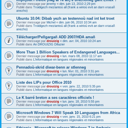
Dernier message par
jeremy
«
dim. juin 13, 2010 2:29 pm
Publié dans
Troidigezh meziantoù all (frank a wirioù evit an darn vrasañ
anezho)
Ubuntu 10.04: Dibab yezh an testennoù nad int ket troet
Dernier message par
Michel
«
dim. juin 06, 2010 10:34 am
Publié dans
Troidigezh meziantoù all (frank a wirioù evit an darn vrasañ
anezho)
Télécharger/Pellgargañ ADD 2007/HDA amañ
Dernier message par
drouizig
«
dim. avr. 04, 2010 10:24 am
Publié dans
An DROUIZIG Difazier
More Than 1 Billion Speakers of Endangered Languages...
Dernier message par
drouizig
«
lun. mars 08, 2010 11:17 am
Publié dans
L'informatique en langues régionales et minoritaires
Pennadoù-skrid diwar-benn ar stlenneg
Dernier message par
drouizig
«
lun. févr. 01, 2010 3:31 pm
Publié dans
L'informatique en langues régionales et minoritaires
Liste des LIPs pour Office 2010
Dernier message par
drouizig
«
ven. janv. 22, 2010 5:35 pm
Publié dans
L'informatique en langues régionales et minoritaires
Le K barré breton a ses caractères officiels !
Dernier message par
drouizig
«
lun. janv. 18, 2010 5:55 pm
Publié dans
L'informatique en langues régionales et minoritaires
Microsoft Windows 7 Will Speak 10 Languages from Africa
Dernier message par
drouizig
«
ven. janv. 15, 2010 6:21 pm
Publié dans
L'informatique en langues régionales et minoritaires
Ethiopia - Microsoft to release Windows 7 in Amharic