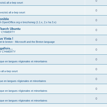
0
zioù all a-bep seurt
0
vezioù all a-bep seurt
onible
0
h OpenOffice.org e brezhoneg (1.1.x, 2.x ha 3.x)
'barzh Ubuntu
0
ier C'HWERTY
s Vista !
0
et le breton - Microsoft and the Breton language
allois...
0
ier C'HWERTY
0
ique en langues régionales et minoritaires
0
all a-bep seurt
0
que en langues régionales et minoritaires
0
ique en langues régionales et minoritaires
0
ique en langues régionales et minoritaires