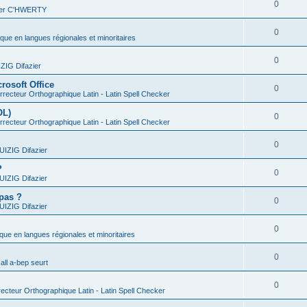
0
vier C'HWERTY
0
ique en langues régionales et minoritaires
0
IG Difazier
rosoft Office
0
recteur Orthographique Latin - Latin Spell Checker
OL)
0
recteur Orthographique Latin - Latin Spell Checker
0
IZIG Difazier
?
0
IZIG Difazier
 pas ?
0
IZIG Difazier
0
ique en langues régionales et minoritaires
0
all a-bep seurt
0
ecteur Orthographique Latin - Latin Spell Checker