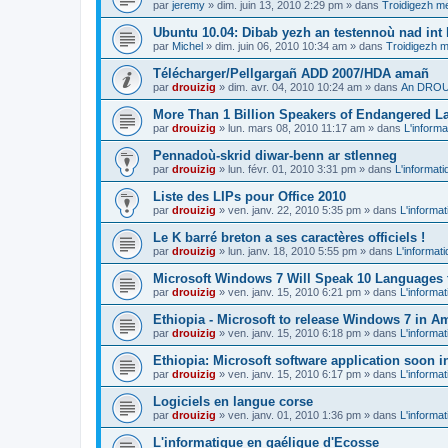
par
jeremy
»
dim. juin 13, 2010 2:29 pm
» dans
Troidigezh me
Ubuntu 10.04: Dibab yezh an testennoù nad int k
par
Michel
»
dim. juin 06, 2010 10:34 am
» dans
Troidigezh m
Télécharger/Pellgargañ ADD 2007/HDA amañ
par
drouizig
»
dim. avr. 04, 2010 10:24 am
» dans
An DROUI
More Than 1 Billion Speakers of Endangered L
par
drouizig
»
lun. mars 08, 2010 11:17 am
» dans
L'informa
Pennadoù-skrid diwar-benn ar stlenneg
par
drouizig
»
lun. févr. 01, 2010 3:31 pm
» dans
L'informati
Liste des LIPs pour Office 2010
par
drouizig
»
ven. janv. 22, 2010 5:35 pm
» dans
L'informat
Le K barré breton a ses caractères officiels !
par
drouizig
»
lun. janv. 18, 2010 5:55 pm
» dans
L'informat
Microsoft Windows 7 Will Speak 10 Languages 
par
drouizig
»
ven. janv. 15, 2010 6:21 pm
» dans
L'informat
Ethiopia - Microsoft to release Windows 7 in A
par
drouizig
»
ven. janv. 15, 2010 6:18 pm
» dans
L'informat
Ethiopia: Microsoft software application soon 
par
drouizig
»
ven. janv. 15, 2010 6:17 pm
» dans
L'informat
Logiciels en langue corse
par
drouizig
»
ven. janv. 01, 2010 1:36 pm
» dans
L'informat
L'informatique en gaélique d'Ecosse