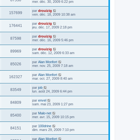
87530
mer. déc. 30, 2009 6:22 pm
par
drouizig
157699
ven. déc. 18, 2009 10:38 am
par
drouizig
176441
jeu. déc. 17, 2009 2:18 pm
par
drouizig
87598
mer. déc. 16, 2009 5:46 pm
par
drouizig
89969
sam. déc. 12, 2009 6:33 am
par
Alan Monfort
85026
mer. nov. 25, 2009 7:18 am
par
Alan Monfort
162327
mar. oct. 27, 2009 8:40 am
par
job
83549
lun. août 24, 2009 6:44 pm
par
envel
84809
sam. mai 23, 2009 1:27 pm
par
Malo-net
85400
mer. avr. 15, 2009 10:15 pm
par
100drine
84151
dim. mars 29, 2009 7:10 pm
par
Alan Monfort