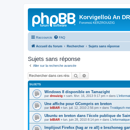
Korvigelloù An D
Foromoù KERZROUIZIG
Raccourcis
FAQ
Accueil du forum
Rechercher
Sujets sans réponse
Sujets sans réponse
Aller sur la recherche avancée
Rechercher
Recherche avancée
SUJETS
Windows 8 disponible en Tamazight
par
drouizig
»
sam. févr. 16, 2013 9:17 pm
» dans
L'informa
Une affiche pour GCompris en breton
par
bIBAR
»
lun. juil. 12, 2010 2:56 pm
» dans
Troidigezh mez
Ubuntu en breton dans l'école publique de Sain
par
bIBAR
»
lun. juin 28, 2010 8:14 pm
» dans
L'informatique
Implijout Firefox (hag ar re all) e brezhoneg ga