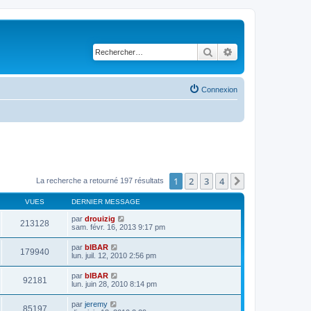
Rechercher
Recherche avancé
Connexion
1
2
3
4
Suivant
La recherche a retourné 197 résultats
VUES
DERNIER MESSAGE
par
drouizig
213128
sam. févr. 16, 2013 9:17 pm
par
bIBAR
179940
lun. juil. 12, 2010 2:56 pm
par
bIBAR
92181
lun. juin 28, 2010 8:14 pm
par
jeremy
85197