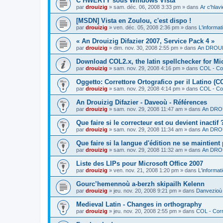
C’HWERTY sous Windows Vista
par
drouizig
»
sam. déc. 06, 2008 3:33 pm
» dans
Ar c'hla
[MSDN] Vista en Zoulou, c'est dispo !
par
drouizig
»
ven. déc. 05, 2008 2:36 pm
» dans
L'informat
« An Drouizig Difazier 2007, Service Pack 4 »
par
drouizig
»
dim. nov. 30, 2008 2:55 pm
» dans
An DROUIZ
Download COL2.x, the latin spellchecker for Mic
par
drouizig
»
sam. nov. 29, 2008 4:16 pm
» dans
COL - Cor
Oggetto: Correttore Ortografico per il Latino (C
par
drouizig
»
sam. nov. 29, 2008 4:14 pm
» dans
COL - Cor
An Drouizig Difazier - Daveoù - Références
par
drouizig
»
sam. nov. 29, 2008 11:47 am
» dans
An DROU
Que faire si le correcteur est ou devient inactif 
par
drouizig
»
sam. nov. 29, 2008 11:34 am
» dans
An DROU
Que faire si la langue d'édition ne se maintient
par
drouizig
»
sam. nov. 29, 2008 11:32 am
» dans
An DROU
Liste des LIPs pour Microsoft Office 2007
par
drouizig
»
ven. nov. 21, 2008 1:20 pm
» dans
L'informat
Gourc’hemennoù a-berzh skipailh Kelenn
par
drouizig
»
jeu. nov. 20, 2008 9:21 pm
» dans
Danvezioù 
Medieval Latin - Changes in orthography
par
drouizig
»
jeu. nov. 20, 2008 2:55 pm
» dans
COL - Corr