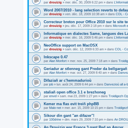
par
drouizig
»
mer. déc. 30, 2009 6:22 pm
» dans
L'informat
Word 2007/2010 - lang selection reverts to defa
par
drouizig
»
ven. déc. 18, 2009 10:38 am
» dans
COL - Co
Correcteur breton pour Office 2010 sur le site 
par
drouizig
»
jeu. déc. 17, 2009 2:18 pm
» dans
Microsoft e
Informatique en dialectes Same, langues des 
par
drouizig
»
mer. déc. 16, 2009 5:46 pm
» dans
L'informat
NeoOffice support on MacOSX
par
drouizig
»
sam. déc. 12, 2009 6:33 am
» dans
COL - Cor
Inkscape 0.47
par
Alan Monfort
»
mer. nov. 25, 2009 7:18 am
» dans
Troidi
Geriadur ar stlenneg gant Preder da bellgargañ
par
Alan Monfort
»
mar. oct. 27, 2009 8:40 am
» dans
Danvezi
Difaziañ ar c'hemmadurioù
par
job
»
lun. août 24, 2009 6:44 pm
» dans
Danvezioù all a-
staliañ open office 3.1 e brezhoneg
par
envel
»
sam. mai 23, 2009 1:27 pm
» dans
Troidigezh Op
Kemer ma flas evit treiñ phpBB
par
Malo-net
»
mer. avr. 15, 2009 10:15 pm
» dans
Troidigez
Sikour din gant "an difazer"!
par
100drine
»
dim. mars 29, 2009 7:10 pm
» dans
An DROUI
An Drouizig war France 3 gant Red an Amzer