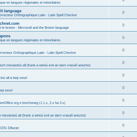
0
ique en langues régionales et minoritaires
ult language
0
rrecteur Orthographique Latin - Latin Spell Checker
technet.com
0
t le breton - Microsoft and the Breton language
Lapons
0
ique en langues régionales et minoritaires
0
recteur Orthographique Latin - Latin Spell Checker
0
gezh meziantoù all (frank a wirioù evit an darn vrasañ anezho)
0
où all a-bep seurt
0
bep seurt
0
enOffice.org e brezhoneg (1.1.x, 2.x ha 3.x)
0
h meziantoù all (frank a wirioù evit an darn vrasañ anezho)
0
ZIG Difazier