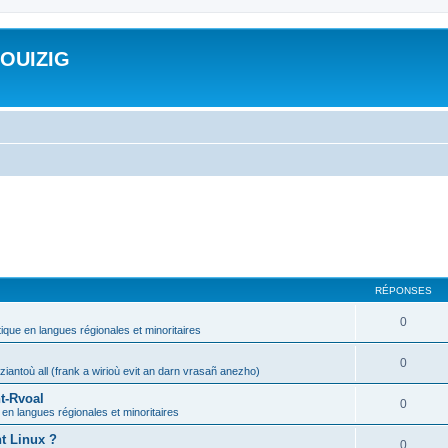
ROUIZIG
RÉPONSES
0
tique en langues régionales et minoritaires
0
iantoù all (frank a wirioù evit an darn vrasañ anezho)
t-Rvoal
0
 en langues régionales et minoritaires
nt Linux ?
0