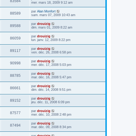
83584
mer. mars 18, 2009 9:12 am
par
Alan Monfort
88589
sam. mars 07, 2009 10:43 am
par
drouizig
89588
dim. mars 01, 2009 8:22 am
par
drouizig
86059
lun. janv. 12, 2009 8:22 pm
par
drouizig
89117
ven. déc. 26, 2008 6:58 pm
par
drouizig
90998
mer. déc. 17, 2008 5:03 pm
par
drouizig
88785
mar. déc. 16, 2008 5:47 pm
par
drouizig
86661
dim. déc. 14, 2008 9:51 pm
par
drouizig
89152
jeu. déc. 11, 2008 6:09 pm
par
drouizig
87577
mer. déc. 10, 2008 2:48 pm
par
drouizig
87494
mar. déc. 09, 2008 8:34 pm
par
drouizig