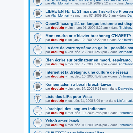
par
Alan Monfort
»
mer. mars 18, 2009 9:12 am
» dans
Danve
LIBRE EN FÊTE. 21 mars au Triskell de Ploeren
par
Alan Monfort
»
sam. mars 07, 2009 10:43 am
» dans
Dan
OpenOffice.org 3.1 en langue bretonne est disp
par
drouizig
»
dim. mars 01, 2009 8:22 am
» dans
Troidigez
Mont en-dro ar c´hlavier brezhoneg C'HWERTY 
par
drouizig
»
lun. janv. 12, 2009 8:22 pm
» dans
Ar c'hlav
La date de votre système en gallo : possible sou
par
drouizig
»
ven. déc. 26, 2008 6:58 pm
» dans
Microsoft 
Bien écrire sur ordinateur en māori, espéranto, g
par
drouizig
»
mer. déc. 17, 2008 5:03 pm
» dans
Ar c'hlav
Internet et la Bretagne, une culture de réseau
par
drouizig
»
mar. déc. 16, 2008 5:47 pm
» dans
L'informat
Kemennadenn a-berzh breizh-taiwan
par
drouizig
»
dim. déc. 14, 2008 9:51 pm
» dans
Danvezioù 
Liste des LIPs pour Vista
par
drouizig
»
jeu. déc. 11, 2008 6:09 pm
» dans
L'informati
L'archipel des langues indiennes
par
drouizig
»
mer. déc. 10, 2008 2:48 pm
» dans
L'informat
Yehoù amerikanek
par
drouizig
»
mar. déc. 09, 2008 8:34 pm
» dans
L'informat