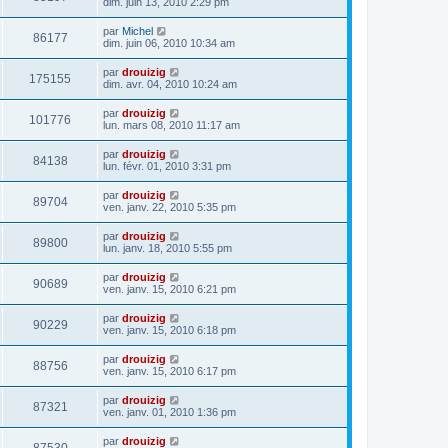
dim. juin 13, 2010 2:29 pm
par
Michel
86177
dim. juin 06, 2010 10:34 am
par
drouizig
175155
dim. avr. 04, 2010 10:24 am
par
drouizig
101776
lun. mars 08, 2010 11:17 am
par
drouizig
84138
lun. févr. 01, 2010 3:31 pm
par
drouizig
89704
ven. janv. 22, 2010 5:35 pm
par
drouizig
89800
lun. janv. 18, 2010 5:55 pm
par
drouizig
90689
ven. janv. 15, 2010 6:21 pm
par
drouizig
90229
ven. janv. 15, 2010 6:18 pm
par
drouizig
88756
ven. janv. 15, 2010 6:17 pm
par
drouizig
87321
ven. janv. 01, 2010 1:36 pm
par
drouizig