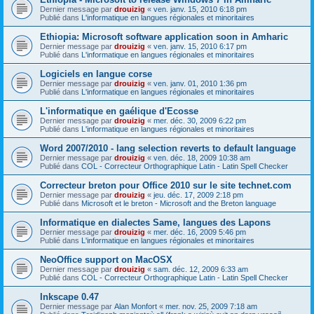
Dernier message par
drouizig
«
ven. janv. 15, 2010 6:18 pm
Publié dans
L'informatique en langues régionales et minoritaires
Ethiopia: Microsoft software application soon in Amharic
Dernier message par
drouizig
«
ven. janv. 15, 2010 6:17 pm
Publié dans
L'informatique en langues régionales et minoritaires
Logiciels en langue corse
Dernier message par
drouizig
«
ven. janv. 01, 2010 1:36 pm
Publié dans
L'informatique en langues régionales et minoritaires
L'informatique en gaélique d'Ecosse
Dernier message par
drouizig
«
mer. déc. 30, 2009 6:22 pm
Publié dans
L'informatique en langues régionales et minoritaires
Word 2007/2010 - lang selection reverts to default language
Dernier message par
drouizig
«
ven. déc. 18, 2009 10:38 am
Publié dans
COL - Correcteur Orthographique Latin - Latin Spell Checker
Correcteur breton pour Office 2010 sur le site technet.com
Dernier message par
drouizig
«
jeu. déc. 17, 2009 2:18 pm
Publié dans
Microsoft et le breton - Microsoft and the Breton language
Informatique en dialectes Same, langues des Lapons
Dernier message par
drouizig
«
mer. déc. 16, 2009 5:46 pm
Publié dans
L'informatique en langues régionales et minoritaires
NeoOffice support on MacOSX
Dernier message par
drouizig
«
sam. déc. 12, 2009 6:33 am
Publié dans
COL - Correcteur Orthographique Latin - Latin Spell Checker
Inkscape 0.47
Dernier message par
Alan Monfort
«
mer. nov. 25, 2009 7:18 am