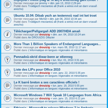
Dernier message par
jeremy
«
dim. juin 13, 2010 2:29 pm
Publié dans
Troidigezh meziantoù all (frank a wirioù evit an darn vrasañ
anezho)
Ubuntu 10.04: Dibab yezh an testennoù nad int ket troet
Dernier message par
Michel
«
dim. juin 06, 2010 10:34 am
Publié dans
Troidigezh meziantoù all (frank a wirioù evit an darn vrasañ
anezho)
Télécharger/Pellgargañ ADD 2007/HDA amañ
Dernier message par
drouizig
«
dim. avr. 04, 2010 10:24 am
Publié dans
An DROUIZIG Difazier
More Than 1 Billion Speakers of Endangered Languages...
Dernier message par
drouizig
«
lun. mars 08, 2010 11:17 am
Publié dans
L'informatique en langues régionales et minoritaires
Pennadoù-skrid diwar-benn ar stlenneg
Dernier message par
drouizig
«
lun. févr. 01, 2010 3:31 pm
Publié dans
L'informatique en langues régionales et minoritaires
Liste des LIPs pour Office 2010
Dernier message par
drouizig
«
ven. janv. 22, 2010 5:35 pm
Publié dans
L'informatique en langues régionales et minoritaires
Le K barré breton a ses caractères officiels !
Dernier message par
drouizig
«
lun. janv. 18, 2010 5:55 pm
Publié dans
L'informatique en langues régionales et minoritaires
Microsoft Windows 7 Will Speak 10 Languages from Africa
Dernier message par
drouizig
«
ven. janv. 15, 2010 6:21 pm
Publié dans
L'informatique en langues régionales et minoritaires
Ethiopia - Microsoft to release Windows 7 in Amharic