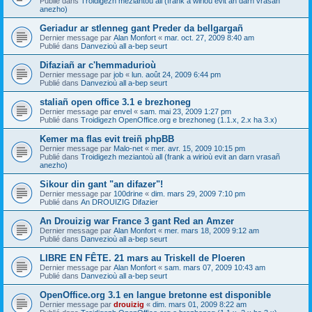
Publié dans
Troidigezh meziantoù all (frank a wirioù evit an darn vrasañ
anezho)
Geriadur ar stlenneg gant Preder da bellgargañ
Dernier message par
Alan Monfort
«
mar. oct. 27, 2009 8:40 am
Publié dans
Danvezioù all a-bep seurt
Difaziañ ar c'hemmadurioù
Dernier message par
job
«
lun. août 24, 2009 6:44 pm
Publié dans
Danvezioù all a-bep seurt
staliañ open office 3.1 e brezhoneg
Dernier message par
envel
«
sam. mai 23, 2009 1:27 pm
Publié dans
Troidigezh OpenOffice.org e brezhoneg (1.1.x, 2.x ha 3.x)
Kemer ma flas evit treiñ phpBB
Dernier message par
Malo-net
«
mer. avr. 15, 2009 10:15 pm
Publié dans
Troidigezh meziantoù all (frank a wirioù evit an darn vrasañ
anezho)
Sikour din gant "an difazer"!
Dernier message par
100drine
«
dim. mars 29, 2009 7:10 pm
Publié dans
An DROUIZIG Difazier
An Drouizig war France 3 gant Red an Amzer
Dernier message par
Alan Monfort
«
mer. mars 18, 2009 9:12 am
Publié dans
Danvezioù all a-bep seurt
LIBRE EN FÊTE. 21 mars au Triskell de Ploeren
Dernier message par
Alan Monfort
«
sam. mars 07, 2009 10:43 am
Publié dans
Danvezioù all a-bep seurt
OpenOffice.org 3.1 en langue bretonne est disponible
Dernier message par
drouizig
«
dim. mars 01, 2009 8:22 am