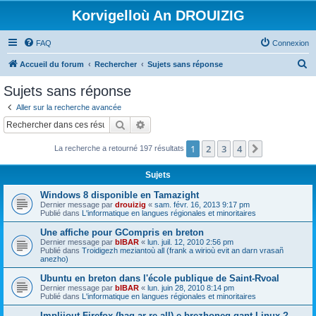
Korvigelloù An DROUIZIG
FAQ
Connexion
R
Accueil du forum
Rechercher
Sujets sans réponse
e
Sujets sans réponse
c
Aller sur la recherche avancée
h
Rechercher
Recherche avancée
e
1
2
3
4
Suivant
La recherche a retourné 197 résultats
r
c
Sujets
h
Windows 8 disponible en Tamazight
e
Dernier message par
drouizig
«
sam. févr. 16, 2013 9:17 pm
Publié dans
L'informatique en langues régionales et minoritaires
r
Une affiche pour GCompris en breton
Dernier message par
bIBAR
«
lun. juil. 12, 2010 2:56 pm
Publié dans
Troidigezh meziantoù all (frank a wirioù evit an darn vrasañ
anezho)
Ubuntu en breton dans l'école publique de Saint-Rvoal
Dernier message par
bIBAR
«
lun. juin 28, 2010 8:14 pm
Publié dans
L'informatique en langues régionales et minoritaires
Implijout Firefox (hag ar re all) e brezhoneg gant Linux ?