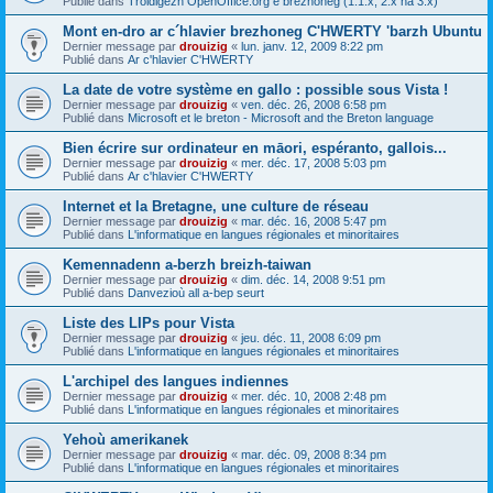
Publié dans
Troidigezh OpenOffice.org e brezhoneg (1.1.x, 2.x ha 3.x)
Mont en-dro ar c´hlavier brezhoneg C'HWERTY 'barzh Ubuntu
Dernier message par
drouizig
«
lun. janv. 12, 2009 8:22 pm
Publié dans
Ar c'hlavier C'HWERTY
La date de votre système en gallo : possible sous Vista !
Dernier message par
drouizig
«
ven. déc. 26, 2008 6:58 pm
Publié dans
Microsoft et le breton - Microsoft and the Breton language
Bien écrire sur ordinateur en māori, espéranto, gallois...
Dernier message par
drouizig
«
mer. déc. 17, 2008 5:03 pm
Publié dans
Ar c'hlavier C'HWERTY
Internet et la Bretagne, une culture de réseau
Dernier message par
drouizig
«
mar. déc. 16, 2008 5:47 pm
Publié dans
L'informatique en langues régionales et minoritaires
Kemennadenn a-berzh breizh-taiwan
Dernier message par
drouizig
«
dim. déc. 14, 2008 9:51 pm
Publié dans
Danvezioù all a-bep seurt
Liste des LIPs pour Vista
Dernier message par
drouizig
«
jeu. déc. 11, 2008 6:09 pm
Publié dans
L'informatique en langues régionales et minoritaires
L'archipel des langues indiennes
Dernier message par
drouizig
«
mer. déc. 10, 2008 2:48 pm
Publié dans
L'informatique en langues régionales et minoritaires
Yehoù amerikanek
Dernier message par
drouizig
«
mar. déc. 09, 2008 8:34 pm
Publié dans
L'informatique en langues régionales et minoritaires