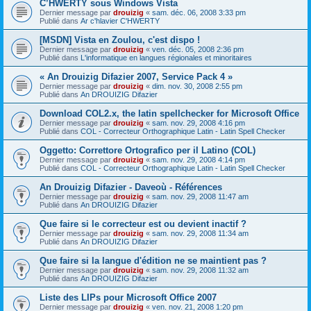
C’HWERTY sous Windows Vista
Dernier message par
drouizig
«
sam. déc. 06, 2008 3:33 pm
Publié dans
Ar c'hlavier C'HWERTY
[MSDN] Vista en Zoulou, c'est dispo !
Dernier message par
drouizig
«
ven. déc. 05, 2008 2:36 pm
Publié dans
L'informatique en langues régionales et minoritaires
« An Drouizig Difazier 2007, Service Pack 4 »
Dernier message par
drouizig
«
dim. nov. 30, 2008 2:55 pm
Publié dans
An DROUIZIG Difazier
Download COL2.x, the latin spellchecker for Microsoft Office
Dernier message par
drouizig
«
sam. nov. 29, 2008 4:16 pm
Publié dans
COL - Correcteur Orthographique Latin - Latin Spell Checker
Oggetto: Correttore Ortografico per il Latino (COL)
Dernier message par
drouizig
«
sam. nov. 29, 2008 4:14 pm
Publié dans
COL - Correcteur Orthographique Latin - Latin Spell Checker
An Drouizig Difazier - Daveoù - Références
Dernier message par
drouizig
«
sam. nov. 29, 2008 11:47 am
Publié dans
An DROUIZIG Difazier
Que faire si le correcteur est ou devient inactif ?
Dernier message par
drouizig
«
sam. nov. 29, 2008 11:34 am
Publié dans
An DROUIZIG Difazier
Que faire si la langue d'édition ne se maintient pas ?
Dernier message par
drouizig
«
sam. nov. 29, 2008 11:32 am
Publié dans
An DROUIZIG Difazier
Liste des LIPs pour Microsoft Office 2007
Dernier message par
drouizig
«
ven. nov. 21, 2008 1:20 pm