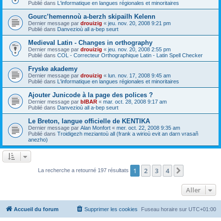
Publié dans
L'informatique en langues régionales et minoritaires
Gourc’hemennoù a-berzh skipailh Kelenn
Dernier message par
drouizig
«
jeu. nov. 20, 2008 9:21 pm
Publié dans
Danvezioù all a-bep seurt
Medieval Latin - Changes in orthography
Dernier message par
drouizig
«
jeu. nov. 20, 2008 2:55 pm
Publié dans
COL - Correcteur Orthographique Latin - Latin Spell Checker
Fryske akademy
Dernier message par
drouizig
«
lun. nov. 17, 2008 9:45 am
Publié dans
L'informatique en langues régionales et minoritaires
Ajouter Junicode à la page des polices ?
Dernier message par
bIBAR
«
mar. oct. 28, 2008 9:17 am
Publié dans
Danvezioù all a-bep seurt
Le Breton, langue officielle de KENTIKA
Dernier message par
Alan Monfort
«
mer. oct. 22, 2008 9:35 am
Publié dans
Troidigezh meziantoù all (frank a wirioù evit an darn vrasañ
anezho)
1
2
3
4
Suivant
La recherche a retourné 197 résultats
Aller
Accueil du forum
Supprimer les cookies
Fuseau horaire sur
UTC+01:00