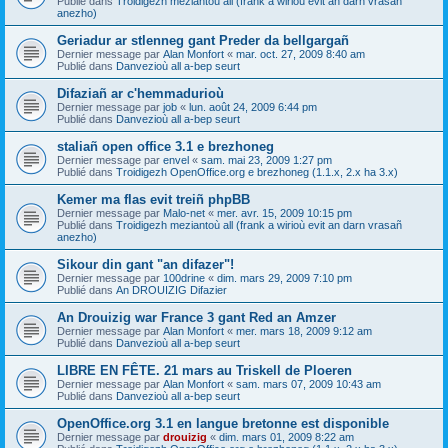
Publié dans
Troidigezh meziantoù all (frank a wirioù evit an darn vrasañ
anezho)
Geriadur ar stlenneg gant Preder da bellgargañ
Dernier message par
Alan Monfort
«
mar. oct. 27, 2009 8:40 am
Publié dans
Danvezioù all a-bep seurt
Difaziañ ar c'hemmadurioù
Dernier message par
job
«
lun. août 24, 2009 6:44 pm
Publié dans
Danvezioù all a-bep seurt
staliañ open office 3.1 e brezhoneg
Dernier message par
envel
«
sam. mai 23, 2009 1:27 pm
Publié dans
Troidigezh OpenOffice.org e brezhoneg (1.1.x, 2.x ha 3.x)
Kemer ma flas evit treiñ phpBB
Dernier message par
Malo-net
«
mer. avr. 15, 2009 10:15 pm
Publié dans
Troidigezh meziantoù all (frank a wirioù evit an darn vrasañ
anezho)
Sikour din gant "an difazer"!
Dernier message par
100drine
«
dim. mars 29, 2009 7:10 pm
Publié dans
An DROUIZIG Difazier
An Drouizig war France 3 gant Red an Amzer
Dernier message par
Alan Monfort
«
mer. mars 18, 2009 9:12 am
Publié dans
Danvezioù all a-bep seurt
LIBRE EN FÊTE. 21 mars au Triskell de Ploeren
Dernier message par
Alan Monfort
«
sam. mars 07, 2009 10:43 am
Publié dans
Danvezioù all a-bep seurt
OpenOffice.org 3.1 en langue bretonne est disponible
Dernier message par
drouizig
«
dim. mars 01, 2009 8:22 am