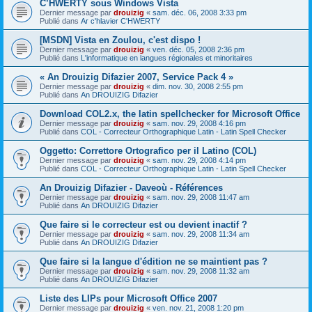
C’HWERTY sous Windows Vista
Dernier message par
drouizig
«
sam. déc. 06, 2008 3:33 pm
Publié dans
Ar c'hlavier C'HWERTY
[MSDN] Vista en Zoulou, c'est dispo !
Dernier message par
drouizig
«
ven. déc. 05, 2008 2:36 pm
Publié dans
L'informatique en langues régionales et minoritaires
« An Drouizig Difazier 2007, Service Pack 4 »
Dernier message par
drouizig
«
dim. nov. 30, 2008 2:55 pm
Publié dans
An DROUIZIG Difazier
Download COL2.x, the latin spellchecker for Microsoft Office
Dernier message par
drouizig
«
sam. nov. 29, 2008 4:16 pm
Publié dans
COL - Correcteur Orthographique Latin - Latin Spell Checker
Oggetto: Correttore Ortografico per il Latino (COL)
Dernier message par
drouizig
«
sam. nov. 29, 2008 4:14 pm
Publié dans
COL - Correcteur Orthographique Latin - Latin Spell Checker
An Drouizig Difazier - Daveoù - Références
Dernier message par
drouizig
«
sam. nov. 29, 2008 11:47 am
Publié dans
An DROUIZIG Difazier
Que faire si le correcteur est ou devient inactif ?
Dernier message par
drouizig
«
sam. nov. 29, 2008 11:34 am
Publié dans
An DROUIZIG Difazier
Que faire si la langue d'édition ne se maintient pas ?
Dernier message par
drouizig
«
sam. nov. 29, 2008 11:32 am
Publié dans
An DROUIZIG Difazier
Liste des LIPs pour Microsoft Office 2007
Dernier message par
drouizig
«
ven. nov. 21, 2008 1:20 pm