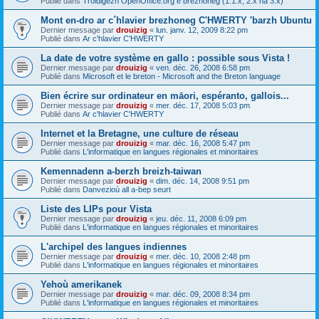
Publié dans
Troidigezh OpenOffice.org e brezhoneg (1.1.x, 2.x ha 3.x)
Mont en-dro ar c´hlavier brezhoneg C'HWERTY 'barzh Ubuntu
Dernier message par
drouizig
«
lun. janv. 12, 2009 8:22 pm
Publié dans
Ar c'hlavier C'HWERTY
La date de votre système en gallo : possible sous Vista !
Dernier message par
drouizig
«
ven. déc. 26, 2008 6:58 pm
Publié dans
Microsoft et le breton - Microsoft and the Breton language
Bien écrire sur ordinateur en māori, espéranto, gallois...
Dernier message par
drouizig
«
mer. déc. 17, 2008 5:03 pm
Publié dans
Ar c'hlavier C'HWERTY
Internet et la Bretagne, une culture de réseau
Dernier message par
drouizig
«
mar. déc. 16, 2008 5:47 pm
Publié dans
L'informatique en langues régionales et minoritaires
Kemennadenn a-berzh breizh-taiwan
Dernier message par
drouizig
«
dim. déc. 14, 2008 9:51 pm
Publié dans
Danvezioù all a-bep seurt
Liste des LIPs pour Vista
Dernier message par
drouizig
«
jeu. déc. 11, 2008 6:09 pm
Publié dans
L'informatique en langues régionales et minoritaires
L'archipel des langues indiennes
Dernier message par
drouizig
«
mer. déc. 10, 2008 2:48 pm
Publié dans
L'informatique en langues régionales et minoritaires
Yehoù amerikanek
Dernier message par
drouizig
«
mar. déc. 09, 2008 8:34 pm
Publié dans
L'informatique en langues régionales et minoritaires