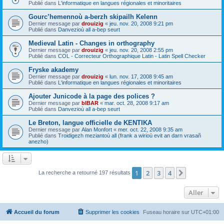
Publié dans
L'informatique en langues régionales et minoritaires
Gourc’hemennoù a-berzh skipailh Kelenn
Dernier message par
drouizig
«
jeu. nov. 20, 2008 9:21 pm
Publié dans
Danvezioù all a-bep seurt
Medieval Latin - Changes in orthography
Dernier message par
drouizig
«
jeu. nov. 20, 2008 2:55 pm
Publié dans
COL - Correcteur Orthographique Latin - Latin Spell Checker
Fryske akademy
Dernier message par
drouizig
«
lun. nov. 17, 2008 9:45 am
Publié dans
L'informatique en langues régionales et minoritaires
Ajouter Junicode à la page des polices ?
Dernier message par
bIBAR
«
mar. oct. 28, 2008 9:17 am
Publié dans
Danvezioù all a-bep seurt
Le Breton, langue officielle de KENTIKA
Dernier message par
Alan Monfort
«
mer. oct. 22, 2008 9:35 am
Publié dans
Troidigezh meziantoù all (frank a wirioù evit an darn vrasañ
anezho)
1
2
3
4
Suivant
La recherche a retourné 197 résultats
Aller
Accueil du forum
Supprimer les cookies
Fuseau horaire sur
UTC+01:00