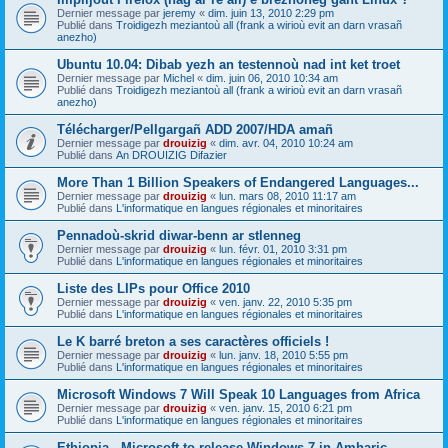
Dernier message par
jeremy
«
dim. juin 13, 2010 2:29 pm
Publié dans
Troidigezh meziantoù all (frank a wirioù evit an darn vrasañ
anezho)
Ubuntu 10.04: Dibab yezh an testennoù nad int ket troet
Dernier message par
Michel
«
dim. juin 06, 2010 10:34 am
Publié dans
Troidigezh meziantoù all (frank a wirioù evit an darn vrasañ
anezho)
Télécharger/Pellgargañ ADD 2007/HDA amañ
Dernier message par
drouizig
«
dim. avr. 04, 2010 10:24 am
Publié dans
An DROUIZIG Difazier
More Than 1 Billion Speakers of Endangered Languages...
Dernier message par
drouizig
«
lun. mars 08, 2010 11:17 am
Publié dans
L'informatique en langues régionales et minoritaires
Pennadoù-skrid diwar-benn ar stlenneg
Dernier message par
drouizig
«
lun. févr. 01, 2010 3:31 pm
Publié dans
L'informatique en langues régionales et minoritaires
Liste des LIPs pour Office 2010
Dernier message par
drouizig
«
ven. janv. 22, 2010 5:35 pm
Publié dans
L'informatique en langues régionales et minoritaires
Le K barré breton a ses caractères officiels !
Dernier message par
drouizig
«
lun. janv. 18, 2010 5:55 pm
Publié dans
L'informatique en langues régionales et minoritaires
Microsoft Windows 7 Will Speak 10 Languages from Africa
Dernier message par
drouizig
«
ven. janv. 15, 2010 6:21 pm
Publié dans
L'informatique en langues régionales et minoritaires
Ethiopia - Microsoft to release Windows 7 in Amharic