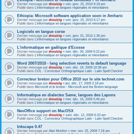
Dernier message par
drouizig
«
ven. janv. 15, 2010 6:18 pm
Publié dans
L'informatique en langues régionales et minoritaires
Ethiopia: Microsoft software application soon in Amharic
Dernier message par
drouizig
«
ven. janv. 15, 2010 6:17 pm
Publié dans
L'informatique en langues régionales et minoritaires
Logiciels en langue corse
Dernier message par
drouizig
«
ven. janv. 01, 2010 1:36 pm
Publié dans
L'informatique en langues régionales et minoritaires
L'informatique en gaélique d'Ecosse
Dernier message par
drouizig
«
mer. déc. 30, 2009 6:22 pm
Publié dans
L'informatique en langues régionales et minoritaires
Word 2007/2010 - lang selection reverts to default language
Dernier message par
drouizig
«
ven. déc. 18, 2009 10:38 am
Publié dans
COL - Correcteur Orthographique Latin - Latin Spell Checker
Correcteur breton pour Office 2010 sur le site technet.com
Dernier message par
drouizig
«
jeu. déc. 17, 2009 2:18 pm
Publié dans
Microsoft et le breton - Microsoft and the Breton language
Informatique en dialectes Same, langues des Lapons
Dernier message par
drouizig
«
mer. déc. 16, 2009 5:46 pm
Publié dans
L'informatique en langues régionales et minoritaires
NeoOffice support on MacOSX
Dernier message par
drouizig
«
sam. déc. 12, 2009 6:33 am
Publié dans
COL - Correcteur Orthographique Latin - Latin Spell Checker
Inkscape 0.47
Dernier message par
Alan Monfort
«
mer. nov. 25, 2009 7:18 am