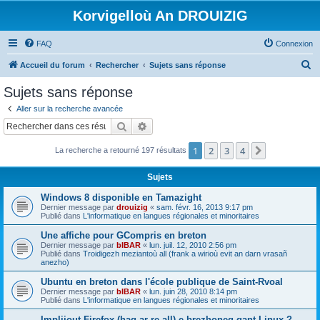
Korvigelloù An DROUIZIG
FAQ
Connexion
R
Accueil du forum
Rechercher
Sujets sans réponse
e
Sujets sans réponse
c
Aller sur la recherche avancée
h
Rechercher
Recherche avancée
e
1
2
3
4
Suivant
La recherche a retourné 197 résultats
r
c
Sujets
h
Windows 8 disponible en Tamazight
e
Dernier message par
drouizig
«
sam. févr. 16, 2013 9:17 pm
Publié dans
L'informatique en langues régionales et minoritaires
r
Une affiche pour GCompris en breton
Dernier message par
bIBAR
«
lun. juil. 12, 2010 2:56 pm
Publié dans
Troidigezh meziantoù all (frank a wirioù evit an darn vrasañ
anezho)
Ubuntu en breton dans l'école publique de Saint-Rvoal
Dernier message par
bIBAR
«
lun. juin 28, 2010 8:14 pm
Publié dans
L'informatique en langues régionales et minoritaires
Implijout Firefox (hag ar re all) e brezhoneg gant Linux ?