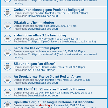
Publié dans
Troidigezh meziantoù all (frank a wirioù evit an darn vrasañ
anezho)
Geriadur ar stlenneg gant Preder da bellgargañ
Dernier message par
Alan Monfort
«
mar. oct. 27, 2009 8:40 am
Publié dans
Danvezioù all a-bep seurt
Difaziañ ar c'hemmadurioù
Dernier message par
job
«
lun. août 24, 2009 6:44 pm
Publié dans
Danvezioù all a-bep seurt
staliañ open office 3.1 e brezhoneg
Dernier message par
envel
«
sam. mai 23, 2009 1:27 pm
Publié dans
Troidigezh OpenOffice.org e brezhoneg (1.1.x, 2.x ha 3.x)
Kemer ma flas evit treiñ phpBB
Dernier message par
Malo-net
«
mer. avr. 15, 2009 10:15 pm
Publié dans
Troidigezh meziantoù all (frank a wirioù evit an darn vrasañ
anezho)
Sikour din gant "an difazer"!
Dernier message par
100drine
«
dim. mars 29, 2009 7:10 pm
Publié dans
An DROUIZIG Difazier
An Drouizig war France 3 gant Red an Amzer
Dernier message par
Alan Monfort
«
mer. mars 18, 2009 9:12 am
Publié dans
Danvezioù all a-bep seurt
LIBRE EN FÊTE. 21 mars au Triskell de Ploeren
Dernier message par
Alan Monfort
«
sam. mars 07, 2009 10:43 am
Publié dans
Danvezioù all a-bep seurt
OpenOffice.org 3.1 en langue bretonne est disponible
Dernier message par
drouizig
«
dim. mars 01, 2009 8:22 am