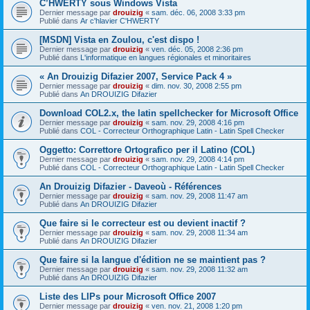
C’HWERTY sous Windows Vista
Dernier message par
drouizig
«
sam. déc. 06, 2008 3:33 pm
Publié dans
Ar c'hlavier C'HWERTY
[MSDN] Vista en Zoulou, c'est dispo !
Dernier message par
drouizig
«
ven. déc. 05, 2008 2:36 pm
Publié dans
L'informatique en langues régionales et minoritaires
« An Drouizig Difazier 2007, Service Pack 4 »
Dernier message par
drouizig
«
dim. nov. 30, 2008 2:55 pm
Publié dans
An DROUIZIG Difazier
Download COL2.x, the latin spellchecker for Microsoft Office
Dernier message par
drouizig
«
sam. nov. 29, 2008 4:16 pm
Publié dans
COL - Correcteur Orthographique Latin - Latin Spell Checker
Oggetto: Correttore Ortografico per il Latino (COL)
Dernier message par
drouizig
«
sam. nov. 29, 2008 4:14 pm
Publié dans
COL - Correcteur Orthographique Latin - Latin Spell Checker
An Drouizig Difazier - Daveoù - Références
Dernier message par
drouizig
«
sam. nov. 29, 2008 11:47 am
Publié dans
An DROUIZIG Difazier
Que faire si le correcteur est ou devient inactif ?
Dernier message par
drouizig
«
sam. nov. 29, 2008 11:34 am
Publié dans
An DROUIZIG Difazier
Que faire si la langue d'édition ne se maintient pas ?
Dernier message par
drouizig
«
sam. nov. 29, 2008 11:32 am
Publié dans
An DROUIZIG Difazier
Liste des LIPs pour Microsoft Office 2007
Dernier message par
drouizig
«
ven. nov. 21, 2008 1:20 pm