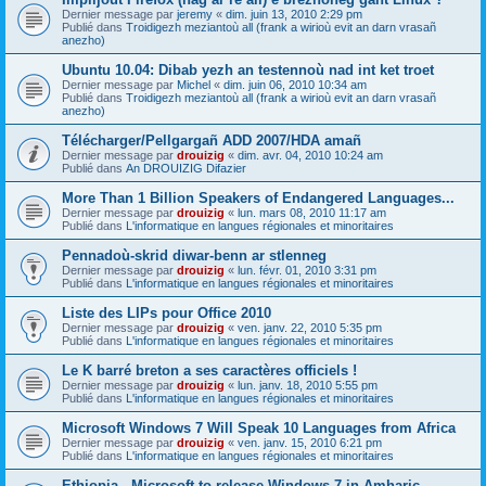
Dernier message par
jeremy
«
dim. juin 13, 2010 2:29 pm
Publié dans
Troidigezh meziantoù all (frank a wirioù evit an darn vrasañ
anezho)
Ubuntu 10.04: Dibab yezh an testennoù nad int ket troet
Dernier message par
Michel
«
dim. juin 06, 2010 10:34 am
Publié dans
Troidigezh meziantoù all (frank a wirioù evit an darn vrasañ
anezho)
Télécharger/Pellgargañ ADD 2007/HDA amañ
Dernier message par
drouizig
«
dim. avr. 04, 2010 10:24 am
Publié dans
An DROUIZIG Difazier
More Than 1 Billion Speakers of Endangered Languages...
Dernier message par
drouizig
«
lun. mars 08, 2010 11:17 am
Publié dans
L'informatique en langues régionales et minoritaires
Pennadoù-skrid diwar-benn ar stlenneg
Dernier message par
drouizig
«
lun. févr. 01, 2010 3:31 pm
Publié dans
L'informatique en langues régionales et minoritaires
Liste des LIPs pour Office 2010
Dernier message par
drouizig
«
ven. janv. 22, 2010 5:35 pm
Publié dans
L'informatique en langues régionales et minoritaires
Le K barré breton a ses caractères officiels !
Dernier message par
drouizig
«
lun. janv. 18, 2010 5:55 pm
Publié dans
L'informatique en langues régionales et minoritaires
Microsoft Windows 7 Will Speak 10 Languages from Africa
Dernier message par
drouizig
«
ven. janv. 15, 2010 6:21 pm
Publié dans
L'informatique en langues régionales et minoritaires
Ethiopia - Microsoft to release Windows 7 in Amharic