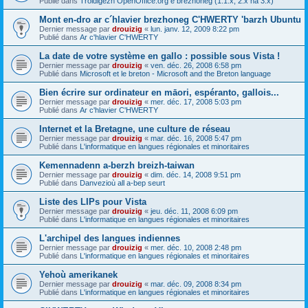
Publié dans
Troidigezh OpenOffice.org e brezhoneg (1.1.x, 2.x ha 3.x)
Mont en-dro ar c´hlavier brezhoneg C'HWERTY 'barzh Ubuntu
Dernier message par
drouizig
«
lun. janv. 12, 2009 8:22 pm
Publié dans
Ar c'hlavier C'HWERTY
La date de votre système en gallo : possible sous Vista !
Dernier message par
drouizig
«
ven. déc. 26, 2008 6:58 pm
Publié dans
Microsoft et le breton - Microsoft and the Breton language
Bien écrire sur ordinateur en māori, espéranto, gallois...
Dernier message par
drouizig
«
mer. déc. 17, 2008 5:03 pm
Publié dans
Ar c'hlavier C'HWERTY
Internet et la Bretagne, une culture de réseau
Dernier message par
drouizig
«
mar. déc. 16, 2008 5:47 pm
Publié dans
L'informatique en langues régionales et minoritaires
Kemennadenn a-berzh breizh-taiwan
Dernier message par
drouizig
«
dim. déc. 14, 2008 9:51 pm
Publié dans
Danvezioù all a-bep seurt
Liste des LIPs pour Vista
Dernier message par
drouizig
«
jeu. déc. 11, 2008 6:09 pm
Publié dans
L'informatique en langues régionales et minoritaires
L'archipel des langues indiennes
Dernier message par
drouizig
«
mer. déc. 10, 2008 2:48 pm
Publié dans
L'informatique en langues régionales et minoritaires
Yehoù amerikanek
Dernier message par
drouizig
«
mar. déc. 09, 2008 8:34 pm
Publié dans
L'informatique en langues régionales et minoritaires