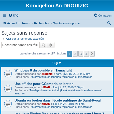
Korvigelloù An DROUIZIG
FAQ
Connexion
R
Accueil du forum
Rechercher
Sujets sans réponse
e
Sujets sans réponse
c
Aller sur la recherche avancée
h
Rechercher
Recherche avancée
e
1
2
3
4
Suivant
La recherche a retourné 197 résultats
r
c
Sujets
h
Windows 8 disponible en Tamazight
e
Dernier message par
drouizig
«
sam. févr. 16, 2013 9:17 pm
Publié dans
L'informatique en langues régionales et minoritaires
r
Une affiche pour GCompris en breton
Dernier message par
bIBAR
«
lun. juil. 12, 2010 2:56 pm
Publié dans
Troidigezh meziantoù all (frank a wirioù evit an darn vrasañ
anezho)
Ubuntu en breton dans l'école publique de Saint-Rvoal
Dernier message par
bIBAR
«
lun. juin 28, 2010 8:14 pm
Publié dans
L'informatique en langues régionales et minoritaires
Implijout Firefox (hag ar re all) e brezhoneg gant Linux ?