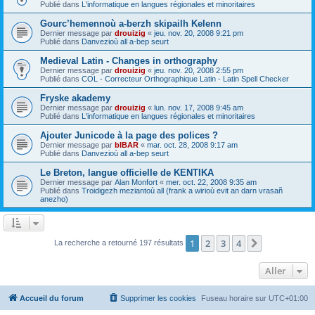
Publié dans
L'informatique en langues régionales et minoritaires
Gourc’hemennoù a-berzh skipailh Kelenn
Dernier message par
drouizig
«
jeu. nov. 20, 2008 9:21 pm
Publié dans
Danvezioù all a-bep seurt
Medieval Latin - Changes in orthography
Dernier message par
drouizig
«
jeu. nov. 20, 2008 2:55 pm
Publié dans
COL - Correcteur Orthographique Latin - Latin Spell Checker
Fryske akademy
Dernier message par
drouizig
«
lun. nov. 17, 2008 9:45 am
Publié dans
L'informatique en langues régionales et minoritaires
Ajouter Junicode à la page des polices ?
Dernier message par
bIBAR
«
mar. oct. 28, 2008 9:17 am
Publié dans
Danvezioù all a-bep seurt
Le Breton, langue officielle de KENTIKA
Dernier message par
Alan Monfort
«
mer. oct. 22, 2008 9:35 am
Publié dans
Troidigezh meziantoù all (frank a wirioù evit an darn vrasañ
anezho)
1
2
3
4
Suivant
La recherche a retourné 197 résultats
Aller
Accueil du forum
Supprimer les cookies
Fuseau horaire sur
UTC+01:00