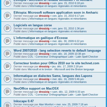
Dernier message par
drouizig
«
ven. janv. 15, 2010 6:18 pm
Publié dans
L'informatique en langues régionales et minoritaires
Ethiopia: Microsoft software application soon in Amharic
Dernier message par
drouizig
«
ven. janv. 15, 2010 6:17 pm
Publié dans
L'informatique en langues régionales et minoritaires
Logiciels en langue corse
Dernier message par
drouizig
«
ven. janv. 01, 2010 1:36 pm
Publié dans
L'informatique en langues régionales et minoritaires
L'informatique en gaélique d'Ecosse
Dernier message par
drouizig
«
mer. déc. 30, 2009 6:22 pm
Publié dans
L'informatique en langues régionales et minoritaires
Word 2007/2010 - lang selection reverts to default language
Dernier message par
drouizig
«
ven. déc. 18, 2009 10:38 am
Publié dans
COL - Correcteur Orthographique Latin - Latin Spell Checker
Correcteur breton pour Office 2010 sur le site technet.com
Dernier message par
drouizig
«
jeu. déc. 17, 2009 2:18 pm
Publié dans
Microsoft et le breton - Microsoft and the Breton language
Informatique en dialectes Same, langues des Lapons
Dernier message par
drouizig
«
mer. déc. 16, 2009 5:46 pm
Publié dans
L'informatique en langues régionales et minoritaires
NeoOffice support on MacOSX
Dernier message par
drouizig
«
sam. déc. 12, 2009 6:33 am
Publié dans
COL - Correcteur Orthographique Latin - Latin Spell Checker
Inkscape 0.47
Dernier message par
Alan Monfort
«
mer. nov. 25, 2009 7:18 am