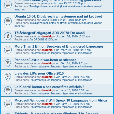
Dernier message par
jeremy
«
dim. juin 13, 2010 2:29 pm
Publié dans
Troidigezh meziantoù all (frank a wirioù evit an darn vrasañ
anezho)
Ubuntu 10.04: Dibab yezh an testennoù nad int ket troet
Dernier message par
Michel
«
dim. juin 06, 2010 10:34 am
Publié dans
Troidigezh meziantoù all (frank a wirioù evit an darn vrasañ
anezho)
Télécharger/Pellgargañ ADD 2007/HDA amañ
Dernier message par
drouizig
«
dim. avr. 04, 2010 10:24 am
Publié dans
An DROUIZIG Difazier
More Than 1 Billion Speakers of Endangered Languages...
Dernier message par
drouizig
«
lun. mars 08, 2010 11:17 am
Publié dans
L'informatique en langues régionales et minoritaires
Pennadoù-skrid diwar-benn ar stlenneg
Dernier message par
drouizig
«
lun. févr. 01, 2010 3:31 pm
Publié dans
L'informatique en langues régionales et minoritaires
Liste des LIPs pour Office 2010
Dernier message par
drouizig
«
ven. janv. 22, 2010 5:35 pm
Publié dans
L'informatique en langues régionales et minoritaires
Le K barré breton a ses caractères officiels !
Dernier message par
drouizig
«
lun. janv. 18, 2010 5:55 pm
Publié dans
L'informatique en langues régionales et minoritaires
Microsoft Windows 7 Will Speak 10 Languages from Africa
Dernier message par
drouizig
«
ven. janv. 15, 2010 6:21 pm
Publié dans
L'informatique en langues régionales et minoritaires
Ethiopia - Microsoft to release Windows 7 in Amharic