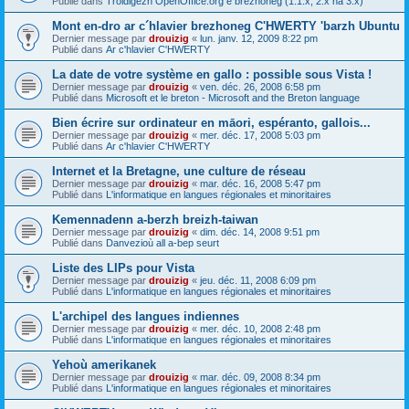
Publié dans
Troidigezh OpenOffice.org e brezhoneg (1.1.x, 2.x ha 3.x)
Mont en-dro ar c´hlavier brezhoneg C'HWERTY 'barzh Ubuntu
Dernier message par
drouizig
«
lun. janv. 12, 2009 8:22 pm
Publié dans
Ar c'hlavier C'HWERTY
La date de votre système en gallo : possible sous Vista !
Dernier message par
drouizig
«
ven. déc. 26, 2008 6:58 pm
Publié dans
Microsoft et le breton - Microsoft and the Breton language
Bien écrire sur ordinateur en māori, espéranto, gallois...
Dernier message par
drouizig
«
mer. déc. 17, 2008 5:03 pm
Publié dans
Ar c'hlavier C'HWERTY
Internet et la Bretagne, une culture de réseau
Dernier message par
drouizig
«
mar. déc. 16, 2008 5:47 pm
Publié dans
L'informatique en langues régionales et minoritaires
Kemennadenn a-berzh breizh-taiwan
Dernier message par
drouizig
«
dim. déc. 14, 2008 9:51 pm
Publié dans
Danvezioù all a-bep seurt
Liste des LIPs pour Vista
Dernier message par
drouizig
«
jeu. déc. 11, 2008 6:09 pm
Publié dans
L'informatique en langues régionales et minoritaires
L'archipel des langues indiennes
Dernier message par
drouizig
«
mer. déc. 10, 2008 2:48 pm
Publié dans
L'informatique en langues régionales et minoritaires
Yehoù amerikanek
Dernier message par
drouizig
«
mar. déc. 09, 2008 8:34 pm
Publié dans
L'informatique en langues régionales et minoritaires