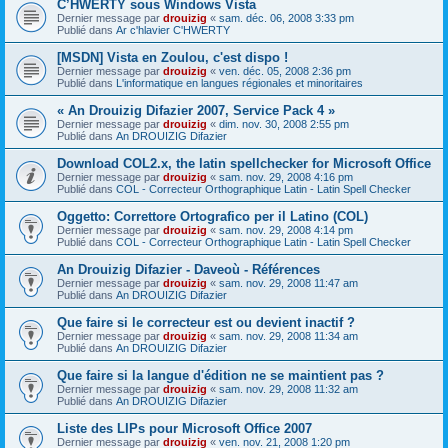
C’HWERTY sous Windows Vista
Dernier message par
drouizig
«
sam. déc. 06, 2008 3:33 pm
Publié dans
Ar c'hlavier C'HWERTY
[MSDN] Vista en Zoulou, c'est dispo !
Dernier message par
drouizig
«
ven. déc. 05, 2008 2:36 pm
Publié dans
L'informatique en langues régionales et minoritaires
« An Drouizig Difazier 2007, Service Pack 4 »
Dernier message par
drouizig
«
dim. nov. 30, 2008 2:55 pm
Publié dans
An DROUIZIG Difazier
Download COL2.x, the latin spellchecker for Microsoft Office
Dernier message par
drouizig
«
sam. nov. 29, 2008 4:16 pm
Publié dans
COL - Correcteur Orthographique Latin - Latin Spell Checker
Oggetto: Correttore Ortografico per il Latino (COL)
Dernier message par
drouizig
«
sam. nov. 29, 2008 4:14 pm
Publié dans
COL - Correcteur Orthographique Latin - Latin Spell Checker
An Drouizig Difazier - Daveoù - Références
Dernier message par
drouizig
«
sam. nov. 29, 2008 11:47 am
Publié dans
An DROUIZIG Difazier
Que faire si le correcteur est ou devient inactif ?
Dernier message par
drouizig
«
sam. nov. 29, 2008 11:34 am
Publié dans
An DROUIZIG Difazier
Que faire si la langue d'édition ne se maintient pas ?
Dernier message par
drouizig
«
sam. nov. 29, 2008 11:32 am
Publié dans
An DROUIZIG Difazier
Liste des LIPs pour Microsoft Office 2007
Dernier message par
drouizig
«
ven. nov. 21, 2008 1:20 pm