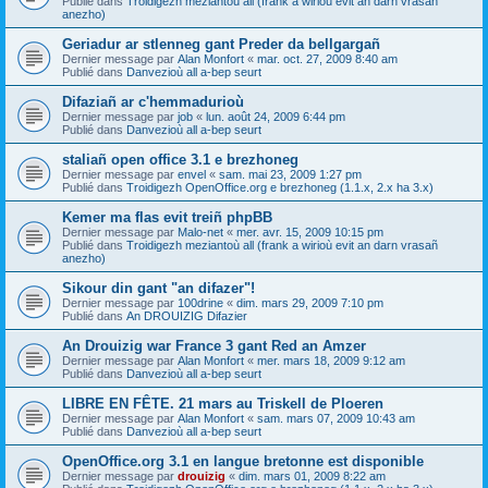
Publié dans
Troidigezh meziantoù all (frank a wirioù evit an darn vrasañ
anezho)
Geriadur ar stlenneg gant Preder da bellgargañ
Dernier message par
Alan Monfort
«
mar. oct. 27, 2009 8:40 am
Publié dans
Danvezioù all a-bep seurt
Difaziañ ar c'hemmadurioù
Dernier message par
job
«
lun. août 24, 2009 6:44 pm
Publié dans
Danvezioù all a-bep seurt
staliañ open office 3.1 e brezhoneg
Dernier message par
envel
«
sam. mai 23, 2009 1:27 pm
Publié dans
Troidigezh OpenOffice.org e brezhoneg (1.1.x, 2.x ha 3.x)
Kemer ma flas evit treiñ phpBB
Dernier message par
Malo-net
«
mer. avr. 15, 2009 10:15 pm
Publié dans
Troidigezh meziantoù all (frank a wirioù evit an darn vrasañ
anezho)
Sikour din gant "an difazer"!
Dernier message par
100drine
«
dim. mars 29, 2009 7:10 pm
Publié dans
An DROUIZIG Difazier
An Drouizig war France 3 gant Red an Amzer
Dernier message par
Alan Monfort
«
mer. mars 18, 2009 9:12 am
Publié dans
Danvezioù all a-bep seurt
LIBRE EN FÊTE. 21 mars au Triskell de Ploeren
Dernier message par
Alan Monfort
«
sam. mars 07, 2009 10:43 am
Publié dans
Danvezioù all a-bep seurt
OpenOffice.org 3.1 en langue bretonne est disponible
Dernier message par
drouizig
«
dim. mars 01, 2009 8:22 am