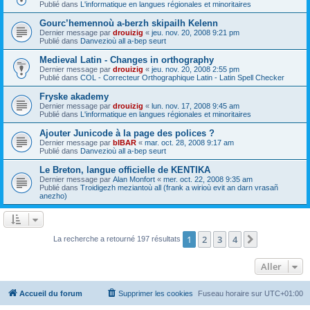
Publié dans
L'informatique en langues régionales et minoritaires
Gourc’hemennoù a-berzh skipailh Kelenn
Dernier message par
drouizig
«
jeu. nov. 20, 2008 9:21 pm
Publié dans
Danvezioù all a-bep seurt
Medieval Latin - Changes in orthography
Dernier message par
drouizig
«
jeu. nov. 20, 2008 2:55 pm
Publié dans
COL - Correcteur Orthographique Latin - Latin Spell Checker
Fryske akademy
Dernier message par
drouizig
«
lun. nov. 17, 2008 9:45 am
Publié dans
L'informatique en langues régionales et minoritaires
Ajouter Junicode à la page des polices ?
Dernier message par
bIBAR
«
mar. oct. 28, 2008 9:17 am
Publié dans
Danvezioù all a-bep seurt
Le Breton, langue officielle de KENTIKA
Dernier message par
Alan Monfort
«
mer. oct. 22, 2008 9:35 am
Publié dans
Troidigezh meziantoù all (frank a wirioù evit an darn vrasañ
anezho)
1
2
3
4
Suivant
La recherche a retourné 197 résultats
Aller
Accueil du forum
Supprimer les cookies
Fuseau horaire sur
UTC+01:00