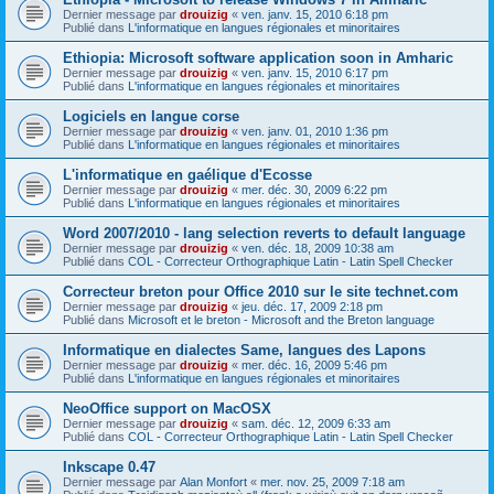
Dernier message par
drouizig
«
ven. janv. 15, 2010 6:18 pm
Publié dans
L'informatique en langues régionales et minoritaires
Ethiopia: Microsoft software application soon in Amharic
Dernier message par
drouizig
«
ven. janv. 15, 2010 6:17 pm
Publié dans
L'informatique en langues régionales et minoritaires
Logiciels en langue corse
Dernier message par
drouizig
«
ven. janv. 01, 2010 1:36 pm
Publié dans
L'informatique en langues régionales et minoritaires
L'informatique en gaélique d'Ecosse
Dernier message par
drouizig
«
mer. déc. 30, 2009 6:22 pm
Publié dans
L'informatique en langues régionales et minoritaires
Word 2007/2010 - lang selection reverts to default language
Dernier message par
drouizig
«
ven. déc. 18, 2009 10:38 am
Publié dans
COL - Correcteur Orthographique Latin - Latin Spell Checker
Correcteur breton pour Office 2010 sur le site technet.com
Dernier message par
drouizig
«
jeu. déc. 17, 2009 2:18 pm
Publié dans
Microsoft et le breton - Microsoft and the Breton language
Informatique en dialectes Same, langues des Lapons
Dernier message par
drouizig
«
mer. déc. 16, 2009 5:46 pm
Publié dans
L'informatique en langues régionales et minoritaires
NeoOffice support on MacOSX
Dernier message par
drouizig
«
sam. déc. 12, 2009 6:33 am
Publié dans
COL - Correcteur Orthographique Latin - Latin Spell Checker
Inkscape 0.47
Dernier message par
Alan Monfort
«
mer. nov. 25, 2009 7:18 am