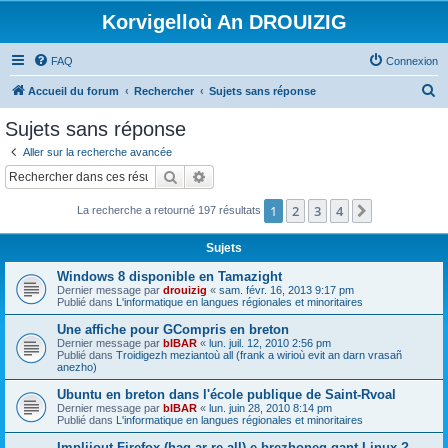
Korvigelloù An DROUIZIG
FAQ
Connexion
R
Accueil du forum
Rechercher
Sujets sans réponse
e
Sujets sans réponse
c
Aller sur la recherche avancée
h
Rechercher
Recherche avancée
e
1
2
3
4
Suivant
La recherche a retourné 197 résultats
r
c
Sujets
h
Windows 8 disponible en Tamazight
e
Dernier message par
drouizig
«
sam. févr. 16, 2013 9:17 pm
Publié dans
L'informatique en langues régionales et minoritaires
r
Une affiche pour GCompris en breton
Dernier message par
bIBAR
«
lun. juil. 12, 2010 2:56 pm
Publié dans
Troidigezh meziantoù all (frank a wirioù evit an darn vrasañ
anezho)
Ubuntu en breton dans l'école publique de Saint-Rvoal
Dernier message par
bIBAR
«
lun. juin 28, 2010 8:14 pm
Publié dans
L'informatique en langues régionales et minoritaires
Implijout Firefox (hag ar re all) e brezhoneg gant Linux ?