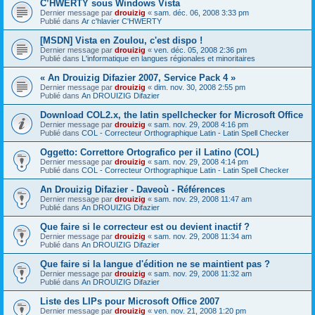
C’HWERTY sous Windows Vista
Dernier message par
drouizig
«
sam. déc. 06, 2008 3:33 pm
Publié dans
Ar c'hlavier C'HWERTY
[MSDN] Vista en Zoulou, c'est dispo !
Dernier message par
drouizig
«
ven. déc. 05, 2008 2:36 pm
Publié dans
L'informatique en langues régionales et minoritaires
« An Drouizig Difazier 2007, Service Pack 4 »
Dernier message par
drouizig
«
dim. nov. 30, 2008 2:55 pm
Publié dans
An DROUIZIG Difazier
Download COL2.x, the latin spellchecker for Microsoft Office
Dernier message par
drouizig
«
sam. nov. 29, 2008 4:16 pm
Publié dans
COL - Correcteur Orthographique Latin - Latin Spell Checker
Oggetto: Correttore Ortografico per il Latino (COL)
Dernier message par
drouizig
«
sam. nov. 29, 2008 4:14 pm
Publié dans
COL - Correcteur Orthographique Latin - Latin Spell Checker
An Drouizig Difazier - Daveoù - Références
Dernier message par
drouizig
«
sam. nov. 29, 2008 11:47 am
Publié dans
An DROUIZIG Difazier
Que faire si le correcteur est ou devient inactif ?
Dernier message par
drouizig
«
sam. nov. 29, 2008 11:34 am
Publié dans
An DROUIZIG Difazier
Que faire si la langue d'édition ne se maintient pas ?
Dernier message par
drouizig
«
sam. nov. 29, 2008 11:32 am
Publié dans
An DROUIZIG Difazier
Liste des LIPs pour Microsoft Office 2007
Dernier message par
drouizig
«
ven. nov. 21, 2008 1:20 pm