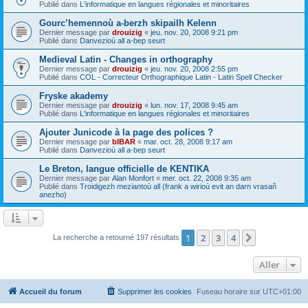
Publié dans
L'informatique en langues régionales et minoritaires
Gourc’hemennoù a-berzh skipailh Kelenn
Dernier message par
drouizig
«
jeu. nov. 20, 2008 9:21 pm
Publié dans
Danvezioù all a-bep seurt
Medieval Latin - Changes in orthography
Dernier message par
drouizig
«
jeu. nov. 20, 2008 2:55 pm
Publié dans
COL - Correcteur Orthographique Latin - Latin Spell Checker
Fryske akademy
Dernier message par
drouizig
«
lun. nov. 17, 2008 9:45 am
Publié dans
L'informatique en langues régionales et minoritaires
Ajouter Junicode à la page des polices ?
Dernier message par
bIBAR
«
mar. oct. 28, 2008 9:17 am
Publié dans
Danvezioù all a-bep seurt
Le Breton, langue officielle de KENTIKA
Dernier message par
Alan Monfort
«
mer. oct. 22, 2008 9:35 am
Publié dans
Troidigezh meziantoù all (frank a wirioù evit an darn vrasañ
anezho)
1
2
3
4
Suivant
La recherche a retourné 197 résultats
Aller
Accueil du forum
Supprimer les cookies
Fuseau horaire sur
UTC+01:00