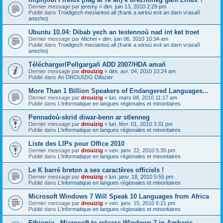
Dernier message par
jeremy
«
dim. juin 13, 2010 2:29 pm
Publié dans
Troidigezh meziantoù all (frank a wirioù evit an darn vrasañ
anezho)
Ubuntu 10.04: Dibab yezh an testennoù nad int ket troet
Dernier message par
Michel
«
dim. juin 06, 2010 10:34 am
Publié dans
Troidigezh meziantoù all (frank a wirioù evit an darn vrasañ
anezho)
Télécharger/Pellgargañ ADD 2007/HDA amañ
Dernier message par
drouizig
«
dim. avr. 04, 2010 10:24 am
Publié dans
An DROUIZIG Difazier
More Than 1 Billion Speakers of Endangered Languages...
Dernier message par
drouizig
«
lun. mars 08, 2010 11:17 am
Publié dans
L'informatique en langues régionales et minoritaires
Pennadoù-skrid diwar-benn ar stlenneg
Dernier message par
drouizig
«
lun. févr. 01, 2010 3:31 pm
Publié dans
L'informatique en langues régionales et minoritaires
Liste des LIPs pour Office 2010
Dernier message par
drouizig
«
ven. janv. 22, 2010 5:35 pm
Publié dans
L'informatique en langues régionales et minoritaires
Le K barré breton a ses caractères officiels !
Dernier message par
drouizig
«
lun. janv. 18, 2010 5:55 pm
Publié dans
L'informatique en langues régionales et minoritaires
Microsoft Windows 7 Will Speak 10 Languages from Africa
Dernier message par
drouizig
«
ven. janv. 15, 2010 6:21 pm
Publié dans
L'informatique en langues régionales et minoritaires
Ethiopia - Microsoft to release Windows 7 in Amharic