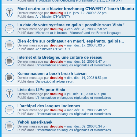
Publié dans
Troidigezh OpenOffice.org e brezhoneg (1.1.x, 2.x ha 3.x)
Mont en-dro ar c´hlavier brezhoneg C'HWERTY 'barzh Ubuntu
Dernier message par
drouizig
«
lun. janv. 12, 2009 8:22 pm
Publié dans
Ar c'hlavier C'HWERTY
La date de votre système en gallo : possible sous Vista !
Dernier message par
drouizig
«
ven. déc. 26, 2008 6:58 pm
Publié dans
Microsoft et le breton - Microsoft and the Breton language
Bien écrire sur ordinateur en māori, espéranto, gallois...
Dernier message par
drouizig
«
mer. déc. 17, 2008 5:03 pm
Publié dans
Ar c'hlavier C'HWERTY
Internet et la Bretagne, une culture de réseau
Dernier message par
drouizig
«
mar. déc. 16, 2008 5:47 pm
Publié dans
L'informatique en langues régionales et minoritaires
Kemennadenn a-berzh breizh-taiwan
Dernier message par
drouizig
«
dim. déc. 14, 2008 9:51 pm
Publié dans
Danvezioù all a-bep seurt
Liste des LIPs pour Vista
Dernier message par
drouizig
«
jeu. déc. 11, 2008 6:09 pm
Publié dans
L'informatique en langues régionales et minoritaires
L'archipel des langues indiennes
Dernier message par
drouizig
«
mer. déc. 10, 2008 2:48 pm
Publié dans
L'informatique en langues régionales et minoritaires
Yehoù amerikanek
Dernier message par
drouizig
«
mar. déc. 09, 2008 8:34 pm
Publié dans
L'informatique en langues régionales et minoritaires