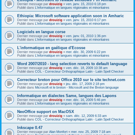
Dernier message par
drouizig
«
ven. janv. 15, 2010 6:18 pm
Publié dans
L'informatique en langues régionales et minoritaires
Ethiopia: Microsoft software application soon in Amharic
Dernier message par
drouizig
«
ven. janv. 15, 2010 6:17 pm
Publié dans
L'informatique en langues régionales et minoritaires
Logiciels en langue corse
Dernier message par
drouizig
«
ven. janv. 01, 2010 1:36 pm
Publié dans
L'informatique en langues régionales et minoritaires
L'informatique en gaélique d'Ecosse
Dernier message par
drouizig
«
mer. déc. 30, 2009 6:22 pm
Publié dans
L'informatique en langues régionales et minoritaires
Word 2007/2010 - lang selection reverts to default language
Dernier message par
drouizig
«
ven. déc. 18, 2009 10:38 am
Publié dans
COL - Correcteur Orthographique Latin - Latin Spell Checker
Correcteur breton pour Office 2010 sur le site technet.com
Dernier message par
drouizig
«
jeu. déc. 17, 2009 2:18 pm
Publié dans
Microsoft et le breton - Microsoft and the Breton language
Informatique en dialectes Same, langues des Lapons
Dernier message par
drouizig
«
mer. déc. 16, 2009 5:46 pm
Publié dans
L'informatique en langues régionales et minoritaires
NeoOffice support on MacOSX
Dernier message par
drouizig
«
sam. déc. 12, 2009 6:33 am
Publié dans
COL - Correcteur Orthographique Latin - Latin Spell Checker
Inkscape 0.47
Dernier message par
Alan Monfort
«
mer. nov. 25, 2009 7:18 am