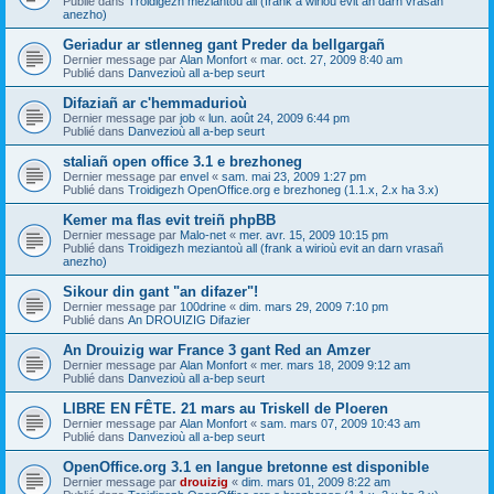
Publié dans
Troidigezh meziantoù all (frank a wirioù evit an darn vrasañ
anezho)
Geriadur ar stlenneg gant Preder da bellgargañ
Dernier message par
Alan Monfort
«
mar. oct. 27, 2009 8:40 am
Publié dans
Danvezioù all a-bep seurt
Difaziañ ar c'hemmadurioù
Dernier message par
job
«
lun. août 24, 2009 6:44 pm
Publié dans
Danvezioù all a-bep seurt
staliañ open office 3.1 e brezhoneg
Dernier message par
envel
«
sam. mai 23, 2009 1:27 pm
Publié dans
Troidigezh OpenOffice.org e brezhoneg (1.1.x, 2.x ha 3.x)
Kemer ma flas evit treiñ phpBB
Dernier message par
Malo-net
«
mer. avr. 15, 2009 10:15 pm
Publié dans
Troidigezh meziantoù all (frank a wirioù evit an darn vrasañ
anezho)
Sikour din gant "an difazer"!
Dernier message par
100drine
«
dim. mars 29, 2009 7:10 pm
Publié dans
An DROUIZIG Difazier
An Drouizig war France 3 gant Red an Amzer
Dernier message par
Alan Monfort
«
mer. mars 18, 2009 9:12 am
Publié dans
Danvezioù all a-bep seurt
LIBRE EN FÊTE. 21 mars au Triskell de Ploeren
Dernier message par
Alan Monfort
«
sam. mars 07, 2009 10:43 am
Publié dans
Danvezioù all a-bep seurt
OpenOffice.org 3.1 en langue bretonne est disponible
Dernier message par
drouizig
«
dim. mars 01, 2009 8:22 am