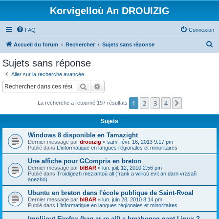
Korvigelloù An DROUIZIG
FAQ
Connexion
R
Accueil du forum
Rechercher
Sujets sans réponse
e
Sujets sans réponse
c
Aller sur la recherche avancée
h
Rechercher
Recherche avancée
e
1
2
3
4
Suivant
La recherche a retourné 197 résultats
r
c
Sujets
h
Windows 8 disponible en Tamazight
e
Dernier message par
drouizig
«
sam. févr. 16, 2013 9:17 pm
Publié dans
L'informatique en langues régionales et minoritaires
r
Une affiche pour GCompris en breton
Dernier message par
bIBAR
«
lun. juil. 12, 2010 2:56 pm
Publié dans
Troidigezh meziantoù all (frank a wirioù evit an darn vrasañ
anezho)
Ubuntu en breton dans l'école publique de Saint-Rvoal
Dernier message par
bIBAR
«
lun. juin 28, 2010 8:14 pm
Publié dans
L'informatique en langues régionales et minoritaires
Implijout Firefox (hag ar re all) e brezhoneg gant Linux ?