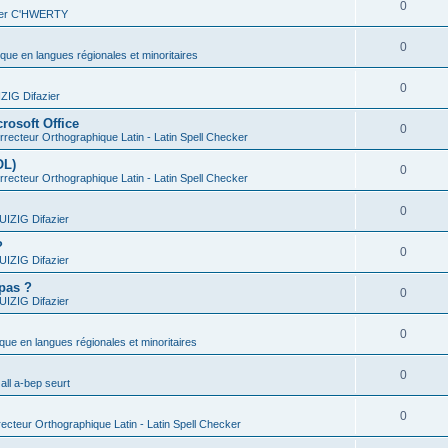
0
vier C'HWERTY
0
ique en langues régionales et minoritaires
0
IG Difazier
rosoft Office
0
recteur Orthographique Latin - Latin Spell Checker
OL)
0
recteur Orthographique Latin - Latin Spell Checker
0
IZIG Difazier
?
0
IZIG Difazier
 pas ?
0
IZIG Difazier
0
ique en langues régionales et minoritaires
0
all a-bep seurt
0
ecteur Orthographique Latin - Latin Spell Checker