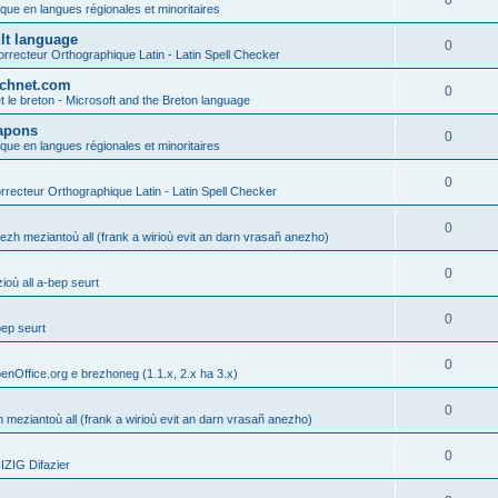
0
ique en langues régionales et minoritaires
ult language
0
rrecteur Orthographique Latin - Latin Spell Checker
technet.com
0
t le breton - Microsoft and the Breton language
Lapons
0
ique en langues régionales et minoritaires
0
recteur Orthographique Latin - Latin Spell Checker
0
gezh meziantoù all (frank a wirioù evit an darn vrasañ anezho)
0
où all a-bep seurt
0
bep seurt
0
enOffice.org e brezhoneg (1.1.x, 2.x ha 3.x)
0
h meziantoù all (frank a wirioù evit an darn vrasañ anezho)
0
ZIG Difazier