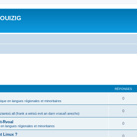
ROUIZIG
RÉPONSES
0
tique en langues régionales et minoritaires
0
iantoù all (frank a wirioù evit an darn vrasañ anezho)
t-Rvoal
0
 en langues régionales et minoritaires
nt Linux ?
0