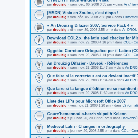
C’HWERTY sous Windows Vista
par
drouizig
»
sam. déc. 06, 2008 3:33 pm
» dans
Ar c'hla
[MSDN] Vista en Zoulou, c'est dispo !
par
drouizig
»
ven. déc. 05, 2008 2:36 pm
» dans
L'informat
« An Drouizig Difazier 2007, Service Pack 4 »
par
drouizig
»
dim. nov. 30, 2008 2:55 pm
» dans
An DROUIZ
Download COL2.x, the latin spellchecker for Mic
par
drouizig
»
sam. nov. 29, 2008 4:16 pm
» dans
COL - Cor
Oggetto: Correttore Ortografico per il Latino (C
par
drouizig
»
sam. nov. 29, 2008 4:14 pm
» dans
COL - Cor
An Drouizig Difazier - Daveoù - Références
par
drouizig
»
sam. nov. 29, 2008 11:47 am
» dans
An DROU
Que faire si le correcteur est ou devient inactif 
par
drouizig
»
sam. nov. 29, 2008 11:34 am
» dans
An DROU
Que faire si la langue d'édition ne se maintient
par
drouizig
»
sam. nov. 29, 2008 11:32 am
» dans
An DROU
Liste des LIPs pour Microsoft Office 2007
par
drouizig
»
ven. nov. 21, 2008 1:20 pm
» dans
L'informat
Gourc’hemennoù a-berzh skipailh Kelenn
par
drouizig
»
jeu. nov. 20, 2008 9:21 pm
» dans
Danvezioù 
Medieval Latin - Changes in orthography
par
drouizig
»
jeu. nov. 20, 2008 2:55 pm
» dans
COL - Corr