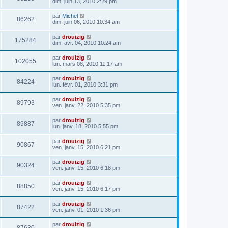
dim. juin 13, 2010 2:29 pm
par
Michel
86262
dim. juin 06, 2010 10:34 am
par
drouizig
175284
dim. avr. 04, 2010 10:24 am
par
drouizig
102055
lun. mars 08, 2010 11:17 am
par
drouizig
84224
lun. févr. 01, 2010 3:31 pm
par
drouizig
89793
ven. janv. 22, 2010 5:35 pm
par
drouizig
89887
lun. janv. 18, 2010 5:55 pm
par
drouizig
90867
ven. janv. 15, 2010 6:21 pm
par
drouizig
90324
ven. janv. 15, 2010 6:18 pm
par
drouizig
88850
ven. janv. 15, 2010 6:17 pm
par
drouizig
87422
ven. janv. 01, 2010 1:36 pm
par
drouizig