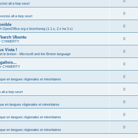
0
zioù all a-bep seurt
0
vezioù all a-bep seurt
onible
0
h OpenOffice.org e brezhoneg (1.1.x, 2.x ha 3.x)
'barzh Ubuntu
0
ier C'HWERTY
s Vista !
0
et le breton - Microsoft and the Breton language
allois...
0
ier C'HWERTY
0
ique en langues régionales et minoritaires
0
all a-bep seurt
0
que en langues régionales et minoritaires
0
ique en langues régionales et minoritaires
0
ique en langues régionales et minoritaires