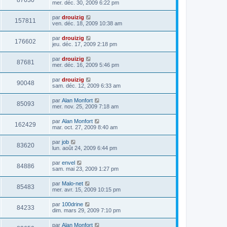
87630
mer. déc. 30, 2009 6:22 pm
par
drouizig
157811
ven. déc. 18, 2009 10:38 am
par
drouizig
176602
jeu. déc. 17, 2009 2:18 pm
par
drouizig
87681
mer. déc. 16, 2009 5:46 pm
par
drouizig
90048
sam. déc. 12, 2009 6:33 am
par
Alan Monfort
85093
mer. nov. 25, 2009 7:18 am
par
Alan Monfort
162429
mar. oct. 27, 2009 8:40 am
par
job
83620
lun. août 24, 2009 6:44 pm
par
envel
84886
sam. mai 23, 2009 1:27 pm
par
Malo-net
85483
mer. avr. 15, 2009 10:15 pm
par
100drine
84233
dim. mars 29, 2009 7:10 pm
par
Alan Monfort