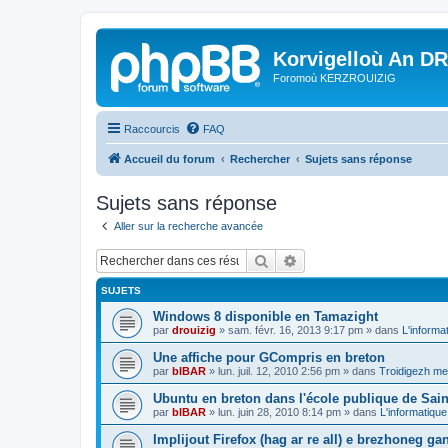
Korvigelloù An D
Foromoù KERZROUIZIG
Raccourcis
FAQ
Accueil du forum
Rechercher
Sujets sans réponse
Sujets sans réponse
Aller sur la recherche avancée
Rechercher
Recherche avancée
SUJETS
Windows 8 disponible en Tamazight
par
drouizig
»
sam. févr. 16, 2013 9:17 pm
» dans
L'informa
Une affiche pour GCompris en breton
par
bIBAR
»
lun. juil. 12, 2010 2:56 pm
» dans
Troidigezh mez
Ubuntu en breton dans l'école publique de Sain
par
bIBAR
»
lun. juin 28, 2010 8:14 pm
» dans
L'informatique
Implijout Firefox (hag ar re all) e brezhoneg ga