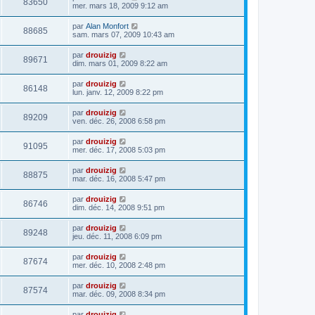
83650
mer. mars 18, 2009 9:12 am
par
Alan Monfort
88685
sam. mars 07, 2009 10:43 am
par
drouizig
89671
dim. mars 01, 2009 8:22 am
par
drouizig
86148
lun. janv. 12, 2009 8:22 pm
par
drouizig
89209
ven. déc. 26, 2008 6:58 pm
par
drouizig
91095
mer. déc. 17, 2008 5:03 pm
par
drouizig
88875
mar. déc. 16, 2008 5:47 pm
par
drouizig
86746
dim. déc. 14, 2008 9:51 pm
par
drouizig
89248
jeu. déc. 11, 2008 6:09 pm
par
drouizig
87674
mer. déc. 10, 2008 2:48 pm
par
drouizig
87574
mar. déc. 09, 2008 8:34 pm
par
drouizig