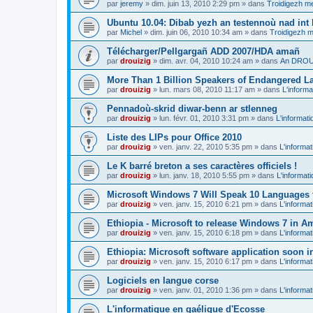
par
jeremy
»
dim. juin 13, 2010 2:29 pm
» dans
Troidigezh me
Ubuntu 10.04: Dibab yezh an testennoù nad int k
par
Michel
»
dim. juin 06, 2010 10:34 am
» dans
Troidigezh m
Télécharger/Pellgargañ ADD 2007/HDA amañ
par
drouizig
»
dim. avr. 04, 2010 10:24 am
» dans
An DROUI
More Than 1 Billion Speakers of Endangered L
par
drouizig
»
lun. mars 08, 2010 11:17 am
» dans
L'informa
Pennadoù-skrid diwar-benn ar stlenneg
par
drouizig
»
lun. févr. 01, 2010 3:31 pm
» dans
L'informati
Liste des LIPs pour Office 2010
par
drouizig
»
ven. janv. 22, 2010 5:35 pm
» dans
L'informat
Le K barré breton a ses caractères officiels !
par
drouizig
»
lun. janv. 18, 2010 5:55 pm
» dans
L'informat
Microsoft Windows 7 Will Speak 10 Languages 
par
drouizig
»
ven. janv. 15, 2010 6:21 pm
» dans
L'informat
Ethiopia - Microsoft to release Windows 7 in A
par
drouizig
»
ven. janv. 15, 2010 6:18 pm
» dans
L'informat
Ethiopia: Microsoft software application soon 
par
drouizig
»
ven. janv. 15, 2010 6:17 pm
» dans
L'informat
Logiciels en langue corse
par
drouizig
»
ven. janv. 01, 2010 1:36 pm
» dans
L'informat
L'informatique en gaélique d'Ecosse