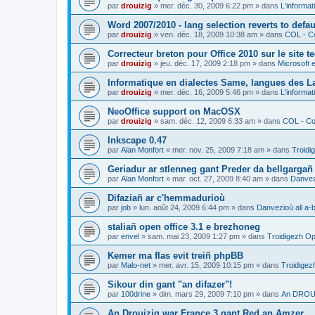
par
drouizig
»
mer. déc. 30, 2009 6:22 pm
» dans
L'informat
Word 2007/2010 - lang selection reverts to defa
par
drouizig
»
ven. déc. 18, 2009 10:38 am
» dans
COL - Co
Correcteur breton pour Office 2010 sur le site 
par
drouizig
»
jeu. déc. 17, 2009 2:18 pm
» dans
Microsoft e
Informatique en dialectes Same, langues des 
par
drouizig
»
mer. déc. 16, 2009 5:46 pm
» dans
L'informat
NeoOffice support on MacOSX
par
drouizig
»
sam. déc. 12, 2009 6:33 am
» dans
COL - Cor
Inkscape 0.47
par
Alan Monfort
»
mer. nov. 25, 2009 7:18 am
» dans
Troidi
Geriadur ar stlenneg gant Preder da bellgargañ
par
Alan Monfort
»
mar. oct. 27, 2009 8:40 am
» dans
Danvezi
Difaziañ ar c'hemmadurioù
par
job
»
lun. août 24, 2009 6:44 pm
» dans
Danvezioù all a-
staliañ open office 3.1 e brezhoneg
par
envel
»
sam. mai 23, 2009 1:27 pm
» dans
Troidigezh Op
Kemer ma flas evit treiñ phpBB
par
Malo-net
»
mer. avr. 15, 2009 10:15 pm
» dans
Troidigez
Sikour din gant "an difazer"!
par
100drine
»
dim. mars 29, 2009 7:10 pm
» dans
An DROUI
An Drouizig war France 3 gant Red an Amzer