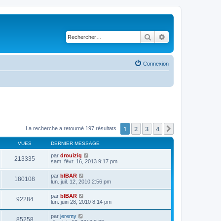
Rechercher
Recherche avancé
Connexion
1
2
3
4
Suivant
La recherche a retourné 197 résultats
VUES
DERNIER MESSAGE
par
drouizig
213335
sam. févr. 16, 2013 9:17 pm
par
bIBAR
180108
lun. juil. 12, 2010 2:56 pm
par
bIBAR
92284
lun. juin 28, 2010 8:14 pm
par
jeremy
85258