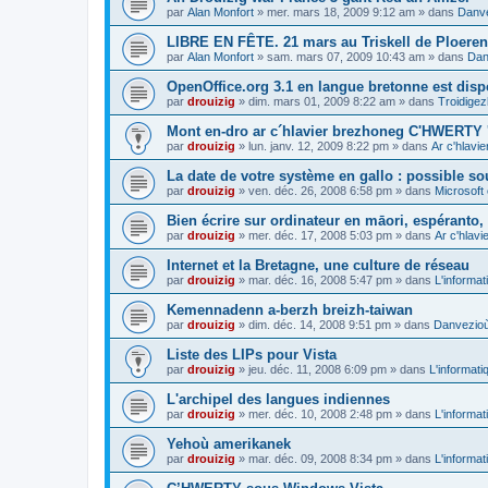
par
Alan Monfort
»
mer. mars 18, 2009 9:12 am
» dans
Danve
LIBRE EN FÊTE. 21 mars au Triskell de Ploeren
par
Alan Monfort
»
sam. mars 07, 2009 10:43 am
» dans
Dan
OpenOffice.org 3.1 en langue bretonne est disp
par
drouizig
»
dim. mars 01, 2009 8:22 am
» dans
Troidigez
Mont en-dro ar c´hlavier brezhoneg C'HWERTY 
par
drouizig
»
lun. janv. 12, 2009 8:22 pm
» dans
Ar c'hlav
La date de votre système en gallo : possible sou
par
drouizig
»
ven. déc. 26, 2008 6:58 pm
» dans
Microsoft 
Bien écrire sur ordinateur en māori, espéranto, g
par
drouizig
»
mer. déc. 17, 2008 5:03 pm
» dans
Ar c'hlav
Internet et la Bretagne, une culture de réseau
par
drouizig
»
mar. déc. 16, 2008 5:47 pm
» dans
L'informat
Kemennadenn a-berzh breizh-taiwan
par
drouizig
»
dim. déc. 14, 2008 9:51 pm
» dans
Danvezioù 
Liste des LIPs pour Vista
par
drouizig
»
jeu. déc. 11, 2008 6:09 pm
» dans
L'informati
L'archipel des langues indiennes
par
drouizig
»
mer. déc. 10, 2008 2:48 pm
» dans
L'informat
Yehoù amerikanek
par
drouizig
»
mar. déc. 09, 2008 8:34 pm
» dans
L'informat