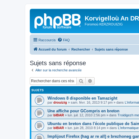
Korvigelloù An D
Foromoù KERZROUIZIG
Raccourcis
FAQ
Accueil du forum
Rechercher
Sujets sans réponse
Sujets sans réponse
Aller sur la recherche avancée
Rechercher
Recherche avancée
SUJETS
Windows 8 disponible en Tamazight
par
drouizig
»
sam. févr. 16, 2013 9:17 pm
» dans
L'informa
Une affiche pour GCompris en breton
par
bIBAR
»
lun. juil. 12, 2010 2:56 pm
» dans
Troidigezh mez
Ubuntu en breton dans l'école publique de Sain
par
bIBAR
»
lun. juin 28, 2010 8:14 pm
» dans
L'informatique
Implijout Firefox (hag ar re all) e brezhoneg ga