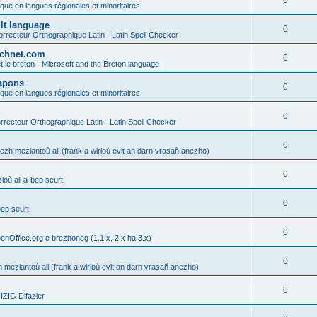
0
ique en langues régionales et minoritaires
ult language
0
rrecteur Orthographique Latin - Latin Spell Checker
technet.com
0
t le breton - Microsoft and the Breton language
Lapons
0
ique en langues régionales et minoritaires
0
recteur Orthographique Latin - Latin Spell Checker
0
gezh meziantoù all (frank a wirioù evit an darn vrasañ anezho)
0
où all a-bep seurt
0
bep seurt
0
enOffice.org e brezhoneg (1.1.x, 2.x ha 3.x)
0
h meziantoù all (frank a wirioù evit an darn vrasañ anezho)
0
ZIG Difazier