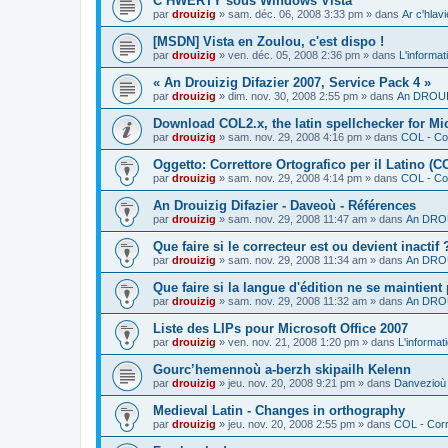
C’HWERTY sous Windows Vista
par
drouizig
»
sam. déc. 06, 2008 3:33 pm
» dans
Ar c'hla
[MSDN] Vista en Zoulou, c'est dispo !
par
drouizig
»
ven. déc. 05, 2008 2:36 pm
» dans
L'informat
« An Drouizig Difazier 2007, Service Pack 4 »
par
drouizig
»
dim. nov. 30, 2008 2:55 pm
» dans
An DROUIZ
Download COL2.x, the latin spellchecker for Mic
par
drouizig
»
sam. nov. 29, 2008 4:16 pm
» dans
COL - Cor
Oggetto: Correttore Ortografico per il Latino (C
par
drouizig
»
sam. nov. 29, 2008 4:14 pm
» dans
COL - Cor
An Drouizig Difazier - Daveoù - Références
par
drouizig
»
sam. nov. 29, 2008 11:47 am
» dans
An DROU
Que faire si le correcteur est ou devient inactif 
par
drouizig
»
sam. nov. 29, 2008 11:34 am
» dans
An DROU
Que faire si la langue d'édition ne se maintient
par
drouizig
»
sam. nov. 29, 2008 11:32 am
» dans
An DROU
Liste des LIPs pour Microsoft Office 2007
par
drouizig
»
ven. nov. 21, 2008 1:20 pm
» dans
L'informat
Gourc’hemennoù a-berzh skipailh Kelenn
par
drouizig
»
jeu. nov. 20, 2008 9:21 pm
» dans
Danvezioù 
Medieval Latin - Changes in orthography
par
drouizig
»
jeu. nov. 20, 2008 2:55 pm
» dans
COL - Corr