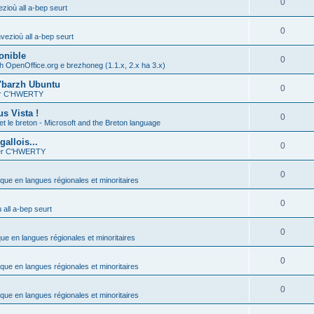
0
zioù all a-bep seurt
0
vezioù all a-bep seurt
onible
0
h OpenOffice.org e brezhoneg (1.1.x, 2.x ha 3.x)
'barzh Ubuntu
0
ier C'HWERTY
s Vista !
0
et le breton - Microsoft and the Breton language
allois...
0
ier C'HWERTY
0
ique en langues régionales et minoritaires
0
all a-bep seurt
0
que en langues régionales et minoritaires
0
ique en langues régionales et minoritaires
0
ique en langues régionales et minoritaires