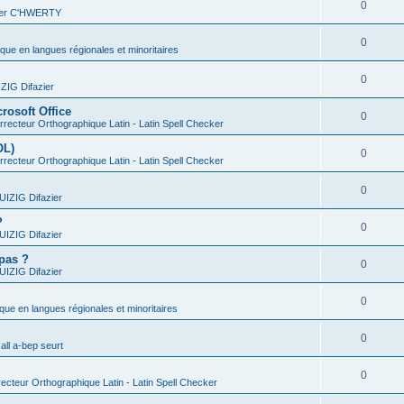
0
vier C'HWERTY
0
ique en langues régionales et minoritaires
0
IG Difazier
rosoft Office
0
recteur Orthographique Latin - Latin Spell Checker
OL)
0
recteur Orthographique Latin - Latin Spell Checker
0
IZIG Difazier
?
0
IZIG Difazier
 pas ?
0
IZIG Difazier
0
ique en langues régionales et minoritaires
0
all a-bep seurt
0
ecteur Orthographique Latin - Latin Spell Checker