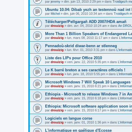
par
jeremy
»
dim. juin 13, 2010 2:29 pm
» dans
Troidigezh me
Ubuntu 10.04: Dibab yezh an testennoù nad int k
par
Michel
»
dim. juin 06, 2010 10:34 am
» dans
Troidigezh m
Télécharger/Pellgargañ ADD 2007/HDA amañ
par
drouizig
»
dim. avr. 04, 2010 10:24 am
» dans
An DROUI
More Than 1 Billion Speakers of Endangered L
par
drouizig
»
lun. mars 08, 2010 11:17 am
» dans
L'informa
Pennadoù-skrid diwar-benn ar stlenneg
par
drouizig
»
lun. févr. 01, 2010 3:31 pm
» dans
L'informati
Liste des LIPs pour Office 2010
par
drouizig
»
ven. janv. 22, 2010 5:35 pm
» dans
L'informat
Le K barré breton a ses caractères officiels !
par
drouizig
»
lun. janv. 18, 2010 5:55 pm
» dans
L'informat
Microsoft Windows 7 Will Speak 10 Languages 
par
drouizig
»
ven. janv. 15, 2010 6:21 pm
» dans
L'informat
Ethiopia - Microsoft to release Windows 7 in A
par
drouizig
»
ven. janv. 15, 2010 6:18 pm
» dans
L'informat
Ethiopia: Microsoft software application soon 
par
drouizig
»
ven. janv. 15, 2010 6:17 pm
» dans
L'informat
Logiciels en langue corse
par
drouizig
»
ven. janv. 01, 2010 1:36 pm
» dans
L'informat
L'informatique en gaélique d'Ecosse