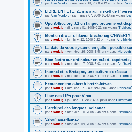
par
Alan Monfort
»
mer. mars 18, 2009 9:12 am
» dans
Danve
LIBRE EN FÊTE. 21 mars au Triskell de Ploeren
par
Alan Monfort
»
sam. mars 07, 2009 10:43 am
» dans
Dan
OpenOffice.org 3.1 en langue bretonne est disp
par
drouizig
»
dim. mars 01, 2009 8:22 am
» dans
Troidigez
Mont en-dro ar c´hlavier brezhoneg C'HWERTY 
par
drouizig
»
lun. janv. 12, 2009 8:22 pm
» dans
Ar c'hlav
La date de votre système en gallo : possible sou
par
drouizig
»
ven. déc. 26, 2008 6:58 pm
» dans
Microsoft 
Bien écrire sur ordinateur en māori, espéranto, g
par
drouizig
»
mer. déc. 17, 2008 5:03 pm
» dans
Ar c'hlav
Internet et la Bretagne, une culture de réseau
par
drouizig
»
mar. déc. 16, 2008 5:47 pm
» dans
L'informat
Kemennadenn a-berzh breizh-taiwan
par
drouizig
»
dim. déc. 14, 2008 9:51 pm
» dans
Danvezioù 
Liste des LIPs pour Vista
par
drouizig
»
jeu. déc. 11, 2008 6:09 pm
» dans
L'informati
L'archipel des langues indiennes
par
drouizig
»
mer. déc. 10, 2008 2:48 pm
» dans
L'informat
Yehoù amerikanek
par
drouizig
»
mar. déc. 09, 2008 8:34 pm
» dans
L'informat