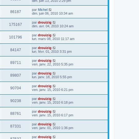
dim. juin 13, 2010 2:29 pm
par
Michel
86187
dim. juin 06, 2010 10:34 am
par
drouizig
175167
dim. avr. 04, 2010 10:24 am
par
drouizig
101796
lun. mars 08, 2010 11:17 am
par
drouizig
84147
lun. févr. 01, 2010 3:31 pm
par
drouizig
89711
ven. janv. 22, 2010 5:35 pm
par
drouizig
89807
lun. janv. 18, 2010 5:55 pm
par
drouizig
90704
ven. janv. 15, 2010 6:21 pm
par
drouizig
90238
ven. janv. 15, 2010 6:18 pm
par
drouizig
88761
ven. janv. 15, 2010 6:17 pm
par
drouizig
87331
ven. janv. 01, 2010 1:36 pm
par
drouizig