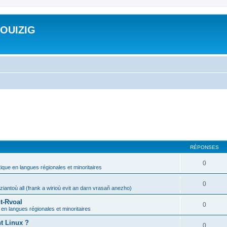
ROUIZIG
RÉPONSES
0
tique en langues régionales et minoritaires
0
iantoù all (frank a wirioù evit an darn vrasañ anezho)
t-Rvoal
0
 en langues régionales et minoritaires
nt Linux ?
0