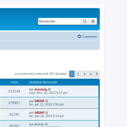
Rechercher
Recherche avancé
Connexion
1
2
3
4
Suivant
La recherche a retourné 197 résultats
VUES
DERNIER MESSAGE
par
drouizig
213148
sam. févr. 16, 2013 9:17 pm
par
bIBAR
179957
lun. juil. 12, 2010 2:56 pm
par
bIBAR
92195
lun. juin 28, 2010 8:14 pm
par
jeremy
85203