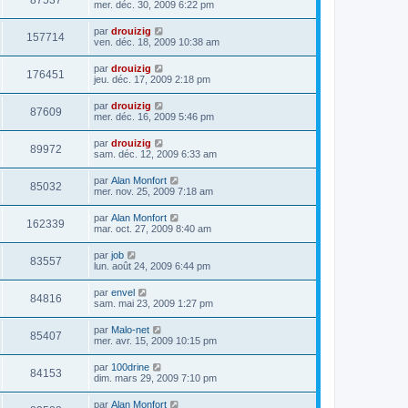
87537
mer. déc. 30, 2009 6:22 pm
par
drouizig
157714
ven. déc. 18, 2009 10:38 am
par
drouizig
176451
jeu. déc. 17, 2009 2:18 pm
par
drouizig
87609
mer. déc. 16, 2009 5:46 pm
par
drouizig
89972
sam. déc. 12, 2009 6:33 am
par
Alan Monfort
85032
mer. nov. 25, 2009 7:18 am
par
Alan Monfort
162339
mar. oct. 27, 2009 8:40 am
par
job
83557
lun. août 24, 2009 6:44 pm
par
envel
84816
sam. mai 23, 2009 1:27 pm
par
Malo-net
85407
mer. avr. 15, 2009 10:15 pm
par
100drine
84153
dim. mars 29, 2009 7:10 pm
par
Alan Monfort