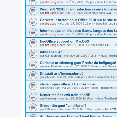
par
drouizig
»
mer. déc. 30, 2009 6:22 pm
» dans
L'informat
Word 2007/2010 - lang selection reverts to defa
par
drouizig
»
ven. déc. 18, 2009 10:38 am
» dans
COL - Co
Correcteur breton pour Office 2010 sur le site 
par
drouizig
»
jeu. déc. 17, 2009 2:18 pm
» dans
Microsoft e
Informatique en dialectes Same, langues des 
par
drouizig
»
mer. déc. 16, 2009 5:46 pm
» dans
L'informat
NeoOffice support on MacOSX
par
drouizig
»
sam. déc. 12, 2009 6:33 am
» dans
COL - Cor
Inkscape 0.47
par
Alan Monfort
»
mer. nov. 25, 2009 7:18 am
» dans
Troidi
Geriadur ar stlenneg gant Preder da bellgargañ
par
Alan Monfort
»
mar. oct. 27, 2009 8:40 am
» dans
Danvezi
Difaziañ ar c'hemmadurioù
par
job
»
lun. août 24, 2009 6:44 pm
» dans
Danvezioù all a-
staliañ open office 3.1 e brezhoneg
par
envel
»
sam. mai 23, 2009 1:27 pm
» dans
Troidigezh Op
Kemer ma flas evit treiñ phpBB
par
Malo-net
»
mer. avr. 15, 2009 10:15 pm
» dans
Troidigez
Sikour din gant "an difazer"!
par
100drine
»
dim. mars 29, 2009 7:10 pm
» dans
An DROUI
An Drouizig war France 3 gant Red an Amzer