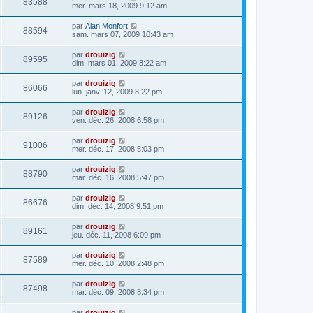
83588
mer. mars 18, 2009 9:12 am
par
Alan Monfort
88594
sam. mars 07, 2009 10:43 am
par
drouizig
89595
dim. mars 01, 2009 8:22 am
par
drouizig
86066
lun. janv. 12, 2009 8:22 pm
par
drouizig
89126
ven. déc. 26, 2008 6:58 pm
par
drouizig
91006
mer. déc. 17, 2008 5:03 pm
par
drouizig
88790
mar. déc. 16, 2008 5:47 pm
par
drouizig
86676
dim. déc. 14, 2008 9:51 pm
par
drouizig
89161
jeu. déc. 11, 2008 6:09 pm
par
drouizig
87589
mer. déc. 10, 2008 2:48 pm
par
drouizig
87498
mar. déc. 09, 2008 8:34 pm
par
drouizig