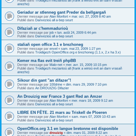
Publié dans
Troidigezh meziantoù all (frank a wirioù evit an darn vrasañ
anezho)
Geriadur ar stlenneg gant Preder da bellgargañ
Dernier message par
Alan Monfort
«
mar. oct. 27, 2009 8:40 am
Publié dans
Danvezioù all a-bep seurt
Difaziañ ar c'hemmadurioù
Dernier message par
job
«
lun. août 24, 2009 6:44 pm
Publié dans
Danvezioù all a-bep seurt
staliañ open office 3.1 e brezhoneg
Dernier message par
envel
«
sam. mai 23, 2009 1:27 pm
Publié dans
Troidigezh OpenOffice.org e brezhoneg (1.1.x, 2.x ha 3.x)
Kemer ma flas evit treiñ phpBB
Dernier message par
Malo-net
«
mer. avr. 15, 2009 10:15 pm
Publié dans
Troidigezh meziantoù all (frank a wirioù evit an darn vrasañ
anezho)
Sikour din gant "an difazer"!
Dernier message par
100drine
«
dim. mars 29, 2009 7:10 pm
Publié dans
An DROUIZIG Difazier
An Drouizig war France 3 gant Red an Amzer
Dernier message par
Alan Monfort
«
mer. mars 18, 2009 9:12 am
Publié dans
Danvezioù all a-bep seurt
LIBRE EN FÊTE. 21 mars au Triskell de Ploeren
Dernier message par
Alan Monfort
«
sam. mars 07, 2009 10:43 am
Publié dans
Danvezioù all a-bep seurt
OpenOffice.org 3.1 en langue bretonne est disponible
Dernier message par
drouizig
«
dim. mars 01, 2009 8:22 am