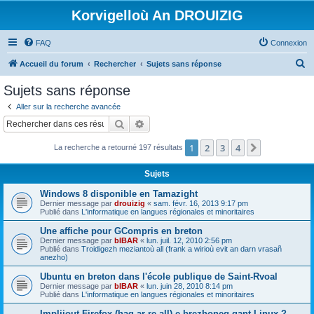
Korvigelloù An DROUIZIG
FAQ
Connexion
R
Accueil du forum
Rechercher
Sujets sans réponse
e
Sujets sans réponse
c
Aller sur la recherche avancée
h
Rechercher
Recherche avancée
e
1
2
3
4
Suivant
La recherche a retourné 197 résultats
r
c
Sujets
h
Windows 8 disponible en Tamazight
e
Dernier message par
drouizig
«
sam. févr. 16, 2013 9:17 pm
Publié dans
L'informatique en langues régionales et minoritaires
r
Une affiche pour GCompris en breton
Dernier message par
bIBAR
«
lun. juil. 12, 2010 2:56 pm
Publié dans
Troidigezh meziantoù all (frank a wirioù evit an darn vrasañ
anezho)
Ubuntu en breton dans l'école publique de Saint-Rvoal
Dernier message par
bIBAR
«
lun. juin 28, 2010 8:14 pm
Publié dans
L'informatique en langues régionales et minoritaires
Implijout Firefox (hag ar re all) e brezhoneg gant Linux ?