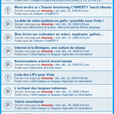
Publié dans
Troidigezh OpenOffice.org e brezhoneg (1.1.x, 2.x ha 3.x)
Mont en-dro ar c´hlavier brezhoneg C'HWERTY 'barzh Ubuntu
Dernier message par
drouizig
«
lun. janv. 12, 2009 8:22 pm
Publié dans
Ar c'hlavier C'HWERTY
La date de votre système en gallo : possible sous Vista !
Dernier message par
drouizig
«
ven. déc. 26, 2008 6:58 pm
Publié dans
Microsoft et le breton - Microsoft and the Breton language
Bien écrire sur ordinateur en māori, espéranto, gallois...
Dernier message par
drouizig
«
mer. déc. 17, 2008 5:03 pm
Publié dans
Ar c'hlavier C'HWERTY
Internet et la Bretagne, une culture de réseau
Dernier message par
drouizig
«
mar. déc. 16, 2008 5:47 pm
Publié dans
L'informatique en langues régionales et minoritaires
Kemennadenn a-berzh breizh-taiwan
Dernier message par
drouizig
«
dim. déc. 14, 2008 9:51 pm
Publié dans
Danvezioù all a-bep seurt
Liste des LIPs pour Vista
Dernier message par
drouizig
«
jeu. déc. 11, 2008 6:09 pm
Publié dans
L'informatique en langues régionales et minoritaires
L'archipel des langues indiennes
Dernier message par
drouizig
«
mer. déc. 10, 2008 2:48 pm
Publié dans
L'informatique en langues régionales et minoritaires
Yehoù amerikanek
Dernier message par
drouizig
«
mar. déc. 09, 2008 8:34 pm
Publié dans
L'informatique en langues régionales et minoritaires