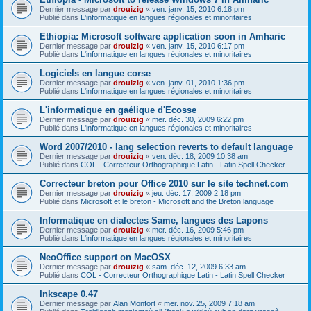
Dernier message par
drouizig
«
ven. janv. 15, 2010 6:18 pm
Publié dans
L'informatique en langues régionales et minoritaires
Ethiopia: Microsoft software application soon in Amharic
Dernier message par
drouizig
«
ven. janv. 15, 2010 6:17 pm
Publié dans
L'informatique en langues régionales et minoritaires
Logiciels en langue corse
Dernier message par
drouizig
«
ven. janv. 01, 2010 1:36 pm
Publié dans
L'informatique en langues régionales et minoritaires
L'informatique en gaélique d'Ecosse
Dernier message par
drouizig
«
mer. déc. 30, 2009 6:22 pm
Publié dans
L'informatique en langues régionales et minoritaires
Word 2007/2010 - lang selection reverts to default language
Dernier message par
drouizig
«
ven. déc. 18, 2009 10:38 am
Publié dans
COL - Correcteur Orthographique Latin - Latin Spell Checker
Correcteur breton pour Office 2010 sur le site technet.com
Dernier message par
drouizig
«
jeu. déc. 17, 2009 2:18 pm
Publié dans
Microsoft et le breton - Microsoft and the Breton language
Informatique en dialectes Same, langues des Lapons
Dernier message par
drouizig
«
mer. déc. 16, 2009 5:46 pm
Publié dans
L'informatique en langues régionales et minoritaires
NeoOffice support on MacOSX
Dernier message par
drouizig
«
sam. déc. 12, 2009 6:33 am
Publié dans
COL - Correcteur Orthographique Latin - Latin Spell Checker
Inkscape 0.47
Dernier message par
Alan Monfort
«
mer. nov. 25, 2009 7:18 am