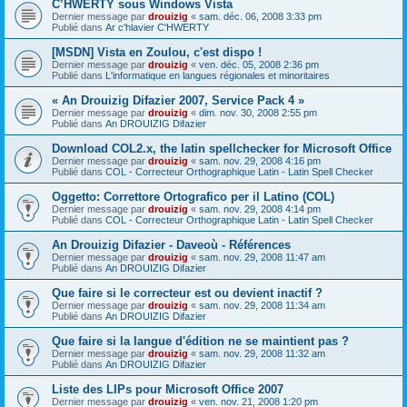
C’HWERTY sous Windows Vista
Dernier message par
drouizig
«
sam. déc. 06, 2008 3:33 pm
Publié dans
Ar c'hlavier C'HWERTY
[MSDN] Vista en Zoulou, c'est dispo !
Dernier message par
drouizig
«
ven. déc. 05, 2008 2:36 pm
Publié dans
L'informatique en langues régionales et minoritaires
« An Drouizig Difazier 2007, Service Pack 4 »
Dernier message par
drouizig
«
dim. nov. 30, 2008 2:55 pm
Publié dans
An DROUIZIG Difazier
Download COL2.x, the latin spellchecker for Microsoft Office
Dernier message par
drouizig
«
sam. nov. 29, 2008 4:16 pm
Publié dans
COL - Correcteur Orthographique Latin - Latin Spell Checker
Oggetto: Correttore Ortografico per il Latino (COL)
Dernier message par
drouizig
«
sam. nov. 29, 2008 4:14 pm
Publié dans
COL - Correcteur Orthographique Latin - Latin Spell Checker
An Drouizig Difazier - Daveoù - Références
Dernier message par
drouizig
«
sam. nov. 29, 2008 11:47 am
Publié dans
An DROUIZIG Difazier
Que faire si le correcteur est ou devient inactif ?
Dernier message par
drouizig
«
sam. nov. 29, 2008 11:34 am
Publié dans
An DROUIZIG Difazier
Que faire si la langue d'édition ne se maintient pas ?
Dernier message par
drouizig
«
sam. nov. 29, 2008 11:32 am
Publié dans
An DROUIZIG Difazier
Liste des LIPs pour Microsoft Office 2007
Dernier message par
drouizig
«
ven. nov. 21, 2008 1:20 pm