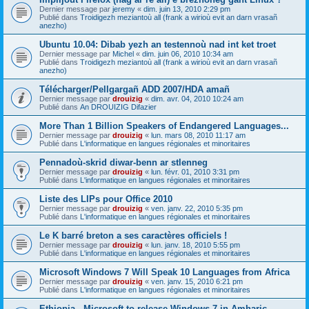
Dernier message par
jeremy
«
dim. juin 13, 2010 2:29 pm
Publié dans
Troidigezh meziantoù all (frank a wirioù evit an darn vrasañ
anezho)
Ubuntu 10.04: Dibab yezh an testennoù nad int ket troet
Dernier message par
Michel
«
dim. juin 06, 2010 10:34 am
Publié dans
Troidigezh meziantoù all (frank a wirioù evit an darn vrasañ
anezho)
Télécharger/Pellgargañ ADD 2007/HDA amañ
Dernier message par
drouizig
«
dim. avr. 04, 2010 10:24 am
Publié dans
An DROUIZIG Difazier
More Than 1 Billion Speakers of Endangered Languages...
Dernier message par
drouizig
«
lun. mars 08, 2010 11:17 am
Publié dans
L'informatique en langues régionales et minoritaires
Pennadoù-skrid diwar-benn ar stlenneg
Dernier message par
drouizig
«
lun. févr. 01, 2010 3:31 pm
Publié dans
L'informatique en langues régionales et minoritaires
Liste des LIPs pour Office 2010
Dernier message par
drouizig
«
ven. janv. 22, 2010 5:35 pm
Publié dans
L'informatique en langues régionales et minoritaires
Le K barré breton a ses caractères officiels !
Dernier message par
drouizig
«
lun. janv. 18, 2010 5:55 pm
Publié dans
L'informatique en langues régionales et minoritaires
Microsoft Windows 7 Will Speak 10 Languages from Africa
Dernier message par
drouizig
«
ven. janv. 15, 2010 6:21 pm
Publié dans
L'informatique en langues régionales et minoritaires
Ethiopia - Microsoft to release Windows 7 in Amharic