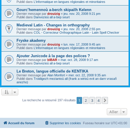
Publié dans
L'informatique en langues régionales et minoritaires
Gourc’hemennoù a-berzh skipailh Kelenn
Dernier message par
drouizig
«
jeu. nov. 20, 2008 9:21 pm
Publié dans
Danvezioù all a-bep seurt
Medieval Latin - Changes in orthography
Dernier message par
drouizig
«
jeu. nov. 20, 2008 2:55 pm
Publié dans
COL - Correcteur Orthographique Latin - Latin Spell Checker
Fryske akademy
Dernier message par
drouizig
«
lun. nov. 17, 2008 9:45 am
Publié dans
L'informatique en langues régionales et minoritaires
Ajouter Junicode à la page des polices ?
Dernier message par
bIBAR
«
mar. oct. 28, 2008 9:17 am
Publié dans
Danvezioù all a-bep seurt
Le Breton, langue officielle de KENTIKA
Dernier message par
Alan Monfort
«
mer. oct. 22, 2008 9:35 am
Publié dans
Troidigezh meziantoù all (frank a wirioù evit an darn vrasañ
anezho)
1
2
3
4
Suivant
La recherche a retourné 197 résultats
Aller
Accueil du forum
Supprimer les cookies
Fuseau horaire sur
UTC+01:00