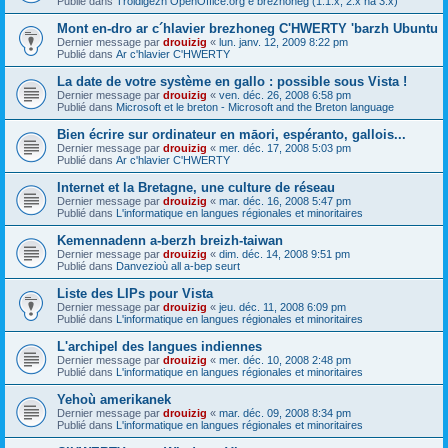
Publié dans
Troidigezh OpenOffice.org e brezhoneg (1.1.x, 2.x ha 3.x)
Mont en-dro ar c´hlavier brezhoneg C'HWERTY 'barzh Ubuntu
Dernier message par
drouizig
«
lun. janv. 12, 2009 8:22 pm
Publié dans
Ar c'hlavier C'HWERTY
La date de votre système en gallo : possible sous Vista !
Dernier message par
drouizig
«
ven. déc. 26, 2008 6:58 pm
Publié dans
Microsoft et le breton - Microsoft and the Breton language
Bien écrire sur ordinateur en māori, espéranto, gallois...
Dernier message par
drouizig
«
mer. déc. 17, 2008 5:03 pm
Publié dans
Ar c'hlavier C'HWERTY
Internet et la Bretagne, une culture de réseau
Dernier message par
drouizig
«
mar. déc. 16, 2008 5:47 pm
Publié dans
L'informatique en langues régionales et minoritaires
Kemennadenn a-berzh breizh-taiwan
Dernier message par
drouizig
«
dim. déc. 14, 2008 9:51 pm
Publié dans
Danvezioù all a-bep seurt
Liste des LIPs pour Vista
Dernier message par
drouizig
«
jeu. déc. 11, 2008 6:09 pm
Publié dans
L'informatique en langues régionales et minoritaires
L'archipel des langues indiennes
Dernier message par
drouizig
«
mer. déc. 10, 2008 2:48 pm
Publié dans
L'informatique en langues régionales et minoritaires
Yehoù amerikanek
Dernier message par
drouizig
«
mar. déc. 09, 2008 8:34 pm
Publié dans
L'informatique en langues régionales et minoritaires