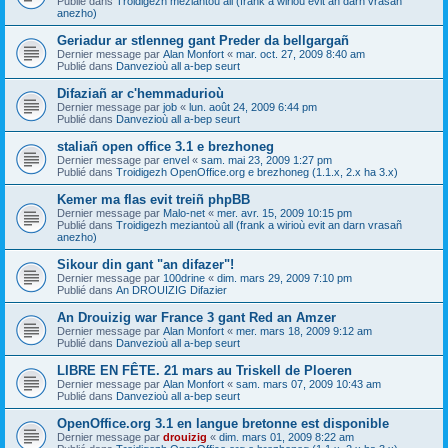
Publié dans
Troidigezh meziantoù all (frank a wirioù evit an darn vrasañ
anezho)
Geriadur ar stlenneg gant Preder da bellgargañ
Dernier message par
Alan Monfort
«
mar. oct. 27, 2009 8:40 am
Publié dans
Danvezioù all a-bep seurt
Difaziañ ar c'hemmadurioù
Dernier message par
job
«
lun. août 24, 2009 6:44 pm
Publié dans
Danvezioù all a-bep seurt
staliañ open office 3.1 e brezhoneg
Dernier message par
envel
«
sam. mai 23, 2009 1:27 pm
Publié dans
Troidigezh OpenOffice.org e brezhoneg (1.1.x, 2.x ha 3.x)
Kemer ma flas evit treiñ phpBB
Dernier message par
Malo-net
«
mer. avr. 15, 2009 10:15 pm
Publié dans
Troidigezh meziantoù all (frank a wirioù evit an darn vrasañ
anezho)
Sikour din gant "an difazer"!
Dernier message par
100drine
«
dim. mars 29, 2009 7:10 pm
Publié dans
An DROUIZIG Difazier
An Drouizig war France 3 gant Red an Amzer
Dernier message par
Alan Monfort
«
mer. mars 18, 2009 9:12 am
Publié dans
Danvezioù all a-bep seurt
LIBRE EN FÊTE. 21 mars au Triskell de Ploeren
Dernier message par
Alan Monfort
«
sam. mars 07, 2009 10:43 am
Publié dans
Danvezioù all a-bep seurt
OpenOffice.org 3.1 en langue bretonne est disponible
Dernier message par
drouizig
«
dim. mars 01, 2009 8:22 am