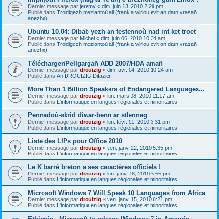
Dernier message par
jeremy
«
dim. juin 13, 2010 2:29 pm
Publié dans
Troidigezh meziantoù all (frank a wirioù evit an darn vrasañ
anezho)
Ubuntu 10.04: Dibab yezh an testennoù nad int ket troet
Dernier message par
Michel
«
dim. juin 06, 2010 10:34 am
Publié dans
Troidigezh meziantoù all (frank a wirioù evit an darn vrasañ
anezho)
Télécharger/Pellgargañ ADD 2007/HDA amañ
Dernier message par
drouizig
«
dim. avr. 04, 2010 10:24 am
Publié dans
An DROUIZIG Difazier
More Than 1 Billion Speakers of Endangered Languages...
Dernier message par
drouizig
«
lun. mars 08, 2010 11:17 am
Publié dans
L'informatique en langues régionales et minoritaires
Pennadoù-skrid diwar-benn ar stlenneg
Dernier message par
drouizig
«
lun. févr. 01, 2010 3:31 pm
Publié dans
L'informatique en langues régionales et minoritaires
Liste des LIPs pour Office 2010
Dernier message par
drouizig
«
ven. janv. 22, 2010 5:35 pm
Publié dans
L'informatique en langues régionales et minoritaires
Le K barré breton a ses caractères officiels !
Dernier message par
drouizig
«
lun. janv. 18, 2010 5:55 pm
Publié dans
L'informatique en langues régionales et minoritaires
Microsoft Windows 7 Will Speak 10 Languages from Africa
Dernier message par
drouizig
«
ven. janv. 15, 2010 6:21 pm
Publié dans
L'informatique en langues régionales et minoritaires
Ethiopia - Microsoft to release Windows 7 in Amharic