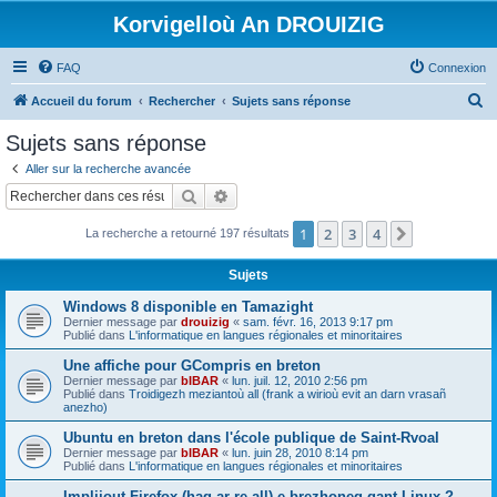
Korvigelloù An DROUIZIG
FAQ
Connexion
R
Accueil du forum
Rechercher
Sujets sans réponse
e
Sujets sans réponse
c
Aller sur la recherche avancée
h
Rechercher
Recherche avancée
e
1
2
3
4
Suivant
La recherche a retourné 197 résultats
r
c
Sujets
h
Windows 8 disponible en Tamazight
e
Dernier message par
drouizig
«
sam. févr. 16, 2013 9:17 pm
Publié dans
L'informatique en langues régionales et minoritaires
r
Une affiche pour GCompris en breton
Dernier message par
bIBAR
«
lun. juil. 12, 2010 2:56 pm
Publié dans
Troidigezh meziantoù all (frank a wirioù evit an darn vrasañ
anezho)
Ubuntu en breton dans l'école publique de Saint-Rvoal
Dernier message par
bIBAR
«
lun. juin 28, 2010 8:14 pm
Publié dans
L'informatique en langues régionales et minoritaires
Implijout Firefox (hag ar re all) e brezhoneg gant Linux ?