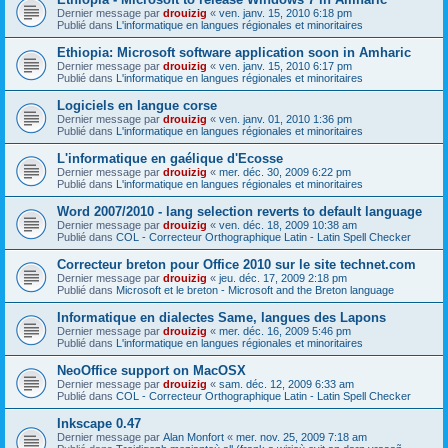
Dernier message par
drouizig
«
ven. janv. 15, 2010 6:18 pm
Publié dans
L'informatique en langues régionales et minoritaires
Ethiopia: Microsoft software application soon in Amharic
Dernier message par
drouizig
«
ven. janv. 15, 2010 6:17 pm
Publié dans
L'informatique en langues régionales et minoritaires
Logiciels en langue corse
Dernier message par
drouizig
«
ven. janv. 01, 2010 1:36 pm
Publié dans
L'informatique en langues régionales et minoritaires
L'informatique en gaélique d'Ecosse
Dernier message par
drouizig
«
mer. déc. 30, 2009 6:22 pm
Publié dans
L'informatique en langues régionales et minoritaires
Word 2007/2010 - lang selection reverts to default language
Dernier message par
drouizig
«
ven. déc. 18, 2009 10:38 am
Publié dans
COL - Correcteur Orthographique Latin - Latin Spell Checker
Correcteur breton pour Office 2010 sur le site technet.com
Dernier message par
drouizig
«
jeu. déc. 17, 2009 2:18 pm
Publié dans
Microsoft et le breton - Microsoft and the Breton language
Informatique en dialectes Same, langues des Lapons
Dernier message par
drouizig
«
mer. déc. 16, 2009 5:46 pm
Publié dans
L'informatique en langues régionales et minoritaires
NeoOffice support on MacOSX
Dernier message par
drouizig
«
sam. déc. 12, 2009 6:33 am
Publié dans
COL - Correcteur Orthographique Latin - Latin Spell Checker
Inkscape 0.47
Dernier message par
Alan Monfort
«
mer. nov. 25, 2009 7:18 am