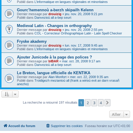
Publié dans
L'informatique en langues régionales et minoritaires
Gourc’hemennoù a-berzh skipailh Kelenn
Dernier message par
drouizig
«
jeu. nov. 20, 2008 9:21 pm
Publié dans
Danvezioù all a-bep seurt
Medieval Latin - Changes in orthography
Dernier message par
drouizig
«
jeu. nov. 20, 2008 2:55 pm
Publié dans
COL - Correcteur Orthographique Latin - Latin Spell Checker
Fryske akademy
Dernier message par
drouizig
«
lun. nov. 17, 2008 9:45 am
Publié dans
L'informatique en langues régionales et minoritaires
Ajouter Junicode à la page des polices ?
Dernier message par
bIBAR
«
mar. oct. 28, 2008 9:17 am
Publié dans
Danvezioù all a-bep seurt
Le Breton, langue officielle de KENTIKA
Dernier message par
Alan Monfort
«
mer. oct. 22, 2008 9:35 am
Publié dans
Troidigezh meziantoù all (frank a wirioù evit an darn vrasañ
anezho)
1
2
3
4
Suivant
La recherche a retourné 197 résultats
Aller
Accueil du forum
Supprimer les cookies
Fuseau horaire sur
UTC+01:00