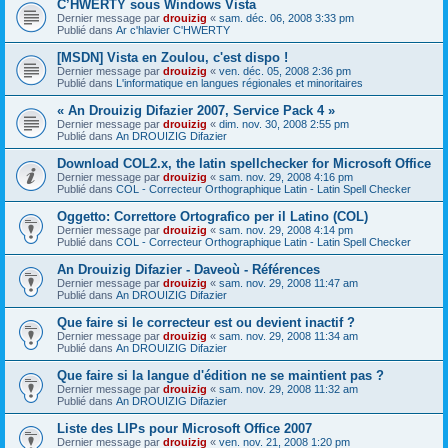
C’HWERTY sous Windows Vista
Dernier message par
drouizig
«
sam. déc. 06, 2008 3:33 pm
Publié dans
Ar c'hlavier C'HWERTY
[MSDN] Vista en Zoulou, c'est dispo !
Dernier message par
drouizig
«
ven. déc. 05, 2008 2:36 pm
Publié dans
L'informatique en langues régionales et minoritaires
« An Drouizig Difazier 2007, Service Pack 4 »
Dernier message par
drouizig
«
dim. nov. 30, 2008 2:55 pm
Publié dans
An DROUIZIG Difazier
Download COL2.x, the latin spellchecker for Microsoft Office
Dernier message par
drouizig
«
sam. nov. 29, 2008 4:16 pm
Publié dans
COL - Correcteur Orthographique Latin - Latin Spell Checker
Oggetto: Correttore Ortografico per il Latino (COL)
Dernier message par
drouizig
«
sam. nov. 29, 2008 4:14 pm
Publié dans
COL - Correcteur Orthographique Latin - Latin Spell Checker
An Drouizig Difazier - Daveoù - Références
Dernier message par
drouizig
«
sam. nov. 29, 2008 11:47 am
Publié dans
An DROUIZIG Difazier
Que faire si le correcteur est ou devient inactif ?
Dernier message par
drouizig
«
sam. nov. 29, 2008 11:34 am
Publié dans
An DROUIZIG Difazier
Que faire si la langue d'édition ne se maintient pas ?
Dernier message par
drouizig
«
sam. nov. 29, 2008 11:32 am
Publié dans
An DROUIZIG Difazier
Liste des LIPs pour Microsoft Office 2007
Dernier message par
drouizig
«
ven. nov. 21, 2008 1:20 pm