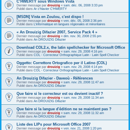
C’HWERTY sous Windows Vista
Dernier message par
drouizig
«
sam. déc. 06, 2008 3:33 pm
Publié dans
Ar c'hlavier C'HWERTY
[MSDN] Vista en Zoulou, c'est dispo !
Dernier message par
drouizig
«
ven. déc. 05, 2008 2:36 pm
Publié dans
L'informatique en langues régionales et minoritaires
« An Drouizig Difazier 2007, Service Pack 4 »
Dernier message par
drouizig
«
dim. nov. 30, 2008 2:55 pm
Publié dans
An DROUIZIG Difazier
Download COL2.x, the latin spellchecker for Microsoft Office
Dernier message par
drouizig
«
sam. nov. 29, 2008 4:16 pm
Publié dans
COL - Correcteur Orthographique Latin - Latin Spell Checker
Oggetto: Correttore Ortografico per il Latino (COL)
Dernier message par
drouizig
«
sam. nov. 29, 2008 4:14 pm
Publié dans
COL - Correcteur Orthographique Latin - Latin Spell Checker
An Drouizig Difazier - Daveoù - Références
Dernier message par
drouizig
«
sam. nov. 29, 2008 11:47 am
Publié dans
An DROUIZIG Difazier
Que faire si le correcteur est ou devient inactif ?
Dernier message par
drouizig
«
sam. nov. 29, 2008 11:34 am
Publié dans
An DROUIZIG Difazier
Que faire si la langue d'édition ne se maintient pas ?
Dernier message par
drouizig
«
sam. nov. 29, 2008 11:32 am
Publié dans
An DROUIZIG Difazier
Liste des LIPs pour Microsoft Office 2007
Dernier message par
drouizig
«
ven. nov. 21, 2008 1:20 pm