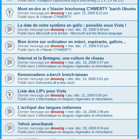
Publié dans
Troidigezh OpenOffice.org e brezhoneg (1.1.x, 2.x ha 3.x)
Mont en-dro ar c´hlavier brezhoneg C'HWERTY 'barzh Ubuntu
Dernier message par
drouizig
«
lun. janv. 12, 2009 8:22 pm
Publié dans
Ar c'hlavier C'HWERTY
La date de votre système en gallo : possible sous Vista !
Dernier message par
drouizig
«
ven. déc. 26, 2008 6:58 pm
Publié dans
Microsoft et le breton - Microsoft and the Breton language
Bien écrire sur ordinateur en māori, espéranto, gallois...
Dernier message par
drouizig
«
mer. déc. 17, 2008 5:03 pm
Publié dans
Ar c'hlavier C'HWERTY
Internet et la Bretagne, une culture de réseau
Dernier message par
drouizig
«
mar. déc. 16, 2008 5:47 pm
Publié dans
L'informatique en langues régionales et minoritaires
Kemennadenn a-berzh breizh-taiwan
Dernier message par
drouizig
«
dim. déc. 14, 2008 9:51 pm
Publié dans
Danvezioù all a-bep seurt
Liste des LIPs pour Vista
Dernier message par
drouizig
«
jeu. déc. 11, 2008 6:09 pm
Publié dans
L'informatique en langues régionales et minoritaires
L'archipel des langues indiennes
Dernier message par
drouizig
«
mer. déc. 10, 2008 2:48 pm
Publié dans
L'informatique en langues régionales et minoritaires
Yehoù amerikanek
Dernier message par
drouizig
«
mar. déc. 09, 2008 8:34 pm
Publié dans
L'informatique en langues régionales et minoritaires