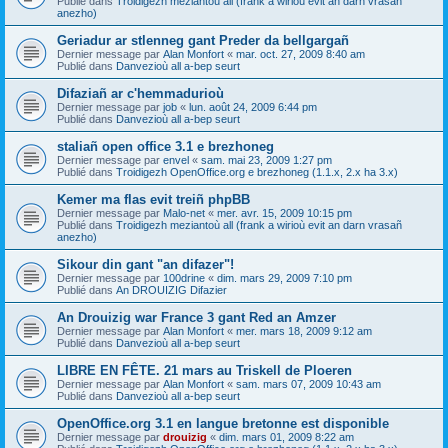
Publié dans
Troidigezh meziantoù all (frank a wirioù evit an darn vrasañ
anezho)
Geriadur ar stlenneg gant Preder da bellgargañ
Dernier message par
Alan Monfort
«
mar. oct. 27, 2009 8:40 am
Publié dans
Danvezioù all a-bep seurt
Difaziañ ar c'hemmadurioù
Dernier message par
job
«
lun. août 24, 2009 6:44 pm
Publié dans
Danvezioù all a-bep seurt
staliañ open office 3.1 e brezhoneg
Dernier message par
envel
«
sam. mai 23, 2009 1:27 pm
Publié dans
Troidigezh OpenOffice.org e brezhoneg (1.1.x, 2.x ha 3.x)
Kemer ma flas evit treiñ phpBB
Dernier message par
Malo-net
«
mer. avr. 15, 2009 10:15 pm
Publié dans
Troidigezh meziantoù all (frank a wirioù evit an darn vrasañ
anezho)
Sikour din gant "an difazer"!
Dernier message par
100drine
«
dim. mars 29, 2009 7:10 pm
Publié dans
An DROUIZIG Difazier
An Drouizig war France 3 gant Red an Amzer
Dernier message par
Alan Monfort
«
mer. mars 18, 2009 9:12 am
Publié dans
Danvezioù all a-bep seurt
LIBRE EN FÊTE. 21 mars au Triskell de Ploeren
Dernier message par
Alan Monfort
«
sam. mars 07, 2009 10:43 am
Publié dans
Danvezioù all a-bep seurt
OpenOffice.org 3.1 en langue bretonne est disponible
Dernier message par
drouizig
«
dim. mars 01, 2009 8:22 am