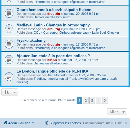
Publié dans
L'informatique en langues régionales et minoritaires
Gourc’hemennoù a-berzh skipailh Kelenn
Dernier message par
drouizig
«
jeu. nov. 20, 2008 9:21 pm
Publié dans
Danvezioù all a-bep seurt
Medieval Latin - Changes in orthography
Dernier message par
drouizig
«
jeu. nov. 20, 2008 2:55 pm
Publié dans
COL - Correcteur Orthographique Latin - Latin Spell Checker
Fryske akademy
Dernier message par
drouizig
«
lun. nov. 17, 2008 9:45 am
Publié dans
L'informatique en langues régionales et minoritaires
Ajouter Junicode à la page des polices ?
Dernier message par
bIBAR
«
mar. oct. 28, 2008 9:17 am
Publié dans
Danvezioù all a-bep seurt
Le Breton, langue officielle de KENTIKA
Dernier message par
Alan Monfort
«
mer. oct. 22, 2008 9:35 am
Publié dans
Troidigezh meziantoù all (frank a wirioù evit an darn vrasañ
anezho)
1
2
3
4
Suivant
La recherche a retourné 197 résultats
Aller
Accueil du forum
Supprimer les cookies
Fuseau horaire sur
UTC+01:00