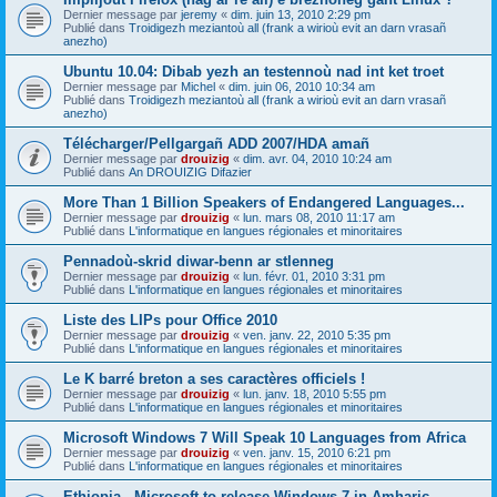
Dernier message par
jeremy
«
dim. juin 13, 2010 2:29 pm
Publié dans
Troidigezh meziantoù all (frank a wirioù evit an darn vrasañ
anezho)
Ubuntu 10.04: Dibab yezh an testennoù nad int ket troet
Dernier message par
Michel
«
dim. juin 06, 2010 10:34 am
Publié dans
Troidigezh meziantoù all (frank a wirioù evit an darn vrasañ
anezho)
Télécharger/Pellgargañ ADD 2007/HDA amañ
Dernier message par
drouizig
«
dim. avr. 04, 2010 10:24 am
Publié dans
An DROUIZIG Difazier
More Than 1 Billion Speakers of Endangered Languages...
Dernier message par
drouizig
«
lun. mars 08, 2010 11:17 am
Publié dans
L'informatique en langues régionales et minoritaires
Pennadoù-skrid diwar-benn ar stlenneg
Dernier message par
drouizig
«
lun. févr. 01, 2010 3:31 pm
Publié dans
L'informatique en langues régionales et minoritaires
Liste des LIPs pour Office 2010
Dernier message par
drouizig
«
ven. janv. 22, 2010 5:35 pm
Publié dans
L'informatique en langues régionales et minoritaires
Le K barré breton a ses caractères officiels !
Dernier message par
drouizig
«
lun. janv. 18, 2010 5:55 pm
Publié dans
L'informatique en langues régionales et minoritaires
Microsoft Windows 7 Will Speak 10 Languages from Africa
Dernier message par
drouizig
«
ven. janv. 15, 2010 6:21 pm
Publié dans
L'informatique en langues régionales et minoritaires
Ethiopia - Microsoft to release Windows 7 in Amharic